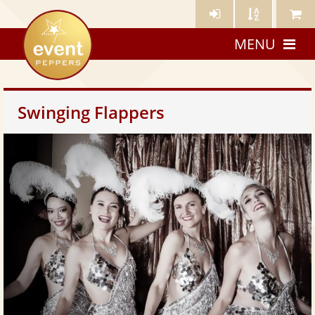
Künstler-
Künstler
Meine
eventpeppers
Login
A-
Künstle
MENU
Z
Swinging Flappers