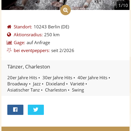
1/10
Standort:
10243 Berlin
(DE)
Aktionsradius:
250 km
Gage:
auf Anfrage
bei eventpeppers:
seit 2/2026
Tänzer, Charleston
20er Jahre Hits
30er Jahre Hits
40er Jahre Hits
Broadway
Jazz
Dixieland
Varieté
Asiatischer Tanz
Charleston
Swing
Bei
Twittern
Facebook