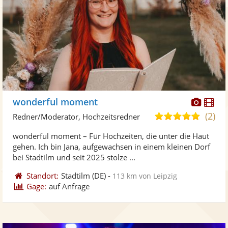
Diese
Di
wonderful moment
Künst
Kü
(2)
5,0
Redner/Moderator, Hochzeitsredner
stellt
ste
von
wonderful moment – Für Hochzeiten, die unter die Haut
Fotos
Vi
5
gehen. Ich bin Jana, aufgewachsen in einem kleinen Dorf
bereit
ber
Sternen
bei Stadtilm und seit 2025 stolze ...
Standort:
Stadtilm
(DE)
-
113 km von Leipzig
Gage:
auf Anfrage