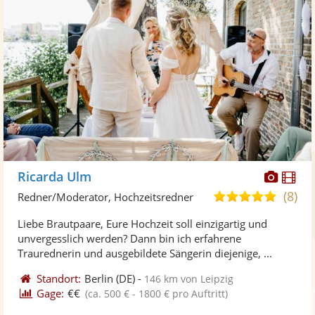
Diese
Di
Ricarda Ulm
Künst
Kü
(8)
4,8
Redner/Moderator, Hochzeitsredner
stellt
ste
von
Liebe Brautpaare, Eure Hochzeit soll einzigartig und
Fotos
Vi
5
unvergesslich werden? Dann bin ich erfahrene
bereit
ber
Sternen
Traurednerin und ausgebildete Sängerin diejenige, ...
Standort:
Berlin
(DE)
-
146 km von Leipzig
Gage:
€€
(ca. 500 € - 1800 € pro Auftritt)