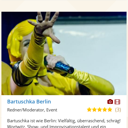
Diese
Di
Bartuschka Berlin
Künst
Kü
(3)
4,9
Redner/Moderator, Event
stellt
ste
von
Bartuschka ist wie Berlin: Vielfältig, überraschend, schräg!
Fotos
Vi
5
Wortwitz, Show- und Improvisationstalent und ein