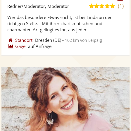
Künst
Kü
(1)
5,0
Redner/Moderator, Moderator
stellt
ste
von
Wer das besondere Etwas sucht, ist bei Linda an der
Fotos
Vi
5
richtigen Stelle. Mit ihrer charismatischen und
bereit
ber
Sternen
charmanten Art gelingt es ihr, aus jeder ...
Standort:
Dresden
(DE)
-
102 km von Leipzig
Gage:
auf Anfrage