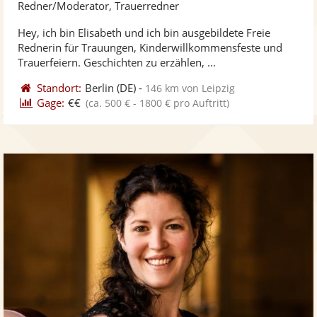
Künst
Kü
Redner/Moderator, Trauerredner
stellt
ste
Hey, ich bin Elisabeth und ich bin ausgebildete Freie
Fotos
Vi
Rednerin für Trauungen, Kinderwillkommensfeste und
bereit
ber
Trauerfeiern. Geschichten zu erzählen, ...
Standort:
Berlin
(DE)
-
146 km von Leipzig
Gage:
€€
(ca. 500 € - 1800 € pro Auftritt)