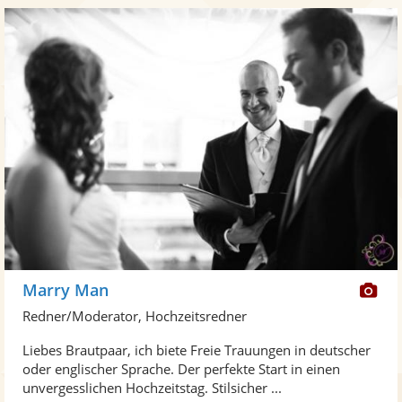
Di
Marry Man
Kü
Redner/Moderator, Hochzeitsredner
ste
Liebes Brautpaar, ich biete Freie Trauungen in deutscher
Fo
oder englischer Sprache. Der perfekte Start in einen
ber
unvergesslichen Hochzeitstag. Stilsicher ...