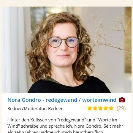
Di
Nora Gondro - redegewand / worteimwind
Kü
(29)
5,0
Redner/Moderator, Redner
ste
von
Hinter den Kulissen von "redegewand" und "Worte im
Fo
5
Wind" schreibe und spreche ich, Nora Gondro. Seit mehr
ber
Sternen
als zehn Jahren widme ich mich hauptberuflich ...