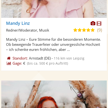
Diese
Di
Mandy Linz
Künst
Kü
(9)
4,9
Redner/Moderator, Musik
stellt
ste
von
Mandy Linz – Eure Stimme für die besonderen Momente.
Fotos
Vi
5
Ob bewegende Trauerfeier oder unvergessliche Hochzeit
bereit
ber
Sternen
– ich schenke euren fröhlichen, aber ...
Standort:
Arnstadt
(DE)
-
116 km von Leipzig
Gage:
€
(bis ca. 500 € pro Auftritt)