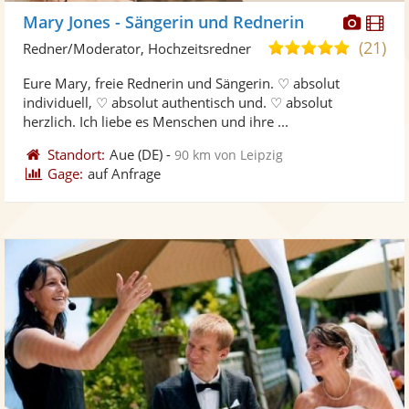
Diese
Di
Mary Jones - Sängerin und Rednerin
Künst
Kü
(21)
5,0
Redner/Moderator, Hochzeitsredner
stellt
ste
von
Eure Mary, freie Rednerin und Sängerin. ♡ absolut
Fotos
Vi
5
individuell, ♡ absolut authentisch und. ♡ absolut
bereit
ber
Sternen
herzlich. Ich liebe es Menschen und ihre ...
Standort:
Aue
(DE)
-
90 km von Leipzig
Gage:
auf Anfrage