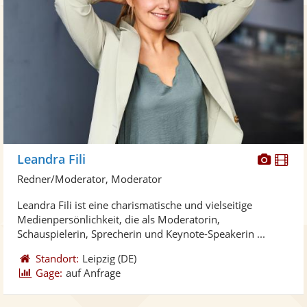
Diese
Di
Leandra Fili
Künst
Kü
Redner/Moderator, Moderator
stellt
ste
Leandra Fili ist eine charismatische und vielseitige
Fotos
Vi
Medienpersönlichkeit, die als Moderatorin,
bereit
ber
Schauspielerin, Sprecherin und Keynote-Speakerin ...
Standort:
Leipzig
(DE)
Gage:
auf Anfrage