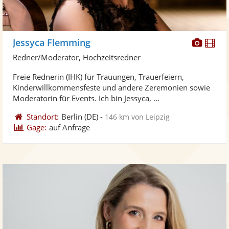
Diese
Di
Jessyca Flemming
Künst
Kü
Redner/Moderator, Hochzeitsredner
stellt
ste
Freie Rednerin (IHK) für Trauungen, Trauerfeiern,
Fotos
Vi
Kinderwillkommensfeste und andere Zeremonien sowie
bereit
ber
Moderatorin für Events. Ich bin Jessyca, ...
Standort:
Berlin
(DE)
-
146 km von Leipzig
Gage:
auf Anfrage