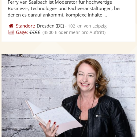
Ferry van Saalbach ist Moderator für hochwertige
Fotos
Vi
Business-, Technologie- und Fachveranstaltungen, bei
bereit
ber
denen es darauf ankommt, komplexe Inhalte ...
Standort:
Dresden
(DE)
-
102 km von Leipzig
Gage:
€€€€
(3500 € oder mehr pro Auftritt)