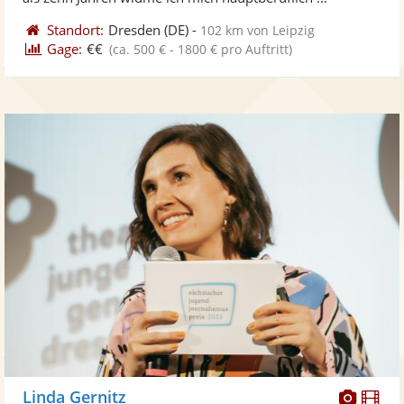
Standort:
Dresden
(DE)
-
102 km von Leipzig
Gage:
€€
(ca. 500 € - 1800 € pro Auftritt)
Diese
Di
Linda Gernitz