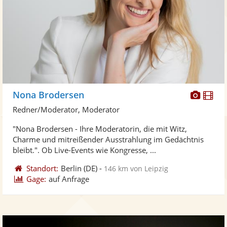
Diese
Di
Nona Brodersen
Künst
Kü
Redner/Moderator, Moderator
stellt
ste
"Nona Brodersen - Ihre Moderatorin, die mit Witz,
Fotos
Vi
Charme und mitreißender Ausstrahlung im Gedächtnis
bereit
ber
bleibt.". Ob Live-Events wie Kongresse, ...
Standort:
Berlin
(DE)
-
146 km von Leipzig
Gage:
auf Anfrage