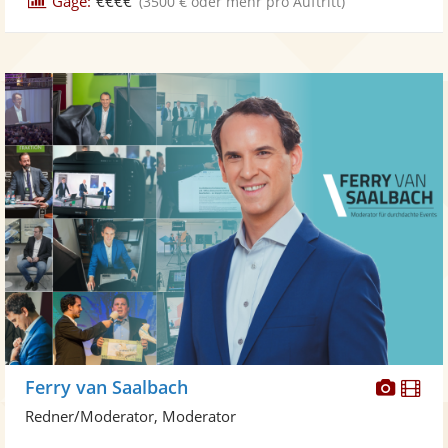
Gage:
€€€€
(3500 € oder mehr pro Auftritt)
Diese
Di
Ferry van Saalbach
Künst
Kü
Redner/Moderator, Moderator
stellt
ste