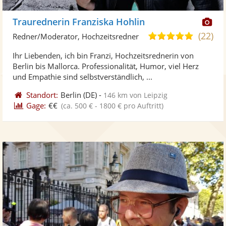
Di
Traurednerin Franziska Hohlin
Kü
(22)
5,0
Redner/Moderator, Hochzeitsredner
ste
von
Ihr Liebenden, ich bin Franzi, Hochzeitsrednerin von
Fo
5
Berlin bis Mallorca. Professionalität, Humor, viel Herz
ber
Sternen
und Empathie sind selbstverständlich, ...
Standort:
Berlin
(DE)
-
146 km von Leipzig
Gage:
€€
(ca. 500 € - 1800 € pro Auftritt)