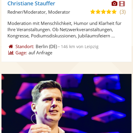
Diese
Di
Christiane Stauffer
Künst
Kü
(3)
5,0
Redner/Moderator, Moderator
stellt
ste
von
Moderation mit Menschlichkeit, Humor und Klarheit für
Fotos
Vi
5
Ihre Veranstaltungen. Ob Netzwerkveranstaltungen,
bereit
ber
Sternen
Kongresse, Podiumsdiskussionen, Jubiläumsfeiern ...
Standort:
Berlin
(DE)
-
146 km von Leipzig
Gage:
auf Anfrage