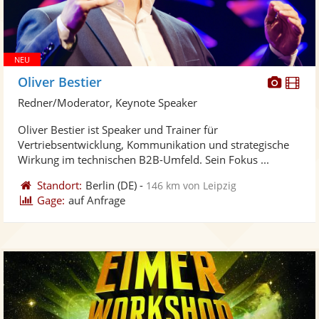
Diese
Di
Oliver Bestier
Künst
Kü
Redner/Moderator, Keynote Speaker
stellt
ste
Oliver Bestier ist Speaker und Trainer für
Fotos
Vi
Vertriebsentwicklung, Kommunikation und strategische
bereit
ber
Wirkung im technischen B2B-Umfeld. Sein Fokus ...
Standort:
Berlin
(DE)
-
146 km von Leipzig
Gage:
auf Anfrage