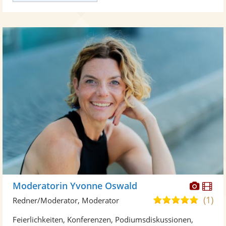
Diese
Di
Moderatorin Yvonne Oswald
Künst
Kü
(1)
5,0
Redner/Moderator, Moderator
stellt
ste
von
Feierlichkeiten, Konferenzen, Podiumsdiskussionen,
Fotos
Vi
5