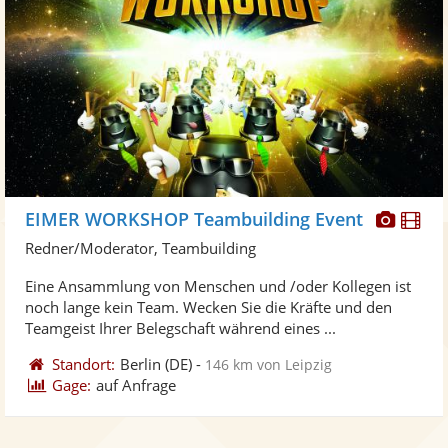
Diese
Di
EIMER WORKSHOP Teambuilding Event
Künst
Kü
Redner/Moderator, Teambuilding
stellt
ste
Eine Ansammlung von Menschen und /oder Kollegen ist
Fotos
Vi
noch lange kein Team. Wecken Sie die Kräfte und den
bereit
ber
Teamgeist Ihrer Belegschaft während eines ...
Standort:
Berlin
(DE)
-
146 km von Leipzig
Gage:
auf Anfrage