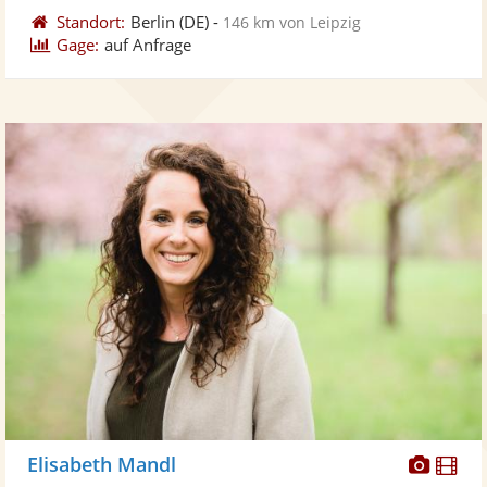
Standort:
Berlin
(DE)
-
146 km von Leipzig
Gage:
auf Anfrage
Diese
Di
Elisabeth Mandl