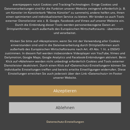
Nach Ihrer Veranstaltung sind sie berechtigt, Ihren gebuchten Redner
eventpeppers nutzt Cookies und Tracking-Technologien. Einige Cookies und
zu bewerten.
Datenverarbeitungen sind für die Funktion unserer Website zwingend erforderlich (z. B.
um Künstler im Künstlerkorb "Meine Künstler" zu sammeln), andere helfen uns, Ihnen
einen optimierten und individualisierten Service zu bieten. Wir binden so auch Tools
4. Live-Show genießen
externer Dienstleister wie z. B. Google, Facebook und Vimeo auf unserer Website ein.
Durch die Einbindung dieser Tools werden personenbezogene Daten an
Lehnen Sie sich zurück und genießen Sie Ihren Top Redner.
Drittplattformen - auch außerhalb des Europäischen Wirtschaftsraums - übermittelt
und verarbeitet.
Klicken Sie bitte auf «Akzeptieren», wenn Sie mit der Verwendung aller Cookies
einverstanden sind und in die Datenverarbeitung durch Drittplattformen auch
außerhalb des Europäischen Wirtschaftsraums nach Art. 49 Abs. 1 lit. a DSGVO
Warum
einen Redner
über eventpeppers
zustimmen. In diesem Fall werden insbesondere Videoplayer von YouTube, Vimeo und
Dailymotion, Google Maps, Google Analytics und Facebook-Einbindungen aktiviert. Beim
buchen?
Klick auf «Ablehnen» werden nicht unbedingt erforderlich Cookies und Tools externer
Dienstleister deaktiviert. Durch einen Klick auf «Datenschutz-Einstellungen» können Sie
Große Auswahl an Rednern
individuelle Einstellungen treffen und bereits erteilte Einwilligungen widerrufen. Diese
Einstellungen erreichen Sie auch jederzeit über den Link «Datenschutz» im Footer
unserer Website.
Auf eventpeppers, dem großen Portal für Musiker,
Unterhaltungskünstler und Tänzer, finden Sie eine große Auswahl an
Rednern rund um Leipzig, Sachsen.
Akzeptieren
Kostenlos. Keine Buchungsgebühren, keine Registrierung
Ablehnen
nötig!
Bei eventpeppers fallen für Sie keine Buchungsgebühren an. Sie
bekommen einen Direktkontakt zu Ihren gewünschten Rednern und
Datenschutz-Einstellungen
können dann individuell Preise und Zahlungsmodalitäten aushandeln.