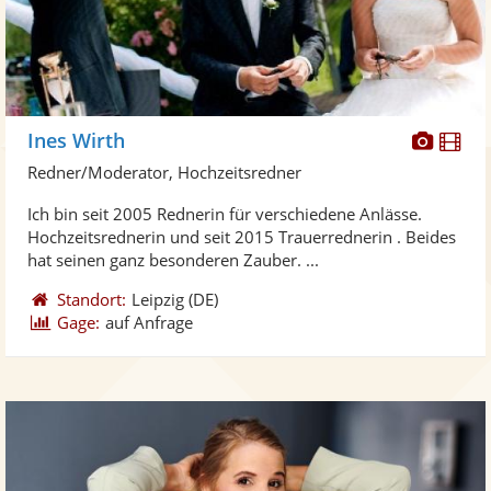
Diese
Di
Ines Wirth
Künst
Kü
Redner/Moderator, Hochzeitsredner
stellt
ste
Ich bin seit 2005 Rednerin für verschiedene Anlässe.
Fotos
Vi
Hochzeitsrednerin und seit 2015 Trauerrednerin . Beides
bereit
ber
hat seinen ganz besonderen Zauber. ...
Standort:
Leipzig
(DE)
Gage:
auf Anfrage