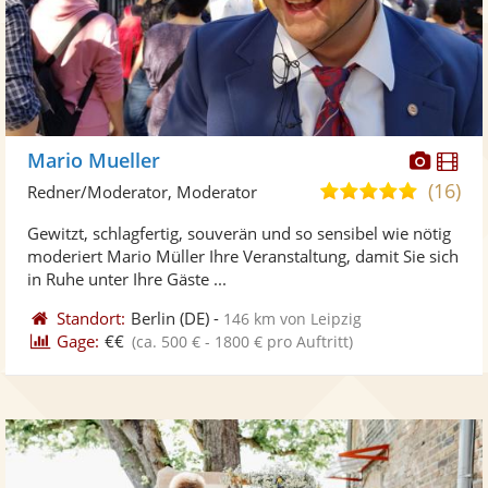
Diese
Di
Mario Mueller
Künst
Kü
(16)
4,9
Redner/Moderator, Moderator
stellt
ste
von
Gewitzt, schlagfertig, souverän und so sensibel wie nötig
Fotos
Vi
5
moderiert Mario Müller Ihre Veranstaltung, damit Sie sich
bereit
ber
Sternen
in Ruhe unter Ihre Gäste ...
Standort:
Berlin
(DE)
-
146 km von Leipzig
Gage:
€€
(ca. 500 € - 1800 € pro Auftritt)