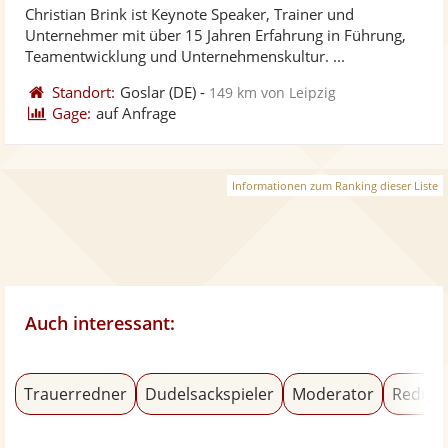
Christian Brink ist Keynote Speaker, Trainer und
Fotos
Vi
Unternehmer mit über 15 Jahren Erfahrung in Führung,
bereit
ber
Teamentwicklung und Unternehmenskultur. ...
Standort:
Goslar
(DE)
-
149 km von Leipzig
Gage:
auf Anfrage
Informationen zum Ranking dieser Liste
Auch interessant:
Trauerredner
Dudelsackspieler
Moderator
Redner