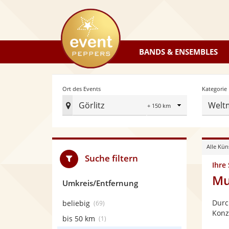
eventpeppers
BANDS & ENSEMBLES
Radius
Ort des Events
Kategorie
Görlitz
Welt
Ort
des
Events
Alle Kün
festlegen
Suche filtern
Ihre
Mu
Umkreis/Entfernung
Durc
beliebig
(69)
Konz
bis 50 km
(1)