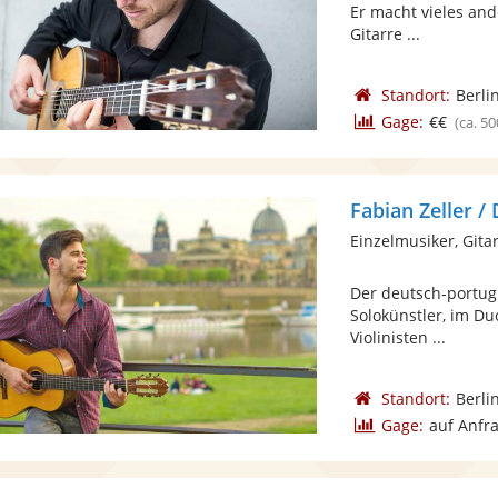
Er macht vieles and
Gitarre ...
Standort:
Berli
Gage:
€€
(ca. 50
Fabian Zeller 
Einzelmusiker, Gita
Der deutsch-portugi
Solokünstler, im D
Violinisten ...
Standort:
Berli
Gage:
auf Anfr