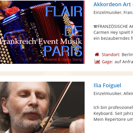
Akkordeon Art 
Einzelmusiker, Fra
🪗FRANZÖSISCHE A
Carmen Hey spielt P
ein bezauberndes fr
Standort:
Berli
Gage:
auf Anfr
Ilia Foiguel
Einzelmusiker, Alle
Ich bin professione
Keyboard. Seit Jahr
Mein Repertoire umf