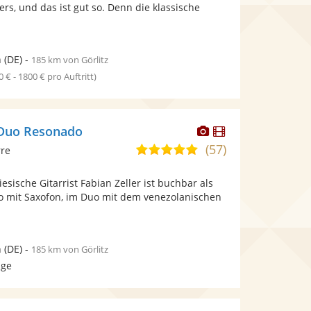
bereit.
bereit.
ers, und das ist gut so. Denn die klassische
Sternen
n
(DE)
-
185 km von Görlitz
0 € - 1800 € pro Auftritt)
Dieser
Dieser
/ Duo Resonado
Künstler
Künstler
(57)
5,0
rre
stellt
stellt
von
Fotos
Videos
esische Gitarrist Fabian Zeller ist buchbar als
5
bereit.
bereit.
uo mit Saxofon, im Duo mit dem venezolanischen
Sternen
n
(DE)
-
185 km von Görlitz
age