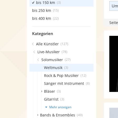
bis 150 km
(3)
Umk
bis 250 km
(15)
bis 400 km
(22)
Seite
Kategorien
Alle Künstler
(127)
Live-Musiker
(78)
Solomusiker
(27)
Weltmusik
(3)
Rock & Pop Musiker
(12)
Sänger mit Instrument
(8)
Bläser
(3)
Gitarrist
(3)
Mehr anzeigen
Bands & Ensembles
(49)