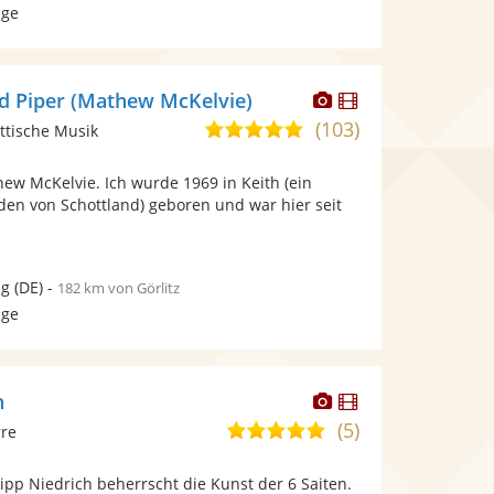
age
Dieser
Dieser
nd Piper (Mathew McKelvie)
Künstler
Künstler
(103)
5,0
ttische Musik
stellt
stellt
von
Fotos
Videos
ew McKelvie. Ich wurde 1969 in Keith (ein
5
bereit.
bereit.
den von Schottland) geboren und war hier seit
Sternen
ig
(DE)
-
182 km von Görlitz
age
Dieser
Dieser
h
Künstler
Künstler
(5)
5,0
rre
stellt
stellt
von
Fotos
Videos
ilipp Niedrich beherrscht die Kunst der 6 Saiten.
5