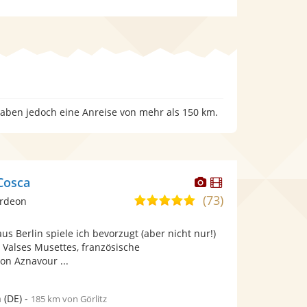
 haben jedoch eine Anreise von mehr als 150 km.
Dieser
Dieser
Cosca
Künstler
Künstler
(73)
5,0
ordeon
stellt
stellt
von
Fotos
Videos
us Berlin spiele ich bevorzugt (aber nicht nur!)
5
bereit.
bereit.
 Valses Musettes, französische
Sternen
n Aznavour ...
n
(DE)
-
185 km von Görlitz