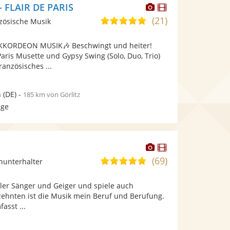
Dieser
Dieser
- FLAIR DE PARIS
Künstler
Künstler
(21)
5,0
nzösische Musik
stellt
stellt
von
Fotos
Videos
KKORDEON MUSIK🎶 Beschwingt und heiter!
5
bereit.
bereit.
aris Musette und Gypsy Swing (Solo, Duo, Trio)
Sternen
anzösisches ...
n
(DE)
-
185 km von Görlitz
age
Dieser
Dieser
Künstler
Künstler
(69)
4,9
inunterhalter
stellt
stellt
von
Fotos
Videos
ller Sänger und Geiger und spiele auch
5
bereit.
bereit.
zehnten ist die Musik mein Beruf und Berufung.
Sternen
asst ...