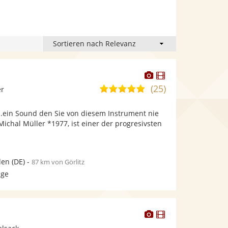
Dieser
Dieser
Künstler
Künstler
(25)
4,9
er
stellt
stellt
von
Fotos
Videos
..ein Sound den Sie von diesem Instrument nie
5
bereit.
bereit.
 Michal Müller *1977, ist einer der progresivsten
Sternen
den
(DE)
-
87 km von Görlitz
age
Dieser
Dieser
Künstler
Künstler