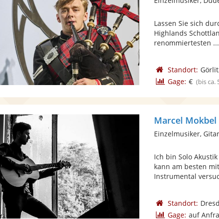
Einzelmusiker, Dud
Lassen Sie sich du
Highlands Schottlan
renommiertesten ..
Standort:
Görlit
Gage:
€
(bis ca.
Marcel Mokbel
Einzelmusiker, Gita
Ich bin Solo Akustik
kann am besten mi
Instrumental versuc
Standort:
Dres
Gage:
auf Anfr