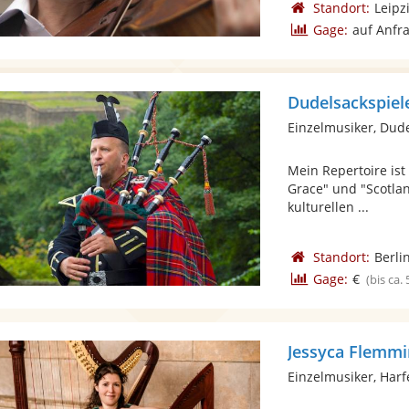
Standort:
Leipz
Gage:
auf Anfr
Dudelsackspiel
Einzelmusiker, Dud
Mein Repertoire ist
Grace" und "Scotlan
kulturellen ...
Standort:
Berli
Gage:
€
(bis ca.
Jessyca Flemm
Einzelmusiker, Harf