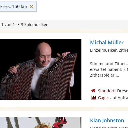
Umkreis: 150 km zurücksetzen
reis: 150 km
 1 von 1
3 Solomusiker
Michal Müller
Einzelmusiker, Zith
Stimme und Zither.
erwartet haben!:-).
Zitherspieler ...
Standort:
Dres
Gage:
auf Anfr
Kian Johnston