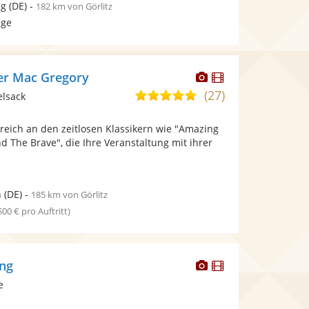
ig
(DE)
-
182 km von Görlitz
age
Dieser
Dieser
er Mac Gregory
Künstler
Künstler
(27)
5,0
elsack
stellt
stellt
von
Fotos
Videos
 reich an den zeitlosen Klassikern wie "Amazing
5
bereit.
bereit.
d The Brave", die Ihre Veranstaltung mit ihrer
Sternen
n
(DE)
-
185 km von Görlitz
 500 € pro Auftritt)
Dieser
Dieser
ing
Künstler
Künstler
e
stellt
stellt