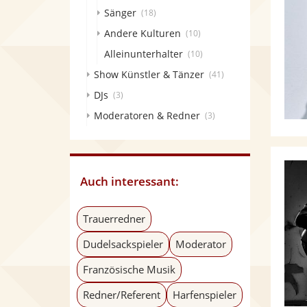
Sänger
(18)
Andere Kulturen
(10)
Alleinunterhalter
(10)
Show Künstler & Tänzer
(41)
DJs
(3)
Moderatoren & Redner
(3)
Auch interessant:
Trauerredner
Dudelsackspieler
Moderator
Französische Musik
Redner/Referent
Harfenspieler