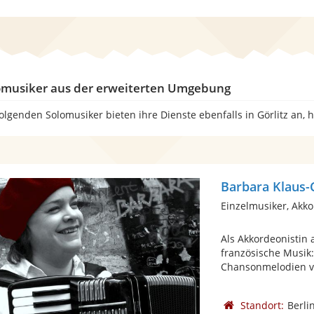
omusiker aus der erweiterten Umgebung
folgenden Solomusiker bieten ihre Dienste ebenfalls in Görlitz an,
Barbara Klaus-
Einzelmusiker, Akk
Als Akkordeonistin a
französische Musik:
Chansonmelodien vo
Standort:
Berli