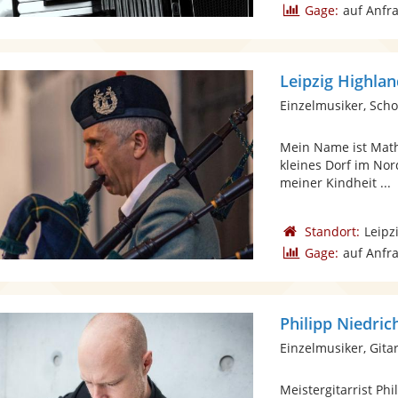
Gage:
auf Anfr
Leipzig Highla
Einzelmusiker, Scho
Mein Name ist Math
kleines Dorf im Nor
meiner Kindheit ...
Standort:
Leipz
Gage:
auf Anfr
Philipp Niedric
Einzelmusiker, Gita
Meistergitarrist Ph