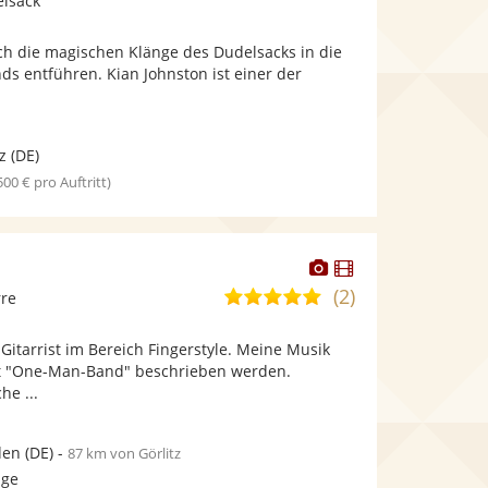
elsack
stellt
stellt
Fotos
Videos
rch die magischen Klänge des Dudelsacks in die
bereit.
bereit.
ds entführen. Kian Johnston ist einer der
.
z
(DE)
 500 € pro Auftritt)
Dieser
Dieser
Künstler
Künstler
(2)
5,0
rre
stellt
stellt
von
Fotos
Videos
 Gitarrist im Bereich Fingerstyle. Meine Musik
5
bereit.
bereit.
t "One-Man-Band" beschrieben werden.
Sternen
he ...
den
(DE)
-
87 km von Görlitz
age