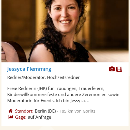
Diese
Di
Jessyca Flemming
Künst
Kü
Redner/Moderator, Hochzeitsredner
stellt
ste
Freie Rednerin (IHK) für Trauungen, Trauerfeiern,
Fotos
Vi
Kinderwillkommensfeste und andere Zeremonien sowie
bereit
ber
Moderatorin für Events. Ich bin Jessyca, ...
Standort:
Berlin
(DE)
-
185 km von Görlitz
Gage:
auf Anfrage