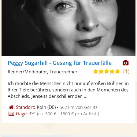
Di
Peggy Sugarhill - Gesang für Trauerfälle
Kü
(1)
5,0
Redner/Moderator, Trauerredner
ste
von
Ich möchte die Menschen nicht nur auf großen Bühnen in
Fo
5
ihrer Tiefe berühren, sondern auch in den Momenten des
ber
Sternen
Abschieds. Jenseits der schillernden ...
Standort:
Köln
(DE)
-
562 km von Görlitz
Gage:
€€
(ca. 500 € - 1800 € pro Auftritt)