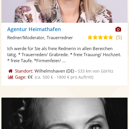
Di
Agentur Heimathafen
Kü
(5)
5,0
Redner/Moderator, Trauerredner
ste
von
Ich werde für Sie als freie Rednerin in allen Bereichen
Fo
5
tätig. * Trauerreden/ Grabrede. * freie Trauung/ Hochzeit.
ber
Sternen
* freie Taufe. *Firmenfeier/ ...
Standort:
Wilhelmshaven
(DE)
-
533 km von Görlitz
Gage:
€€
(ca. 500 € - 1800 € pro Auftritt)