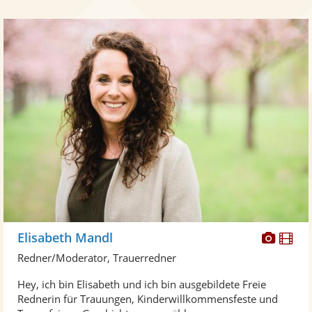
Diese
Di
Elisabeth Mandl
Künst
Kü
Redner/Moderator, Trauerredner
stellt
ste
Hey, ich bin Elisabeth und ich bin ausgebildete Freie
Fotos
Vi
Rednerin für Trauungen, Kinderwillkommensfeste und
bereit
ber