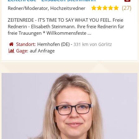
Kü
(27)
5,0
Redner/Moderator, Hochzeitsredner
ste
von
ZEITENREDE - IT'S TIME TO SAY WHAT YOU FEEL. Freie
Fo
5
Rednerin - Elisabeth Steinmann. Ihre freie Rednerin für
ber
Sternen
freie Trauungen * Willkommensfeste ...
Standort:
Hemhofen
(DE)
-
331 km von Görlitz
Gage:
auf Anfrage