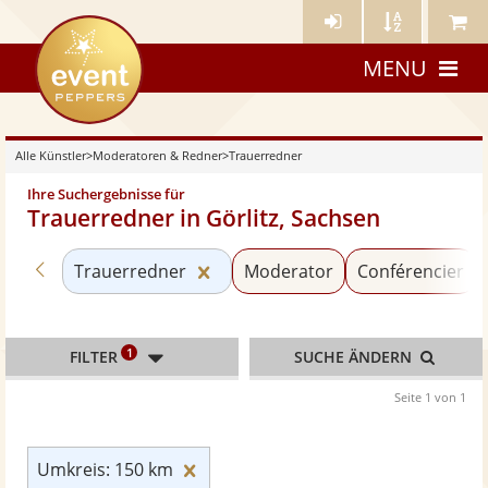
Künstler-
Künstler
Meine
eventpeppers
Login
A-
Künstle
MENU
Z
Alle Künstler
>
Moderatoren & Redner
>
Trauerredner
Ihre Suchergebnisse für
Trauerredner in Görlitz, Sachsen
Zurück zu «Moderatoren & Redner»
Kategorie «Trauerredner» zurüc
Trauerredner
Moderator
Conférencier
1
FILTER
SUCHE ÄNDERN
Seite 1 von 1
Umkreis: 150 km zurücksetzen
Umkreis: 150 km