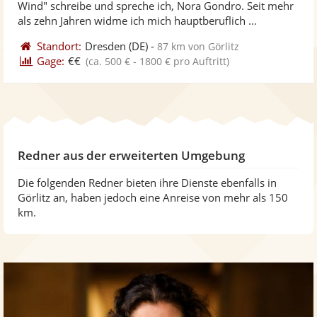
Wind" schreibe und spreche ich, Nora Gondro. Seit mehr
ber
Sternen
als zehn Jahren widme ich mich hauptberuflich ...
Standort:
Dresden
(DE)
-
87 km von Görlitz
Gage:
€€
(ca. 500 € - 1800 € pro Auftritt)
Redner aus der erweiterten Umgebung
Die folgenden Redner bieten ihre Dienste ebenfalls in
Görlitz an, haben jedoch eine Anreise von mehr als 150
km.