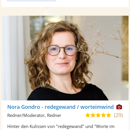
Di
Nora Gondro - redegewand / worteimwind
Kü
(29)
5,0
Redner/Moderator, Redner
ste
von
Hinter den Kulissen von "redegewand" und "Worte im
Fo
5