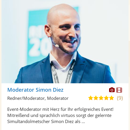
Diese
Di
Moderator Simon Diez
Künst
Kü
(9)
4,9
Redner/Moderator, Moderator
stellt
ste
von
Event-Moderator mit Herz für Ihr erfolgreiches Event!
Fotos
Vi
5
Mitreißend und sprachlich virtuos sorgt der gelernte
bereit
ber
Sternen
Simultandolmetscher Simon Diez als ...