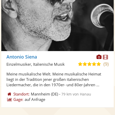
Diese
Di
Antonio Siena
Künst
Kü
(9)
4,9
Einzelmusiker, Italienische Musik
stellt
ste
von
Meine musikalische Welt. Meine musikalische Heimat
Fotos
Vi
5
liegt in der Tradition jener großen italienischen
bereit
ber
Sternen
Liedermacher, die in den 1970er- und 80er-Jahren ...
Standort:
Mannheim
(DE)
-
79 km von Hanau
Gage:
auf Anfrage