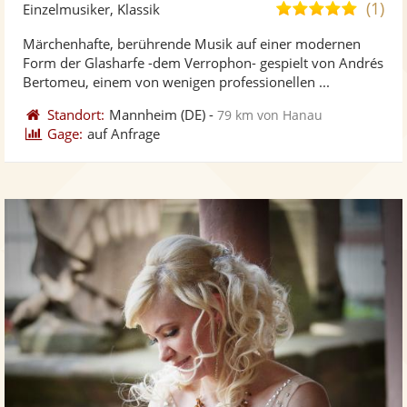
Künst
Kü
(1)
5,0
Einzelmusiker, Klassik
stellt
ste
von
Märchenhafte, berührende Musik auf einer modernen
Fotos
Vi
5
Form der Glasharfe -dem Verrophon- gespielt von Andrés
bereit
ber
Sternen
Bertomeu, einem von wenigen professionellen ...
Standort:
Mannheim
(DE)
-
79 km von Hanau
Gage:
auf Anfrage