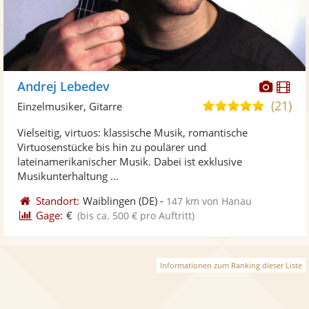
Diese
Di
Andrej Lebedev
Künst
Kü
(21)
5,0
Einzelmusiker, Gitarre
stellt
ste
von
Vielseitig, virtuos: klassische Musik, romantische
Fotos
Vi
5
Virtuosenstücke bis hin zu poulärer und
bereit
ber
Sternen
lateinamerikanischer Musik. Dabei ist exklusive
Musikunterhaltung ...
Standort:
Waiblingen
(DE)
-
147 km von Hanau
Gage:
€
(bis ca. 500 € pro Auftritt)
Informationen zum Ranking dieser Liste