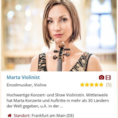
Diese
Di
Marta Violinist
Künst
Kü
(5)
5,0
Einzelmusiker, Violine
stellt
ste
von
Hochwertige Konzert- und Show Violinistin. Mittlerweile
Fotos
Vi
5
hat Marta Konzerte und Auftritte in mehr als 30 Ländern
bereit
ber
Sternen
der Welt gegeben, u.A. in der ...
Standort:
Frankfurt am Main
(DE)