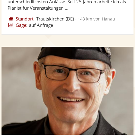
unterschiedlichsten Anlässe. Seit 25 Jahren arbeite ich als
bereit
ber
Sternen
Pianist für Veranstaltungen ...
Standort:
Trautskirchen
(DE)
-
143 km von Hanau
Gage:
auf Anfrage