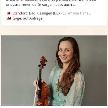
bereit
ber
Sternen
uns zusammen dafür sorgen, dass auch ...
Standort:
Bad Kissingen
(DE)
-
83 km von Hanau
Gage:
auf Anfrage