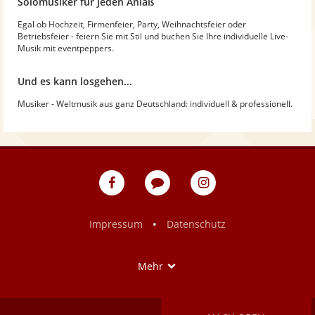
Solomusiker für jeden Anlaß
Egal ob Hochzeit, Firmenfeier, Party, Weihnachtsfeier oder
Betriebsfeier - feiern Sie mit Stil und buchen Sie Ihre individuelle Live-
Musik mit eventpeppers.
Und es kann losgehen...
Musiker - Weltmusik aus ganz Deutschland: individuell & professionell.
eventpeppers
Blog
eventpeppers
auf
auf
Facebook
Instagram
•
Impressum
Datenschutz
Show
Mehr