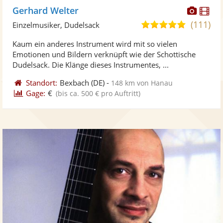
Diese
Di
Gerhard Welter
Künst
Kü
(111)
5,0
Einzelmusiker, Dudelsack
stellt
ste
von
Kaum ein anderes Instrument wird mit so vielen
Fotos
Vi
5
Emotionen und Bildern verknüpft wie der Schottische
bereit
ber
Sternen
Dudelsack. Die Klänge dieses Instrumentes, ...
Standort:
Bexbach
(DE)
-
148 km von Hanau
Gage:
€
(bis ca. 500 € pro Auftritt)