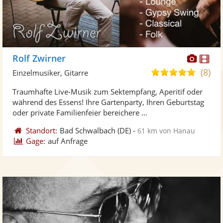
Diese
Di
Rolf Zwirner
Künst
Kü
(8)
5,0
Einzelmusiker, Gitarre
stellt
ste
von
Traumhafte Live-Musik zum Sektempfang, Aperitif oder
Fotos
Vi
5
während des Essens! Ihre Gartenparty, Ihren Geburtstag
bereit
ber
Sternen
oder private Familienfeier bereichere ...
Standort:
Bad Schwalbach
(DE)
-
61 km von Hanau
Gage:
auf Anfrage