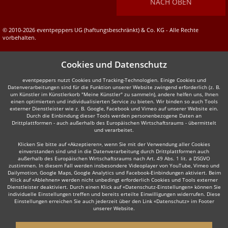
NACH OBEN
© 2010-2026 eventpeppers UG (haftungsbeschränkt) & Co. KG - Alle Rechte
vorbehalten.
Cookies und Datenschutz
eventpeppers nutzt Cookies und Tracking-Technologien. Einige Cookies und
Datenverarbeitungen sind für die Funktion unserer Website zwingend erforderlich (z. B.
um Künstler im Künstlerkorb "Meine Künstler" zu sammeln), andere helfen uns, Ihnen
einen optimierten und individualisierten Service zu bieten. Wir binden so auch Tools
externer Dienstleister wie z. B. Google, Facebook und Vimeo auf unserer Website ein.
Durch die Einbindung dieser Tools werden personenbezogene Daten an
Drittplattformen - auch außerhalb des Europäischen Wirtschaftsraums - übermittelt
und verarbeitet.
Klicken Sie bitte auf «Akzeptieren», wenn Sie mit der Verwendung aller Cookies
einverstanden sind und in die Datenverarbeitung durch Drittplattformen auch
außerhalb des Europäischen Wirtschaftsraums nach Art. 49 Abs. 1 lit. a DSGVO
zustimmen. In diesem Fall werden insbesondere Videoplayer von YouTube, Vimeo und
Dailymotion, Google Maps, Google Analytics und Facebook-Einbindungen aktiviert. Beim
Klick auf «Ablehnen» werden nicht unbedingt erforderlich Cookies und Tools externer
Dienstleister deaktiviert. Durch einen Klick auf «Datenschutz-Einstellungen» können Sie
individuelle Einstellungen treffen und bereits erteilte Einwilligungen widerrufen. Diese
Einstellungen erreichen Sie auch jederzeit über den Link «Datenschutz» im Footer
unserer Website.