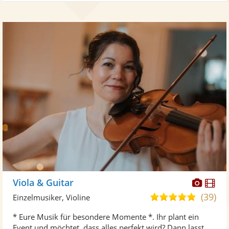
Diese
Di
Viola & Guitar
Künst
Kü
(39)
5,0
Einzelmusiker, Violine
stellt
ste
von
* Eure Musik für besondere Momente *. Ihr plant ein
Fotos
Vi
5
Event und möchtet, dass alles perfekt wird? Dann lasst