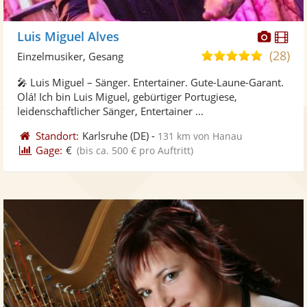
Diese
Di
Luis Miguel Alves
Künst
Kü
(28)
5,0
Einzelmusiker, Gesang
stellt
ste
von
🎤 Luis Miguel – Sänger. Entertainer. Gute-Laune-Garant.
Fotos
Vi
5
Olá! Ich bin Luis Miguel, gebürtiger Portugiese,
bereit
ber
Sternen
leidenschaftlicher Sänger, Entertainer ...
Standort:
Karlsruhe
(DE)
-
131 km von Hanau
Gage:
€
(bis ca. 500 € pro Auftritt)