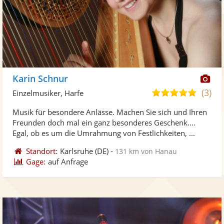
Di
Karin Schnur
Kü
(3)
5,0
Einzelmusiker, Harfe
ste
von
Musik für besondere Anlässe. Machen Sie sich und Ihren
Fo
5
Freunden doch mal ein ganz besonderes Geschenk….
ber
Sternen
Egal, ob es um die Umrahmung von Festlichkeiten, ...
Standort:
Karlsruhe
(DE)
-
131 km von Hanau
Gage:
auf Anfrage