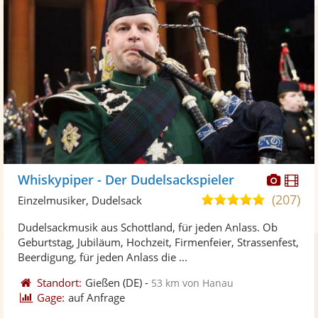
Diese
Di
Whiskypiper - Der Dudelsackspieler
Künst
Kü
(207)
5,0
Einzelmusiker, Dudelsack
stellt
ste
von
Dudelsackmusik aus Schottland, für jeden Anlass. Ob
Fotos
Vi
5
Geburtstag, Jubiläum, Hochzeit, Firmenfeier, Strassenfest,
bereit
ber
Sternen
Beerdigung, für jeden Anlass die ...
Standort:
Gießen
(DE)
-
53 km von Hanau
Gage:
auf Anfrage