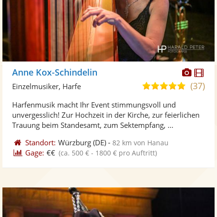
Diese
Di
Anne Kox-Schindelin
Künst
Kü
(37)
5,0
Einzelmusiker, Harfe
stellt
ste
von
Harfenmusik macht Ihr Event stimmungsvoll und
Fotos
Vi
5
unvergesslich! Zur Hochzeit in der Kirche, zur feierlichen
bereit
ber
Sternen
Trauung beim Standesamt, zum Sektempfang, ...
Standort:
Würzburg
(DE)
-
82 km von Hanau
Gage:
€€
(ca. 500 € - 1800 € pro Auftritt)