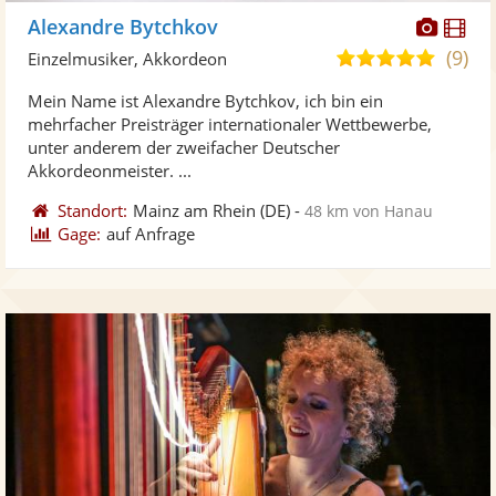
Diese
Di
Alexandre Bytchkov
Künst
Kü
(9)
5,0
Einzelmusiker, Akkordeon
stellt
ste
von
Mein Name ist Alexandre Bytchkov, ich bin ein
Fotos
Vi
5
mehrfacher Preisträger internationaler Wettbewerbe,
bereit
ber
Sternen
unter anderem der zweifacher Deutscher
Akkordeonmeister. ...
Standort:
Mainz am Rhein
(DE)
-
48 km von Hanau
Gage:
auf Anfrage