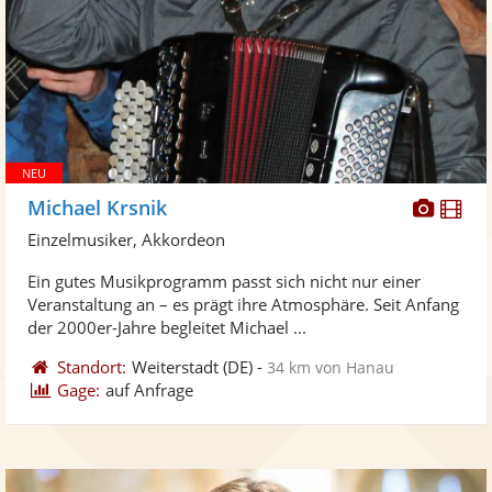
Diese
Di
Michael Krsnik
Künst
Kü
Einzelmusiker, Akkordeon
stellt
ste
Ein gutes Musikprogramm passt sich nicht nur einer
Fotos
Vi
Veranstaltung an – es prägt ihre Atmosphäre. Seit Anfang
bereit
ber
der 2000er-Jahre begleitet Michael ...
Standort:
Weiterstadt
(DE)
-
34 km von Hanau
Gage:
auf Anfrage