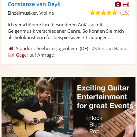
Diese
Di
Constanze van Deyk
Künst
Kü
(25)
5,0
Einzelmusiker, Violine
stellt
ste
von
Ich verschönere Ihre besonderen Anlässe mit
Fotos
Vi
5
Geigenmusik verschiedener Genre. So können Sie mich
bereit
ber
Sternen
als Solokünstlerin für beispielsweise Trauungen, ...
Standort:
Seeheim-Jugenheim
(DE)
-
45 km von Hanau
Gage:
auf Anfrage