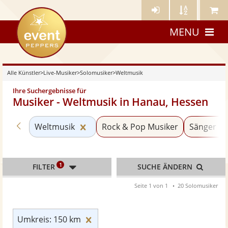
Künstler-
Künstler
Meine
eventpeppers
Login
A-
Künstle
MENU
Z
Alle Künstler
>
Live-Musiker
>
Solomusiker
>
Weltmusik
Ihre Suchergebnisse für
Musiker - Weltmusik in Hanau, Hessen
Zurück zu «Solomusiker»
Kategorie «Weltmusik» zurücksetze
Weltmusik
Rock & Pop Musiker
Sänger mi
1
FILTER
SUCHE ÄNDERN
Seite 1 von 1
20 Solomusiker
Umkreis: 150 km zurücksetzen
Umkreis: 150 km