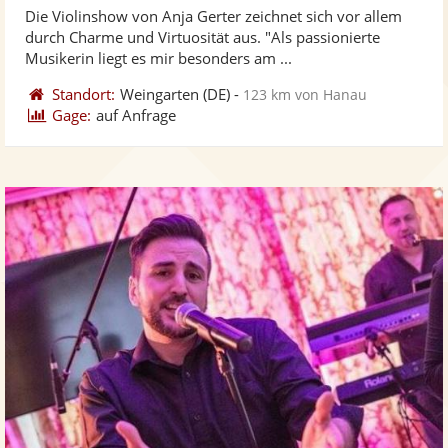
von
Die Violinshow von Anja Gerter zeichnet sich vor allem
Fotos
Vi
5
durch Charme und Virtuosität aus. "Als passionierte
bereit
ber
Sternen
Musikerin liegt es mir besonders am ...
Standort:
Weingarten
(DE)
-
123 km von Hanau
Gage:
auf Anfrage