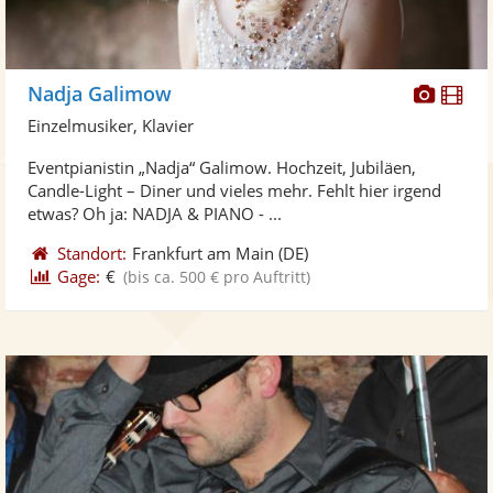
Diese
Di
Nadja Galimow
Künst
Kü
Einzelmusiker, Klavier
stellt
ste
Eventpianistin „Nadja“ Galimow. Hochzeit, Jubiläen,
Fotos
Vi
Candle-Light – Diner und vieles mehr. Fehlt hier irgend
bereit
ber
etwas? Oh ja: NADJA & PIANO - ...
Standort:
Frankfurt am Main
(DE)
Gage:
€
(bis ca. 500 € pro Auftritt)