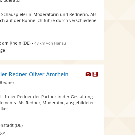
 Moderator
stellt
stellt
Fotos
Videos
, Schauspielerin, Moderatorin und Rednerin. Als
bereit.
bereit.
ich auf der Bühne ich führe durch verschiedene
z am Rhein
(DE)
-
48 km von Hanau
age
Dieser
Dieser
eier Redner Oliver Amrhein
Künstler
Künstler
 Redner
stellt
stellt
Fotos
Videos
als freier Redner der Partner in der Gestaltung
bereit.
bereit.
oments. Als Redner, Moderator, ausgebildeter
ker ...
enstadt
(DE)
age