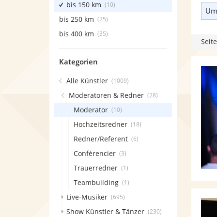
bis 150 km
(10)
Umk
bis 250 km
(25)
bis 400 km
(35)
Seite
Kategorien
Alle Künstler
(1009)
Moderatoren & Redner
(28)
Moderator
(10)
Hochzeitsredner
(18)
Redner/Referent
(6)
Conférencier
(3)
Trauerredner
(1)
Teambuilding
(1)
Live-Musiker
(695)
Show Künstler & Tänzer
(230)