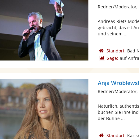
Redner/Moderator,
Andreas Rietz Mode
gebracht, das ist A
und seinem ...
Standort:
Bad 
Gage:
auf Anfr
Anja Wroblews
Redner/Moderator,
Natürlich, authenti
buchen Sie Ihre ind
der Bühne ...
Standort:
Karls