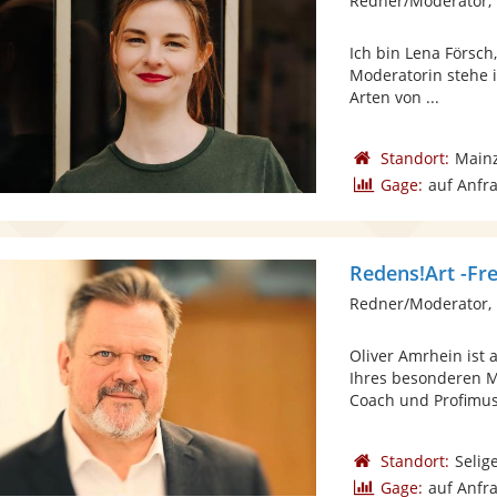
Redner/Moderator,
Ich bin Lena Försch
Moderatorin stehe 
Arten von ...
Standort:
Main
Gage:
auf Anfr
Redens!Art -Fr
Redner/Moderator,
Oliver Amrhein ist 
Ihres besonderen M
Coach und Profimusi
Standort:
Selig
Gage:
auf Anfr