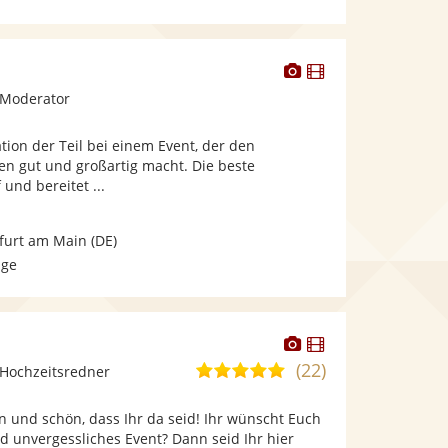
Dieser
Dieser
Künstler
Künstler
 Moderator
stellt
stellt
Fotos
Videos
tion der Teil bei einem Event, der den
bereit.
bereit.
en gut und großartig macht. Die beste
 und bereitet ...
furt am Main
(DE)
age
Dieser
Dieser
Künstler
Künstler
(22)
5,0
Hochzeitsredner
stellt
stellt
von
Fotos
Videos
n und schön, dass Ihr da seid! Ihr wünscht Euch
5
bereit.
bereit.
nd unvergessliches Event? Dann seid Ihr hier
Sternen