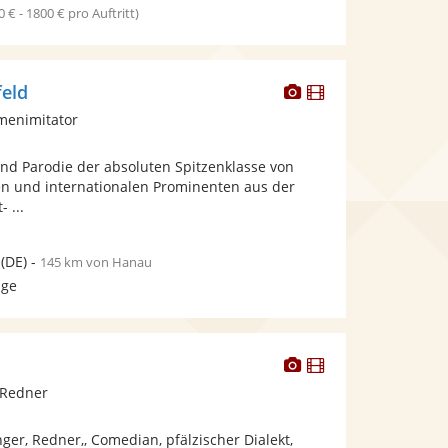
0 € - 1800 € pro Auftritt)
Dieser
Dieser
feld
Künstler
Künstler
menimitator
stellt
stellt
Fotos
Videos
nd Parodie der absoluten Spitzenklasse von
bereit.
bereit.
len und internationalen Prominenten aus der
- ...
(DE)
-
145 km von Hanau
age
Dieser
Dieser
Künstler
Künstler
 Redner
stellt
stellt
Fotos
Videos
ger, Redner,, Comedian, pfälzischer Dialekt,