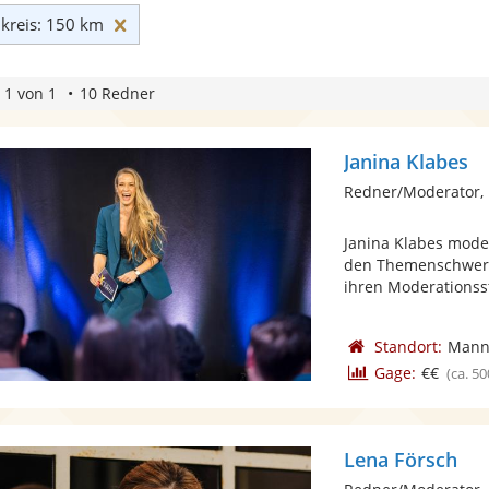
Umkreis: 150 km zurücksetzen
reis: 150 km
 1 von 1
10 Redner
Janina Klabes
Redner/Moderator,
Janina Klabes moder
den Themenschwerpu
ihren Moderationssti
Standort:
Mann
Gage:
€€
(ca. 50
Lena Försch