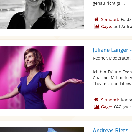
genau richtig! ...
Standort:
Fulda
Gage:
auf Anfr
Juliane Langer 
Redner/Moderator,
Ich bin TV und Eve
Charme. Mit meinem
Theater- und Filmwi
Standort:
Karls
Gage:
€€€
(ca. 
Andreas Rietz