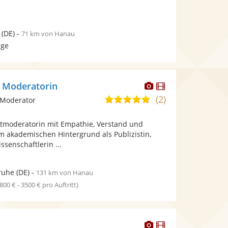
(DE)
-
71 km von Hanau
age
Dieser
Dieser
- Moderatorin
Künstler
Künstler
(2)
4,9
 Moderator
stellt
stellt
von
Fotos
Videos
ntmoderatorin mit Empathie, Verstand und
5
bereit.
bereit.
 akademischen Hintergrund als Publizistin,
Sternen
ssenschaftlerin ...
ruhe
(DE)
-
131 km von Hanau
1800 € - 3500 € pro Auftritt)
Dieser
Dieser