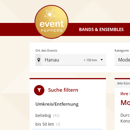
eventpeppers
BANDS & ENSEMBLES
Radius
Ort des Events
Kategorie
Hanau
Mode
Ort
des
Events
Alle Kün
festlegen
Suche filtern
Ihre
Mo
Umkreis/Entfernung
Durc
beliebig
(42)
Konz
bis 50 km
(3)