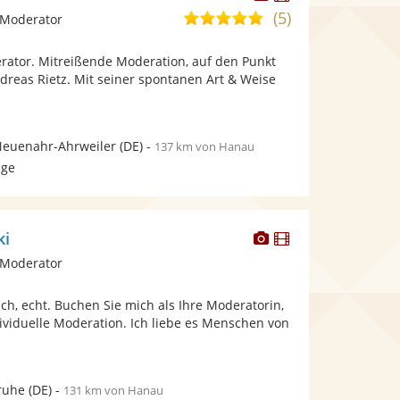
Künstler
Künstler
(5)
5,0
 Moderator
stellt
stellt
von
Fotos
Videos
rator. Mitreißende Moderation, auf den Punkt
5
bereit.
bereit.
ndreas Rietz. Mit seiner spontanen Art & Weise
Sternen
Neuenahr-Ahrweiler
(DE)
-
137 km von Hanau
age
Dieser
Dieser
ki
Künstler
Künstler
 Moderator
stellt
stellt
Fotos
Videos
sch, echt. Buchen Sie mich als Ihre Moderatorin,
bereit.
bereit.
ividuelle Moderation. Ich liebe es Menschen von
ruhe
(DE)
-
131 km von Hanau