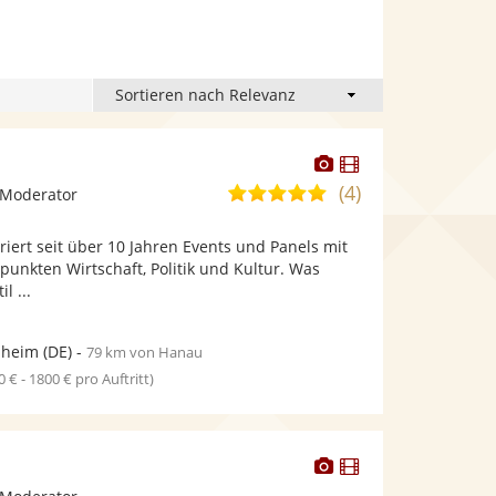
Dieser
Dieser
Künstler
Künstler
(4)
5,0
 Moderator
stellt
stellt
von
Fotos
Videos
iert seit über 10 Jahren Events und Panels mit
5
bereit.
bereit.
nkten Wirtschaft, Politik und Kultur. Was
Sternen
l ...
heim
(DE)
-
79 km von Hanau
0 € - 1800 € pro Auftritt)
Dieser
Dieser
Künstler
Künstler