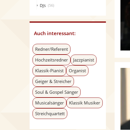
DJs
(56)
Auch interessant:
Redner/Referent
Hochzeitsredner
Jazzpianist
Klassik-Pianist
Organist
Geiger & Streicher
Soul & Gospel Sänger
Musicalsänger
Klassik Musiker
Streichquartett