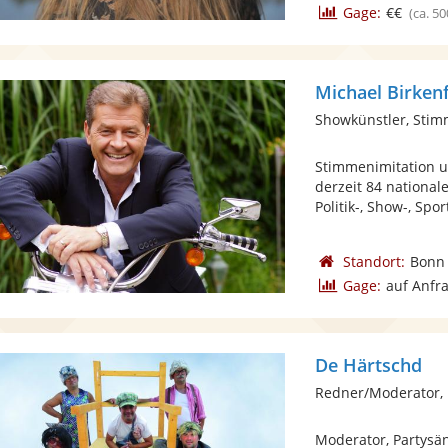
Gage:
€€
(ca. 50
Michael Birken
Showkünstler, Stim
Stimmenimitation u
derzeit 84 nationa
Politik-, Show-, Sport
Standort:
Bonn
Gage:
auf Anfr
De Härtschd
Redner/Moderator,
Moderator, Partysän