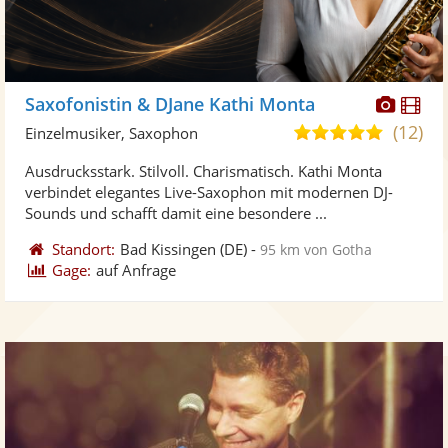
Diese
Di
Saxofonistin & DJane Kathi Monta
Künst
Kü
(12)
5,0
Einzelmusiker, Saxophon
stellt
ste
von
Ausdrucksstark. Stilvoll. Charismatisch. Kathi Monta
Fotos
Vi
5
verbindet elegantes Live-Saxophon mit modernen DJ-
bereit
ber
Sternen
Sounds und schafft damit eine besondere ...
Standort:
Bad Kissingen
(DE)
-
95 km von Gotha
Gage:
auf Anfrage