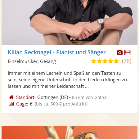
Diese
Di
Kilian Recknagel - Pianist und Sänger
Künst
Kü
(76)
5,0
Einzelmusiker, Gesang
stellt
ste
von
Immer mit einem Lächeln und Spaß an den Tasten zu
Fotos
Vi
5
sein, seine eigene Unterschrift in den Liedern klingen zu
bereit
ber
Sternen
lassen und mit meiner Leidenschaft ...
Standort:
Göttingen
(DE)
-
85 km von Gotha
Gage:
€
(bis ca. 500 € pro Auftritt)