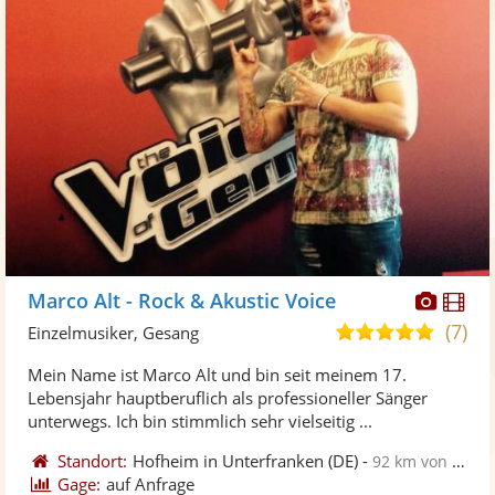
Diese
Di
Marco Alt - Rock & Akustic Voice
Künst
Kü
(7)
5,0
Einzelmusiker, Gesang
stellt
ste
von
Mein Name ist Marco Alt und bin seit meinem 17.
Fotos
Vi
5
Lebensjahr hauptberuflich als professioneller Sänger
bereit
ber
Sternen
unterwegs. Ich bin stimmlich sehr vielseitig ...
Standort:
Hofheim in Unterfranken
(DE)
-
92 km von Gotha
Gage:
auf Anfrage