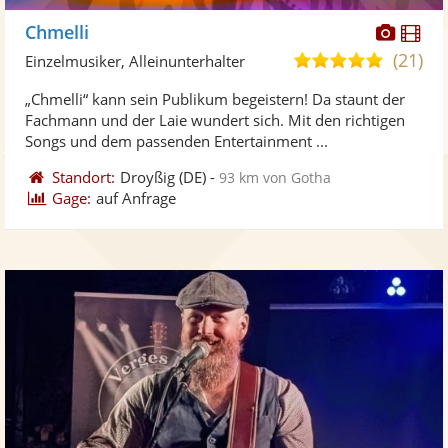
Diese
Di
Chmelli
Künst
Kü
(21)
5,0
Einzelmusiker, Alleinunterhalter
stellt
ste
von
„Chmelli“ kann sein Publikum begeistern! Da staunt der
Fotos
Vi
5
Fachmann und der Laie wundert sich. Mit den richtigen
bereit
ber
Sternen
Songs und dem passenden Entertainment ...
Standort:
Droyßig
(DE)
-
93 km von Gotha
Gage:
auf Anfrage