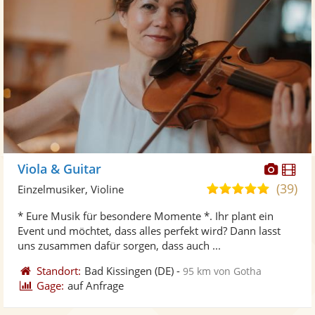
Diese
Di
Viola & Guitar
Künst
Kü
(39)
5,0
Einzelmusiker, Violine
stellt
ste
von
* Eure Musik für besondere Momente *. Ihr plant ein
Fotos
Vi
5
Event und möchtet, dass alles perfekt wird? Dann lasst
bereit
ber
Sternen
uns zusammen dafür sorgen, dass auch ...
Standort:
Bad Kissingen
(DE)
-
95 km von Gotha
Gage:
auf Anfrage