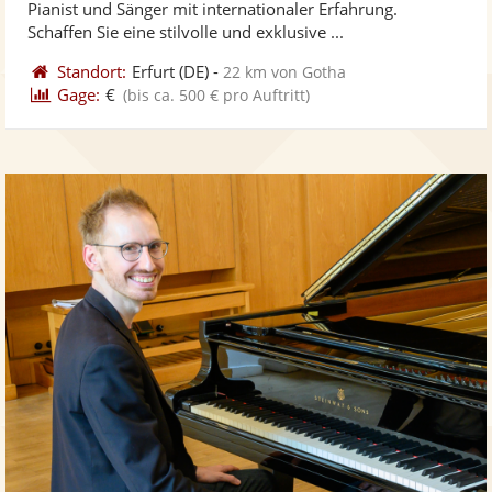
Pianist und Sänger mit internationaler Erfahrung.
bereit
ber
Sternen
Schaffen Sie eine stilvolle und exklusive ...
Standort:
Erfurt
(DE)
-
22 km von Gotha
Gage:
€
(bis ca. 500 € pro Auftritt)