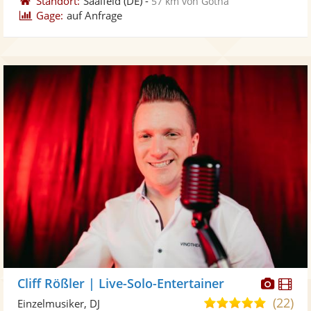
Standort:
Saalfeld
(DE)
-
57 km von Gotha
Gage:
auf Anfrage
Diese
Di
Cliff Rößler | Live-Solo-Entertainer
Künst
Kü
(22)
5,0
Einzelmusiker, DJ