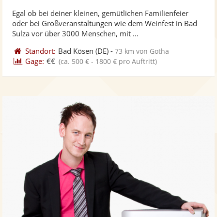
stellt
ste
von
Egal ob bei deiner kleinen, gemütlichen Familienfeier
Fotos
Vi
5
oder bei Großveranstaltungen wie dem Weinfest in Bad
bereit
ber
Sternen
Sulza vor über 3000 Menschen, mit ...
Standort:
Bad Kösen
(DE)
-
73 km von Gotha
Gage:
€€
(ca. 500 € - 1800 € pro Auftritt)