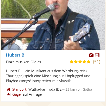
Diese
Di
Hubert B
Künst
Kü
(51)
5,0
Einzelmusiker, Oldies
stellt
ste
von
Hubert B. – ein Musikant aus dem Wartburgkreis (
Fotos
Vi
5
Thüringen) spielt eine Mischung aus Unplugged und
bereit
ber
Sternen
Playbacksongs! Interpretiert mit Akustik, ...
Standort:
Wutha-Farnroda
(DE)
-
23 km von Gotha
Gage:
auf Anfrage