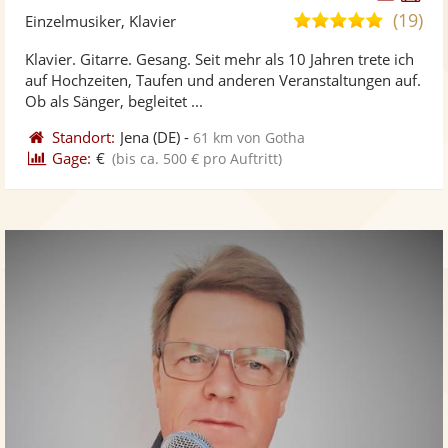
Künst
Kü
(19)
5,0
Einzelmusiker, Klavier
stellt
ste
von
Klavier. Gitarre. Gesang. Seit mehr als 10 Jahren trete ich
Fotos
Vi
5
auf Hochzeiten, Taufen und anderen Veranstaltungen auf.
bereit
ber
Sternen
Ob als Sänger, begleitet ...
Standort:
Jena
(DE)
-
61 km von Gotha
Gage:
€
(bis ca. 500 € pro Auftritt)