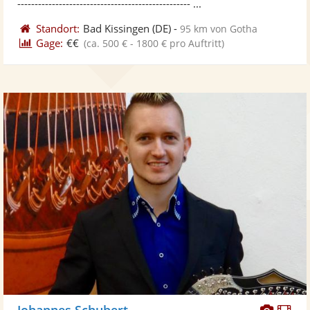
-------------------------------------------------- ...
Standort:
Bad Kissingen
(DE)
-
95 km von Gotha
Gage:
€€
(ca. 500 € - 1800 € pro Auftritt)
Diese
Di
Johannes Schubert