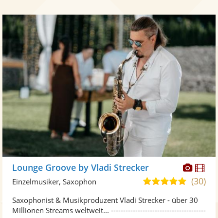
Diese
Di
Lounge Groove by Vladi Strecker
Künst
Kü
(30)
5,0
Einzelmusiker, Saxophon
stellt
ste
von
Saxophonist & Musikproduzent Vladi Strecker - über 30
Fotos
Vi
5
Millionen Streams weltweit... ---------------------------------------
bereit
ber
Sternen