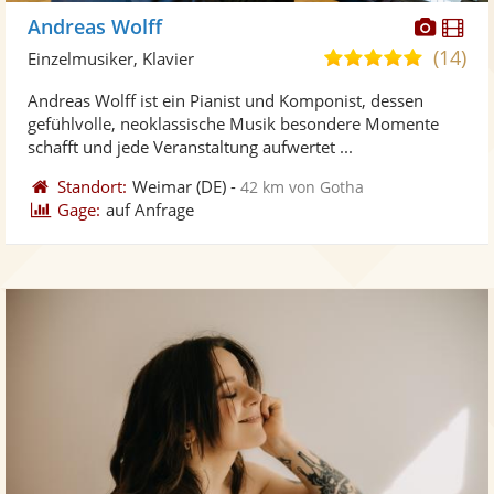
Diese
Di
Andreas Wolff
Künst
Kü
(14)
5,0
Einzelmusiker, Klavier
stellt
ste
von
Andreas Wolff ist ein Pianist und Komponist, dessen
Fotos
Vi
5
gefühlvolle, neoklassische Musik besondere Momente
bereit
ber
Sternen
schafft und jede Veranstaltung aufwertet ...
Standort:
Weimar
(DE)
-
42 km von Gotha
Gage:
auf Anfrage