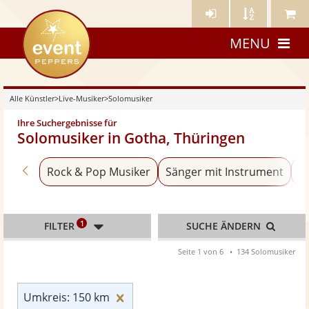
Künstler-
Künstler
Meine
eventpeppers
Login
A-
Künstle
MENU
Z
Alle Künstler
>
Live-Musiker
>
Solomusiker
Ihre Suchergebnisse für
Solomusiker in Gotha, Thüringen
Zurück zu «Live-Musiker»
Rock & Pop Musiker
Sänger mit Instrument
Bl
1
FILTER
SUCHE ÄNDERN
Seite 1 von 6
134 Solomusiker
Umkreis: 150 km zurücksetzen
Umkreis: 150 km