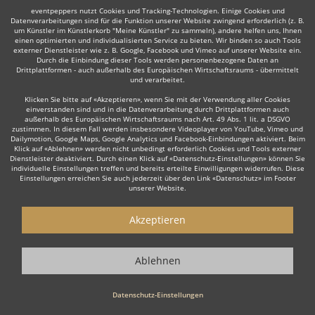
eventpeppers nutzt Cookies und Tracking-Technologien. Einige Cookies und
Datenverarbeitungen sind für die Funktion unserer Website zwingend erforderlich (z. B.
um Künstler im Künstlerkorb "Meine Künstler" zu sammeln), andere helfen uns, Ihnen
einen optimierten und individualisierten Service zu bieten. Wir binden so auch Tools
Auch interessant:
externer Dienstleister wie z. B. Google, Facebook und Vimeo auf unserer Website ein.
Durch die Einbindung dieser Tools werden personenbezogene Daten an
Drittplattformen - auch außerhalb des Europäischen Wirtschaftsraums - übermittelt
und verarbeitet.
Trompeter
Trauerredner
Dudelsackspieler
Musica
Klicken Sie bitte auf «Akzeptieren», wenn Sie mit der Verwendung aller Cookies
einverstanden sind und in die Datenverarbeitung durch Drittplattformen auch
außerhalb des Europäischen Wirtschaftsraums nach Art. 49 Abs. 1 lit. a DSGVO
zustimmen. In diesem Fall werden insbesondere Videoplayer von YouTube, Vimeo und
Dailymotion, Google Maps, Google Analytics und Facebook-Einbindungen aktiviert. Beim
Klick auf «Ablehnen» werden nicht unbedingt erforderlich Cookies und Tools externer
Dienstleister deaktiviert. Durch einen Klick auf «Datenschutz-Einstellungen» können Sie
individuelle Einstellungen treffen und bereits erteilte Einwilligungen widerrufen. Diese
Wie funktioniert's?
Einstellungen erreichen Sie auch jederzeit über den Link «Datenschutz» im Footer
unserer Website.
1. Kostenlos anfragen
Akzeptieren
Starten Sie mit dem Button 'Kostenlos anfragen' eine Anfrage an die für
Sie interessanten Solomusiker - also z. B. bestimmte Solomusiker.
Diesen Button finden Sie auf den jeweiligen Künstler-Profil-Seiten der
Ablehnen
Musiker.
Datenschutz-Einstellungen
2. Angebote erhalten & Details besprechen