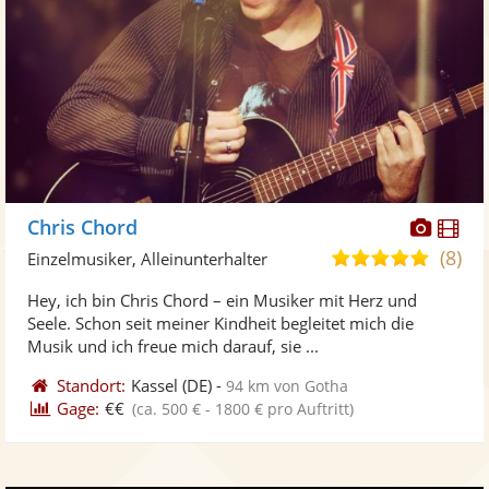
Diese
Di
Chris Chord
Künst
Kü
(8)
5,0
Einzelmusiker, Alleinunterhalter
stellt
ste
von
Hey, ich bin Chris Chord – ein Musiker mit Herz und
Fotos
Vi
5
Seele. Schon seit meiner Kindheit begleitet mich die
bereit
ber
Sternen
Musik und ich freue mich darauf, sie ...
Standort:
Kassel
(DE)
-
94 km von Gotha
Gage:
€€
(ca. 500 € - 1800 € pro Auftritt)