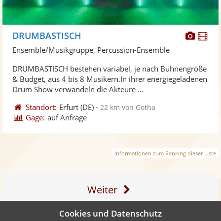
Diese
Di
DRUMBASTISCH
Künst
Kü
Ensemble/Musikgruppe, Percussion-Ensemble
stellt
ste
DRUMBASTISCH bestehen variabel, je nach Bühnengröße
Fotos
Vi
& Budget, aus 4 bis 8 Musikern.In ihrer energiegeladenen
bereit
ber
Drum Show verwandeln die Akteure ...
Standort:
Erfurt
(DE)
-
22 km von Gotha
Gage:
auf Anfrage
Informationen zum Ranking dieser Liste
Weiter
Cookies und Datenschutz