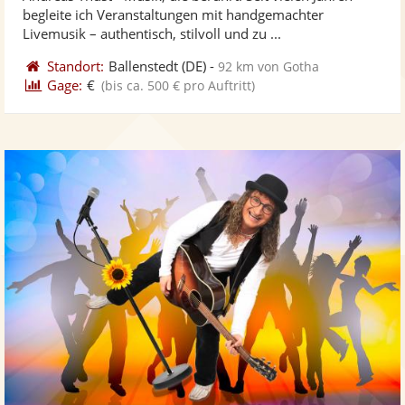
Fotos
Vi
5
begleite ich Veranstaltungen mit handgemachter
bereit
ber
Sternen
Livemusik – authentisch, stilvoll und zu ...
Standort:
Ballenstedt
(DE)
-
92 km von Gotha
Gage:
€
(bis ca. 500 € pro Auftritt)