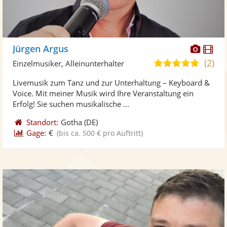
Diese
Di
Jürgen Argus
Künst
Kü
(2)
5,0
Einzelmusiker, Alleinunterhalter
stellt
ste
von
Livemusik zum Tanz und zur Unterhaltung – Keyboard &
Fotos
Vi
5
Voice. Mit meiner Musik wird Ihre Veranstaltung ein
bereit
ber
Sternen
Erfolg! Sie suchen musikalische ...
Standort:
Gotha
(DE)
Gage:
€
(bis ca. 500 € pro Auftritt)