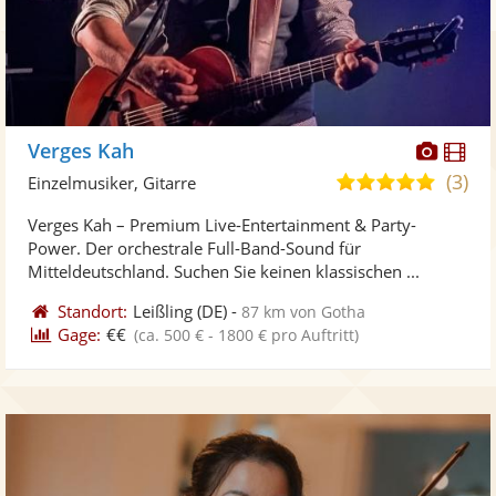
Diese
Di
Verges Kah
Künst
Kü
(3)
5,0
Einzelmusiker, Gitarre
stellt
ste
von
Verges Kah – Premium Live-Entertainment & Party-
Fotos
Vi
5
Power. ​Der orchestrale Full-Band-Sound für
bereit
ber
Sternen
Mitteldeutschland. ​Suchen Sie keinen klassischen ...
Standort:
Leißling
(DE)
-
87 km von Gotha
Gage:
€€
(ca. 500 € - 1800 € pro Auftritt)