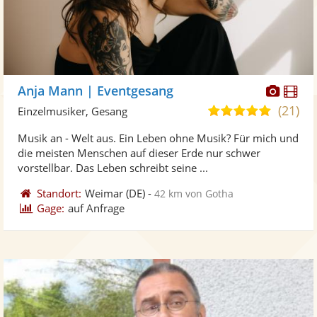
Diese
Di
Anja Mann | Eventgesang
Künst
Kü
(21)
5,0
Einzelmusiker, Gesang
stellt
ste
von
Musik an - Welt aus. Ein Leben ohne Musik? Für mich und
Fotos
Vi
5
die meisten Menschen auf dieser Erde nur schwer
bereit
ber
Sternen
vorstellbar. Das Leben schreibt seine ...
Standort:
Weimar
(DE)
-
42 km von Gotha
Gage:
auf Anfrage