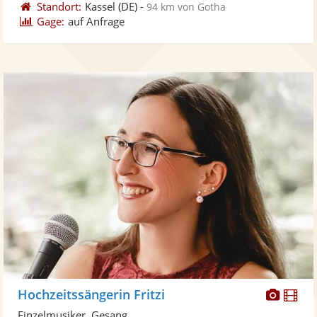
Standort:
Kassel
(DE)
-
94 km von Gotha
Gage:
auf Anfrage
Diese
Di
Hochzeitssängerin Fritzi
Künst
Kü
Einzelmusiker, Gesang