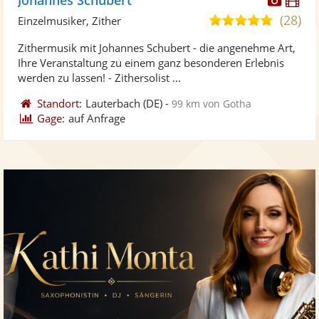
Künst
Kü
(28)
5,0
Einzelmusiker, Zither
stellt
ste
von
Zithermusik mit Johannes Schubert - die angenehme Art,
Fotos
Vi
5
Ihre Veranstaltung zu einem ganz besonderen Erlebnis
bereit
ber
Sternen
werden zu lassen! - Zithersolist ...
Standort:
Lauterbach
(DE)
-
99 km von Gotha
Gage:
auf Anfrage