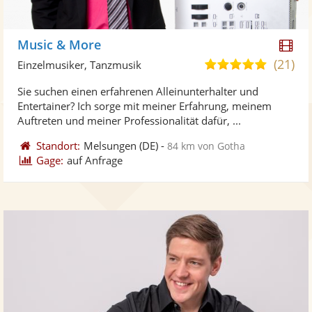
Di
Music & More
Kü
(21)
5,0
Einzelmusiker, Tanzmusik
ste
von
Sie suchen einen erfahrenen Alleinunterhalter und
Vi
5
Entertainer? Ich sorge mit meiner Erfahrung, meinem
ber
Sternen
Auftreten und meiner Professionalität dafür, ...
Standort:
Melsungen
(DE)
-
84 km von Gotha
Gage:
auf Anfrage