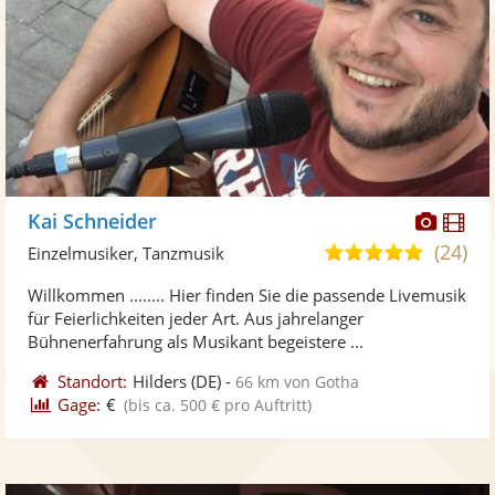
Diese
Di
Kai Schneider
Künst
Kü
(24)
4,8
Einzelmusiker, Tanzmusik
stellt
ste
von
Willkommen ........ Hier finden Sie die passende Livemusik
Fotos
Vi
5
für Feierlichkeiten jeder Art. Aus jahrelanger
bereit
ber
Sternen
Bühnenerfahrung als Musikant begeistere ...
Standort:
Hilders
(DE)
-
66 km von Gotha
Gage:
€
(bis ca. 500 € pro Auftritt)