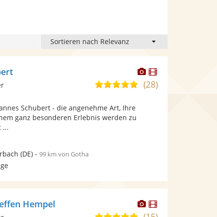
Dieser
Dieser
ert
Künstler
Künstler
(28)
5,0
er
stellt
stellt
von
Fotos
Videos
hannes Schubert - die angenehme Art, Ihre
5
bereit.
bereit.
inem ganz besonderen Erlebnis werden zu
Sternen
 ...
rbach
(DE)
-
99 km von Gotha
age
Dieser
Dieser
teffen Hempel
Künstler
Künstler
(15)
5,0