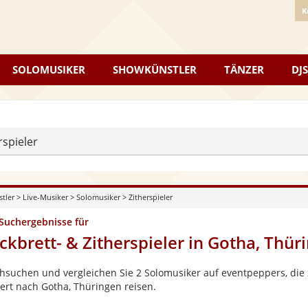
K
SOLOMUSIKER
SHOWKÜNSTLER
TÄNZER
DJS
rspieler
stler
>
Live-Musiker
>
Solomusiker
>
Zitherspieler
 Suchergebnisse für
ckbrett- & Zitherspieler in Gotha, Thür
hsuchen und vergleichen Sie 2 Solomusiker auf eventpeppers, die 
ert nach Gotha, Thüringen reisen.