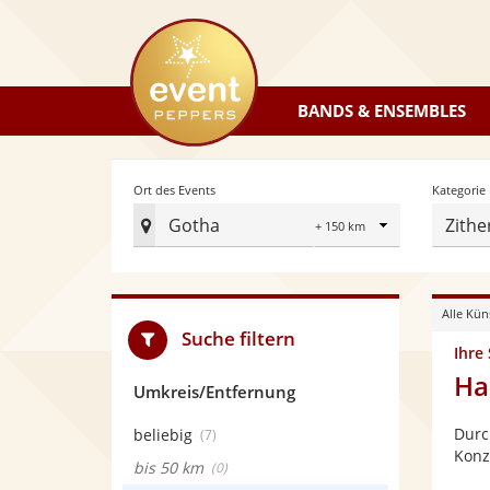
eventpeppers
BANDS & ENSEMBLES
Radius
Ort des Events
Kategorie
Gotha
Zithe
Ort
des
Events
Alle Kün
festlegen
Suche filtern
Ihre
Ha
Umkreis/Entfernung
Durc
beliebig
(7)
Konz
bis 50 km
(0)