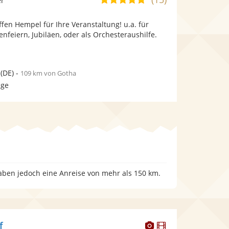
er
stellt
stellt
von
Fotos
Videos
ffen Hempel für Ihre Veranstaltung! u.a. für
5
bereit.
bereit.
enfeiern, Jubiläen, oder als Orchesteraushilfe.
Sternen
(DE)
-
109 km von Gotha
age
haben jedoch eine Anreise von mehr als 150 km.
Dieser
Dieser
f