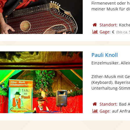
Firmenevent oder h
meiner Musik für die
Standort:
Koche
Gage:
€
(bis ca.
Pauli Knoll
Einzelmusiker, Alle
Zither-Musik mit Ge
(Keyboard). Bayeri
Unterhaltung-Stimm
Standort:
Bad A
Gage:
auf Anfr