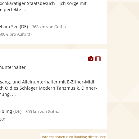
bereit.
bereit.
ochkarätiger Staatsbesuch – ich sorge mit
Sternen
 perfekte ...
l am See
(DE)
-
368 km von Gotha
 500 € pro Auftritt)
Dieser
Dieser
Künstler
Künstler
inunterhalter
stellt
stellt
Fotos
Videos
sang. und Alleinunterhalter mit E-Zither-Midi
bereit.
bereit.
sch Oldies Schlager Modern Tanzmusik. Dinner-
ung. ...
ibling
(DE)
-
355 km von Gotha
age
Informationen zum Ranking dieser Liste