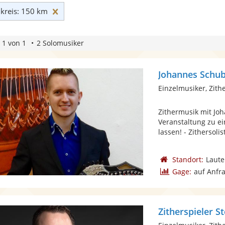
Umkreis: 150 km zurücksetzen
reis: 150 km
 1 von 1
2 Solomusiker
Johannes Schub
Einzelmusiker, Zith
Zithermusik mit Jo
Veranstaltung zu e
lassen! - Zithersolist
Standort:
Laute
Gage:
auf Anfr
Zitherspieler S