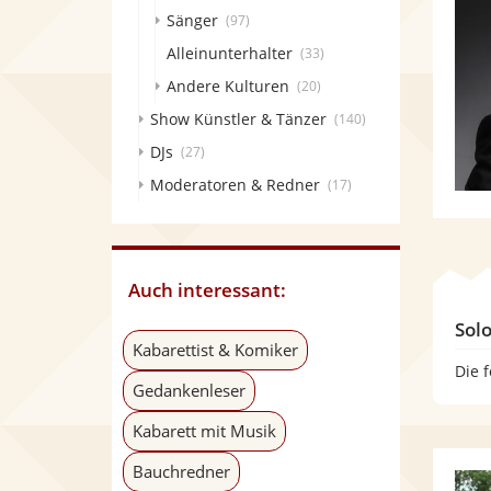
Sänger
(97)
Alleinunterhalter
(33)
Andere Kulturen
(20)
Show Künstler & Tänzer
(140)
DJs
(27)
Moderatoren & Redner
(17)
Auch interessant:
Sol
Kabarettist & Komiker
Die 
Gedankenleser
Kabarett mit Musik
Bauchredner