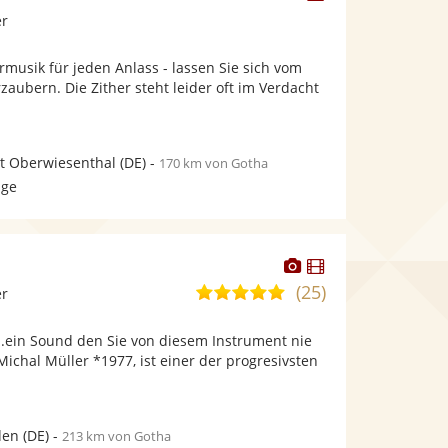
Künstler
Künstler
er
stellt
stellt
Fotos
Videos
ermusik für jeden Anlass - lassen Sie sich vom
bereit.
bereit.
rzaubern. Die Zither steht leider oft im Verdacht
t Oberwiesenthal
(DE)
-
170 km von Gotha
age
Dieser
Dieser
Künstler
Künstler
(25)
4,9
er
stellt
stellt
von
Fotos
Videos
..ein Sound den Sie von diesem Instrument nie
5
bereit.
bereit.
 Michal Müller *1977, ist einer der progresivsten
Sternen
den
(DE)
-
213 km von Gotha