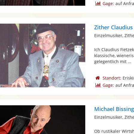
Gage:
auf Anfr
Zither Claudius
Einzelmusiker, Zith
Ich Claudius Fietze
klassische, wieneri
gelegentlich mit ...
Standort:
Erisk
Gage:
auf Anfr
Michael Bissin
Einzelmusiker, Zith
Ob rustikaler Wirts