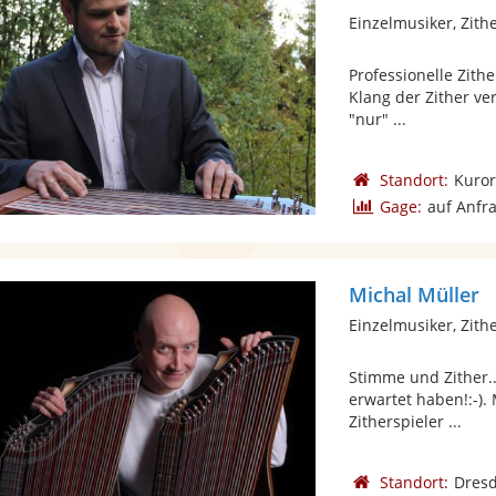
Einzelmusiker, Zith
Professionelle Zith
Klang der Zither ve
"nur" ...
Standort:
Kuror
Gage:
auf Anfr
Michal Müller
Einzelmusiker, Zith
Stimme und Zither.
erwartet haben!:-).
Zitherspieler ...
Standort:
Dres