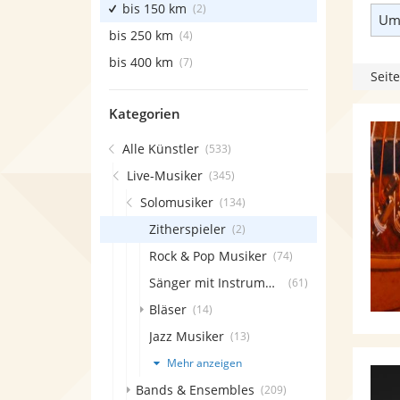
bis 150 km
(2)
Umk
bis 250 km
(4)
bis 400 km
(7)
Seite
Kategorien
Alle Künstler
(533)
Live-Musiker
(345)
Solomusiker
(134)
Zitherspieler
(2)
Rock & Pop Musiker
(74)
Sänger mit Instrument
(61)
Bläser
(14)
Jazz Musiker
(13)
Mehr anzeigen
Bands & Ensembles
(209)