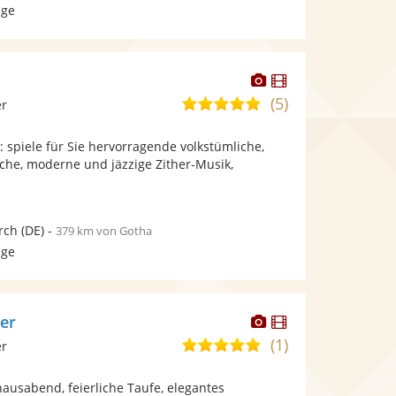
age
Dieser
Dieser
Künstler
Künstler
(5)
4,9
er
stellt
stellt
von
Fotos
Videos
k: spiele für Sie hervorragende volkstümliche,
5
bereit.
bereit.
sche, moderne und jäzzige Zither-Musik,
Sternen
irch
(DE)
-
379 km von Gotha
age
Dieser
Dieser
ger
Künstler
Künstler
(1)
5,0
er
stellt
stellt
von
Fotos
Videos
hausabend, feierliche Taufe, elegantes
5