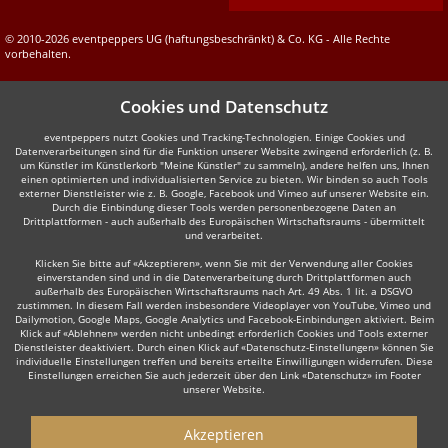
© 2010-2026 eventpeppers UG (haftungsbeschränkt) & Co. KG - Alle Rechte
vorbehalten.
Cookies und Datenschutz
eventpeppers nutzt Cookies und Tracking-Technologien. Einige Cookies und
Datenverarbeitungen sind für die Funktion unserer Website zwingend erforderlich (z. B.
um Künstler im Künstlerkorb "Meine Künstler" zu sammeln), andere helfen uns, Ihnen
einen optimierten und individualisierten Service zu bieten. Wir binden so auch Tools
externer Dienstleister wie z. B. Google, Facebook und Vimeo auf unserer Website ein.
Durch die Einbindung dieser Tools werden personenbezogene Daten an
Drittplattformen - auch außerhalb des Europäischen Wirtschaftsraums - übermittelt
und verarbeitet.
Klicken Sie bitte auf «Akzeptieren», wenn Sie mit der Verwendung aller Cookies
einverstanden sind und in die Datenverarbeitung durch Drittplattformen auch
außerhalb des Europäischen Wirtschaftsraums nach Art. 49 Abs. 1 lit. a DSGVO
zustimmen. In diesem Fall werden insbesondere Videoplayer von YouTube, Vimeo und
Dailymotion, Google Maps, Google Analytics und Facebook-Einbindungen aktiviert. Beim
Klick auf «Ablehnen» werden nicht unbedingt erforderlich Cookies und Tools externer
Dienstleister deaktiviert. Durch einen Klick auf «Datenschutz-Einstellungen» können Sie
individuelle Einstellungen treffen und bereits erteilte Einwilligungen widerrufen. Diese
Einstellungen erreichen Sie auch jederzeit über den Link «Datenschutz» im Footer
unserer Website.
Akzeptieren