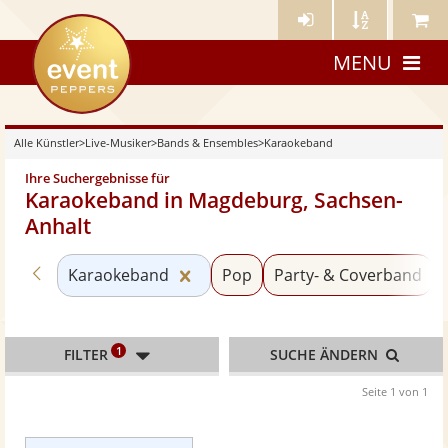
Künstler-
Künstler
Meine
eventpeppers
Login
A-
Künstle
MENU
Z
Alle Künstler
>
Live-Musiker
>
Bands & Ensembles
>
Karaokeband
Ihre Suchergebnisse für
Karaokeband in Magdeburg, Sachsen-
Anhalt
Zurück zu «Bands & Ensembles»
Kategorie «Karaokeband» zurück
Karaokeband
Pop
Party- & Coverband
1
FILTER
SUCHE ÄNDERN
Seite 1 von 1