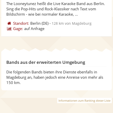
The Looneytunez heißt die Live Karaoke Band aus Berlin.
Fotos
Vi
5
Sing die Pop-Hits und Rock-Klassiker nach Text vom
bereit
ber
Sternen
Bildschirm - wie bei normaler Karaoke, ...
Standort:
Berlin
(DE)
-
128 km von Magdeburg
Gage:
auf Anfrage
Bands aus der erweiterten Umgebung
Die folgenden Bands bieten ihre Dienste ebenfalls in
Magdeburg an, haben jedoch eine Anreise von mehr als
150 km.
Informationen zum Ranking dieser Liste