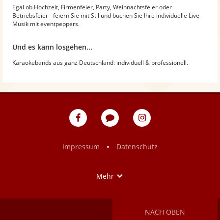
Egal ob Hochzeit, Firmenfeier, Party, Weihnachtsfeier oder
Betriebsfeier - feiern Sie mit Stil und buchen Sie Ihre individuelle Live-
Musik mit eventpeppers.
Und es kann losgehen...
Karaokebands aus ganz Deutschland: individuell & professionell.
eventpeppers
Blog
eventpeppers
auf
auf
Facebook
Instagram
•
Impressum
Datenschutz
Show
Mehr
NACH OBEN