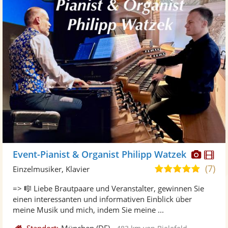
Diese
Di
Event-Pianist & Organist Philipp Watzek
Künst
Kü
(7)
5,0
Einzelmusiker, Klavier
stellt
ste
von
=> 🎼 Liebe Brautpaare und Veranstalter, gewinnen Sie
Fotos
Vi
5
einen interessanten und informativen Einblick über
bereit
ber
Sternen
meine Musik und mich, indem Sie meine ...
Standort:
München
(DE)
-