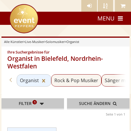
Künstler-
Künstler
Meine
eventpeppers
Login
A-
Künstle
MENU
Z
Alle Künstler
>
Live-Musiker
>
Solomusiker
>
Organist
Ihre Suchergebnisse für
Organist in Bielefeld, Nordrhein-
Westfalen
Zurück zu «Solomusiker»
Kategorie «Organist» zurücksetzen
Organist
Rock & Pop Musiker
Sänger mit 
1
FILTER
SUCHE ÄNDERN
Seite 1 von 1