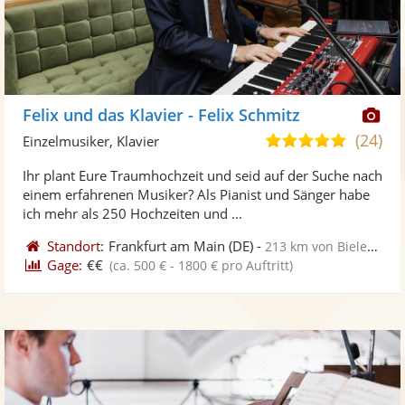
Di
Felix und das Klavier - Felix Schmitz
Kü
(24)
5,0
Einzelmusiker, Klavier
ste
von
Ihr plant Eure Traumhochzeit und seid auf der Suche nach
Fo
5
einem erfahrenen Musiker? Als Pianist und Sänger habe
ber
Sternen
ich mehr als 250 Hochzeiten und ...
Standort:
Frankfurt am Main
(DE)
-
213 km von Bielefeld
Gage:
€€
(ca. 500 € - 1800 € pro Auftritt)