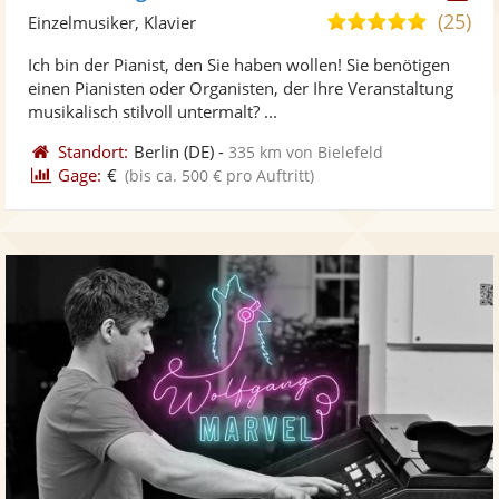
Künst
Kü
(25)
5,0
Einzelmusiker, Klavier
stellt
ste
von
Ich bin der Pianist, den Sie haben wollen! Sie benötigen
Fotos
Vi
5
einen Pianisten oder Organisten, der Ihre Veranstaltung
bereit
ber
Sternen
musikalisch stilvoll untermalt? ...
Standort:
Berlin
(DE)
-
335 km von Bielefeld
Gage:
€
(bis ca. 500 € pro Auftritt)