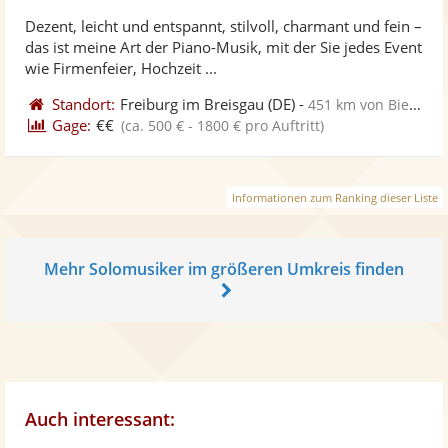
stellt
ste
von
Dezent, leicht und entspannt, stilvoll, charmant und fein –
Fotos
Vi
5
das ist meine Art der Piano-Musik, mit der Sie jedes Event
bereit
ber
Sternen
wie Firmenfeier, Hochzeit ...
Standort:
Freiburg im Breisgau
(DE)
-
451 km von Bielefeld
Gage:
€€
(ca. 500 € - 1800 € pro Auftritt)
Informationen zum Ranking dieser Liste
Mehr Solomusiker im größeren Umkreis finden
Auch interessant: