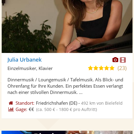
Diese
Di
Julia Urbanek
Künst
Kü
(23)
5,0
Einzelmusiker, Klavier
stellt
ste
von
Dinnermusik / Loungemusik / Tafelmusik. Als Blick- und
Fotos
Vi
5
Ohrenfang für Ihre Kunden. Ein perfektes Essen verlangt
bereit
ber
Sternen
nach einer stilvollen Dinnermusik. ...
Standort:
Friedrichshafen
(DE)
-
492 km von Bielefeld
Gage:
€€
(ca. 500 € - 1800 € pro Auftritt)