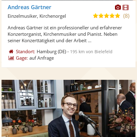
Diese
Di
Andreas Gärtner
Künst
Kü
(8)
5,0
Einzelmusiker, Kirchenorgel
stellt
ste
von
Andreas Gärtner ist ein professioneller und erfahrener
Fotos
Vi
5
Konzertorganist, Kirchenmusiker und Pianist. Neben
bereit
ber
Sternen
seiner Konzerttätigkeit und der Arbeit ...
Standort:
Hamburg
(DE)
-
195 km von Bielefeld
Gage:
auf Anfrage