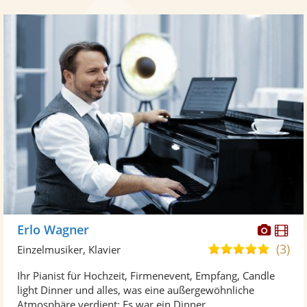
Diese
Di
Erlo Wagner
Künst
Kü
(3)
5,0
Einzelmusiker, Klavier
stellt
ste
von
Ihr Pianist für Hochzeit, Firmenevent, Empfang, Candle
Fotos
Vi
5
light Dinner und alles, was eine außergewöhnliche
bereit
ber
Sternen
Atmosphäre verdient: Es war ein Dinner ...