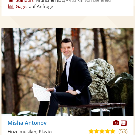
483 km von Bielefeld
Gage:
auf Anfrage
Diese
Di
Misha Antonov
Künst
Kü
(53)
5,0
Einzelmusiker, Klavier