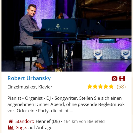
Diese
Di
Robert Urbansky
Künst
Kü
(58)
4,9
Einzelmusiker, Klavier
stellt
ste
von
Pianist - Organist - DJ - Songwriter. Stellen Sie sich einen
Fotos
Vi
5
angenehmen Dinner Abend, ohne passende Begleitmusik
bereit
ber
Sternen
vor. Oder eine Party, die nicht ...
Standort:
Hennef
(DE)
-
164 km von Bielefeld
Gage:
auf Anfrage