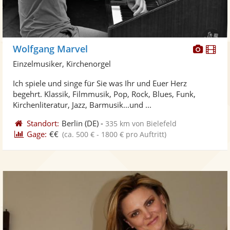
Diese
Di
Wolfgang Marvel
Künst
Kü
Einzelmusiker, Kirchenorgel
stellt
ste
Ich spiele und singe für Sie was Ihr und Euer Herz
Fotos
Vi
begehrt. Klassik, Filmmusik, Pop, Rock, Blues, Funk,
bereit
ber
Kirchenliteratur, Jazz, Barmusik...und ...
Standort:
Berlin
(DE)
-
335 km von Bielefeld
Gage:
€€
(ca. 500 € - 1800 € pro Auftritt)