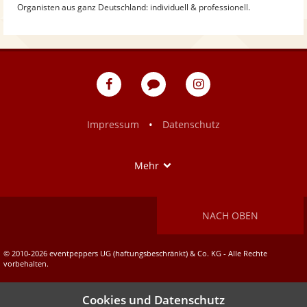
Organisten aus ganz Deutschland: individuell & professionell.
eventpeppers
Blog
eventpeppers
auf
auf
Facebook
Instagram
•
Impressum
Datenschutz
Show
Mehr
NACH OBEN
© 2010-2026 eventpeppers UG (haftungsbeschränkt) & Co. KG - Alle Rechte
vorbehalten.
Cookies und Datenschutz