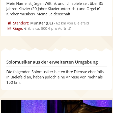
Mein Name ist Jürgen Wiltink und ich spiele seit über 35
Fotos
Vi
5
Jahren Klavier (20 Jahre Klavierunterricht) und Orgel (C-
bereit
ber
Sternen
Kirchenmusiker). Meine Leidenschaft ...
Standort:
Münster
(DE)
-
62 km von Bielefeld
Gage:
€
(bis ca. 500 € pro Auftritt)
Solomusiker aus der erweiterten Umgebung
Die folgenden Solomusiker bieten ihre Dienste ebenfalls
in Bielefeld an, haben jedoch eine Anreise von mehr als
150 km.