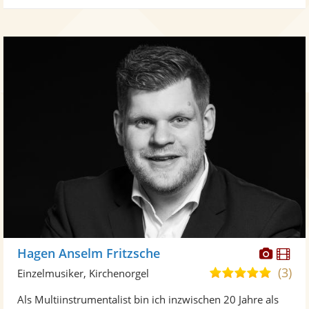
Diese
Di
Hagen Anselm Fritzsche
Künst
Kü
(3)
5,0
Einzelmusiker, Kirchenorgel
stellt
ste
von
Als Multiinstrumentalist bin ich inzwischen 20 Jahre als
Fotos
Vi
5