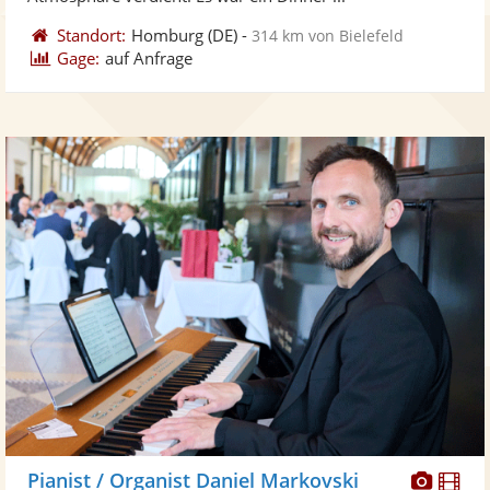
Standort:
Homburg
(DE)
-
314 km von Bielefeld
Gage:
auf Anfrage
Diese
Di
Pianist / Organist Daniel Markovski