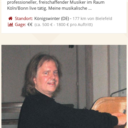
professioneller, freischaffender Musiker im Raum
bereit
ber
Sternen
Köln/Bonn live tätig. Meine musikalische ...
Standort:
Königswinter
(DE)
-
177 km von Bielefeld
Gage:
€€
(ca. 500 € - 1800 € pro Auftritt)