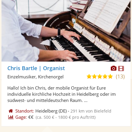
Diese
Di
Chris Bartle | Organist
Künst
Kü
(13)
5,0
Einzelmusiker, Kirchenorgel
stellt
ste
von
Hallo! Ich bin Chris, der mobile Organist für Eure
Fotos
Vi
5
individuelle kirchliche Hochzeit in Heidelberg oder im
bereit
ber
Sternen
südwest- und mitteldeutschen Raum. ...
Standort:
Heidelberg
(DE)
-
291 km von Bielefeld
Gage:
€€
(ca. 500 € - 1800 € pro Auftritt)