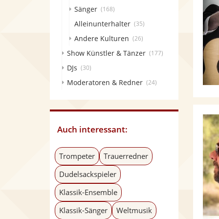
Sänger
(168)
Alleinunterhalter
(35)
Andere Kulturen
(26)
Show Künstler & Tänzer
(177)
DJs
(30)
Moderatoren & Redner
(24)
Auch interessant:
Trompeter
Trauerredner
Dudelsackspieler
Klassik-Ensemble
Klassik-Sänger
Weltmusik