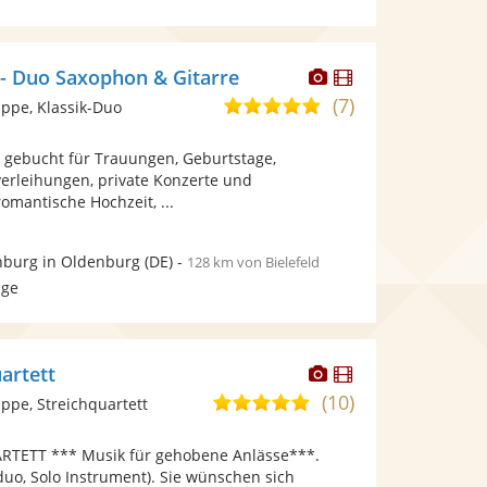
Dieser
Dieser
 - Duo Saxophon & Gitarre
Künstler
Künstler
(7)
5,0
ppe, Klassik-Duo
stellt
stellt
von
Fotos
Videos
d gebucht für Trauungen, Geburtstage,
5
bereit.
bereit.
verleihungen, private Konzerte und
Sternen
omantische Hochzeit, ...
burg in Oldenburg
(DE)
-
128 km von Bielefeld
age
Dieser
Dieser
artett
Künstler
Künstler
(10)
5,0
pe, Streichquartett
stellt
stellt
von
Fotos
Videos
TETT *** Musik für gehobene Anlässe***.
5
bereit.
bereit.
hduo, Solo Instrument). Sie wünschen sich
Sternen