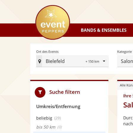
eventpeppers
BANDS & ENSEMBLES
Radius
Ort des Events
Kategorie
Bielefeld
Salo
Ort
des
Events
Alle Kün
festlegen
Suche filtern
Ihre
Sa
Umkreis/Entfernung
Durc
beliebig
(29)
nach
bis 50 km
(0)