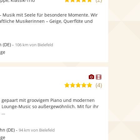
pe, Klassik-Trio
stellt
stellt
von
Fotos
Videos
 – Musik mit Seele für besondere Momente. Wir
5
bereit.
bereit.
aftliche Musikerinnen – Geige, Querflöte und
Sternen
n
(DE)
-
106 km von Bielefeld
age
Dieser
Dieser
Künstler
Künstler
(4)
4,9
stellt
stellt
von
Fotos
Videos
 gepaart mit groovigem Piano und modernen
5
bereit.
bereit.
 Lounge-Music so außergewöhnlich. Mit für ihr
Sternen
...
ohn
(DE)
-
94 km von Bielefeld
age