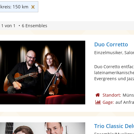
Umkreis: 150 km zurücksetzen
reis: 150 km
 1 von 1
6 Ensembles
Duo Corretto
Einzelmusiker, Sal
Duo Corretto entfa
lateinamerikanische
Evergreens und Jazz
Standort:
Müns
Gage:
auf Anfr
Trio Classic De