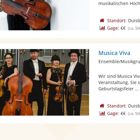
musikalischen Hoch
Standort:
Duis
Gage:
€€
(ca. 50
Musica Viva
Ensemble/Musikgrup
Wir sind Musica Viva
Veranstaltung. Sie 
Geburtstagsfeier ... 
Standort:
Duis
Gage:
€€
(ca. 50