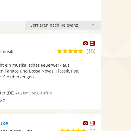
Dieser
Dieser
Künstler
Künstler
(15)
5,0
onmusik
stellt
stellt
von
Fotos
Videos
cht ein musikalisches Feuerwerk aus
5
bereit.
bereit.
n Tangos und Bossa Novas, Klassik, Pop,
Sternen
. Sie überzeugen ...
ter
(DE)
-
62 km von Bielefeld
age
Dieser
Dieser
luxe
Künstler
Künstler
(2)
5,0