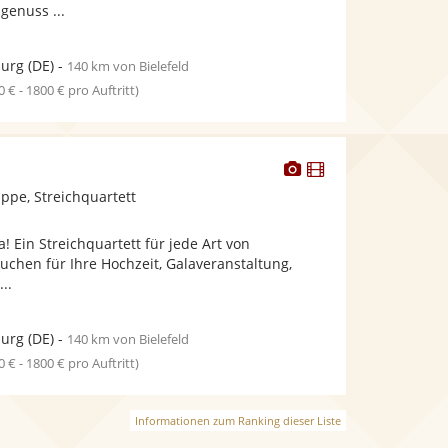
genuss ...
burg
(DE)
-
140 km von Bielefeld
0 € - 1800 € pro Auftritt)
Dieser
Dieser
Künstler
Künstler
pe, Streichquartett
stellt
stellt
Fotos
Videos
! Ein Streichquartett für jede Art von
bereit.
bereit.
suchen für Ihre Hochzeit, Galaveranstaltung,
...
burg
(DE)
-
140 km von Bielefeld
0 € - 1800 € pro Auftritt)
Informationen zum Ranking dieser Liste