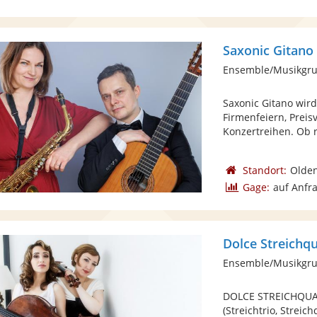
Saxonic Gitano
Ensemble/Musikgru
Saxonic Gitano wir
Firmenfeiern, Preis
Konzertreihen. Ob r
Standort:
Olden
Gage:
auf Anfr
Dolce Streichqu
Ensemble/Musikgrup
DOLCE STREICHQUAR
(Streichtrio, Streic