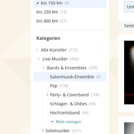
bis 150 km
(6)
Umk
bis 250 km
(15)
bis 400 km
(25)
Seite
Kategorien
Alle Künstler
(713)
Live-Musiker
(482)
Bands & Ensembles
(225)
Salonmusik-Ensemble
(6)
Pop
(124)
Party- & Coverband
(106)
Schlager- & Oldies
(96)
Hochzeitsband
(94)
Mehr anzeigen
Solomusiker
(251)