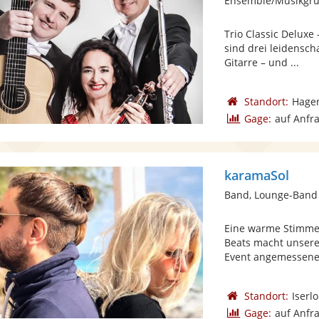
Ensemble/Musikgrup
Trio Classic Deluxe
sind drei leidensch
Gitarre – und ...
Standort:
Hage
Gage:
auf Anfr
karamaSol
Band, Lounge-Band
Eine warme Stimme
Beats macht unsere
Event angemessene 
Standort:
Iserl
Gage:
auf Anfr