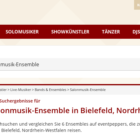
K
SOLOMUSIKER
SHOWKÜNSTLER
TÄNZER
DJS
nmusik-Ensemble
stler
>
Live-Musiker
>
Bands & Ensembles
>
Salonmusik-Ensemble
 Suchergebnisse für
lonmusik-Ensemble in Bielefeld, Nordr
hsuchen und vergleichen Sie 6 Ensembles auf eventpeppers, die zu
 Bielefeld, Nordrhein-Westfalen reisen.