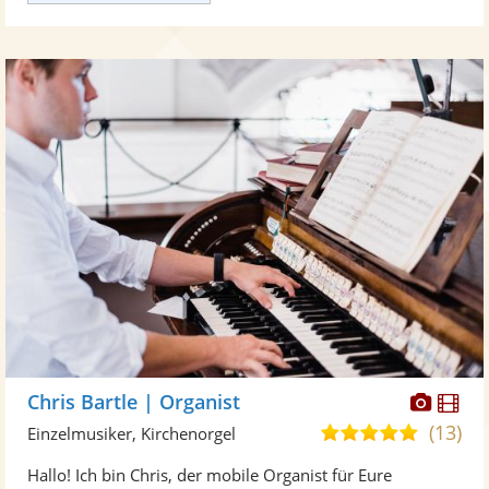
Diese
Di
Chris Bartle | Organist
Künst
Kü
(13)
5,0
Einzelmusiker, Kirchenorgel
stellt
ste
von
Hallo! Ich bin Chris, der mobile Organist für Eure
Fotos
Vi
5