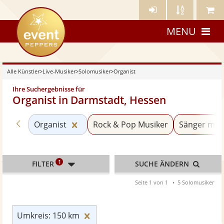
Künstler-
Künstler
Meine
eventpeppers
Login
A-
Künstle
MENU
Z
Alle Künstler
>
Live-Musiker
>
Solomusiker
>
Organist
Ihre Suchergebnisse für
Organist in Darmstadt, Hessen
Zurück zu «Solomusiker»
Kategorie «Organist» zurücksetzen
Organist
Rock & Pop Musiker
Sänger mit 
1
FILTER
SUCHE ÄNDERN
Seite 1 von 1
5 Solomusiker
Umkreis: 150 km zurücksetzen
Umkreis: 150 km