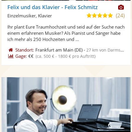
Di
Felix und das Klavier - Felix Schmitz
Kü
(24)
5,0
Einzelmusiker, Klavier
ste
von
Ihr plant Eure Traumhochzeit und seid auf der Suche nach
Fo
5
einem erfahrenen Musiker? Als Pianist und Sänger habe
ber
Sternen
ich mehr als 250 Hochzeiten und ...
Standort:
Frankfurt am Main
(DE)
-
27 km von Darmstadt
Gage:
€€
(ca. 500 € - 1800 € pro Auftritt)