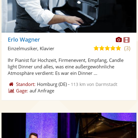
Diese
Di
Erlo Wagner
Künst
Kü
(3)
5,0
Einzelmusiker, Klavier
stellt
ste
von
Ihr Pianist für Hochzeit, Firmenevent, Empfang, Candle
Fotos
Vi
5
light Dinner und alles, was eine außergewöhnliche
bereit
ber
Sternen
Atmosphäre verdient: Es war ein Dinner ...
Standort:
Homburg
(DE)
-
113 km von Darmstadt
Gage:
auf Anfrage