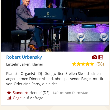
Diese
Di
Robert Urbansky
Künst
Kü
(58)
4,9
Einzelmusiker, Klavier
stellt
ste
von
Pianist - Organist - DJ - Songwriter. Stellen Sie sich einen
Fotos
Vi
5
angenehmen Dinner Abend, ohne passende Begleitmusik
bereit
ber
Sternen
vor. Oder eine Party, die nicht ...
Standort:
Hennef
(DE)
-
140 km von Darmstadt
Gage:
auf Anfrage