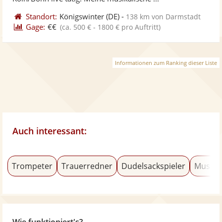
Standort:
Königswinter
(DE)
-
138 km von Darmstadt
Gage:
€€
(ca. 500 € - 1800 € pro Auftritt)
Informationen zum Ranking dieser Liste
Auch interessant:
Trompeter
Trauerredner
Dudelsackspieler
Musica
Wie funktioniert's?