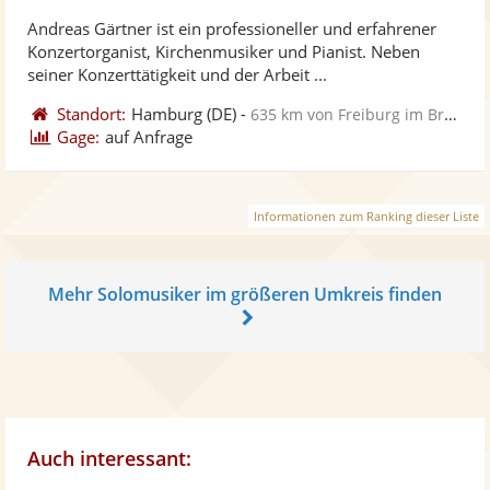
stellt
ste
von
Andreas Gärtner ist ein professioneller und erfahrener
Fotos
Vi
5
Konzertorganist, Kirchenmusiker und Pianist. Neben
bereit
ber
Sternen
seiner Konzerttätigkeit und der Arbeit ...
Standort:
Hamburg
(DE)
-
635 km von Freiburg im Breisgau
Gage:
auf Anfrage
Informationen zum Ranking dieser Liste
Mehr Solomusiker im größeren Umkreis finden
Auch interessant: