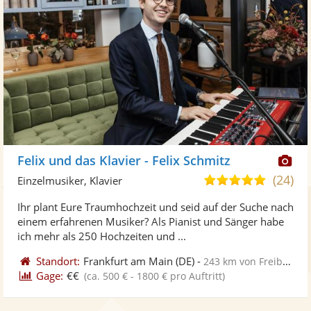
Di
Felix und das Klavier - Felix Schmitz
Kü
(24)
5,0
Einzelmusiker, Klavier
ste
von
Ihr plant Eure Traumhochzeit und seid auf der Suche nach
Fo
5
einem erfahrenen Musiker? Als Pianist und Sänger habe
ber
Sternen
ich mehr als 250 Hochzeiten und ...
Standort:
Frankfurt am Main
(DE)
-
243 km von Freiburg im Breisgau
Gage:
€€
(ca. 500 € - 1800 € pro Auftritt)