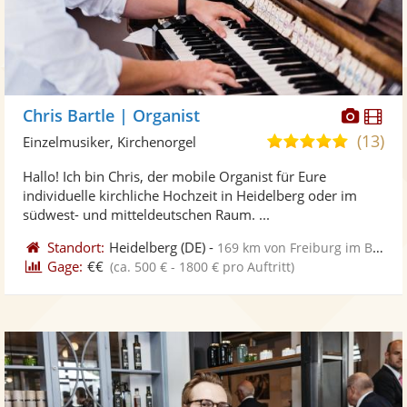
Diese
Di
Chris Bartle | Organist
Künst
Kü
(13)
5,0
Einzelmusiker, Kirchenorgel
stellt
ste
von
Hallo! Ich bin Chris, der mobile Organist für Eure
Fotos
Vi
5
individuelle kirchliche Hochzeit in Heidelberg oder im
bereit
ber
Sternen
südwest- und mitteldeutschen Raum. ...
Standort:
Heidelberg
(DE)
-
169 km von Freiburg im Breisgau
Gage:
€€
(ca. 500 € - 1800 € pro Auftritt)