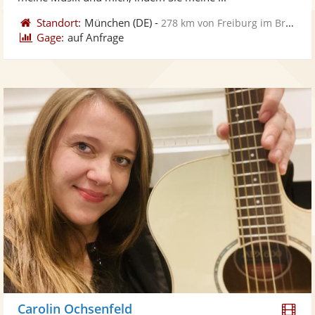
Standort:
München
(DE)
-
278 km von Freiburg im Breisgau
Gage:
auf Anfrage
Di
Carolin Ochsenfeld