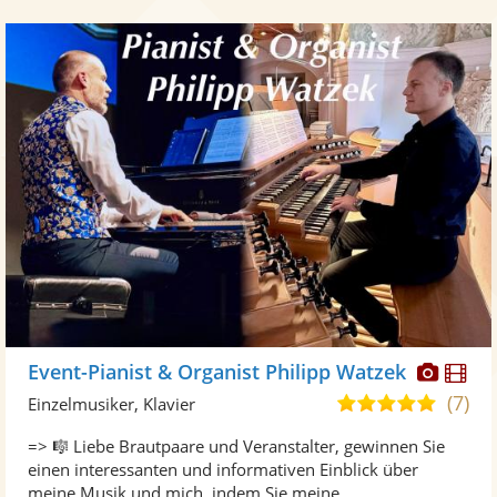
Diese
Di
Event-Pianist & Organist Philipp Watzek
Künst
Kü
(7)
5,0
Einzelmusiker, Klavier
stellt
ste
von
=> 🎼 Liebe Brautpaare und Veranstalter, gewinnen Sie
Fotos
Vi
5
einen interessanten und informativen Einblick über
bereit
ber
Sternen
meine Musik und mich, indem Sie meine ...