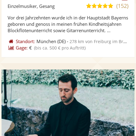
Kü
(152)
5,0
Einzelmusiker, Gesang
ste
von
Vor drei Jahrzehnten wurde ich in der Hauptstadt Bayerns
Vi
5
geboren und genoss in meinen frühen Kindheitsjahren
ber
Sternen
Blockflötenunterricht sowie Gitarrenunterricht. ...
Standort:
München
(DE)
-
278 km von Freiburg im Breisgau
Gage:
€
(bis ca. 500 € pro Auftritt)