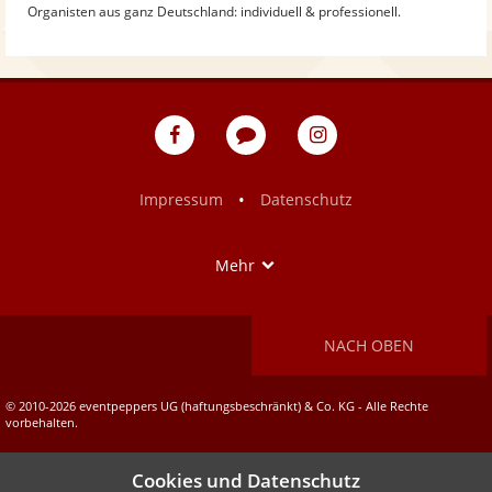
Organisten aus ganz Deutschland: individuell & professionell.
eventpeppers
Blog
eventpeppers
auf
auf
Facebook
Instagram
•
Impressum
Datenschutz
Show
Mehr
NACH OBEN
© 2010-2026 eventpeppers UG (haftungsbeschränkt) & Co. KG - Alle Rechte
vorbehalten.
Cookies und Datenschutz