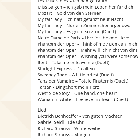
Les Miserables – Ich hab geträumt
Miss Saigon – Ich gäb mein Leben her für dich
Mozart – Gold von den Sternen
My fair lady – Ich hätt getanzt heut Nacht
My fair lady – Nur ein Zimmerchen irgendwo
My fair lady – Es grünt so grün (Duett)
Notre Dame de Paris – Live for the one I love
Phantom der Oper – Think of me / Denk an mich
Phantom der Oper – Mehr will ich nicht von dir (
Phantom der Oper – Wishing you were somehow
Rent – Take me or leave me (Duett)
Starlight Express - Du allein
Sweeney Todd – A little priest (Duett)
Tanz der Vampire – Totale Finsternis (Duett)
Tarzan - Dir gehört mein Herz
West Side Story – One hand, one heart
Woman in white – I believe my heart (Duett)
Lied
Dietrich Bonhoeffer - Von guten Mächten
Gabriel Seidl - Die Uhr
Richard Strauss - Winterweihe
Richard Strauss - Morgen