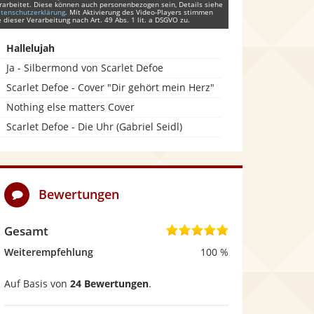
rarbeitet. Diese können auch personenbezogen sein, Details siehe
tenschutzerklärung
. Mit Aktivierung des Video-Players stimmen
e dieser Verarbeitung nach Art. 49 Abs. 1 lit. a DSGVO zu.
Hallelujah
Ja - Silbermond von Scarlet Defoe
Scarlet Defoe - Cover "Dir gehört mein Herz"
Nothing else matters Cover
Scarlet Defoe - Die Uhr (Gabriel Seidl)
Bewertungen
Gesamt
5
,
Weiterempfehlung
100 %
0
Auf Basis von
24 Bewertungen
.
v