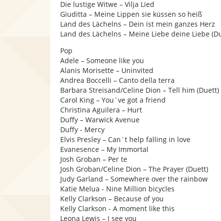
Die lustige Witwe – Vilja Lied
Giuditta – Meine Lippen sie küssen so heiß
Land des Lächelns – Dein ist mein ganzes Herz
Land des Lächelns – Meine Liebe deine Liebe (Du
Pop
Adele – Someone like you
Alanis Morisette – Uninvited
Andrea Boccelli – Canto della terra
Barbara Streisand/Celine Dion – Tell him (Duett)
Carol King – You`ve got a friend
Christina Aguilera – Hurt
Duffy – Warwick Avenue
Duffy - Mercy
Elvis Presley – Can`t help falling in love
Evanesence – My Immortal
Josh Groban – Per te
Josh Groban/Celine Dion – The Prayer (Duett)
Judy Garland – Somewhere over the rainbow
Katie Melua - Nine Million bicycles
Kelly Clarkson – Because of you
Kelly Clarkson - A moment like this
Leona Lewis – I see you