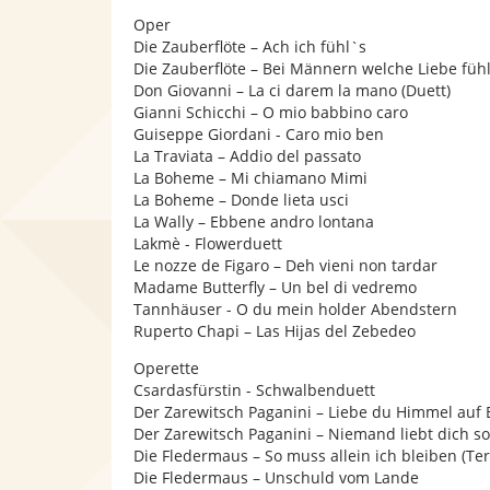
Oper
Die Zauberflöte – Ach ich fühl`s
Die Zauberflöte – Bei Männern welche Liebe fühl
Don Giovanni – La ci darem la mano (Duett)
Gianni Schicchi – O mio babbino caro
Guiseppe Giordani - Caro mio ben
La Traviata – Addio del passato
La Boheme – Mi chiamano Mimi
La Boheme – Donde lieta usci
La Wally – Ebbene andro lontana
Lakmè - Flowerduett
Le nozze de Figaro – Deh vieni non tardar
Madame Butterfly – Un bel di vedremo
Tannhäuser - O du mein holder Abendstern
Ruperto Chapi – Las Hijas del Zebedeo
Operette
Csardasfürstin - Schwalbenduett
Der Zarewitsch Paganini – Liebe du Himmel auf
Der Zarewitsch Paganini – Niemand liebt dich so 
Die Fledermaus – So muss allein ich bleiben (Ter
Die Fledermaus – Unschuld vom Lande