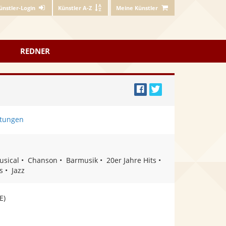
ünstler-Login
Künstler A-Z
Meine Künstler
REDNER
Bei
Twittern
Facebook
tungen
teilen
usical
Chanson
Barmusik
20er Jahre Hits
s
Jazz
E)