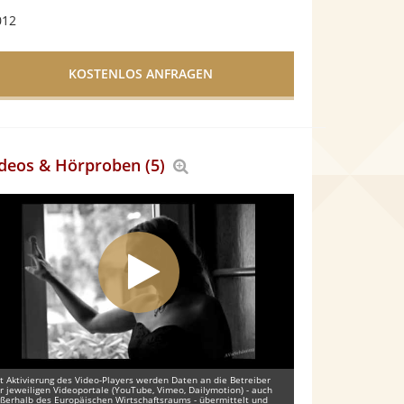
012
deos & Hörproben (5)
Bereich
vergrößern
t Aktivierung des Video-Players werden Daten an die Betreiber
r jeweiligen Videoportale (YouTube, Vimeo, Dailymotion) - auch
ßerhalb des Europäischen Wirtschaftsraums - übermittelt und