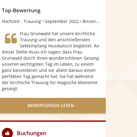
o
n
Top-Bewertung
5
Hochzeit - Trauung
September 2022
Bissendorf , Niedersachsen
S
Frau Grunwald hat unsere kirchliche
t
Trauung und den anschließenden
Sektempfang musikalisch begleitet. An
e
dieser Stelle muss ich sagen, dass Frau
r
Grunwald durch ihren wunderschönen Gesang,
unseren wichtigsten Tag im Leben, zu einem
n
ganz besonderen und vor allem daraus einen
e
perfekten Tag gemacht hat. Sie hat während
der kirchliche Trauung für magische Momente
n
gesorgt.
BEWERTUNGEN LESEN
Buchungen