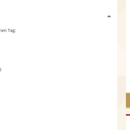
H
hen Tag:
i
d
e
)