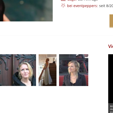
bei eventpeppers:
seit 8/2
Vi
Mi
de
au