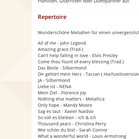
Pianisten, Gitarristen oder Duettpartner auf.
Repertoire
Wunderschöne Melodien für einen unvergesslic
All of me - John Legend
Amazing grace (Trad.)
Can't help falling in love - Elvis Presley
Come thou fount of every blessing (Trad.)
Das Beste - Silbermond
Dir gehört mein Herz - Tarzan ( Hochzeitsversion
JA - Silbermond
Liebe ist - NENA
Mein Ziel - Florence Joy
Nothing else matters - Metallica
Only hope - Mandy Moore
Sag es laut - Xavier Naidoo
So soll es bleiben - Ich & Ich
Thousand years - Christina Perry
Wie schön du bist - Sarah Connor
What a wonderful world - Louis Armstrong