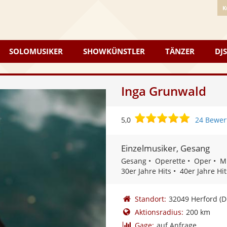
K
SOLOMUSIKER
SHOWKÜNSTLER
TÄNZER
DJS
Inga Grunwald
5,0
5,0
24 Bewer
von
5
Einzelmusiker, Gesang
Sternen
Gesang
Operette
Oper
M
30er Jahre Hits
40er Jahre Hit
Standort:
32049 Herford
(D
Aktionsradius:
200 km
Gage:
auf Anfrage