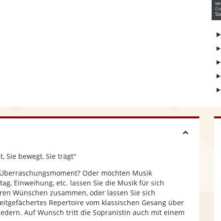
ve
Da
Si
H
, Sie bewegt, Sie trägt"
i
gen Überraschungsmoment? Oder möchten Musik
ag, Einweihung, etc. lassen Sie die Musik für sich
d
Ihren Wünschen zusammen, oder lassen Sie sich
eitgefächertes Repertoire vom klassischen Gesang über
Liedern. Auf Wunsch tritt die Sopranistin auch mit einem
e