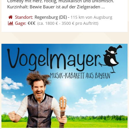
Comedy mit Herz. rockig, musikalisch und urkomisch.
bereit
ber
Sternen
Kurzinhalt: Bewie Bauer ist auf der Zielgeraden ...
Standort:
Regensburg
(DE)
-
115 km von Augsburg
Gage:
€€€
(ca. 1800 € - 3500 € pro Auftritt)