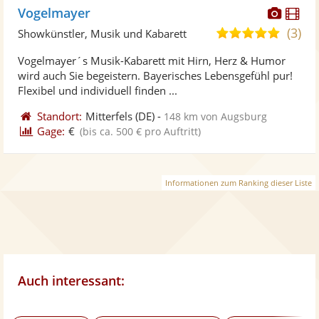
Diese
Di
Vogelmayer
Künst
Kü
(3)
5,0
Showkünstler, Musik und Kabarett
stellt
ste
von
Vogelmayer´s Musik-Kabarett mit Hirn, Herz & Humor
Fotos
Vi
5
wird auch Sie begeistern. Bayerisches Lebensgefühl pur!
bereit
ber
Sternen
Flexibel und individuell finden ...
Standort:
Mitterfels
(DE)
-
148 km von Augsburg
Gage:
€
(bis ca. 500 € pro Auftritt)
Informationen zum Ranking dieser Liste
Auch interessant: