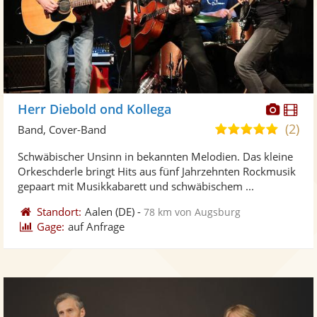
Diese
Di
Herr Diebold ond Kollega
Künst
Kü
(2)
5,0
Band, Cover-Band
stellt
ste
von
Schwäbischer Unsinn in bekannten Melodien. Das kleine
Fotos
Vi
5
Orkeschderle bringt Hits aus fünf Jahrzehnten Rockmusik
bereit
ber
Sternen
gepaart mit Musikkabarett und schwäbischem ...
Standort:
Aalen
(DE)
-
78 km von Augsburg
Gage:
auf Anfrage