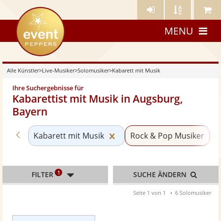
Künstler-
Künstler
Meine
eventpeppers
Login
A-
Künstle
MENU
Z
Alle Künstler
>
Live-Musiker
>
Solomusiker
>
Kabarett mit Musik
Ihre Suchergebnisse für
Kabarettist mit Musik in Augsburg,
Bayern
Zurück zu «Solomusiker»
Kategorie «Kabarett mit Mu
Kabarett mit Musik
Rock & Pop Musiker
S
1
FILTER
SUCHE ÄNDERN
Seite 1 von 1
6 Solomusiker