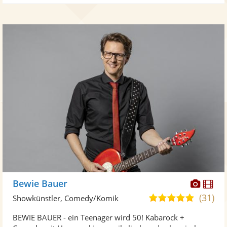
Diese
Di
Bewie Bauer
Künst
Kü
(31)
5,0
Showkünstler, Comedy/Komik
stellt
ste
von
BEWIE BAUER - ein Teenager wird 50! Kabarock +
Fotos
Vi
5