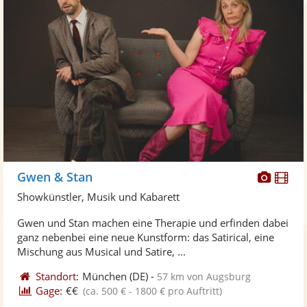
Diese
Di
Gwen & Stan
Künst
Kü
Showkünstler, Musik und Kabarett
stellt
ste
Gwen und Stan machen eine Therapie und erfinden dabei
Fotos
Vi
ganz nebenbei eine neue Kunstform: das Satirical, eine
bereit
ber
Mischung aus Musical und Satire, ...
Standort:
München
(DE)
-
57 km von Augsburg
Gage:
€€
(ca. 500 € - 1800 € pro Auftritt)