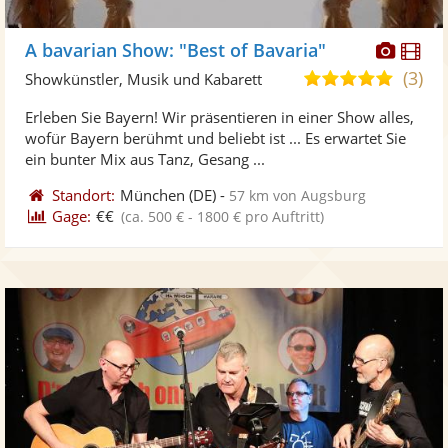
Diese
Di
A bavarian Show: "Best of Bavaria"
Künst
Kü
(3)
4,8
Showkünstler, Musik und Kabarett
stellt
ste
von
Erleben Sie Bayern! Wir präsentieren in einer Show alles,
Fotos
Vi
5
wofür Bayern berühmt und beliebt ist ... Es erwartet Sie
bereit
ber
Sternen
ein bunter Mix aus Tanz, Gesang ...
Standort:
München
(DE)
-
57 km von Augsburg
Gage:
€€
(ca. 500 € - 1800 € pro Auftritt)