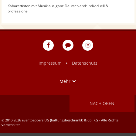
Kabarettisten mit Musik aus ganz Deutschland: individuell &
professionell.
eventpeppers
Blog
eventpeppers
auf
auf
Facebook
Instagram
•
Impressum
Datenschutz
Show
Mehr
NACH OBEN
© 2010-2026 eventpeppers UG (haftungsbeschränkt) & Co. KG - Alle Rechte
vorbehalten.