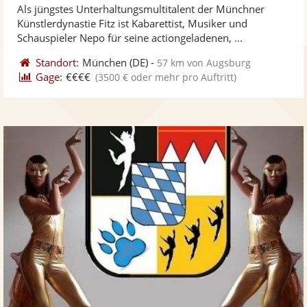
Als jüngstes Unterhaltungsmultitalent der Münchner
Fotos
Vi
5
Künstlerdynastie Fitz ist Kabarettist, Musiker und
bereit
ber
Sternen
Schauspieler Nepo für seine actiongeladenen, ...
Standort:
München
(DE)
-
57 km von Augsburg
Gage:
€€€€
(3500 € oder mehr pro Auftritt)