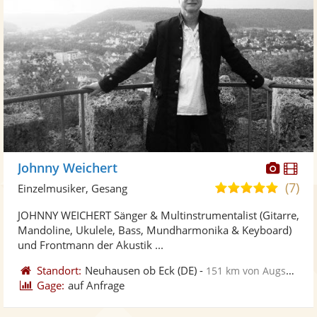
Diese
Di
Johnny Weichert
Künst
Kü
(7)
4,9
Einzelmusiker, Gesang
stellt
ste
von
JOHNNY WEICHERT Sänger & Multinstrumentalist (Gitarre,
Fotos
Vi
5
Mandoline, Ukulele, Bass, Mundharmonika & Keyboard)
bereit
ber
Sternen
und Frontmann der Akustik ...
Standort:
Neuhausen ob Eck
(DE)
-
151 km von Augsburg
Gage:
auf Anfrage