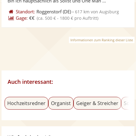
bin ich hauptsächlich als Solist und One Man ...
Standort:
Roggenstorf
(DE)
-
617 km von Augsburg
Gage:
€€
(ca. 500 € - 1800 € pro Auftritt)
Informationen zum Ranking dieser Liste
Auch interessant:
Hochzeitsredner
Organist
Geiger & Streicher
Soul