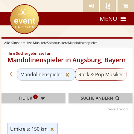
Künstler-
Künstler
Meine
eventpeppers
Login
A-
Künstle
MENU
Z
Alle Künstler
>
Live-Musiker
>
Solomusiker
>
Mandolinenspieler
Ihre Suchergebnisse für
Mandolinenspieler in Augsburg, Bayern
Zurück zu «Solomusiker»
Kategorie «Mandolinenspiel
Mandolinenspieler
Rock & Pop Musiker
S
1
FILTER
SUCHE ÄNDERN
Seite 1 von 1
Umkreis: 150 km zurücksetzen
Umkreis: 150 km