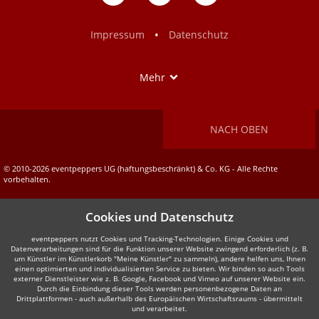
auf
auf
Facebook
Instagram
•
Impressum
Datenschutz
Show
Mehr
NACH OBEN
© 2010-2026 eventpeppers UG (haftungsbeschränkt) & Co. KG - Alle Rechte
vorbehalten.
Cookies und Datenschutz
eventpeppers nutzt Cookies und Tracking-Technologien. Einige Cookies und
Datenverarbeitungen sind für die Funktion unserer Website zwingend erforderlich (z. B.
um Künstler im Künstlerkorb "Meine Künstler" zu sammeln), andere helfen uns, Ihnen
einen optimierten und individualisierten Service zu bieten. Wir binden so auch Tools
externer Dienstleister wie z. B. Google, Facebook und Vimeo auf unserer Website ein.
Durch die Einbindung dieser Tools werden personenbezogene Daten an
Drittplattformen - auch außerhalb des Europäischen Wirtschaftsraums - übermittelt
und verarbeitet.