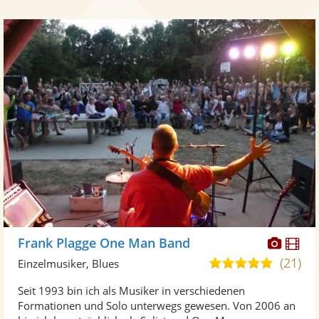
Diese
Di
Frank Plagge One Man Band
Künst
Kü
(21)
5,0
Einzelmusiker, Blues
stellt
ste
von
Seit 1993 bin ich als Musiker in verschiedenen
Fotos
Vi
5
Formationen und Solo unterwegs gewesen. Von 2006 an
bereit
ber
Sternen