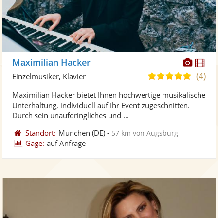
Diese
Di
Maximilian Hacker
Künst
Kü
(4)
5,0
Einzelmusiker, Klavier
stellt
ste
von
Maximilian Hacker bietet Ihnen hochwertige musikalische
Fotos
Vi
5
Unterhaltung, individuell auf Ihr Event zugeschnitten.
bereit
ber
Sternen
Durch sein unaufdringliches und ...
Standort:
München
(DE)
-
57 km von Augsburg
Gage:
auf Anfrage