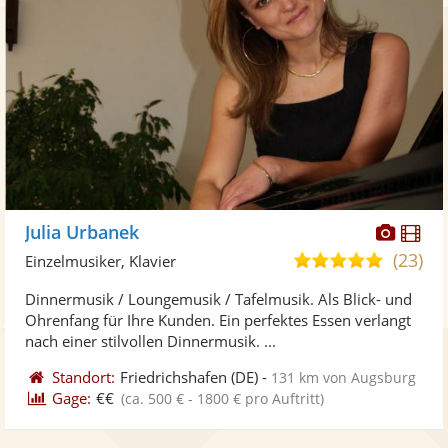
Diese
Di
Julia Urbanek
Künst
Kü
(23)
5,0
Einzelmusiker, Klavier
stellt
ste
von
Dinnermusik / Loungemusik / Tafelmusik. Als Blick- und
Fotos
Vi
5
Ohrenfang für Ihre Kunden. Ein perfektes Essen verlangt
bereit
ber
Sternen
nach einer stilvollen Dinnermusik. ...
Standort:
Friedrichshafen
(DE)
-
131 km von Augsburg
Gage:
€€
(ca. 500 € - 1800 € pro Auftritt)