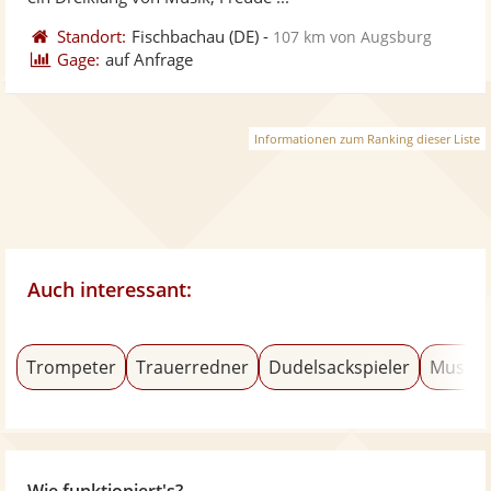
Standort:
Fischbachau
(DE)
-
107 km von Augsburg
Gage:
auf Anfrage
Informationen zum Ranking dieser Liste
Auch interessant:
Trompeter
Trauerredner
Dudelsackspieler
Musica
Wie funktioniert's?