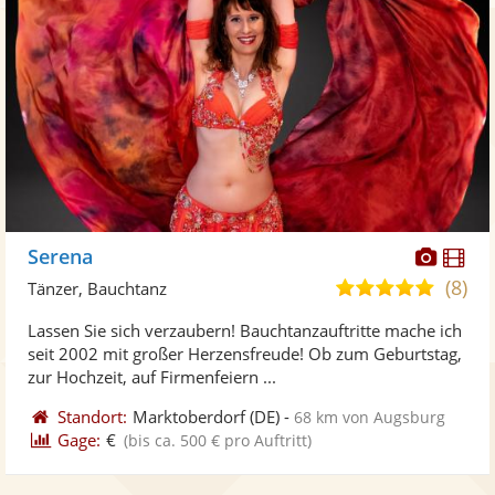
Diese
Di
Serena
Künst
Kü
(8)
5,0
Tänzer, Bauchtanz
stellt
ste
von
Lassen Sie sich verzaubern! Bauchtanzauftritte mache ich
Fotos
Vi
5
seit 2002 mit großer Herzensfreude! Ob zum Geburtstag,
bereit
ber
Sternen
zur Hochzeit, auf Firmenfeiern ...
Standort:
Marktoberdorf
(DE)
-
68 km von Augsburg
Gage:
€
(bis ca. 500 € pro Auftritt)