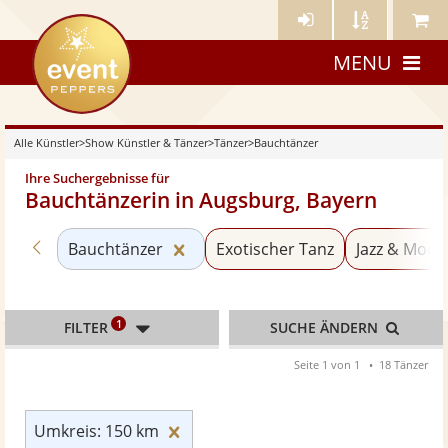
Künstler-
Künstler
Meine
eventpeppers
Login
A-
Künstle
MENU
Z
Alle Künstler
>
Show Künstler & Tänzer
>
Tänzer
>
Bauchtänzer
Ihre Suchergebnisse für
Bauchtänzerin in Augsburg, Bayern
Zurück zu «Tänzer»
Kategorie «Bauchtänzer» zurücks
Bauchtänzer
Exotischer Tanz
Jazz & Mod
1
FILTER
SUCHE ÄNDERN
Seite 1 von 1
18 Tänzer
Umkreis: 150 km zurücksetzen
Umkreis: 150 km