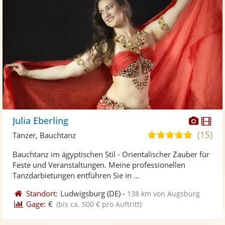
Diese
Di
Julia Eberling
Künst
Kü
(15)
5,0
Tänzer, Bauchtanz
stellt
ste
von
Bauchtanz im ägyptischen Stil - Orientalischer Zauber für
Fotos
Vi
5
Feste und Veranstaltungen. Meine professionellen
bereit
ber
Sternen
Tanzdarbietungen entführen Sie in ...
Standort:
Ludwigsburg
(DE)
-
138 km von Augsburg
Gage:
€
(bis ca. 500 € pro Auftritt)