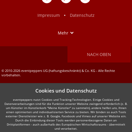
auf
auf
Facebook
Instagram
•
Impressum
Datenschutz
Show
Mehr
NACH OBEN
© 2010-2026 eventpeppers UG (haftungsbeschränkt) & Co. KG - Alle Rechte
vorbehalten.
Cookies und Datenschutz
eventpeppers nutzt Cookies und Tracking-Technologien. Einige Cookies und
Datenverarbeitungen sind für die Funktion unserer Website zwingend erforderlich (z. B.
um Künstler im Künstlerkorb "Meine Künstler" zu sammeln), andere helfen uns, Ihnen
einen optimierten und individualisierten Service zu bieten. Wir binden so auch Tools
externer Dienstleister wie z. B. Google, Facebook und Vimeo auf unserer Website ein.
Durch die Einbindung dieser Tools werden personenbezogene Daten an
Drittplattformen - auch außerhalb des Europäischen Wirtschaftsraums - übermittelt
und verarbeitet.