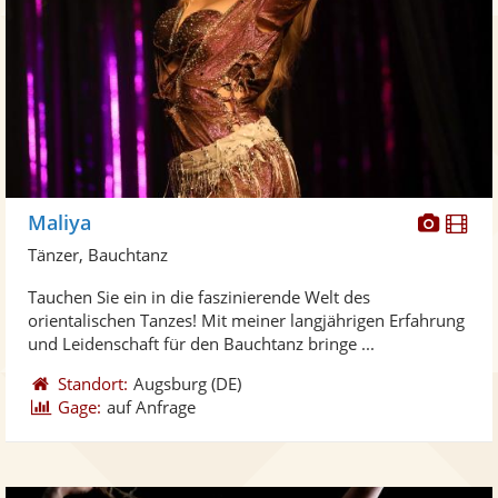
Diese
Di
Maliya
Künst
Kü
Tänzer, Bauchtanz
stellt
ste
Tauchen Sie ein in die faszinierende Welt des
Fotos
Vi
orientalischen Tanzes! Mit meiner langjährigen Erfahrung
bereit
ber
und Leidenschaft für den Bauchtanz bringe ...
Standort:
Augsburg
(DE)
Gage:
auf Anfrage