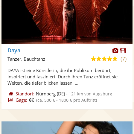
Diese
Di
Daya
Künst
Kü
(7)
5,0
Tänzer, Bauchtanz
stellt
ste
von
DAYA ist eine Künstlerin, die ihr Publikum berührt,
Fotos
Vi
5
inspiriert und fasziniert. Durch ihren Tanz eröffnet sie
bereit
ber
Sternen
Welten, die tiefer blicken lassen. ...
Standort:
Nürnberg
(DE)
-
121 km von Augsburg
Gage:
€€
(ca. 500 € - 1800 € pro Auftritt)