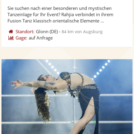
stellt
ste
Sie suchen nach einer besonderen und mystischen
Fotos
Vi
Tanzeinlage für Ihr Event? Rahjia verbindet in ihrem
bereit
ber
Fusion Tanz klassisch orientalische Elemente ...
Standort:
Glonn
(DE)
-
84 km von Augsburg
Gage:
auf Anfrage