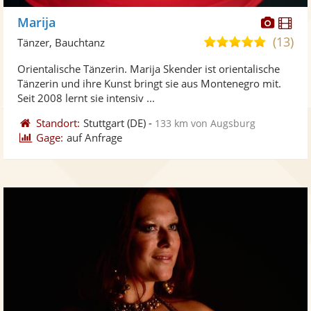
Diese
Di
Marija
Künst
Kü
(13)
5,0
Tänzer, Bauchtanz
stellt
ste
von
Orientalische Tänzerin. Marija Skender ist orientalische
Fotos
Vi
5
Tänzerin und ihre Kunst bringt sie aus Montenegro mit.
bereit
ber
Sternen
Seit 2008 lernt sie intensiv ...
Standort:
Stuttgart
(DE)
-
133 km von Augsburg
Gage:
auf Anfrage