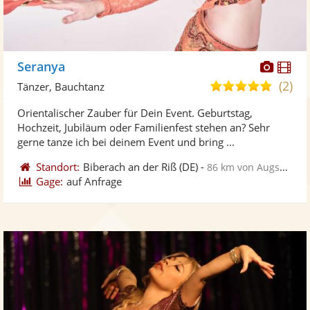
Diese
Di
Seranya
Künst
Kü
(2)
5,0
Tänzer, Bauchtanz
stellt
ste
von
Orientalischer Zauber für Dein Event. Geburtstag,
Fotos
Vi
5
Hochzeit, Jubiläum oder Familienfest stehen an? Sehr
bereit
ber
Sternen
gerne tanze ich bei deinem Event und bring ...
Standort:
Biberach an der Riß
(DE)
-
86 km von Augsburg
Gage:
auf Anfrage