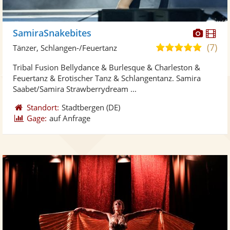
Diese
Di
SamiraSnakebites
Künst
Kü
(7)
5,0
Tänzer, Schlangen-/Feuertanz
stellt
ste
von
Tribal Fusion Bellydance & Burlesque & Charleston &
Fotos
Vi
5
Feuertanz & Erotischer Tanz & Schlangentanz. Samira
bereit
ber
Sternen
Saabet/Samira Strawberrydream ...
Standort:
Stadtbergen
(DE)
Gage:
auf Anfrage