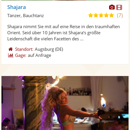
Diese
Di
Shajara
Künst
Kü
(7)
5,0
Tänzer, Bauchtanz
stellt
ste
von
Shajara nimmt Sie mit auf eine Reise in den traumhaften
Fotos
Vi
5
Orient. Seid über 10 Jahren ist Shajara‘s größte
bereit
ber
Sternen
Leidenschaft die vielen Facetten des ...
Standort:
Augsburg
(DE)
Gage:
auf Anfrage