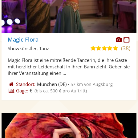
Diese
Di
Magic Flora
Künst
Kü
(38)
5,0
Showkünstler, Tanz
stellt
ste
von
Magic Flora ist eine mitreißende Tänzerin, die ihre Gäste
Fotos
Vi
5
mit herzlicher Leidenschaft in ihren Bann zieht. Geben sie
bereit
ber
Sternen
ihrer Veranstaltung einen ...
Standort:
München
(DE)
-
57 km von Augsburg
Gage:
€
(bis ca. 500 € pro Auftritt)