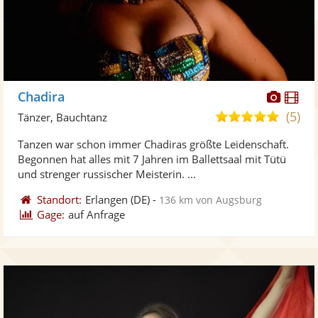
Diese
Di
Chadira
Künst
Kü
(5)
5,0
Tänzer, Bauchtanz
stellt
ste
von
Tanzen war schon immer Chadiras größte Leidenschaft.
Fotos
Vi
5
Begonnen hat alles mit 7 Jahren im Ballettsaal mit Tütü
bereit
ber
Sternen
und strenger russischer Meisterin. ...
Standort:
Erlangen
(DE)
-
136 km von Augsburg
Gage:
auf Anfrage