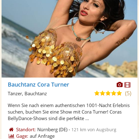
Diese
Di
Bauchtanz Cora Turner
Künst
Kü
(5)
5,0
Tänzer, Bauchtanz
stellt
ste
von
Wenn Sie nach einem authentischen 1001-Nacht Erlebnis
Fotos
Vi
5
suchen, buchen Sie eine Show mit Cora Turner! Coras
bereit
ber
Sternen
BellyDance-Shows sind die perfekte ...
Standort:
Nürnberg
(DE)
-
121 km von Augsburg
Gage:
auf Anfrage