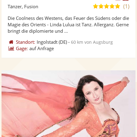
Künst
Kü
(1)
5,0
Tänzer, Fusion
stellt
ste
von
Die Coolness des Westens, das Feuer des Südens oder die
Fotos
Vi
5
Magie des Orients - Linda Lulua ist Tanz. Allerganz. Gerne
bereit
ber
Sternen
bringt die diplomierte und ...
Standort:
Ingolstadt
(DE)
-
60 km von Augsburg
Gage:
auf Anfrage