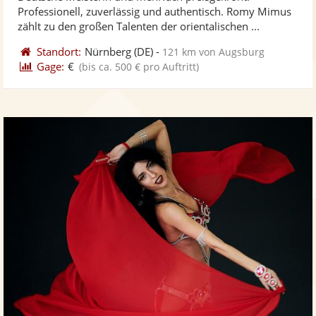
Fotos
Vi
5
Professionell, zuverlässig und authentisch. Romy Mimus
bereit
ber
Sternen
zählt zu den großen Talenten der orientalischen ...
Standort:
Nürnberg
(DE)
-
121 km von Augsburg
Gage:
€
(bis ca. 500 € pro Auftritt)