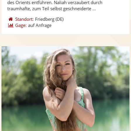
des Orients entführen. Naliah verzaubert durch
bereit
ber
Sternen
traumhafte, zum Teil selbst geschneiderte ...
Standort:
Friedberg
(DE)
Gage:
auf Anfrage