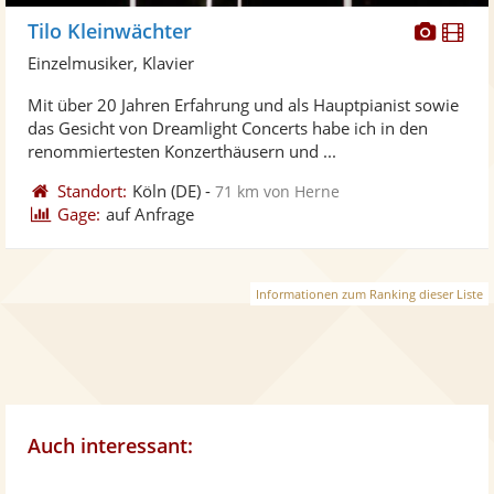
Diese
Di
Tilo Kleinwächter
Künst
Kü
Einzelmusiker, Klavier
stellt
ste
Mit über 20 Jahren Erfahrung und als Hauptpianist sowie
Fotos
Vi
das Gesicht von Dreamlight Concerts habe ich in den
bereit
ber
renommiertesten Konzerthäusern und ...
Standort:
Köln
(DE)
-
71 km von Herne
Gage:
auf Anfrage
Informationen zum Ranking dieser Liste
Auch interessant: