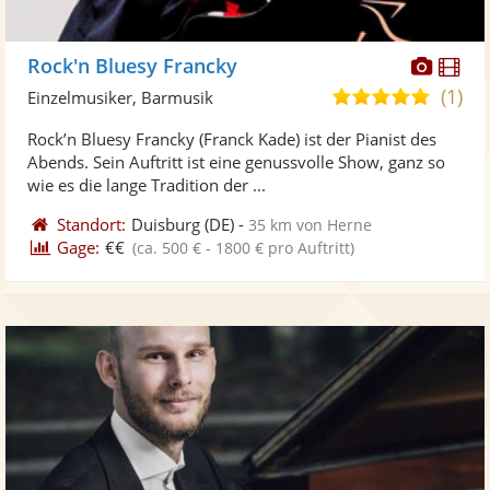
Diese
Di
Rock'n Bluesy Francky
Künst
Kü
(1)
5,0
Einzelmusiker, Barmusik
stellt
ste
von
Rock’n Bluesy Francky (Franck Kade) ist der Pianist des
Fotos
Vi
5
Abends. Sein Auftritt ist eine genussvolle Show, ganz so
bereit
ber
Sternen
wie es die lange Tradition der ...
Standort:
Duisburg
(DE)
-
35 km von Herne
Gage:
€€
(ca. 500 € - 1800 € pro Auftritt)