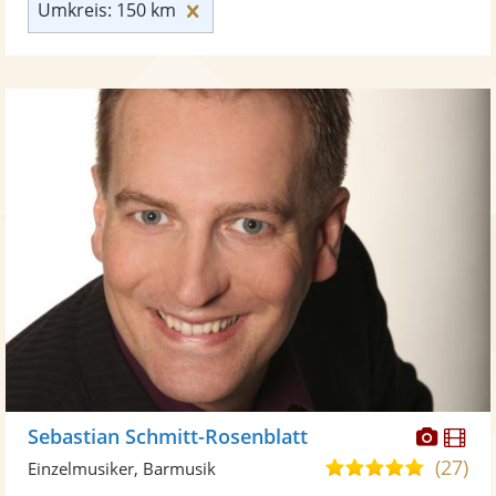
Umkreis: 150 km zurücksetzen
Umkreis: 150 km
Diese
Di
Sebastian Schmitt-Rosenblatt
Künst
Kü
(27)
5,0
Einzelmusiker, Barmusik
stellt
ste
von