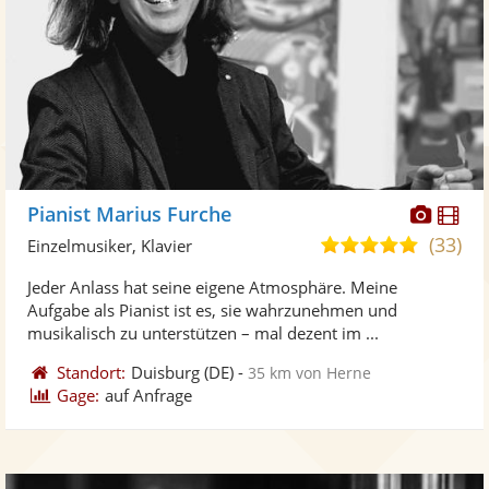
Diese
Di
Pianist Marius Furche
Künst
Kü
(33)
5,0
Einzelmusiker, Klavier
stellt
ste
von
Jeder Anlass hat seine eigene Atmosphäre. Meine
Fotos
Vi
5
Aufgabe als Pianist ist es, sie wahrzunehmen und
bereit
ber
Sternen
musikalisch zu unterstützen – mal dezent im ...
Standort:
Duisburg
(DE)
-
35 km von Herne
Gage:
auf Anfrage