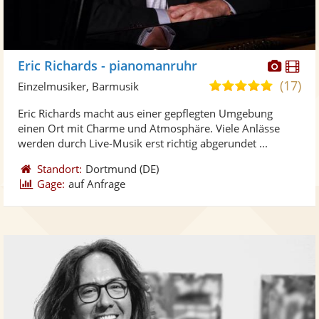
Diese
Di
Eric Richards - pianomanruhr
Künst
Kü
(17)
5,0
Einzelmusiker, Barmusik
stellt
ste
von
Eric Richards macht aus einer gepflegten Umgebung
Fotos
Vi
5
einen Ort mit Charme und Atmosphäre. Viele Anlässe
bereit
ber
Sternen
werden durch Live-Musik erst richtig abgerundet ...
Standort:
Dortmund
(DE)
Gage:
auf Anfrage