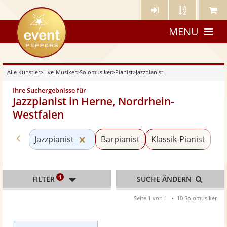
Künstler-
Künstler
Meine
eventpeppers
Login
A-
Künstle
MENU
Z
Alle Künstler
>
Live-Musiker
>
Solomusiker
>
Pianist
>
Jazzpianist
Ihre Suchergebnisse für
Jazzpianist in Herne, Nordrhein-
Westfalen
Zurück zu «Pianist»
Kategorie «Jazzpianist» zurücksetze
Jazzpianist
Barpianist
Klassik-Pianist
1
FILTER
SUCHE ÄNDERN
Seite 1 von 1
10 Solomusiker