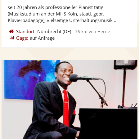
stellt
ste
von
seit 20 Jahren als professioneller Pianist tätig
Fotos
Vi
5
(Musikstudium an der MHS Köln, staatl. gepr.
bereit
ber
Sternen
Klavierpädagoge), vielseitige Unterhaltungsmusik ...
Standort:
Nümbrecht
(DE)
-
76 km von Herne
Gage:
auf Anfrage