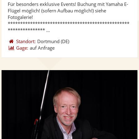
Für besonders exklusive Events! Buchung mit Yamaha E-
Fotos
Vi
5
Flügel möglich! (sofern Aufbau möglich!) siehe
bereit
ber
Sternen
Fotogalerie!
*************************************************
*************** ...
Standort:
Dortmund
(DE)
Gage:
auf Anfrage