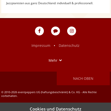
Jazzpianisten aus ganz Deutschland: individuell & professionell.
eventpeppers
Blog
eventpeppers
auf
auf
Facebook
Instagram
•
Impressum
Datenschutz
Show
Mehr
NACH OBEN
© 2010-2026 eventpeppers UG (haftungsbeschränkt) & Co. KG - Alle Rechte
vorbehalten.
Cookies und Datenschutz