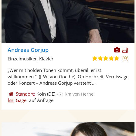
Diese
Di
Andreas Gorjup
Künst
Kü
(9)
4,9
Einzelmusiker, Klavier
stellt
ste
von
„Wer mit holden Tönen kommt, überall er ist
Fotos
Vi
5
willkommen.“. (J. W. von Goethe). Ob Hochzeit, Vernissage
bereit
ber
Sternen
oder Konzert – Andreas Gorjup versteht ...
Standort:
Köln
(DE)
-
71 km von Herne
Gage:
auf Anfrage