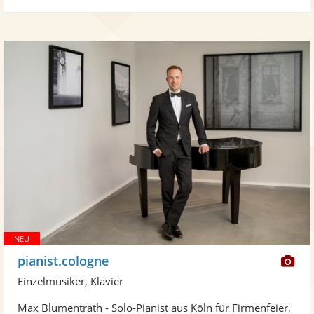
Di
pianist.cologne
Kü
Einzelmusiker, Klavier
ste
Max Blumentrath - Solo-Pianist aus Köln für Firmenfeier,
Fo