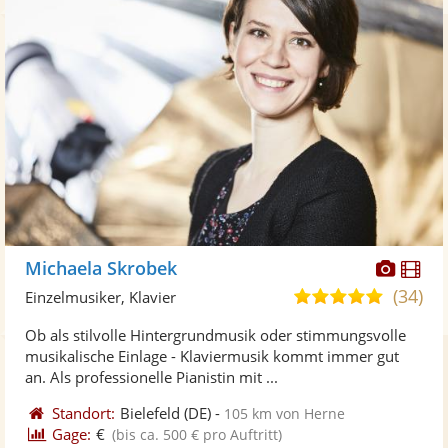
Diese
Di
Michaela Skrobek
Künst
Kü
(34)
4,9
Einzelmusiker, Klavier
stellt
ste
von
Ob als stilvolle Hintergrundmusik oder stimmungsvolle
Fotos
Vi
5
musikalische Einlage - Klaviermusik kommt immer gut
bereit
ber
Sternen
an. Als professionelle Pianistin mit ...
Standort:
Bielefeld
(DE)
-
105 km von Herne
Gage:
€
(bis ca. 500 € pro Auftritt)