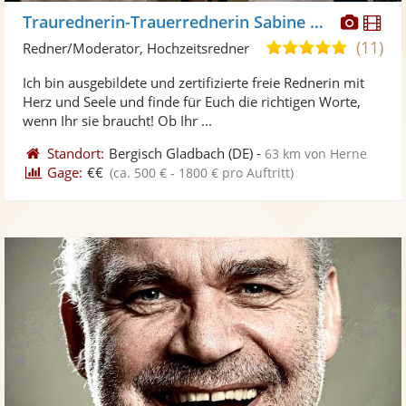
Diese
Di
Traurednerin-Trauerrednerin Sabine Heil
Künst
Kü
(11)
5,0
Redner/Moderator, Hochzeitsredner
stellt
ste
von
Ich bin ausgebildete und zertifizierte freie Rednerin mit
Fotos
Vi
5
Herz und Seele und finde für Euch die richtigen Worte,
bereit
ber
Sternen
wenn Ihr sie braucht! Ob Ihr ...
Standort:
Bergisch Gladbach
(DE)
-
63 km von Herne
Gage:
€€
(ca. 500 € - 1800 € pro Auftritt)