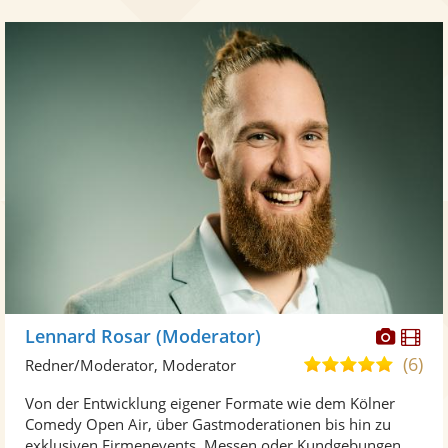
Diese
Di
Lennard Rosar (Moderator)
Künst
Kü
(6)
5,0
Redner/Moderator, Moderator
stellt
ste
von
Von der Entwicklung eigener Formate wie dem Kölner
Fotos
Vi
5
Comedy Open Air, über Gastmoderationen bis hin zu
bereit
ber
Sternen
exklusiven Firmenevents, Messen oder Kundgebungen, ...