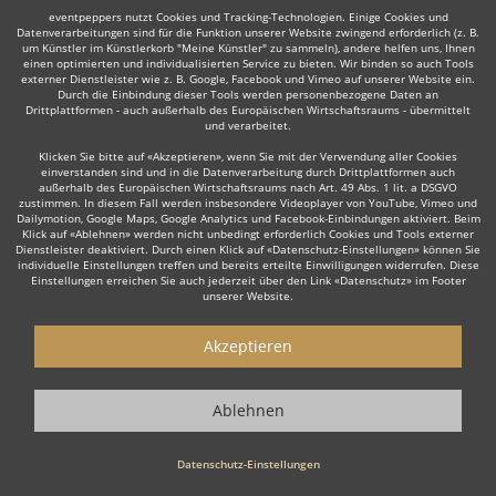
eventpeppers nutzt Cookies und Tracking-Technologien. Einige Cookies und
Datenverarbeitungen sind für die Funktion unserer Website zwingend erforderlich (z. B.
um Künstler im Künstlerkorb "Meine Künstler" zu sammeln), andere helfen uns, Ihnen
einen optimierten und individualisierten Service zu bieten. Wir binden so auch Tools
externer Dienstleister wie z. B. Google, Facebook und Vimeo auf unserer Website ein.
Auch interessant:
Durch die Einbindung dieser Tools werden personenbezogene Daten an
Drittplattformen - auch außerhalb des Europäischen Wirtschaftsraums - übermittelt
und verarbeitet.
Klicken Sie bitte auf «Akzeptieren», wenn Sie mit der Verwendung aller Cookies
einverstanden sind und in die Datenverarbeitung durch Drittplattformen auch
Trompeter
Trauerredner
Dudelsackspieler
Modera
außerhalb des Europäischen Wirtschaftsraums nach Art. 49 Abs. 1 lit. a DSGVO
zustimmen. In diesem Fall werden insbesondere Videoplayer von YouTube, Vimeo und
Dailymotion, Google Maps, Google Analytics und Facebook-Einbindungen aktiviert. Beim
Klick auf «Ablehnen» werden nicht unbedingt erforderlich Cookies und Tools externer
Dienstleister deaktiviert. Durch einen Klick auf «Datenschutz-Einstellungen» können Sie
individuelle Einstellungen treffen und bereits erteilte Einwilligungen widerrufen. Diese
Einstellungen erreichen Sie auch jederzeit über den Link «Datenschutz» im Footer
unserer Website.
Wie funktioniert's?
Akzeptieren
1. Kostenlos anfragen
Starten Sie mit dem Button 'Kostenlos anfragen' eine Anfrage an die für
Sie interessanten Moderatoren - also z. B. bestimmte Redner. Diesen
Ablehnen
Button finden Sie auf den jeweiligen Künstler-Profil-Seiten der Redner.
Datenschutz-Einstellungen
2. Angebote erhalten & Details besprechen