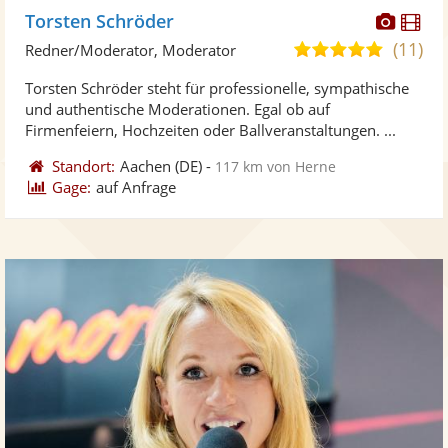
Diese
Di
Torsten Schröder
Künst
Kü
(11)
4,9
Redner/Moderator, Moderator
stellt
ste
von
Torsten Schröder steht für professionelle, sympathische
Fotos
Vi
5
und authentische Moderationen. Egal ob auf
bereit
ber
Sternen
Firmenfeiern, Hochzeiten oder Ballveranstaltungen. ...
Standort:
Aachen
(DE)
-
117 km von Herne
Gage:
auf Anfrage