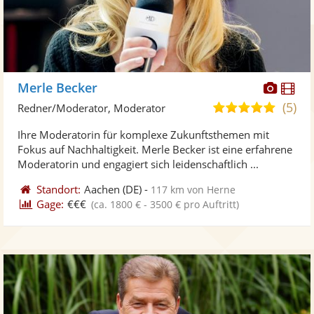
Diese
Di
Merle Becker
Künst
Kü
(5)
5,0
Redner/Moderator, Moderator
stellt
ste
von
Ihre Moderatorin für komplexe Zukunftsthemen mit
Fotos
Vi
5
Fokus auf Nachhaltigkeit. Merle Becker ist eine erfahrene
bereit
ber
Sternen
Moderatorin und engagiert sich leidenschaftlich ...
Standort:
Aachen
(DE)
-
117 km von Herne
Gage:
€€€
(ca. 1800 € - 3500 € pro Auftritt)