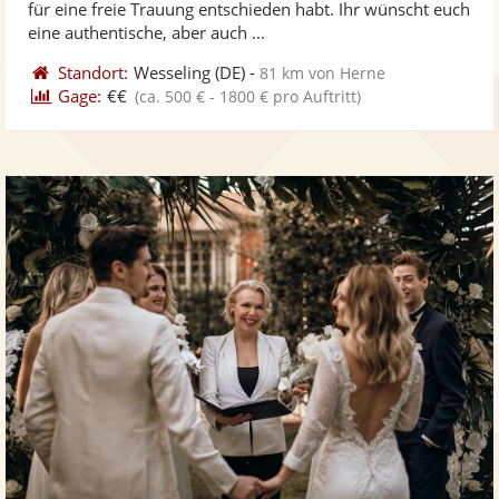
für eine freie Trauung entschieden habt. Ihr wünscht euch
bereit
ber
Sternen
eine authentische, aber auch ...
Standort:
Wesseling
(DE)
-
81 km von Herne
Gage:
€€
(ca. 500 € - 1800 € pro Auftritt)