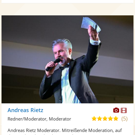
Diese
Di
Andreas Rietz
Künst
Kü
(5)
5,0
Redner/Moderator, Moderator
stellt
ste
von
Andreas Rietz Moderator. Mitreißende Moderation, auf
Fotos
Vi
5