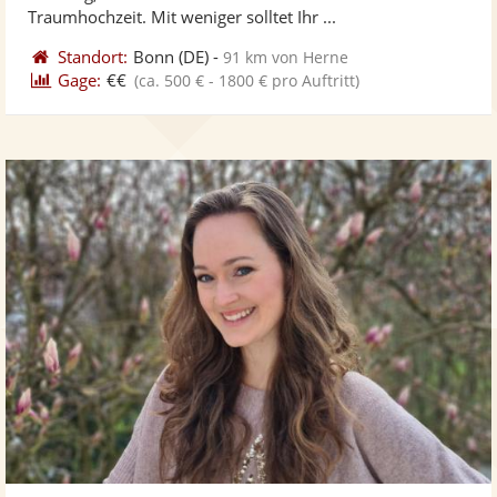
bereit
ber
Traumhochzeit. Mit weniger solltet Ihr ...
Standort:
Bonn
(DE)
-
91 km von Herne
Gage:
€€
(ca. 500 € - 1800 € pro Auftritt)