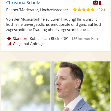
Diese
Di
Christina Schulz
Künst
Kü
(18)
5,0
Redner/Moderator, Hochzeitsredner
stellt
ste
von
Von der Musicalbühne zu Eurer Trauung! Ihr wünscht
Fotos
Vi
5
Euch eine unvergessliche, emotionale und ganz auf Euch
bereit
ber
Sternen
zugeschnittene Trauung ohne vorgeschriebene ...
Standort:
Koblenz am Rhein
(DE)
-
136 km von Herne
Gage:
auf Anfrage