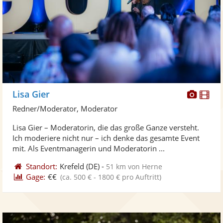
Diese
Di
Lisa Gier
Künst
Kü
Redner/Moderator, Moderator
stellt
ste
Lisa Gier – Moderatorin, die das große Ganze versteht.
Fotos
Vi
Ich moderiere nicht nur – ich denke das gesamte Event
bereit
ber
mit. Als Eventmanagerin und Moderatorin ...
Standort:
Krefeld
(DE)
-
51 km von Herne
Gage:
€€
(ca. 500 € - 1800 € pro Auftritt)