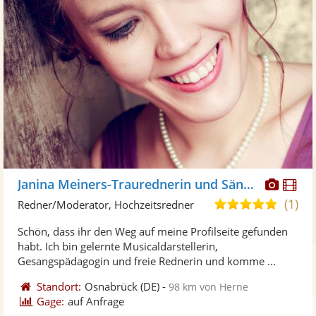
Diese
Di
Janina Meiners-Traurednerin und Sängerin
Künst
Kü
(1)
5,0
Redner/Moderator, Hochzeitsredner
stellt
ste
von
Schön, dass ihr den Weg auf meine Profilseite gefunden
Fotos
Vi
5
habt. Ich bin gelernte Musicaldarstellerin,
bereit
ber
Sternen
Gesangspädagogin und freie Rednerin und komme ...
Standort:
Osnabrück
(DE)
-
98 km von Herne
Gage:
auf Anfrage