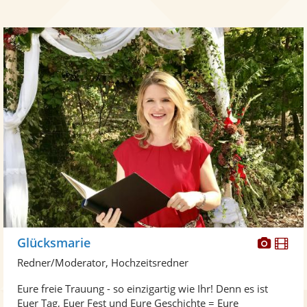
Diese
Di
Glücksmarie
Künst
Kü
Redner/Moderator, Hochzeitsredner
stellt
ste
Eure freie Trauung - so einzigartig wie Ihr! Denn es ist
Fotos
Vi
Euer Tag, Euer Fest und Eure Geschichte = Eure