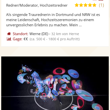
Künst
Kü
(1)
5,0
Redner/Moderator, Hochzeitsredner
stellt
ste
von
Als singende Traurednerin in Dortmund und NRW ist es
Fotos
Vi
5
meine Leidenschaft, Hochzeitszeremonien zu einem
bereit
ber
Sternen
unvergesslichen Erlebnis zu machen. Mein ...
Standort:
Werne
(DE)
-
32 km von Herne
Gage:
€€
(ca. 500 € - 1800 € pro Auftritt)