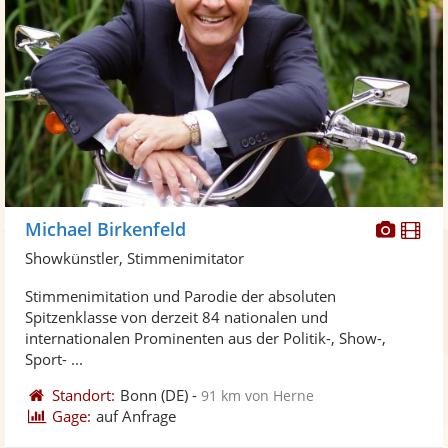
Diese
Di
Michael Birkenfeld
Künst
Kü
Showkünstler, Stimmenimitator
stellt
ste
Stimmenimitation und Parodie der absoluten
Fotos
Vi
Spitzenklasse von derzeit 84 nationalen und
bereit
ber
internationalen Prominenten aus der Politik-, Show-,
Sport- ...
Standort:
Bonn
(DE)
-
91 km von Herne
Gage:
auf Anfrage