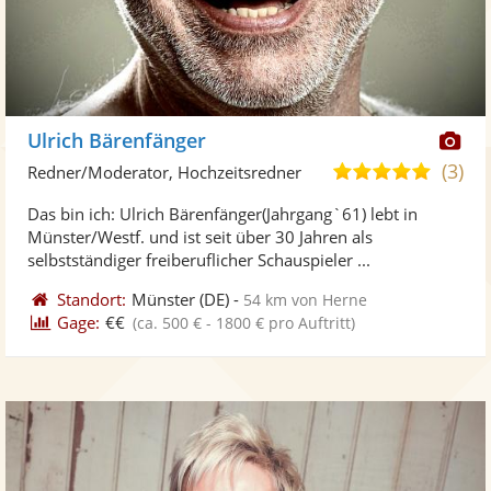
Di
Ulrich Bärenfänger
Kü
(3)
4,8
Redner/Moderator, Hochzeitsredner
ste
von
Das bin ich: Ulrich Bärenfänger(Jahrgang`61) lebt in
Fo
5
Münster/Westf. und ist seit über 30 Jahren als
ber
Sternen
selbstständiger freiberuflicher Schauspieler ...
Standort:
Münster
(DE)
-
54 km von Herne
Gage:
€€
(ca. 500 € - 1800 € pro Auftritt)