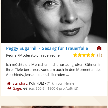
Di
Peggy Sugarhill - Gesang für Trauerfälle
Kü
(1)
5,0
Redner/Moderator, Trauerredner
ste
von
Ich möchte die Menschen nicht nur auf großen Bühnen in
Fo
5
ihrer Tiefe berühren, sondern auch in den Momenten des
ber
Sternen
Abschieds. Jenseits der schillernden ...
Standort:
Köln
(DE)
-
71 km von Herne
Gage:
€€
(ca. 500 € - 1800 € pro Auftritt)