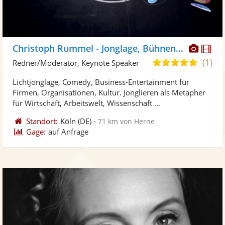
Diese
Di
Christoph Rummel - Jonglage, Bühnenkunst
Künst
Kü
(1)
5,0
Redner/Moderator, Keynote Speaker
stellt
ste
von
Lichtjonglage, Comedy, Business-Entertainment für
Fotos
Vi
5
Firmen, Organisationen, Kultur. Jonglieren als Metapher
bereit
ber
Sternen
für Wirtschaft, Arbeitswelt, Wissenschaft ...
Standort:
Köln
(DE)
-
71 km von Herne
Gage:
auf Anfrage