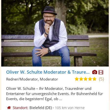
Diese
Di
Oliver W. Schulte Moderator & Trauredner
Künst
Kü
(5)
5,0
Redner/Moderator, Moderator
stellt
ste
von
Oliver W. Schulte – Ihr Moderator, Trauredner und
Fotos
Vi
5
Entertainer für unvergessliche Events. Ihr Bühnenheld für
bereit
ber
Sternen
Events, die begeistern! Egal, ob ...
Standort:
Bielefeld
(DE)
-
105 km von Herne