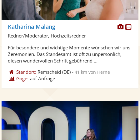
Diese
Di
Katharina Malang
Künst
Kü
Redner/Moderator, Hochzeitsredner
stellt
ste
Für besondere und wichtige Momente wünschen wir uns
Fotos
Vi
Zeremonien. Das Standesamt ist oft zu unpersönlich,
bereit
ber
diesen wundervollen Schritt gebührend ...
Standort:
Remscheid
(DE)
-
41 km von Herne
Gage:
auf Anfrage