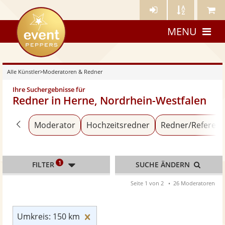
Künstler-
Künstler
Meine
eventpeppers
Login
A-
Künstle
MENU
Z
Alle Künstler
>
Moderatoren & Redner
Ihre Suchergebnisse für
Redner in Herne, Nordrhein-Westfalen
Zurück zu «Alle Künstler»
Moderator
Hochzeitsredner
Redner/Referent
1
FILTER
SUCHE ÄNDERN
Seite 1 von 2
26 Moderatoren
Umkreis: 150 km zurücksetzen
Umkreis: 150 km