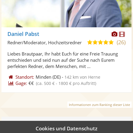
Diese
Di
Daniel Pabst
Künst
Kü
(26)
5,0
Redner/Moderator, Hochzeitsredner
stellt
ste
von
Liebes Brautpaar, Ihr habt Euch für eine Freie Trauung
Fotos
Vi
5
entschieden und seid nun auf der Suche nach Eurem
bereit
ber
Sternen
perfekten Redner, dem Menschen, mit ...
Standort:
Minden
(DE)
-
142 km von Herne
Gage:
€€
(ca. 500 € - 1800 € pro Auftritt)
Informationen zum Ranking dieser Liste
Weiter
Cookies und Datenschutz