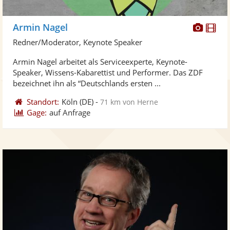
Diese
Di
Armin Nagel
Künst
Kü
Redner/Moderator, Keynote Speaker
stellt
ste
Armin Nagel arbeitet als Serviceexperte, Keynote-
Fotos
Vi
Speaker, Wissens-Kabarettist und Performer. Das ZDF
bereit
ber
bezeichnet ihn als “Deutschlands ersten ...
Standort:
Köln
(DE)
-
71 km von Herne
Gage:
auf Anfrage