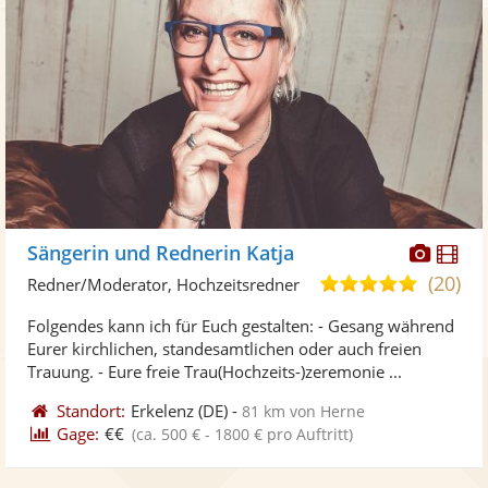
Diese
Di
Sängerin und Rednerin Katja
Künst
Kü
(20)
5,0
Redner/Moderator, Hochzeitsredner
stellt
ste
von
Folgendes kann ich für Euch gestalten: - Gesang während
Fotos
Vi
5
Eurer kirchlichen, standesamtlichen oder auch freien
bereit
ber
Sternen
Trauung. - Eure freie Trau(Hochzeits-)zeremonie ...
Standort:
Erkelenz
(DE)
-
81 km von Herne
Gage:
€€
(ca. 500 € - 1800 € pro Auftritt)