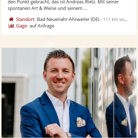
den Punkt gebracht, das ist Andreas Rietz. Mit seiner
bereit
ber
Sternen
spontanen Art & Weise und seinem ...
Standort:
Bad Neuenahr-Ahrweiler
(DE)
-
111 km von Herne
Gage:
auf Anfrage