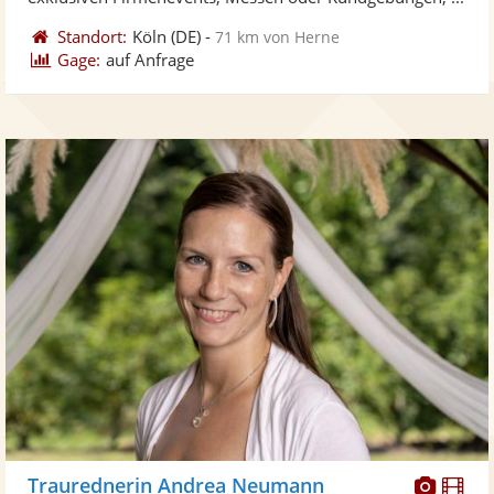
Standort:
Köln
(DE)
-
71 km von Herne
Gage:
auf Anfrage
Diese
Di
Traurednerin Andrea Neumann