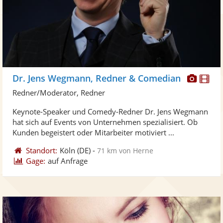
Diese
Di
Dr. Jens Wegmann, Redner & Comedian
Künst
Kü
Redner/Moderator, Redner
stellt
ste
Keynote-Speaker und Comedy-Redner Dr. Jens Wegmann
Fotos
Vi
hat sich auf Events von Unternehmen spezialisiert. Ob
bereit
ber
Kunden begeistert oder Mitarbeiter motiviert ...
Standort:
Köln
(DE)
-
71 km von Herne
Gage:
auf Anfrage