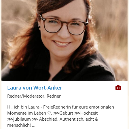
Di
Laura von Wort-Anker
Kü
Redner/Moderator, Redner
ste
Hi, ich bin Laura - FreieRednerin für eure emotionalen
Fo
Momente im Leben ♡. ⋙Geburt ⋙Hochzeit
ber
⋙Jubiläum ⋙ Abschied. Authentisch, echt &
menschlich! ...