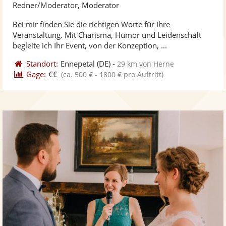
Kü
Redner/Moderator, Moderator
ste
Bei mir finden Sie die richtigen Worte für Ihre
Fo
Veranstaltung. Mit Charisma, Humor und Leidenschaft
ber
begleite ich Ihr Event, von der Konzeption, ...
Standort:
Ennepetal
(DE)
-
29 km von Herne
Gage:
€€
(ca. 500 € - 1800 € pro Auftritt)