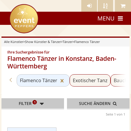
Künstler-
Künstler
Meine
eventpeppers
Login
A-
Künstle
MENU
Z
Alle Künstler
>
Show Künstler & Tänzer
>
Tänzer
>
Flamenco Tänzer
Ihre Suchergebnisse für
Flamenco Tänzer in Konstanz, Baden-
Württemberg
Zurück zu «Tänzer»
Kategorie «Flamenco Tänzer»
Flamenco Tänzer
Exotischer Tanz
Baucht
1
FILTER
SUCHE ÄNDERN
Seite 1 von 1