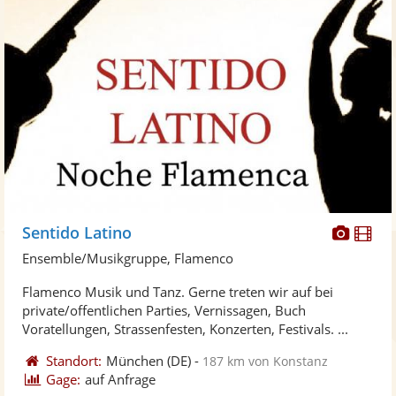
Diese
Di
Sentido Latino
Künst
Kü
Ensemble/Musikgruppe, Flamenco
stellt
ste
Flamenco Musik und Tanz. Gerne treten wir auf bei
Fotos
Vi
private/offentlichen Parties, Vernissagen, Buch
bereit
ber
Voratellungen, Strassenfesten, Konzerten, Festivals. ...
Standort:
München
(DE)
-
187 km von Konstanz
Gage:
auf Anfrage