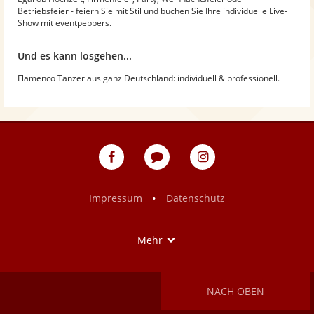
Betriebsfeier - feiern Sie mit Stil und buchen Sie Ihre individuelle Live-
Show mit eventpeppers.
Und es kann losgehen...
Flamenco Tänzer aus ganz Deutschland: individuell & professionell.
eventpeppers
Blog
eventpeppers
auf
auf
Facebook
Instagram
•
Impressum
Datenschutz
Show
Mehr
NACH OBEN