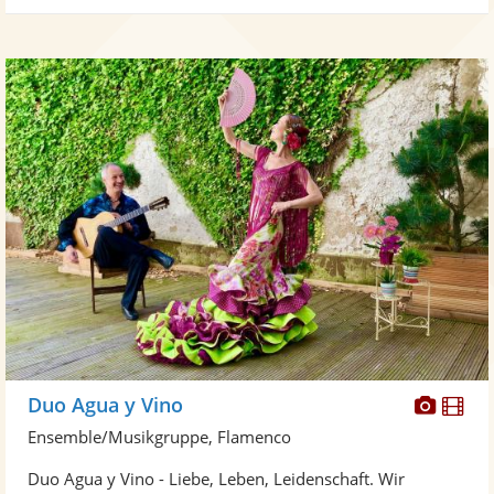
Diese
Di
Duo Agua y Vino
Künst
Kü
Ensemble/Musikgruppe, Flamenco
stellt
ste
Duo Agua y Vino - Liebe, Leben, Leidenschaft. Wir
Fotos
Vi