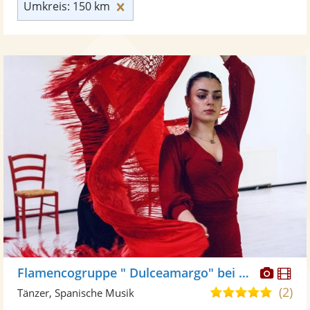
Umkreis: 150 km zurücksetzen
Umkreis: 150 km
Diese
Di
Flamencogruppe " Dulceamargo" bei Flamencita Tanzstudio
Künst
Kü
(2)
4,8
Tänzer, Spanische Musik
stellt
ste
von