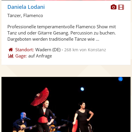
Diese
Di
Daniela Lodani
Künst
Kü
Tänzer, Flamenco
stellt
ste
Professionelle temperamentvolle Flamenco Show mit
Fotos
Vi
Tanz und oder Gitarre Gesang. Percussion zu buchen.
bereit
ber
Dargeboten werden traditionelle Tänze wie ...
Standort:
Wadern
(DE)
-
268 km von Konstanz
Gage:
auf Anfrage