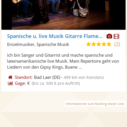
Diese
Di
Spanische u. live Musik Gitarre Flamenco
Künst
Kü
(2)
4,8
Einzelmusiker, Spanische Musik
stellt
ste
von
Ich bin Sänger und Gitarrist und mache spanische und
Fotos
Vi
5
lateinamerikanische live Musik. Mein Repertoire geht von
bereit
ber
Sternen
Liedern von den Gipsy Kings, Buene ...
Standort:
Bad Laer
(DE)
-
499 km von Konstanz
Gage:
€
(bis ca. 500 € pro Auftritt)
Informationen zum Ranking dieser Liste