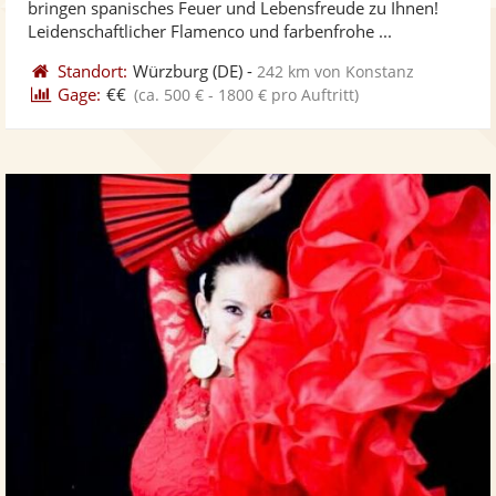
bringen spanisches Feuer und Lebensfreude zu Ihnen!
bereit
ber
Leidenschaftlicher Flamenco und farbenfrohe ...
Standort:
Würzburg
(DE)
-
242 km von Konstanz
Gage:
€€
(ca. 500 € - 1800 € pro Auftritt)