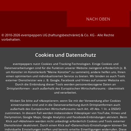
NACH OBEN
© 2010-2026 eventpeppers UG (haftungsbeschränkt) & Co. KG - Alle Rechte
vorbehalten.
Cookies und Datenschutz
eventpeppers nutzt Cookies und Tracking-Technologien. Einige Cookies und
Datenverarbeitungen sind für die Funktion unserer Website zwingend erforderlich (z. B.
um Künstler im Künstlerkorb "Meine Künstler" zu sammeln), andere helfen uns, Ihnen
einen optimierten und individualisierten Service zu bieten. Wir binden so auch Tools
externer Dienstleister wie z. B. Google, Facebook und Vimeo auf unserer Website ein.
Durch die Einbindung dieser Tools werden personenbezogene Daten an
Drittplattformen - auch außerhalb des Europäischen Wirtschaftsraums - übermittelt
und verarbeitet.
Klicken Sie bitte auf «Akzeptieren», wenn Sie mit der Verwendung aller Cookies
einverstanden sind und in die Datenverarbeitung durch Drittplattformen auch
außerhalb des Europäischen Wirtschaftsraums nach Art. 49 Abs. 1 lit. a DSGVO
zustimmen. In diesem Fall werden insbesondere Videoplayer von YouTube, Vimeo und
Dailymotion, Google Maps, Google Analytics und Facebook-Einbindungen aktiviert. Beim
Klick auf «Ablehnen» werden nicht unbedingt erforderlich Cookies und Tools externer
Dienstleister deaktiviert. Durch einen Klick auf «Datenschutz-Einstellungen» können Sie
individuelle Einstellungen treffen und bereits erteilte Einwilligungen widerrufen. Diese