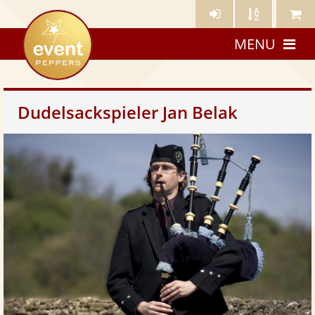
Künstler-
Künstler
Meine
eventpeppers
Login
A-
Künstle
MENU
Z
Dudelsackspieler Jan Belak