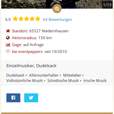
1/13
4,9
4,9
64 Bewertungen
von
5
Standort:
65527 Niedernhausen
Sternen
Aktionsradius:
150 km
Gage:
auf Anfrage
bei eventpeppers:
seit 10/2010
Einzelmusiker, Dudelsack
Dudelsack
Alleinunterhalter
Mittelalter
Volkstümliche Musik
Schottische Musik
Irische Musik
Bei
Twittern
Facebook