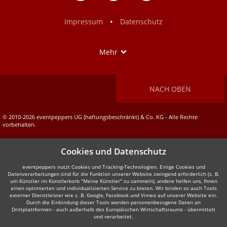
Facebook
Instagram
•
Impressum
Datenschutz
Show
Mehr
NACH OBEN
© 2010-2026 eventpeppers UG (haftungsbeschränkt) & Co. KG - Alle Rechte
vorbehalten.
Cookies und Datenschutz
eventpeppers nutzt Cookies und Tracking-Technologien. Einige Cookies und
Datenverarbeitungen sind für die Funktion unserer Website zwingend erforderlich (z. B.
um Künstler im Künstlerkorb "Meine Künstler" zu sammeln), andere helfen uns, Ihnen
einen optimierten und individualisierten Service zu bieten. Wir binden so auch Tools
externer Dienstleister wie z. B. Google, Facebook und Vimeo auf unserer Website ein.
Durch die Einbindung dieser Tools werden personenbezogene Daten an
Drittplattformen - auch außerhalb des Europäischen Wirtschaftsraums - übermittelt
und verarbeitet.