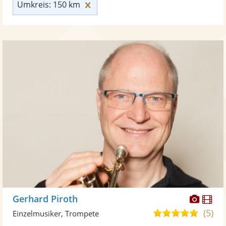
Umkreis: 150 km zurücksetzen
Umkreis: 150 km
Diese
Di
Gerhard Piroth
Künst
Kü
(5)
5,0
Einzelmusiker, Trompete
stellt
ste
von