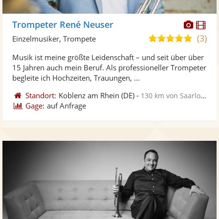
Diese
Di
Trompeter René Neuser
Künst
Kü
(3)
5,0
Einzelmusiker, Trompete
stellt
ste
von
Musik ist meine größte Leidenschaft – und seit über über
Fotos
Vi
5
15 Jahren auch mein Beruf. Als professioneller Trompeter
bereit
ber
Sternen
begleite ich Hochzeiten, Trauungen, ...
Standort:
Koblenz am Rhein
(DE)
-
130 km von Saarlouis
Gage:
auf Anfrage