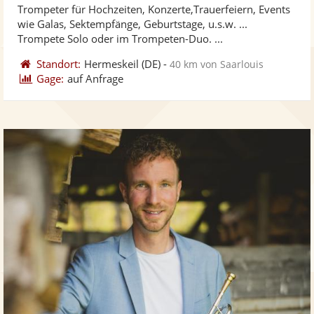
Trompeter für Hochzeiten, Konzerte,Trauerfeiern, Events
Fotos
Vi
5
wie Galas, Sektempfänge, Geburtstage, u.s.w. ...
bereit
ber
Sternen
Trompete Solo oder im Trompeten-Duo. ...
Standort:
Hermeskeil
(DE)
-
40 km von Saarlouis
Gage:
auf Anfrage