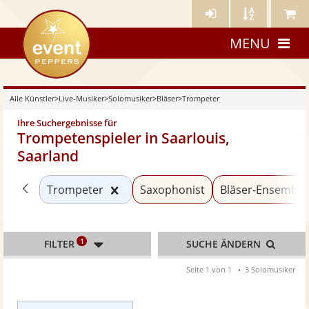
Künstler-
Künstler
Meine
eventpeppers
Login
A-
Künstle
MENU
Z
Alle Künstler
>
Live-Musiker
>
Solomusiker
>
Bläser
>
Trompeter
Ihre Suchergebnisse für
Trompetenspieler in Saarlouis,
Saarland
Zurück zu «Bläser»
Kategorie «Trompeter» zurücksetz
Trompeter
Saxophonist
Bläser-Ensemble
1
FILTER
SUCHE ÄNDERN
Seite 1 von 1
3 Solomusiker