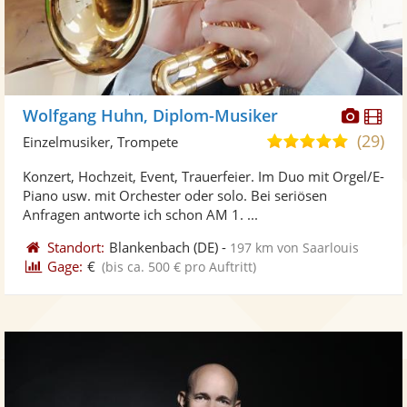
Diese
Di
Wolfgang Huhn, Diplom-Musiker
Künst
Kü
(29)
5,0
Einzelmusiker, Trompete
stellt
ste
von
Konzert, Hochzeit, Event, Trauerfeier. Im Duo mit Orgel/E-
Fotos
Vi
5
Piano usw. mit Orchester oder solo. Bei seriösen
bereit
ber
Sternen
Anfragen antworte ich schon AM 1. ...
Standort:
Blankenbach
(DE)
-
197 km von Saarlouis
Gage:
€
(bis ca. 500 € pro Auftritt)