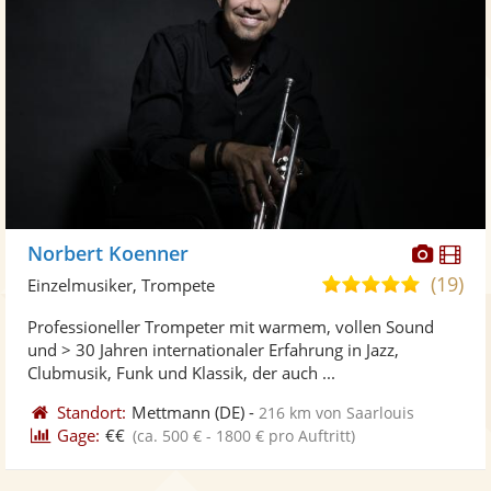
Diese
Di
Norbert Koenner
Künst
Kü
(19)
5,0
Einzelmusiker, Trompete
stellt
ste
von
Professioneller Trompeter mit warmem, vollen Sound
Fotos
Vi
5
und > 30 Jahren internationaler Erfahrung in Jazz,
bereit
ber
Sternen
Clubmusik, Funk und Klassik, der auch ...
Standort:
Mettmann
(DE)
-
216 km von Saarlouis
Gage:
€€
(ca. 500 € - 1800 € pro Auftritt)