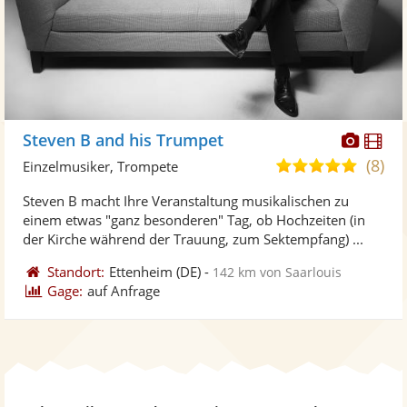
Diese
Di
Steven B and his Trumpet
Künst
Kü
(8)
5,0
Einzelmusiker, Trompete
stellt
ste
von
Steven B macht Ihre Veranstaltung musikalischen zu
Fotos
Vi
5
einem etwas "ganz besonderen" Tag, ob Hochzeiten (in
bereit
ber
Sternen
der Kirche während der Trauung, zum Sektempfang) ...
Standort:
Ettenheim
(DE)
-
142 km von Saarlouis
Gage:
auf Anfrage