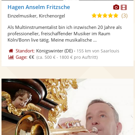
Diese
Di
Hagen Anselm Fritzsche
Künst
Kü
(3)
5,0
Einzelmusiker, Kirchenorgel
stellt
ste
von
Als Multiinstrumentalist bin ich inzwischen 20 Jahre als
Fotos
Vi
5
professioneller, freischaffender Musiker im Raum
bereit
ber
Sternen
Köln/Bonn live tätig. Meine musikalische ...
Standort:
Königswinter
(DE)
-
155 km von Saarlouis
Gage:
€€
(ca. 500 € - 1800 € pro Auftritt)