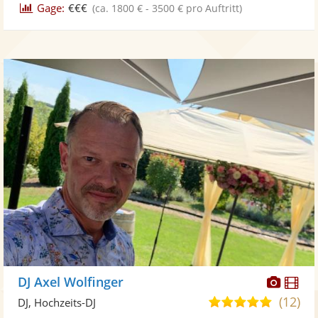
Gage:
€€€
(ca. 1800 € - 3500 € pro Auftritt)
Diese
Di
DJ Axel Wolfinger
Künst
Kü
(12)
5,0
DJ, Hochzeits-DJ
stellt
ste