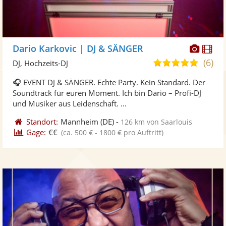
Diese
Di
Dario Karkovic | DJ & SÄNGER
Künst
Kü
(6)
5,0
DJ, Hochzeits-DJ
stellt
ste
von
🎧 EVENT DJ & SÄNGER. Echte Party. Kein Standard. Der
Fotos
Vi
5
Soundtrack für euren Moment. Ich bin Dario – Profi-DJ
bereit
ber
Sternen
und Musiker aus Leidenschaft. ...
Standort:
Mannheim
(DE)
-
126 km von Saarlouis
Gage:
€€
(ca. 500 € - 1800 € pro Auftritt)