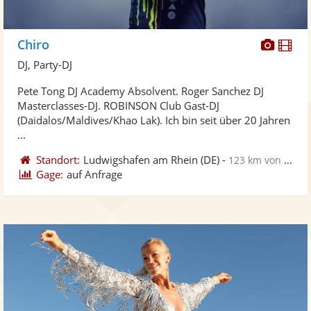
Diese
Di
Chiro
Künst
Kü
DJ, Party-DJ
stellt
ste
Pete Tong DJ Academy Absolvent. Roger Sanchez DJ
Fotos
Vi
Masterclasses-DJ. ROBINSON Club Gast-DJ
bereit
ber
(Daidalos/Maldives/Khao Lak). Ich bin seit über 20 Jahren
...
Standort:
Ludwigshafen am Rhein
(DE)
-
123 km von Saarlouis
Gage:
auf Anfrage