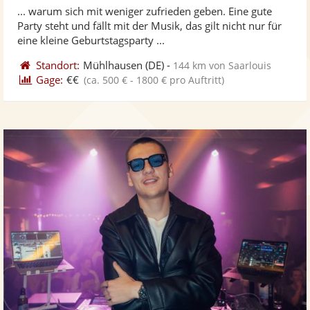
von
... warum sich mit weniger zufrieden geben. Eine gute
Fotos
Vi
5
Party steht und fällt mit der Musik, das gilt nicht nur für
bereit
ber
Sternen
eine kleine Geburtstagsparty ...
Standort:
Mühlhausen
(DE)
-
144 km von Saarlouis
Gage:
€€
(ca. 500 € - 1800 € pro Auftritt)