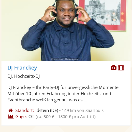
Diese
Di
DJ Franckey
Künst
Kü
DJ, Hochzeits-DJ
stellt
ste
DJ Franckey – Ihr Party-DJ für unvergessliche Momente!
Fotos
Vi
Mit über 10 Jahren Erfahrung in der Hochzeits- und
bereit
ber
Eventbranche weiß ich genau, was es ...
Standort:
Idstein
(DE)
-
149 km von Saarlouis
Gage:
€€
(ca. 500 € - 1800 € pro Auftritt)