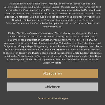
Bewertungen und Erfahrungen anderer Nutzer inklusive. Wenn Sie
eventpeppers nutzt Cookies und Tracking-Technologien. Einige Cookies und
Discjockeys - also insbesondere einen DJ - für Ihre Veranstaltung über
Datenverarbeitungen sind für die Funktion unserer Website zwingend erforderlich (z. B.
eventpeppers anfragen, haben Sie die Möglichkeit nach Ihrer
um Künstler im Künstlerkorb "Meine Künstler" zu sammeln), andere helfen uns, Ihnen
Veranstaltung selbst eine Bewertung abzugeben und helfen damit
einen optimierten und individualisierten Service zu bieten. Wir binden so auch Tools
externer Dienstleister wie z. B. Google, Facebook und Vimeo auf unserer Website ein.
anderen Nutzern gute Discjockeys zu finden.
Durch die Einbindung dieser Tools werden personenbezogene Daten an
Drittplattformen - auch außerhalb des Europäischen Wirtschaftsraums - übermittelt
und verarbeitet.
DJs für jeden Anlaß
Klicken Sie bitte auf «Akzeptieren», wenn Sie mit der Verwendung aller Cookies
Egal ob Hochzeit, Firmenfeier, Party, Weihnachtsfeier oder
einverstanden sind und in die Datenverarbeitung durch Drittplattformen auch
Betriebsfeier - feiern Sie mit Stil und buchen Sie Ihre individuelle Live-
außerhalb des Europäischen Wirtschaftsraums nach Art. 49 Abs. 1 lit. a DSGVO
zustimmen. In diesem Fall werden insbesondere Videoplayer von YouTube, Vimeo und
Show mit eventpeppers.
Dailymotion, Google Maps, Google Analytics und Facebook-Einbindungen aktiviert. Beim
Klick auf «Ablehnen» werden nicht unbedingt erforderlich Cookies und Tools externer
Dienstleister deaktiviert. Durch einen Klick auf «Datenschutz-Einstellungen» können Sie
Und es kann losgehen...
individuelle Einstellungen treffen und bereits erteilte Einwilligungen widerrufen. Diese
Einstellungen erreichen Sie auch jederzeit über den Link «Datenschutz» im Footer
DJs aus ganz Deutschland: individuell & professionell.
unserer Website.
Akzeptieren
Ablehnen
eventpeppers
Blog
eventpeppers
auf
auf
Facebook
Instagram
Datenschutz-Einstellungen
•
Impressum
Datenschutz