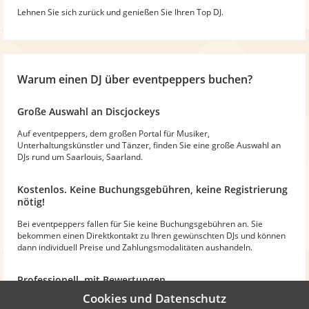
Lehnen Sie sich zurück und genießen Sie Ihren Top DJ.
Warum
einen DJ
über eventpeppers buchen?
Große Auswahl an Discjockeys
Auf eventpeppers, dem großen Portal für Musiker,
Unterhaltungskünstler und Tänzer, finden Sie eine große Auswahl an
DJs rund um Saarlouis, Saarland.
Kostenlos. Keine Buchungsgebühren, keine Registrierung
nötig!
Bei eventpeppers fallen für Sie keine Buchungsgebühren an. Sie
bekommen einen Direktkontakt zu Ihren gewünschten DJs und können
dann individuell Preise und Zahlungsmodalitäten aushandeln.
Professionell, mit Bewertungen
Cookies und Datenschutz
Die Discjockeys werden auf der Plattform professionell präsentiert -