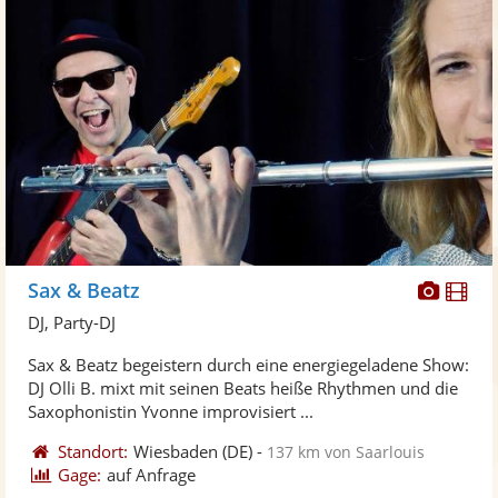
Diese
Di
Sax & Beatz
Künst
Kü
DJ, Party-DJ
stellt
ste
Sax & Beatz begeistern durch eine energiegeladene Show:
Fotos
Vi
DJ Olli B. mixt mit seinen Beats heiße Rhythmen und die
bereit
ber
Saxophonistin Yvonne improvisiert ...
Standort:
Wiesbaden
(DE)
-
137 km von Saarlouis
Gage:
auf Anfrage