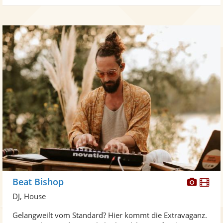
Diese
Di
Beat Bishop
Künst
Kü
DJ, House
stellt
ste
Gelangweilt vom Standard? Hier kommt die Extravaganz.
Fotos
Vi