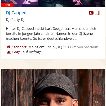
Diese
Di
DJ Capped
Künst
Kü
DJ, Party-DJ
stellt
ste
Hinter DJ Capped steckt Lars Seeger aus Mainz, der sich
Fotos
Vi
bereits in jungen Jahren einen Namen in der DJ-Szene
bereit
ber
machen konnte. So ist er deutschlandweit ...
Standort:
Mainz am Rhein
(DE)
-
133 km von Saarlouis
Gage:
auf Anfrage