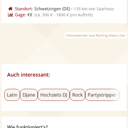
Standort:
Schwetzingen
(DE)
-
133 km von Saarlouis
Gage:
€€
(ca. 500 € - 1800 € pro Auftritt)
Informationen zum Ranking dieser Liste
Auch interessant:
Latin
DJane
Hochzeits DJ
Rock
Partystripper
Ta
Wie funktioniert's?