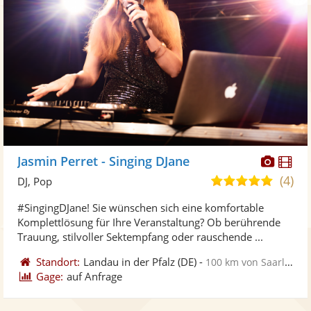
Diese
Di
Jasmin Perret - Singing DJane
Künst
Kü
(4)
5,0
DJ, Pop
stellt
ste
von
#SingingDJane! Sie wünschen sich eine komfortable
Fotos
Vi
5
Komplettlösung für Ihre Veranstaltung? Ob berührende
bereit
ber
Sternen
Trauung, stilvoller Sektempfang oder rauschende ...
Standort:
Landau in der Pfalz
(DE)
-
100 km von Saarlouis
Gage:
auf Anfrage