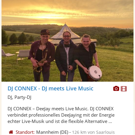
Diese
Di
DJ CONNEX - DJ meets Live Music
Künst
Kü
DJ, Party-DJ
stellt
ste
DJ CONNEX – DeeJay meets Live Music. DJ CONNEX
Fotos
Vi
verbindet professionelles DeeJaying mit der Energie
bereit
ber
echter Live-Musik und ist die flexible Alternative ...
Standort:
Mannheim
(DE)
-
126 km von Saarlouis