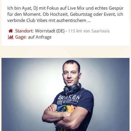
stellt
ste
Ich bin Ayat, DJ mit Fokus auf Live Mix und echtes Gespür
Fotos
Vi
für den Moment. Ob Hochzeit, Geburtstag oder Event, ich
bereit
ber
verbinde Club Vibes mit authentischem ...
Standort:
Wörrstadt
(DE)
-
115 km von Saarlouis
Gage:
auf Anfrage