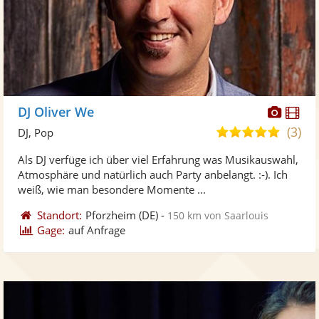
Diese
Di
DJ Oliver We
Künst
Kü
(3)
5,0
DJ, Pop
stellt
ste
von
Als DJ verfüge ich über viel Erfahrung was Musikauswahl,
Fotos
Vi
5
Atmosphäre und natürlich auch Party anbelangt. :-). Ich
bereit
ber
Sternen
weiß, wie man besondere Momente ...
Standort:
Pforzheim
(DE)
-
150 km von Saarlouis
Gage:
auf Anfrage