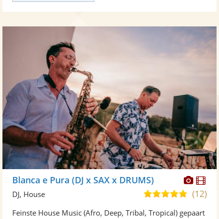
Diese
Di
Blanca e Pura (DJ x SAX x DRUMS)
Künst
Kü
(12)
4,9
DJ, House
stellt
ste
von
Feinste House Music (Afro, Deep, Tribal, Tropical) gepaart
Fotos
Vi
5