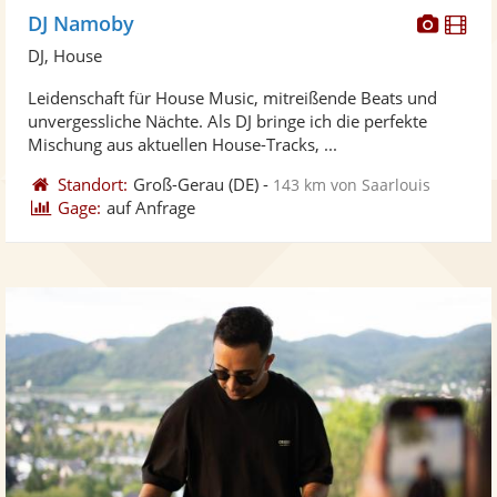
Diese
Di
DJ Namoby
Künst
Kü
DJ, House
stellt
ste
Leidenschaft für House Music, mitreißende Beats und
Fotos
Vi
unvergessliche Nächte. Als DJ bringe ich die perfekte
bereit
ber
Mischung aus aktuellen House-Tracks, ...
Standort:
Groß-Gerau
(DE)
-
143 km von Saarlouis
Gage:
auf Anfrage