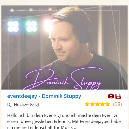
Diese
Di
eventdeejay - Dominik Stuppy
Künst
Kü
(28)
5,0
DJ, Hochzeits-DJ
stellt
ste
von
Hallo, ich bin dein Event-DJ und ich mache dein Event zu
Fotos
Vi
5
einem unvergesslichen Erlebnis. Mit Eventdeejay.eu habe
bereit
ber
Sternen
ich meine Leidenschaft für Musik ...