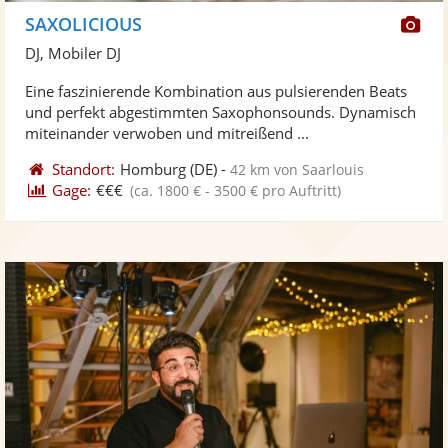
Di
SAXOLICIOUS
Kü
DJ, Mobiler DJ
ste
Eine faszinierende Kombination aus pulsierenden Beats
Fo
und perfekt abgestimmten Saxophonsounds. Dynamisch
ber
miteinander verwoben und mitreißend ...
Standort:
Homburg
(DE)
-
42 km von Saarlouis
Gage:
€€€
(ca. 1800 € - 3500 € pro Auftritt)