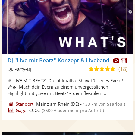
Diese
Di
DJ "Live mit Beatz" Konzept & Liveband
Künst
Kü
(18)
4,9
DJ, Party-DJ
stellt
ste
von
🎉 LIVE MIT BEATZ: Die ultimative Show für jedes Event!
Fotos
Vi
5
🎶🔥. Mach dein Event zu einem unvergesslichen
bereit
ber
Sternen
Highlight mit „Live mit Beatz“ – dem flexiblen ...
Standort:
Mainz am Rhein
(DE)
-
133 km von Saarlouis
Gage:
€€€€
(3500 € oder mehr pro Auftritt)