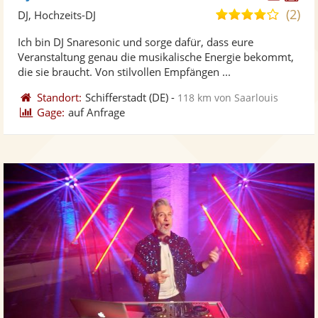
Künst
Kü
(2)
4,1
DJ, Hochzeits-DJ
stellt
ste
von
Ich bin DJ Snaresonic und sorge dafür, dass eure
Fotos
Vi
5
Veranstaltung genau die musikalische Energie bekommt,
bereit
ber
Sternen
die sie braucht. Von stilvollen Empfängen ...
Standort:
Schifferstadt
(DE)
-
118 km von Saarlouis
Gage:
auf Anfrage