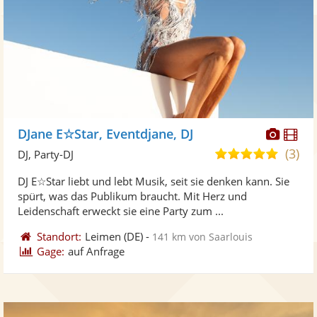
Diese
Di
DJane E☆Star, Eventdjane, DJ
Künst
Kü
(3)
5,0
DJ, Party-DJ
stellt
ste
von
DJ E☆Star liebt und lebt Musik, seit sie denken kann. Sie
Fotos
Vi
5
spürt, was das Publikum braucht. Mit Herz und
bereit
ber
Sternen
Leidenschaft erweckt sie eine Party zum ...
Standort:
Leimen
(DE)
-
141 km von Saarlouis
Gage:
auf Anfrage