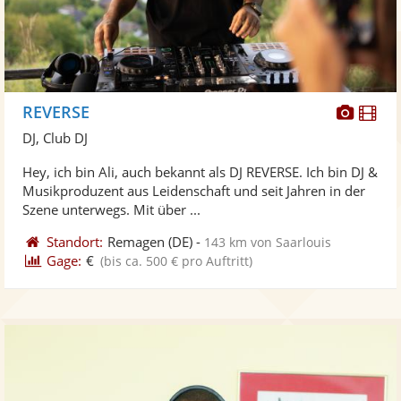
Diese
Di
REVERSE
Künst
Kü
DJ, Club DJ
stellt
ste
Hey, ich bin Ali, auch bekannt als DJ REVERSE. Ich bin DJ &
Fotos
Vi
Musikproduzent aus Leidenschaft und seit Jahren in der
bereit
ber
Szene unterwegs. Mit über ...
Standort:
Remagen
(DE)
-
143 km von Saarlouis
Gage:
€
(bis ca. 500 € pro Auftritt)