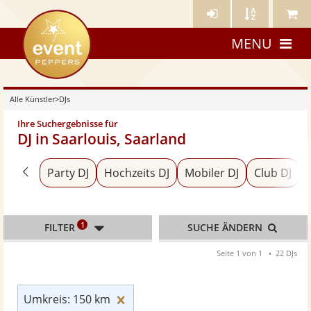
Künstler-
Künstler
Meine
eventpeppers
Login
A-
Künstle
MENU
Z
Alle Künstler
>
DJs
Ihre Suchergebnisse für
DJ in Saarlouis, Saarland
Zurück zu «Alle Künstler»
Party DJ
Hochzeits DJ
Mobiler DJ
Club DJ
1
FILTER
SUCHE ÄNDERN
Seite 1 von 1
22 DJs
Umkreis: 150 km zurücksetzen
Umkreis: 150 km