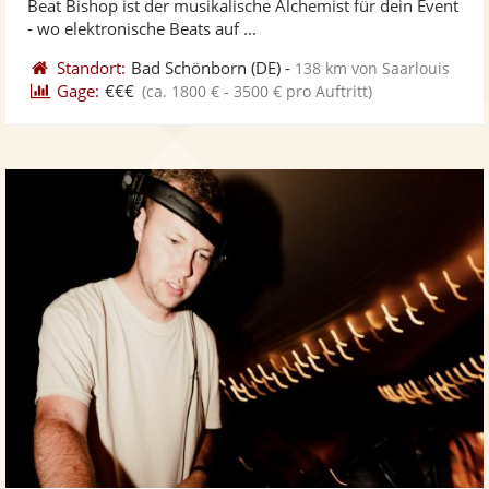
Beat Bishop ist der musikalische Alchemist für dein Event
bereit
ber
- wo elektronische Beats auf ...
Standort:
Bad Schönborn
(DE)
-
138 km von Saarlouis
Gage:
€€€
(ca. 1800 € - 3500 € pro Auftritt)