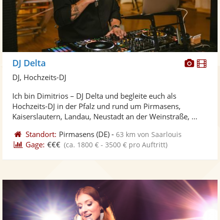
Diese
Di
DJ Delta
Künst
Kü
DJ, Hochzeits-DJ
stellt
ste
Ich bin Dimitrios – DJ Delta und begleite euch als
Fotos
Vi
Hochzeits-DJ in der Pfalz und rund um Pirmasens,
bereit
ber
Kaiserslautern, Landau, Neustadt an der Weinstraße, ...
Standort:
Pirmasens
(DE)
-
63 km von Saarlouis
Gage:
€€€
(ca. 1800 € - 3500 € pro Auftritt)