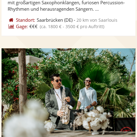
mit großartigen Saxophonklängen, furiosen Percussion-
bereit
ber
Sternen
Rhythmen und herausragenden Sängern. ...
Standort:
Saarbrücken
(DE)
-
20 km von Saarlouis
Gage:
€€€
(ca. 1800 € - 3500 € pro Auftritt)