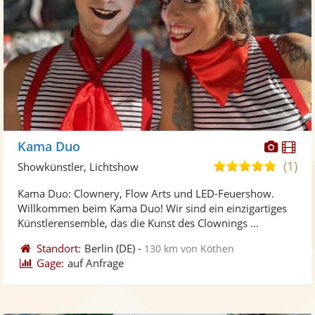
Diese
Di
Kama Duo
Künst
Kü
(1)
5,0
Showkünstler, Lichtshow
stellt
ste
von
Kama Duo: Clownery, Flow Arts und LED-Feuershow.
Fotos
Vi
5
Willkommen beim Kama Duo! Wir sind ein einzigartiges
bereit
ber
Sternen
Künstlerensemble, das die Kunst des Clownings ...
Standort:
Berlin
(DE)
-
130 km von Köthen
Gage:
auf Anfrage