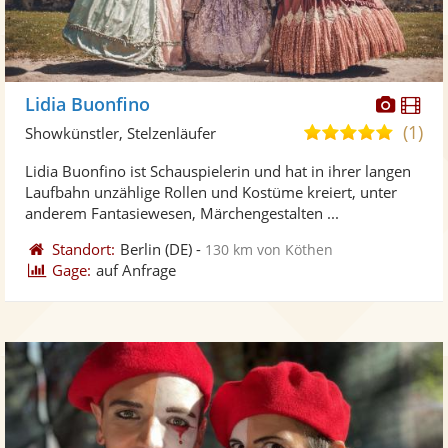
Diese
Di
Lidia Buonfino
Künst
Kü
(1)
5,0
Showkünstler, Stelzenläufer
stellt
ste
von
Lidia Buonfino ist Schauspielerin und hat in ihrer langen
Fotos
Vi
5
Laufbahn unzählige Rollen und Kostüme kreiert, unter
bereit
ber
Sternen
anderem Fantasiewesen, Märchengestalten ...
Standort:
Berlin
(DE)
-
130 km von Köthen
Gage:
auf Anfrage