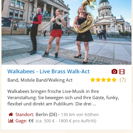
Diese
Di
Walkabees - Live Brass Walk-Act
Künst
Kü
(7)
5,0
Band, Mobile Band/Walking Act
stellt
ste
von
Walkabees bringen frische Live-Musik in Ihre
Fotos
Vi
5
Veranstaltung: Sie bewegen sich und Ihre Gäste, funky,
bereit
ber
Sternen
flexibel und direkt am Publikum. Die drei ...
Standort:
Berlin
(DE)
-
130 km von Köthen
Gage:
€€
(ca. 500 € - 1800 € pro Auftritt)