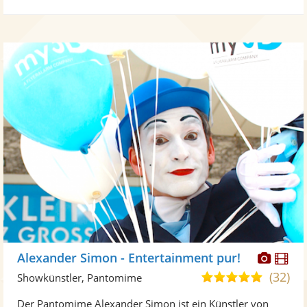
Diese
Di
Alexander Simon - Entertainment pur!
Künst
Kü
(32)
5,0
Showkünstler, Pantomime
stellt
ste
von
Der Pantomime Alexander Simon ist ein Künstler von