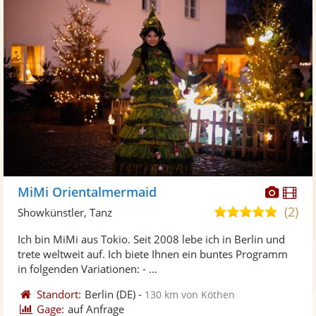
Diese
Di
MiMi Orientalmermaid
Künst
Kü
(2)
4,8
Showkünstler, Tanz
stellt
ste
von
Ich bin MiMi aus Tokio. Seit 2008 lebe ich in Berlin und
Fotos
Vi
5
trete weltweit auf. Ich biete Ihnen ein buntes Programm
bereit
ber
Sternen
in folgenden Variationen: - ...
Standort:
Berlin
(DE)
-
130 km von Köthen
Gage:
auf Anfrage