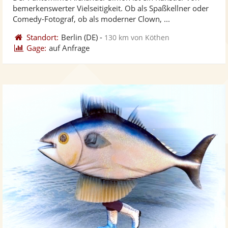
Fotos
Vi
5
bemerkenswerter Vielseitigkeit. Ob als Spaßkellner oder
bereit
ber
Sternen
Comedy-Fotograf, ob als moderner Clown, ...
Standort:
Berlin
(DE)
-
130 km von Köthen
Gage:
auf Anfrage