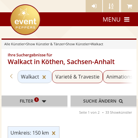
Künstler-
Künstler
Meine
eventpeppers
Login
A-
Künstle
MENU
Z
Alle Künstler
>
Show Künstler & Tänzer
>
Show Künstler
>
Walkact
Ihre Suchergebnisse für
Walkact in Köthen, Sachsen-Anhalt
Zurück zu «Show Künstler»
Kategorie «Walkact» zurücksetzen
Walkact
Varieté & Travestie
Animationskü
1
FILTER
SUCHE ÄNDERN
Seite 1 von 2
33 Showkünstler
Umkreis: 150 km zurücksetzen
Umkreis: 150 km