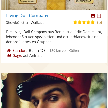
Diese
Di
Living Doll Company
Künst
Kü
(5)
5,0
Showkünstler, Walkact
stellt
ste
von
Die Living Doll Company aus Berlin ist auf die Darstellung
Fotos
Vi
5
lebender Statuen spezialisiert und deutschlandweit eine
bereit
ber
Sternen
der profiliertesten Gruppen ...
Standort:
Berlin
(DE)
-
130 km von Köthen
Gage:
auf Anfrage