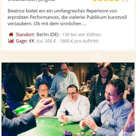
stellt
ste
von
Beatrice bietet ein ein umfangreiches Repertoire von
Fotos
Vi
5
erprobten Performances, die vielerlei Publikum kunstvoll
bereit
ber
Sternen
verzaubern. Ob mit dem sinnlichen ...
Standort:
Berlin
(DE)
-
130 km von Köthen
Gage:
€€
(ca. 500 € - 1800 € pro Auftritt)