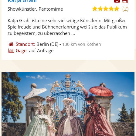
Künst
Kü
(2)
5,0
Showkünstler, Pantomime
stellt
ste
von
Katja Grahl ist eine sehr vielseitige Künstlerin. Mit großer
Fotos
Vi
5
Spielfreude und Bühnenerfahrung weiß sie das Publikum
bereit
ber
Sternen
zu begeistern, zu überraschen ...
Standort:
Berlin
(DE)
-
130 km von Köthen
Gage:
auf Anfrage