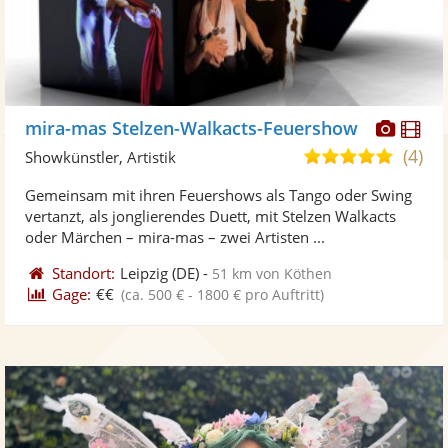
Diese
Di
mira-mas Stelzen-Walkacts-Feuershow
Künst
Kü
(4)
5,0
Showkünstler, Artistik
stellt
ste
von
Gemeinsam mit ihren Feuershows als Tango oder Swing
Fotos
Vi
5
vertanzt, als jonglierendes Duett, mit Stelzen Walkacts
bereit
ber
Sternen
oder Märchen – mira-mas – zwei Artisten ...
Standort:
Leipzig
(DE)
-
51 km von Köthen
Gage:
€€
(ca. 500 € - 1800 € pro Auftritt)