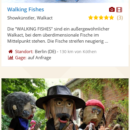
Diese
Di
Walking Fishes
Künst
Kü
(3)
5,0
Showkünstler, Walkact
stellt
ste
von
Die "WALKING FISHES" sind ein außergewöhnlicher
Fotos
Vi
5
Walkact, bei dem überdimensionale Fische im
bereit
ber
Sternen
Mittelpunkt stehen. Die Fische streifen neugierig ...
Standort:
Berlin
(DE)
-
130 km von Köthen
Gage:
auf Anfrage