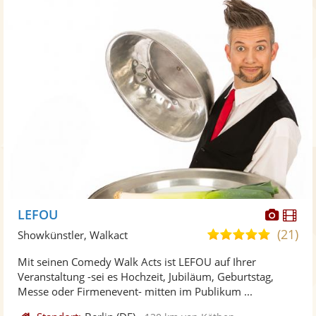
Diese
Di
LEFOU
Künst
Kü
(21)
5,0
Showkünstler, Walkact
stellt
ste
von
Mit seinen Comedy Walk Acts ist LEFOU auf Ihrer
Fotos
Vi
5
Veranstaltung -sei es Hochzeit, Jubiläum, Geburtstag,
bereit
ber
Sternen
Messe oder Firmenevent- mitten im Publikum ...