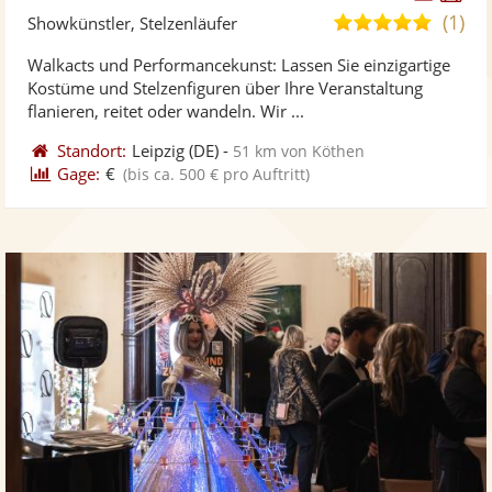
Künst
Kü
(1)
5,0
Showkünstler, Stelzenläufer
stellt
ste
von
Walkacts und Performancekunst: Lassen Sie einzigartige
Fotos
Vi
5
Kostüme und Stelzenfiguren über Ihre Veranstaltung
bereit
ber
Sternen
flanieren, reitet oder wandeln. Wir ...
Standort:
Leipzig
(DE)
-
51 km von Köthen
Gage:
€
(bis ca. 500 € pro Auftritt)