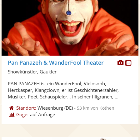
Diese
Di
Pan Panazeh & WanderFool Theater
Künst
Kü
Showkünstler, Gaukler
stellt
ste
PAN PANAZEH ist ein WanderFool, Vielosoph,
Fotos
Vi
Herzkasper, Klangclown, er ist Geschichtenerzähler,
bereit
ber
Musiker, Poet, Schauspieler… in seiner filigranen, ...
Standort:
Wiesenburg
(DE)
-
53 km von Köthen
Gage:
auf Anfrage