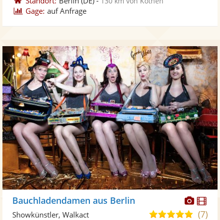
Standort:
Berlin
(DE)
-
130 km von Köthen
Gage:
auf Anfrage
Diese
Di
Bauchladendamen aus Berlin
Künst
Kü
(7)
4,9
Showkünstler, Walkact