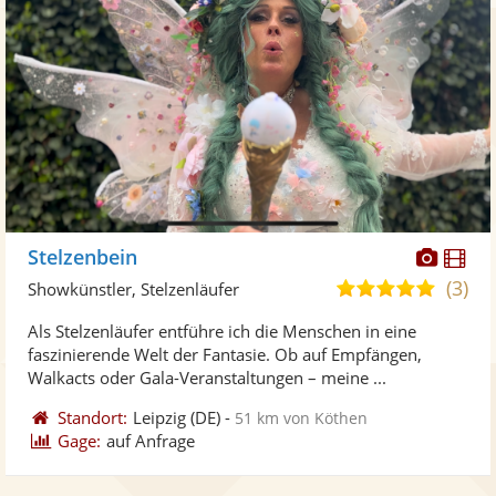
Diese
Di
Stelzenbein
Künst
Kü
(3)
5,0
Showkünstler, Stelzenläufer
stellt
ste
von
Als Stelzenläufer entführe ich die Menschen in eine
Fotos
Vi
5
faszinierende Welt der Fantasie. Ob auf Empfängen,
bereit
ber
Sternen
Walkacts oder Gala-Veranstaltungen – meine ...
Standort:
Leipzig
(DE)
-
51 km von Köthen
Gage:
auf Anfrage