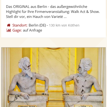
stellt
ste
von
Das ORIGINAL aus Berlin - das außergewöhnliche
Fotos
Vi
5
Highlight für Ihre Firmenveranstaltung: Walk Act & Show.
bereit
ber
Sternen
Stell dir vor, ein Hauch von Varieté ...
Standort:
Berlin
(DE)
-
130 km von Köthen
Gage:
auf Anfrage