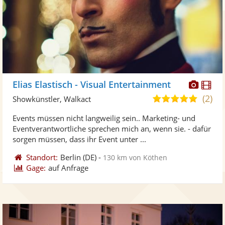
Diese
Di
Elias Elastisch - Visual Entertainment
Künst
Kü
(2)
5,0
Showkünstler, Walkact
stellt
ste
von
Events müssen nicht langweilig sein.. Marketing- und
Fotos
Vi
5
Eventverantwortliche sprechen mich an, wenn sie. - dafür
bereit
ber
Sternen
sorgen müssen, dass ihr Event unter ...
Standort:
Berlin
(DE)
-
130 km von Köthen
Gage:
auf Anfrage