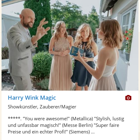
Di
Harry Wink Magic
Kü
Showkünstler, Zauberer/Magier
ste
*****. "You were awesome!" (Metallica) "Stylish, lustig
Fo
und unfassbar magisch!" (Messe Berlin) "Super faire
ber
Preise und ein echter Profi!" (Siemens) ...