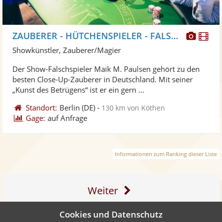
Diese
Di
ZAUBERER - HÜTCHENSPIELER - FALSCHSPIELER
Künst
Kü
Showkünstler, Zauberer/Magier
stellt
ste
Der Show-Falschspieler Maik M. Paulsen gehört zu den
Fotos
Vi
besten Close-Up-Zauberer in Deutschland. Mit seiner
bereit
ber
„Kunst des Betrügens“ ist er ein gern ...
Standort:
Berlin
(DE)
-
130 km von Köthen
Gage:
auf Anfrage
Informationen zum Ranking dieser Liste
Weiter
Cookies und Datenschutz