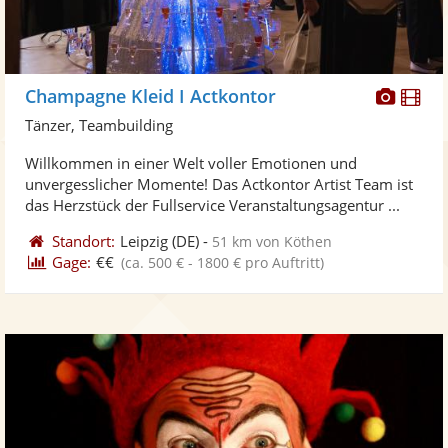
Diese
Di
Champagne Kleid I Actkontor
Künst
Kü
Tänzer, Teambuilding
stellt
ste
Willkommen in einer Welt voller Emotionen und
Fotos
Vi
unvergesslicher Momente! Das Actkontor Artist Team ist
bereit
ber
das Herzstück der Fullservice Veranstaltungsagentur ...
Standort:
Leipzig
(DE)
-
51 km von Köthen
Gage:
€€
(ca. 500 € - 1800 € pro Auftritt)