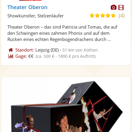
Diese
Di
Theater Oberon
Künst
Kü
(4)
5,0
Showkünstler, Stelzenläufer
stellt
ste
von
Theater Oberon – das sind Patricia und Tomas, die auf
Fotos
Vi
5
den Schwingen eines zahmen Phönix und auf dem
bereit
ber
Sternen
Rücken eines echten Regenbogendrachens durch ...
Standort:
Leipzig
(DE)
-
51 km von Köthen
Gage:
€€
(ca. 500 € - 1800 € pro Auftritt)