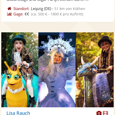
Standort:
Leipzig
(DE)
-
51 km von Köthen
Gage:
€€
(ca. 500 € - 1800 € pro Auftritt)
Diese
Di
Lisa Rauch