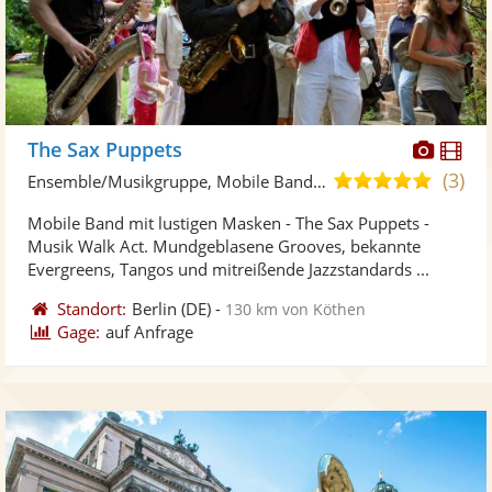
Diese
Di
The Sax Puppets
Künst
Kü
(3)
5,0
Ensemble/Musikgruppe, Mobile Band/Walking Act
stellt
ste
von
Mobile Band mit lustigen Masken - The Sax Puppets -
Fotos
Vi
5
Musik Walk Act. Mundgeblasene Grooves, bekannte
bereit
ber
Sternen
Evergreens, Tangos und mitreißende Jazzstandards ...
Standort:
Berlin
(DE)
-
130 km von Köthen
Gage:
auf Anfrage