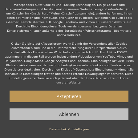
eventpeppers nutzt Cookies und Tracking-Technologien. Einige Cookies und
Datenverarbeitungen sind für die Funktion unserer Website zwingend erforderlich (z. B.
Auch interessant:
um Künstler im Künstlerkorb "Meine Künstler" zu sammeln), andere helfen uns, Ihnen
einen optimierten und individualisierten Service zu bieten. Wir binden so auch Tools
externer Dienstleister wie z. B. Google, Facebook und Vimeo auf unserer Website ein.
Durch die Einbindung dieser Tools werden personenbezogene Daten an
Drittplattformen - auch außerhalb des Europäischen Wirtschaftsraums - übermittelt
und verarbeitet.
Kinderschminken
Bodypainting
Dixieland
Stelzenlä
Klicken Sie bitte auf «Akzeptieren», wenn Sie mit der Verwendung aller Cookies
einverstanden sind und in die Datenverarbeitung durch Drittplattformen auch
außerhalb des Europäischen Wirtschaftsraums nach Art. 49 Abs. 1 lit. a DSGVO
zustimmen. In diesem Fall werden insbesondere Videoplayer von YouTube, Vimeo und
Dailymotion, Google Maps, Google Analytics und Facebook-Einbindungen aktiviert. Beim
Klick auf «Ablehnen» werden nicht unbedingt erforderlich Cookies und Tools externer
Dienstleister deaktiviert. Durch einen Klick auf «Datenschutz-Einstellungen» können Sie
Wie funktioniert's?
individuelle Einstellungen treffen und bereits erteilte Einwilligungen widerrufen. Diese
Einstellungen erreichen Sie auch jederzeit über den Link «Datenschutz» im Footer
unserer Website.
1. Kostenlos anfragen
Starten Sie mit dem Button 'Kostenlos anfragen' eine Anfrage an die für
Akzeptieren
Sie interessanten Showkünstler - also z. B. bestimmte Walkacts. Diesen
Button finden Sie auf den jeweiligen Künstler-Profil-Seiten der
Showkünstler.
Ablehnen
2. Angebote erhalten & Details besprechen
Datenschutz-Einstellungen
Sie erhalten Angebote Ihrer angefragten Walkacts. Nutzen Sie die