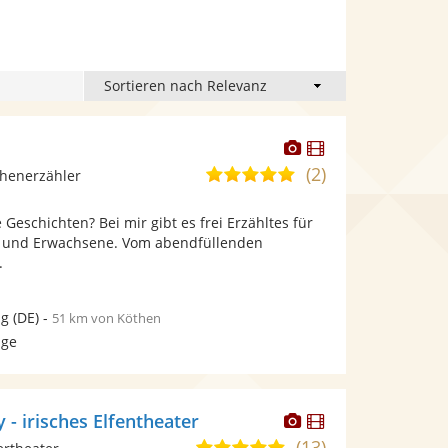
Dieser
Dieser
h
Künstler
Künstler
(2)
5,0
chenerzähler
stellt
stellt
von
Fotos
Videos
e Geschichten? Bei mir gibt es frei Erzähltes für
5
bereit.
bereit.
e und Erwachsene. Vom abendfüllenden
Sternen
.
ig
(DE)
-
51 km von Köthen
age
Dieser
Dieser
- irisches Elfentheater
Künstler
Künstler
(13)
4,8