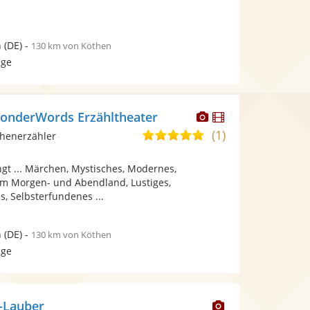
n
(DE)
-
130 km von Köthen
age
Dieser
Dieser
onderWords Erzähltheater
Künstler
Künstler
(1)
5,0
chenerzähler
stellt
stellt
von
Fotos
Videos
gt ... Märchen, Mystisches, Modernes,
5
bereit.
bereit.
m Morgen- und Abendland, Lustiges,
Sternen
s, Selbsterfundenes ...
n
(DE)
-
130 km von Köthen
age
Dieser
-Lauber