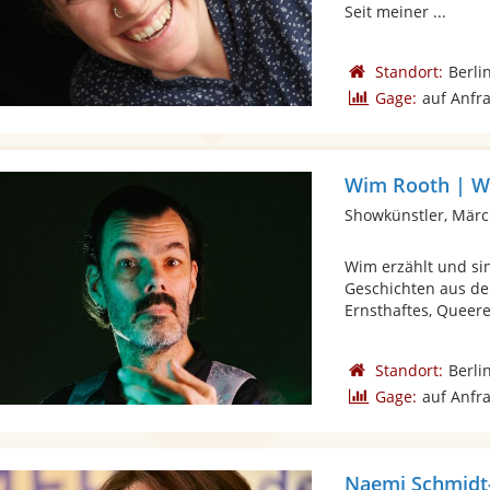
Seit meiner ...
Standort:
Berli
Gage:
auf Anfr
Wim Rooth | W
Showkünstler, Mär
Wim erzählt und sin
Geschichten aus de
Ernsthaftes, Queere
Standort:
Berli
Gage:
auf Anfr
Naemi Schmidt