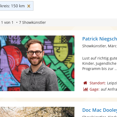
Umkreis: 150 km zurücksetzen
reis: 150 km
 1 von 1
7 Showkünstler
Patrick Niegsc
Showkünstler, Mär
Lust auf richtig gut
Kinder, Jugendlich
Programm bis zur ..
Standort:
Leipz
Gage:
auf Anfr
Doc Mac Dooley 