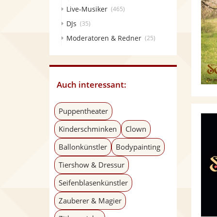
Live-Musiker
(465)
DJs
(35)
Moderatoren & Redner
(25)
Auch interessant:
Puppentheater
Kinderschminken
Clown
Ballonkünstler
Bodypainting
Tiershow & Dressur
Seifenblasenkünstler
Zauberer & Magier