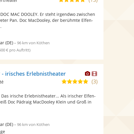
ertheater
stellt
stellt
von
Fotos
Videos
DOC MAC DOOLEY. Er steht irgendwo zwischen
5
bereit.
bereit.
Peter Pan. Doc MacDooley, der berühmte Elfen-
Sternen
.
ar
(DE)
-
96 km von Köthen
 500 € pro Auftritt)
Dieser
Dieser
 irisches Erlebnistheater
Künstler
Künstler
(3)
4,9
té
stellt
stellt
von
Fotos
Videos
s irische Erlebnistheater... Als irischer Elfen-
5
bereit.
bereit.
eiß Doc Pádraig MacDooley Klein und Groß in
Sternen
ar
(DE)
-
96 km von Köthen
age