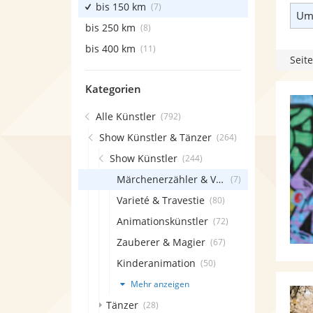
bis 150 km
(7)
Umk
bis 250 km
(8)
bis 400 km
(11)
Seite
Kategorien
Alle Künstler
(792)
Show Künstler & Tänzer
(264)
Show Künstler
(244)
Märchenerzähler & Vorleser
(7)
Varieté & Travestie
(80)
Animationskünstler
(72)
Zauberer & Magier
(67)
Kinderanimation
(50)
Mehr anzeigen
Tänzer
(28)