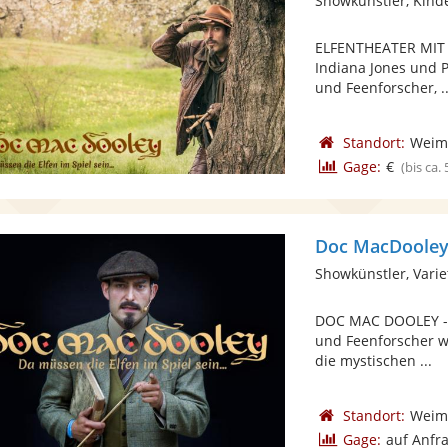
Showkünstler, Kind
ELFENTHEATER MIT 
Indiana Jones und 
und Feenforscher, ..
Standort:
Weim
Gage:
€
(bis ca.
Doc MacDooley -
Showkünstler, Varie
DOC MAC DOOLEY - Da
und Feenforscher w
die mystischen ...
Standort:
Weim
Gage:
auf Anfr