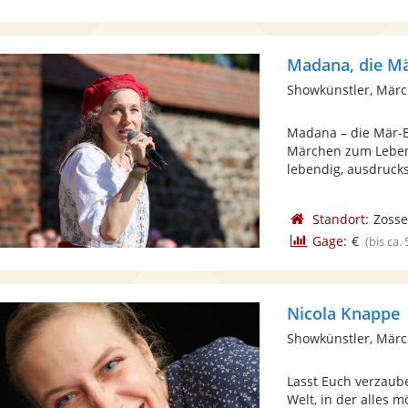
Madana, die Mä
Showkünstler, Mär
Madana – die Mär-E
Märchen zum Leben.
lebendig, ausdrucksv
Standort:
Zosse
Gage:
€
(bis ca.
Nicola Knappe
Showkünstler, Mär
Lasst Euch verzaub
Welt, in der alles mö