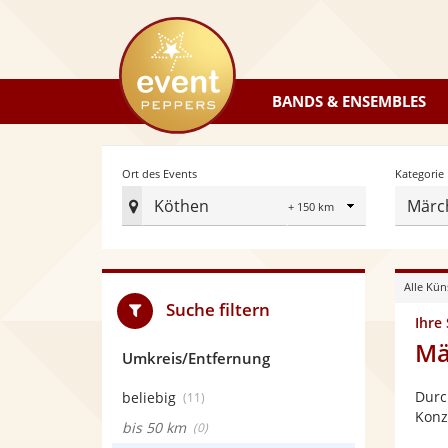
eventpeppers
BANDS & ENSEMBLES
Radius
Ort des Events
Kategorie
Köthen
Märch
Ort
des
Events
Alle Kün
festlegen
Suche filtern
Ihre
Mä
Umkreis/Entfernung
Durc
beliebig
(11)
Konz
bis 50 km
(0)