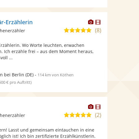
Dieser
Dieser
r-Erzählerin
Künstler
Künstler
(8)
4,9
chenerzähler
stellt
stellt
von
Fotos
Videos
rzählerin. Wo Worte leuchten, erwachen
5
bereit.
bereit.
 Ich erzähle frei – aus dem Moment heraus,
Sternen
oll ...
n bei Berlin
(DE)
-
114 km von Köthen
 500 € pro Auftritt)
Dieser
Dieser
Künstler
Künstler
(2)
5,0
chenerzähler
stellt
stellt
von
Fotos
Videos
ern! Lasst und gemeinsam eintauchen in eine
5
bereit.
bereit.
glich ist! Ich bin zertifizierte Erzählkünstlerin.
Sternen