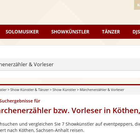
K
SOLOMUSIKER
SHOWKÜNSTLER
TÄNZER
DJS
enerzähler & Vorleser
stler
>
Show Künstler & Tänzer
>
Show Künstler
>
Märchenerzähler & Vorleser
 Suchergebnisse für
rchenerzähler bzw. Vorleser in Köthen
hsuchen und vergleichen Sie 7 Showkünstler auf eventpeppers, die
ert nach Köthen, Sachsen-Anhalt reisen.