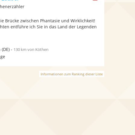
Künstler
chenerzähler
stellt
Fotos
die Brücke zwischen Phantasie und Wirklichkeit!
bereit.
hten entführe ich Sie in das Land der Legenden
n
(DE)
-
130 km von Köthen
age
Informationen zum Ranking dieser Liste