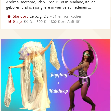
Andrea Baccomo, ich wurde 1988 in Mailand, Italien
bereit
ber
Sternen
geboren und ich jongliere in vier verschiedenen ...
Standort:
Leipzig
(DE)
-
51 km von Köthen
Gage:
€€
(ca. 500 € - 1800 € pro Auftritt)