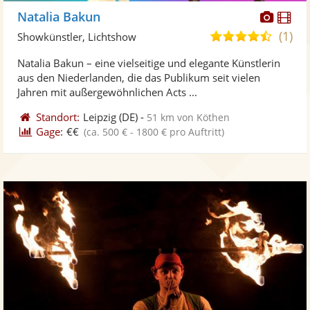
Diese
Di
Natalia Bakun
Künst
Kü
(1)
4,5
Showkünstler, Lichtshow
stellt
ste
von
Natalia Bakun – eine vielseitige und elegante Künstlerin
Fotos
Vi
5
aus den Niederlanden, die das Publikum seit vielen
bereit
ber
Sternen
Jahren mit außergewöhnlichen Acts ...
Standort:
Leipzig
(DE)
-
51 km von Köthen
Gage:
€€
(ca. 500 € - 1800 € pro Auftritt)