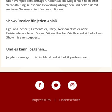
über eventpeppers anfragen, haben Sie die Möglichkeit nach Ihrer
Veranstaltung selbst eine Bewertung abzugeben und helfen damit
anderen Nutzern gute Künstler zu finden.
Showkünstler für jeden Anlaß
Egal ob Hochzeit, Firmenfeier, Party, Weihnachtsfeier oder
Betriebsfeier - feiern Sie mit Stil und buchen Sie Ihre individuelle Live-
Show mit eventpeppers.
Und es kann losgehen...
Jongleure aus ganz Deutschland: individuell & professionell.
eventpeppers
Blog
eventpeppers
auf
auf
Facebook
Instagram
•
Impressum
Datenschutz