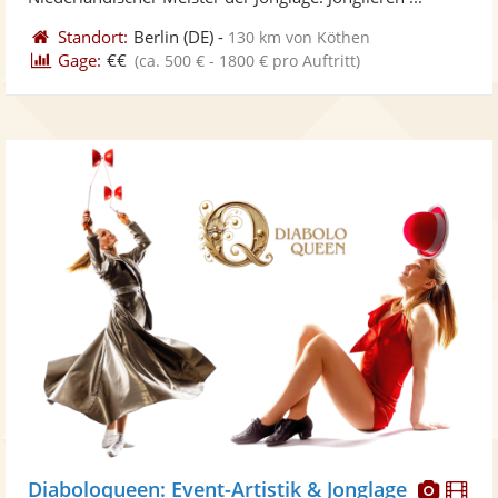
Standort:
Berlin
(DE)
-
130 km von Köthen
Gage:
€€
(ca. 500 € - 1800 € pro Auftritt)
Diese
Di
Diaboloqueen: Event-Artistik & Jonglage