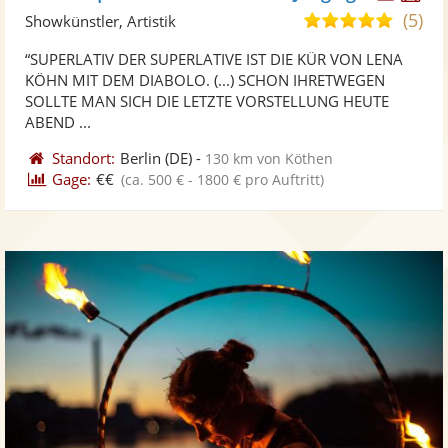
Künst
Kü
(5)
5,0
Showkünstler, Artistik
stellt
ste
von
“SUPERLATIV DER SUPERLATIVE IST DIE KÜR VON LENA
Fotos
Vi
5
KÖHN MIT DEM DIABOLO. (...) SCHON IHRETWEGEN
bereit
ber
Sternen
SOLLTE MAN SICH DIE LETZTE VORSTELLUNG HEUTE
ABEND ...
Standort:
Berlin
(DE)
-
130 km von Köthen
Gage:
€€
(ca. 500 € - 1800 € pro Auftritt)