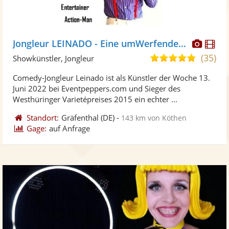
Diese
Di
Jongleur LEINADO - Eine umWerfende Show
Künst
Kü
(35)
4,9
Showkünstler, Jongleur
stellt
ste
von
Comedy-Jongleur Leinado ist als Künstler der Woche 13.
Fotos
Vi
5
Juni 2022 bei Eventpeppers.com und Sieger des
bereit
ber
Sternen
Westhüringer Varietépreises 2015 ein echter ...
Standort:
Gräfenthal
(DE)
-
143 km von Köthen
Gage:
auf Anfrage