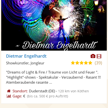
Diese
Di
Dietmar Engelhardt
Künst
Kü
(39)
4,9
Showkünstler, Jongleur
stellt
ste
von
"Dreams of Light & Fire / Träume von Licht und Feuer ".
Fotos
Vi
5
"Highlight"-shows - Spektakulär - Verzaubernd - Rasant !!!
bereit
ber
Sternen
Atemberaubende rasante ...
Standort:
Duderstadt
(DE)
-
120 km von Köthen
Gage:
€
(bis ca. 500 € pro Auftritt)