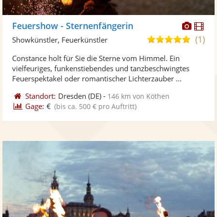
Diese
Di
Feuershow - Sternenfängerin
Künst
Kü
(1)
5,0
Showkünstler, Feuerkünstler
stellt
ste
von
Constance holt für Sie die Sterne vom Himmel. Ein
Fotos
Vi
5
vielfeuriges, funkenstiebendes und tanzbeschwingtes
bereit
ber
Sternen
Feuerspektakel oder romantischer Lichterzauber ...
Standort:
Dresden
(DE)
-
146 km von Köthen
Gage:
€
(bis ca. 500 € pro Auftritt)