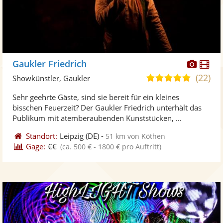
Diese
Di
Gaukler Friedrich
Künst
Kü
(22)
5,0
Showkünstler, Gaukler
stellt
ste
von
Sehr geehrte Gäste, sind sie bereit für ein kleines
Fotos
Vi
5
bisschen Feuerzeit? Der Gaukler Friedrich unterhält das
bereit
ber
Sternen
Publikum mit atemberaubenden Kunststücken, ...
Standort:
Leipzig
(DE)
-
51 km von Köthen
Gage:
€€
(ca. 500 € - 1800 € pro Auftritt)