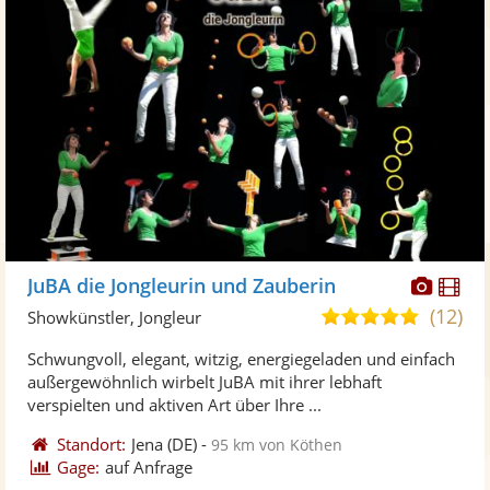
Diese
Di
JuBA die Jongleurin und Zauberin
Künst
Kü
(12)
5,0
Showkünstler, Jongleur
stellt
ste
von
Schwungvoll, elegant, witzig, energiegeladen und einfach
Fotos
Vi
5
außergewöhnlich wirbelt JuBA mit ihrer lebhaft
bereit
ber
Sternen
verspielten und aktiven Art über Ihre ...
Standort:
Jena
(DE)
-
95 km von Köthen
Gage:
auf Anfrage