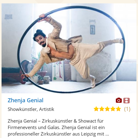
Diese
Di
Zhenja Genial
Künst
Kü
(1)
5,0
Showkünstler, Artistik
stellt
ste
von
Zhenja Genial – Zirkuskünstler & Showact für
Fotos
Vi
5
Firmenevents und Galas. Zhenja Genial ist ein
bereit
ber
Sternen
professioneller Zirkuskünstler aus Leipzig mit ...