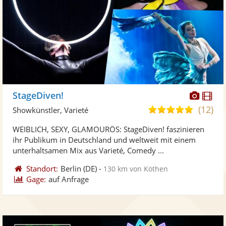
Diese
Di
StageDiven!
Künst
Kü
(12)
4,9
Showkünstler, Varieté
stellt
ste
von
WEIBLICH, SEXY, GLAMOURÖS: StageDiven! faszinieren
Fotos
Vi
5
ihr Publikum in Deutschland und weltweit mit einem
bereit
ber
Sternen
unterhaltsamen Mix aus Varieté, Comedy ...
Standort:
Berlin
(DE)
-
130 km von Köthen
Gage:
auf Anfrage