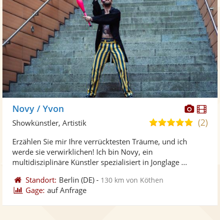
Diese
Di
Novy / Yvon
Künst
Kü
(2)
5,0
Showkünstler, Artistik
stellt
ste
von
Erzählen Sie mir Ihre verrücktesten Träume, und ich
Fotos
Vi
5
werde sie verwirklichen! Ich bin Novy, ein
bereit
ber
Sternen
multidisziplinäre Künstler spezialisiert in Jonglage ...
Standort:
Berlin
(DE)
-
130 km von Köthen
Gage:
auf Anfrage