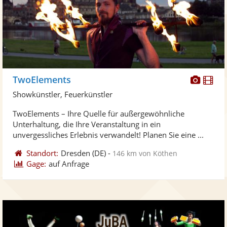
Diese
Di
TwoElements
Künst
Kü
Showkünstler, Feuerkünstler
stellt
ste
TwoElements – Ihre Quelle für außergewöhnliche
Fotos
Vi
Unterhaltung, die Ihre Veranstaltung in ein
bereit
ber
unvergessliches Erlebnis verwandelt! Planen Sie eine ...
Standort:
Dresden
(DE)
-
146 km von Köthen
Gage:
auf Anfrage