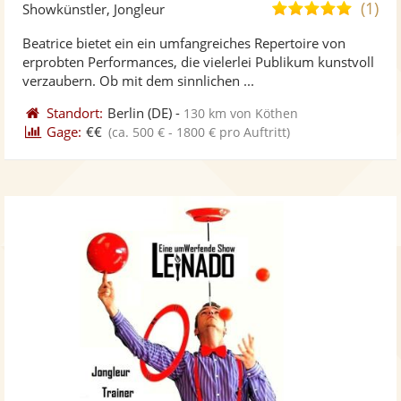
Künst
Kü
(1)
5,0
Showkünstler, Jongleur
stellt
ste
von
Beatrice bietet ein ein umfangreiches Repertoire von
Fotos
Vi
5
erprobten Performances, die vielerlei Publikum kunstvoll
bereit
ber
Sternen
verzaubern. Ob mit dem sinnlichen ...
Standort:
Berlin
(DE)
-
130 km von Köthen
Gage:
€€
(ca. 500 € - 1800 € pro Auftritt)