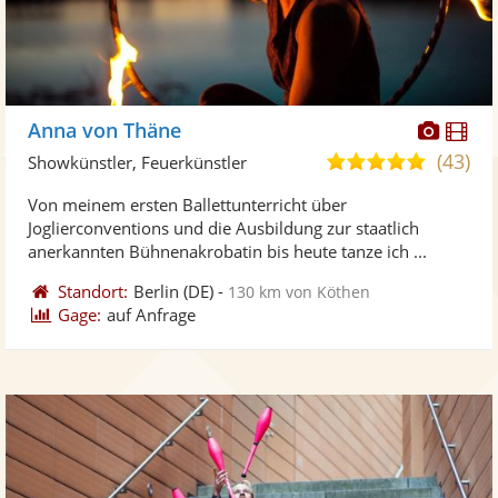
Diese
Di
Anna von Thäne
Künst
Kü
(43)
5,0
Showkünstler, Feuerkünstler
stellt
ste
von
Von meinem ersten Ballettunterricht über
Fotos
Vi
5
Joglierconventions und die Ausbildung zur staatlich
bereit
ber
Sternen
anerkannten Bühnenakrobatin bis heute tanze ich ...
Standort:
Berlin
(DE)
-
130 km von Köthen
Gage:
auf Anfrage