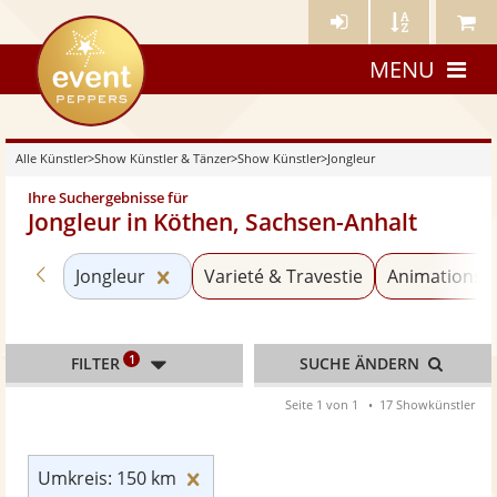
Künstler-
Künstler
Meine
eventpeppers
Login
A-
Künstle
MENU
Z
Alle Künstler
>
Show Künstler & Tänzer
>
Show Künstler
>
Jongleur
Ihre Suchergebnisse für
Jongleur in Köthen, Sachsen-Anhalt
Zurück zu «Show Künstler»
Kategorie «Jongleur» zurücksetzen
Jongleur
Varieté & Travestie
Animationskü
1
FILTER
SUCHE ÄNDERN
Seite 1 von 1
17 Showkünstler
Umkreis: 150 km zurücksetzen
Umkreis: 150 km