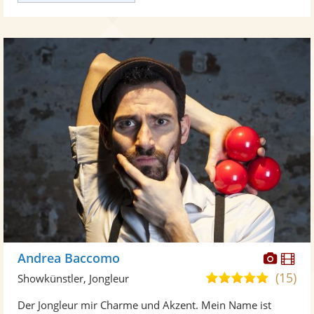
Diese
Di
Andrea Baccomo
Künst
Kü
(15)
4,9
Showkünstler, Jongleur
stellt
ste
von
Der Jongleur mir Charme und Akzent. Mein Name ist
Fotos
Vi
5