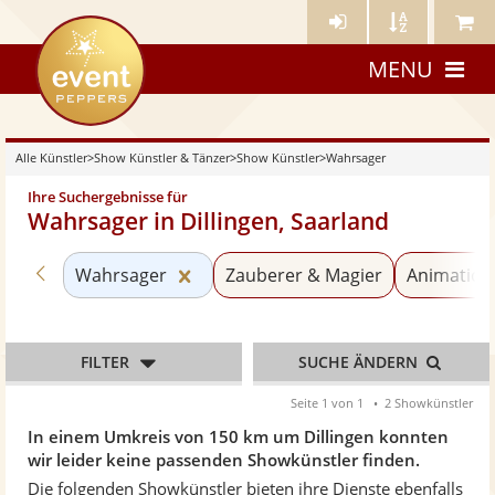
Künstler-
Künstler
Meine
eventpeppers
Login
A-
Künstle
MENU
Z
Alle Künstler
>
Show Künstler & Tänzer
>
Show Künstler
>
Wahrsager
Ihre Suchergebnisse für
Wahrsager in Dillingen, Saarland
Zurück zu «Show Künstler»
Kategorie «Wahrsager» zurücksetz
Wahrsager
Zauberer & Magier
Animation
FILTER
SUCHE ÄNDERN
Seite 1 von 1
2 Showkünstler
In einem Umkreis von 150 km um Dillingen konnten
wir leider keine passenden Showkünstler finden.
Die folgenden Showkünstler bieten ihre Dienste ebenfalls