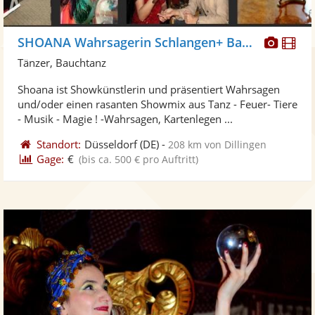
Diese
Di
SHOANA Wahrsagerin Schlangen+ Bauchtanz
Künst
Kü
Tänzer, Bauchtanz
stellt
ste
Shoana ist Showkünstlerin und präsentiert Wahrsagen
Fotos
Vi
und/oder einen rasanten Showmix aus Tanz - Feuer- Tiere
bereit
ber
- Musik - Magie ! -Wahrsagen, Kartenlegen ...
Standort:
Düsseldorf
(DE)
-
208 km von Dillingen
Gage:
€
(bis ca. 500 € pro Auftritt)