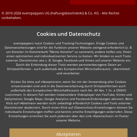
© 2010-2026 eventpeppers UG (haftungsbeschränkt) & Co. KG - Alle Rechte
vorbehalten.
Cookies und Datenschutz
eventpeppers nutzt Cookies und Tracking-Technologien. Einige Cookies und
Datenverarbeitungen sind für die Funktion unserer Website zwingend erforderlich (z. B.
um Künstler im Künstlerkorb "Meine Künstler" zu sammeln), andere helfen uns, Ihnen
einen optimierten und individualisierten Service zu bieten. Wir binden so auch Tools
externer Dienstleister wie z. B. Google, Facebook und Vimeo auf unserer Website ein.
Durch die Einbindung dieser Tools werden personenbezogene Daten an
Drittplattformen - auch außerhalb des Europäischen Wirtschaftsraums - übermittelt
und verarbeitet.
Klicken Sie bitte auf «Akzeptieren», wenn Sie mit der Verwendung aller Cookies
einverstanden sind und in die Datenverarbeitung durch Drittplattformen auch
außerhalb des Europäischen Wirtschaftsraums nach Art. 49 Abs. 1 lit. a DSGVO
zustimmen. In diesem Fall werden insbesondere Videoplayer von YouTube, Vimeo und
Dailymotion, Google Maps, Google Analytics und Facebook-Einbindungen aktiviert. Beim
Klick auf «Ablehnen» werden nicht unbedingt erforderlich Cookies und Tools externer
Dienstleister deaktiviert. Durch einen Klick auf «Datenschutz-Einstellungen» können Sie
individuelle Einstellungen treffen und bereits erteilte Einwilligungen widerrufen. Diese
Einstellungen erreichen Sie auch jederzeit über den Link «Datenschutz» im Footer
unserer Website.
Akzeptieren