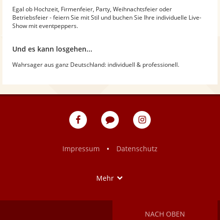
Egal ob Hochzeit, Firmenfeier, Party, Weihnachtsfeier oder
Betriebsfeier - feiern Sie mit Stil und buchen Sie Ihre individuelle Live-
Show mit eventpeppers.
Und es kann losgehen...
Wahrsager aus ganz Deutschland: individuell & professionell.
eventpeppers
Blog
eventpeppers
auf
auf
Facebook
Instagram
•
Impressum
Datenschutz
Show
Mehr
NACH OBEN