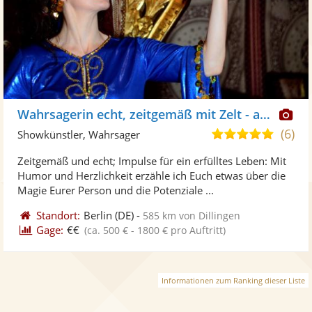
Di
Wahrsagerin echt, zeitgemäß mit Zelt - auch online
Kü
(6)
5,0
Showkünstler, Wahrsager
ste
von
Zeitgemäß und echt; Impulse für ein erfülltes Leben: Mit
Fo
5
Humor und Herzlichkeit erzähle ich Euch etwas über die
ber
Sternen
Magie Eurer Person und die Potenziale ...
Standort:
Berlin
(DE)
-
585 km von Dillingen
Gage:
€€
(ca. 500 € - 1800 € pro Auftritt)
Informationen zum Ranking dieser Liste