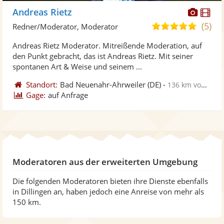
Diese
Di
Andreas Rietz
Künst
Kü
(5)
5,0
Redner/Moderator, Moderator
stellt
ste
von
Andreas Rietz Moderator. Mitreißende Moderation, auf
Fotos
Vi
5
den Punkt gebracht, das ist Andreas Rietz. Mit seiner
bereit
ber
Sternen
spontanen Art & Weise und seinem ...
Standort:
Bad Neuenahr-Ahrweiler
(DE)
-
136 km von Dillingen
Gage:
auf Anfrage
Moderatoren aus der erweiterten Umgebung
Die folgenden Moderatoren bieten ihre Dienste ebenfalls
in Dillingen an, haben jedoch eine Anreise von mehr als
150 km.