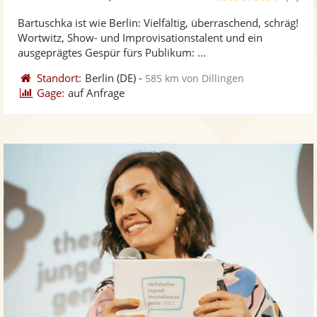
stellt
ste
von
Bartuschka ist wie Berlin: Vielfältig, überraschend, schräg!
Fotos
Vi
5
Wortwitz, Show- und Improvisationstalent und ein
bereit
ber
Sternen
ausgeprägtes Gespür fürs Publikum: ...
Standort:
Berlin
(DE)
-
585 km von Dillingen
Gage:
auf Anfrage