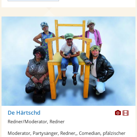
Diese
Di
De Härtschd
Künst
Kü
Redner/Moderator, Redner
stellt
ste
Moderator, Partysänger, Redner,, Comedian, pfälzischer
Fotos
Vi