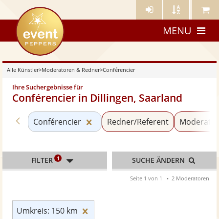
Künstler-
Künstler
Meine
eventpeppers
Login
A-
Künstle
MENU
Z
Alle Künstler
>
Moderatoren & Redner
>
Conférencier
Ihre Suchergebnisse für
Conférencier in Dillingen, Saarland
Zurück zu «Moderatoren & Redner»
Kategorie «Conférencier» zurück
Conférencier
Redner/Referent
Moderato
1
FILTER
SUCHE ÄNDERN
Seite 1 von 1
2 Moderatoren
Umkreis: 150 km zurücksetzen
Umkreis: 150 km