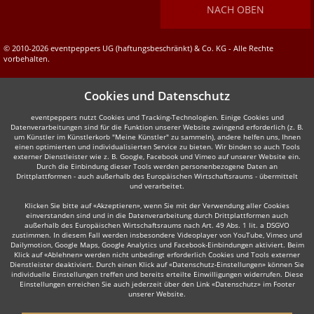
NACH OBEN
© 2010-2026 eventpeppers UG (haftungsbeschränkt) & Co. KG - Alle Rechte
vorbehalten.
Cookies und Datenschutz
eventpeppers nutzt Cookies und Tracking-Technologien. Einige Cookies und
Datenverarbeitungen sind für die Funktion unserer Website zwingend erforderlich (z. B.
um Künstler im Künstlerkorb "Meine Künstler" zu sammeln), andere helfen uns, Ihnen
einen optimierten und individualisierten Service zu bieten. Wir binden so auch Tools
externer Dienstleister wie z. B. Google, Facebook und Vimeo auf unserer Website ein.
Durch die Einbindung dieser Tools werden personenbezogene Daten an
Drittplattformen - auch außerhalb des Europäischen Wirtschaftsraums - übermittelt
und verarbeitet.
Klicken Sie bitte auf «Akzeptieren», wenn Sie mit der Verwendung aller Cookies
einverstanden sind und in die Datenverarbeitung durch Drittplattformen auch
außerhalb des Europäischen Wirtschaftsraums nach Art. 49 Abs. 1 lit. a DSGVO
zustimmen. In diesem Fall werden insbesondere Videoplayer von YouTube, Vimeo und
Dailymotion, Google Maps, Google Analytics und Facebook-Einbindungen aktiviert. Beim
Klick auf «Ablehnen» werden nicht unbedingt erforderlich Cookies und Tools externer
Dienstleister deaktiviert. Durch einen Klick auf «Datenschutz-Einstellungen» können Sie
individuelle Einstellungen treffen und bereits erteilte Einwilligungen widerrufen. Diese
Einstellungen erreichen Sie auch jederzeit über den Link «Datenschutz» im Footer
unserer Website.