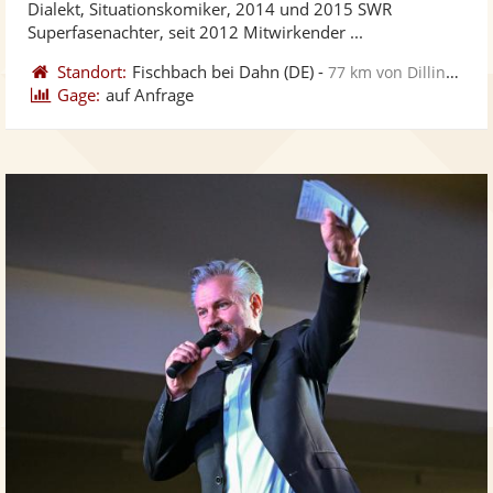
Dialekt, Situationskomiker, 2014 und 2015 SWR
bereit
ber
Superfasenachter, seit 2012 Mitwirkender ...
Standort:
Fischbach bei Dahn
(DE)
-
77 km von Dillingen
Gage:
auf Anfrage