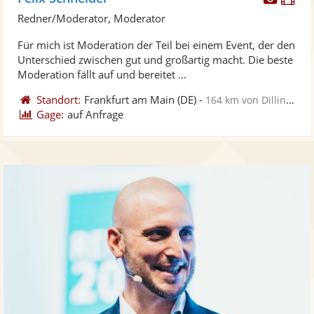
Künst
Kü
Redner/Moderator, Moderator
stellt
ste
Für mich ist Moderation der Teil bei einem Event, der den
Fotos
Vi
Unterschied zwischen gut und großartig macht. Die beste
bereit
ber
Moderation fällt auf und bereitet ...
Standort:
Frankfurt am Main
(DE)
-
164 km von Dillingen
Gage:
auf Anfrage