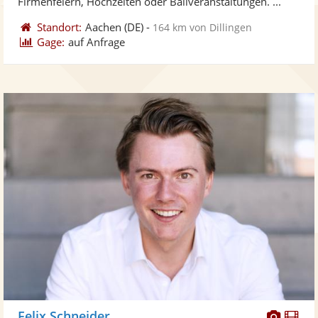
Firmenfeiern, Hochzeiten oder Ballveranstaltungen. ...
Standort:
Aachen
(DE)
-
164 km von Dillingen
Gage:
auf Anfrage
Diese
Di
Felix Schneider