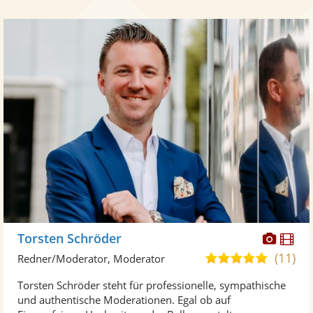
Diese
Di
Torsten Schröder
Künst
Kü
(11)
4,9
Redner/Moderator, Moderator
stellt
ste
von
Torsten Schröder steht für professionelle, sympathische
Fotos
Vi
5
und authentische Moderationen. Egal ob auf
bereit
ber
Sternen