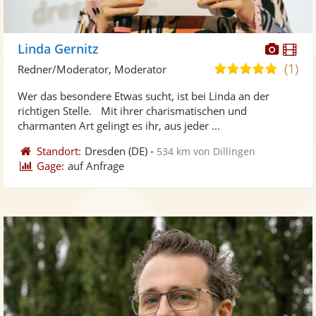
Diese
Di
Linda Gernitz
Künst
Kü
(1)
5,0
Redner/Moderator, Moderator
stellt
ste
von
Wer das besondere Etwas sucht, ist bei Linda an der
Fotos
Vi
5
richtigen Stelle. Mit ihrer charismatischen und
bereit
ber
Sternen
charmanten Art gelingt es ihr, aus jeder ...
Standort:
Dresden
(DE)
-
534 km von Dillingen
Gage:
auf Anfrage