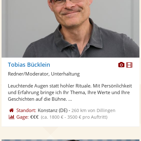
Diese
Di
Tobias Bücklein
Künst
Kü
Redner/Moderator, Unterhaltung
stellt
ste
Leuchtende Augen statt hohler Rituale. Mit Persönlichkeit
Fotos
Vi
und Erfahrung bringe ich Ihr Thema, Ihre Werte und Ihre
bereit
ber
Geschichten auf die Bühne. ...
Standort:
Konstanz
(DE)
-
260 km von Dillingen
Gage:
€€€
(ca. 1800 € - 3500 € pro Auftritt)