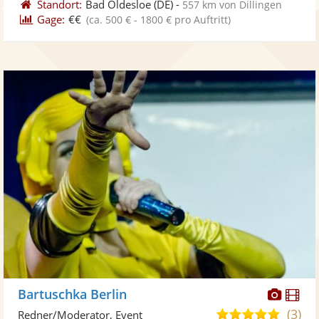
Standort:
Bad Oldesloe
(DE)
-
557 km von Dillingen
Gage:
€€
(ca. 500 € - 1800 € pro Auftritt)
Diese
Di
Bartuschka Berlin
Künst
Kü
(3)
4,9
Redner/Moderator, Event