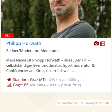
Diese
Di
Philipp Horwath
Künst
Kü
Redner/Moderator, Moderator
stellt
ste
Mein Name ist Philipp Horwath – alias „Der Fil" –
Fotos
Vi
selbstständiger Eventmoderator, Sportmoderator &
bereit
ber
Conférencier aus Graz, österreichweit ...
Standort:
Graz
(AT)
-
693 km von Dillingen
Gage:
€€
(ca. 500 € - 1800 € pro Auftritt)
Informationen zum Ranking dieser Liste