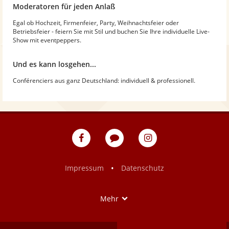
Moderatoren für jeden Anlaß
Egal ob Hochzeit, Firmenfeier, Party, Weihnachtsfeier oder
Betriebsfeier - feiern Sie mit Stil und buchen Sie Ihre individuelle Live-
Show mit eventpeppers.
Und es kann losgehen...
Conférenciers aus ganz Deutschland: individuell & professionell.
eventpeppers
Blog
eventpeppers
auf
auf
Facebook
Instagram
•
Impressum
Datenschutz
Show
Mehr