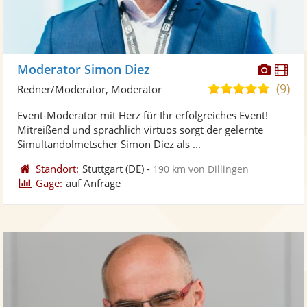
Diese
Di
Moderator Simon Diez
Künst
Kü
(9)
4,9
Redner/Moderator, Moderator
stellt
ste
von
Event-Moderator mit Herz für Ihr erfolgreiches Event!
Fotos
Vi
5
Mitreißend und sprachlich virtuos sorgt der gelernte
bereit
ber
Sternen
Simultandolmetscher Simon Diez als ...
Standort:
Stuttgart
(DE)
-
190 km von Dillingen
Gage:
auf Anfrage