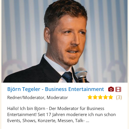
Diese
Di
Björn Tegeler - Business Entertainment
Künst
Kü
(3)
4,9
Redner/Moderator, Moderator
stellt
ste
von
Hallo! Ich bin Björn - Der Moderator für Business
Fotos
Vi
5
Entertainment! Seit 17 Jahren moderiere ich nun schon
bereit
ber
Sternen
Events, Shows, Konzerte, Messen, Talk- ...