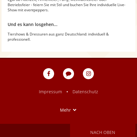
Betriebsfeier - feiern Sie mit Stil und buchen Sie Ihre individuelle Live-
Show mit eventpeppers.
Und es kann losgehen...
Tiershows & Dressuren aus ganz Deutschland: individuell &
professionell.
eventpeppers
Blog
eventpeppers
auf
auf
Facebook
Instagram
•
Impressum
Datenschutz
Show
Mehr
NACH OBEN