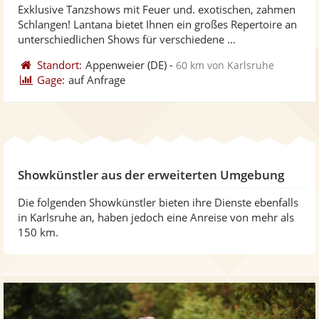
Exklusive Tanzshows mit Feuer und. exotischen, zahmen
Fotos
Vi
5
Schlangen! Lantana bietet Ihnen ein großes Repertoire an
bereit
ber
Sternen
unterschiedlichen Shows für verschiedene ...
Standort:
Appenweier
(DE)
-
60 km von Karlsruhe
Gage:
auf Anfrage
Showkünstler aus der erweiterten Umgebung
Die folgenden Showkünstler bieten ihre Dienste ebenfalls
in Karlsruhe an, haben jedoch eine Anreise von mehr als
150 km.