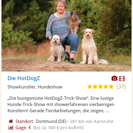
Diese
Di
Die HotDogZ
Künst
Kü
(37)
4,9
Showkünstler, Hundeshow
stellt
ste
von
„Die buntgemixte HotDogZ-Trick-Show“. Eine lustige
Fotos
Vi
5
Hunde-Trick-Show mit showerfahrenen vierbeinigen
bereit
ber
Sternen
Künstlern! Gerade Tierdarbietungen, die zeigen, ...
Standort:
Dortmund
(DE)
-
287 km von Karlsruhe
Gage:
€
(bis ca. 500 € pro Auftritt)