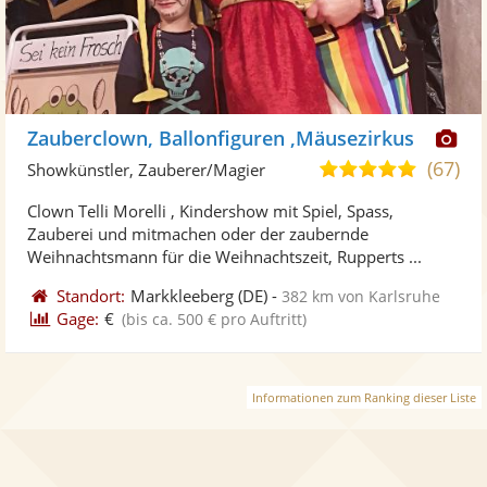
Di
Zauberclown, Ballonfiguren ,Mäusezirkus
Kü
(67)
4,8
Showkünstler, Zauberer/Magier
ste
von
Clown Telli Morelli , Kindershow mit Spiel, Spass,
Fo
5
Zauberei und mitmachen oder der zaubernde
ber
Sternen
Weihnachtsmann für die Weihnachtszeit, Rupperts ...
Standort:
Markkleeberg
(DE)
-
382 km von Karlsruhe
Gage:
€
(bis ca. 500 € pro Auftritt)
Informationen zum Ranking dieser Liste