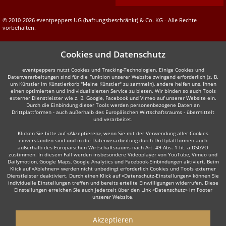
© 2010-2026 eventpeppers UG (haftungsbeschränkt) & Co. KG - Alle Rechte
vorbehalten.
Cookies und Datenschutz
eventpeppers nutzt Cookies und Tracking-Technologien. Einige Cookies und
Datenverarbeitungen sind für die Funktion unserer Website zwingend erforderlich (z. B.
um Künstler im Künstlerkorb "Meine Künstler" zu sammeln), andere helfen uns, Ihnen
einen optimierten und individualisierten Service zu bieten. Wir binden so auch Tools
externer Dienstleister wie z. B. Google, Facebook und Vimeo auf unserer Website ein.
Durch die Einbindung dieser Tools werden personenbezogene Daten an
Drittplattformen - auch außerhalb des Europäischen Wirtschaftsraums - übermittelt
und verarbeitet.
Klicken Sie bitte auf «Akzeptieren», wenn Sie mit der Verwendung aller Cookies
einverstanden sind und in die Datenverarbeitung durch Drittplattformen auch
außerhalb des Europäischen Wirtschaftsraums nach Art. 49 Abs. 1 lit. a DSGVO
zustimmen. In diesem Fall werden insbesondere Videoplayer von YouTube, Vimeo und
Dailymotion, Google Maps, Google Analytics und Facebook-Einbindungen aktiviert. Beim
Klick auf «Ablehnen» werden nicht unbedingt erforderlich Cookies und Tools externer
Dienstleister deaktiviert. Durch einen Klick auf «Datenschutz-Einstellungen» können Sie
individuelle Einstellungen treffen und bereits erteilte Einwilligungen widerrufen. Diese
Einstellungen erreichen Sie auch jederzeit über den Link «Datenschutz» im Footer
unserer Website.
Akzeptieren