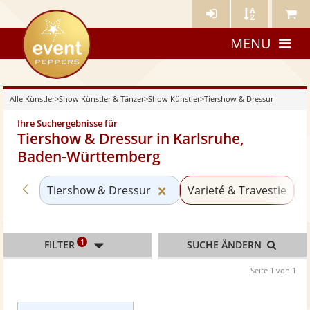
Künstler-
Künstler
Meine
eventpeppers
Login
A-
Künstle
MENU
Z
Alle Künstler
>
Show Künstler & Tänzer
>
Show Künstler
>
Tiershow & Dressur
Ihre Suchergebnisse für
Tiershow & Dressur in Karlsruhe,
Baden-Württemberg
Zurück zu «Show Künstler»
Kategorie «Tiershow & Dr
Tiershow & Dressur
Varieté & Travestie
Z
1
FILTER
SUCHE ÄNDERN
Seite 1 von 1