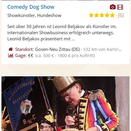
Diese
Di
Comedy Dog Show
Künst
Kü
(6)
5,0
Showkünstler, Hundeshow
stellt
ste
von
Seit über 30 Jahren ist Leonid Beljakov als Künstler im.
Fotos
Vi
5
internationalen Showbusiness erfolgreich unterwegs.
bereit
ber
Sternen
Leonid Beljakov präsentiert mit ...
Standort:
Gosen-Neu Zittau
(DE)
-
532 km von Karlsruhe
Gage:
€€
(ca. 500 € - 1800 € pro Auftritt)