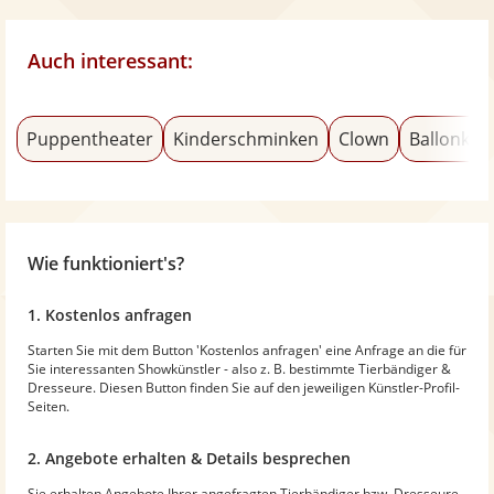
Auch interessant:
Puppentheater
Kinderschminken
Clown
Ballonkün
Wie funktioniert's?
1. Kostenlos anfragen
Starten Sie mit dem Button 'Kostenlos anfragen' eine Anfrage an die für
Sie interessanten Showkünstler - also z. B. bestimmte Tierbändiger &
Dresseure. Diesen Button finden Sie auf den jeweiligen Künstler-Profil-
Seiten.
2. Angebote erhalten & Details besprechen
Sie erhalten Angebote Ihrer angefragten Tierbändiger bzw. Dresseure.