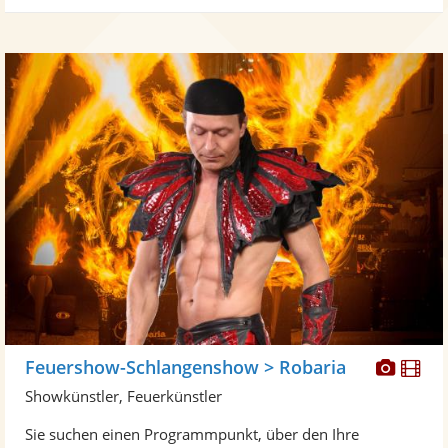
Diese
Di
Feuershow-Schlangenshow > Robaria
Künst
Kü
Showkünstler, Feuerkünstler
stellt
ste
Sie suchen einen Programmpunkt, über den Ihre
Fotos
Vi