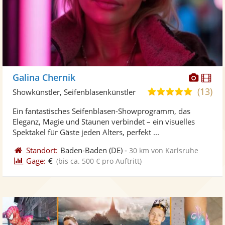
Diese
Di
Galina Chernik
Künst
Kü
(13)
5,0
Showkünstler, Seifenblasenkünstler
stellt
ste
von
Ein fantastisches Seifenblasen-Showprogramm, das
Fotos
Vi
5
Eleganz, Magie und Staunen verbindet – ein visuelles
bereit
ber
Sternen
Spektakel für Gäste jeden Alters, perfekt ...
Standort:
Baden-Baden
(DE)
-
30 km von Karlsruhe
Gage:
€
(bis ca. 500 € pro Auftritt)