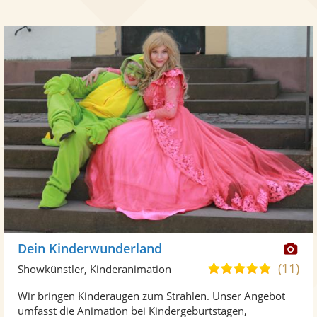
Di
Dein Kinderwunderland
Kü
(11)
4,9
Showkünstler, Kinderanimation
ste
von
Wir bringen Kinderaugen zum Strahlen. Unser Angebot
Fo
5
umfasst die Animation bei Kindergeburtstagen,