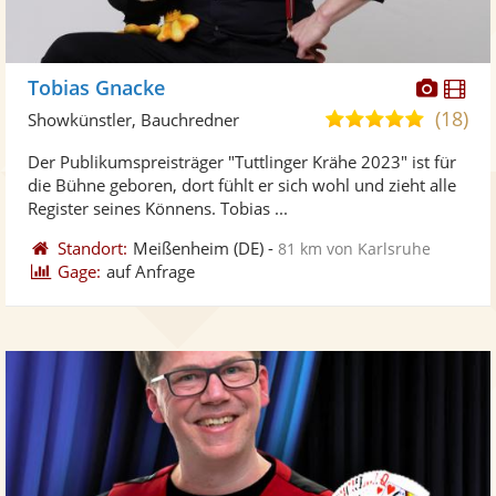
Diese
Di
Tobias Gnacke
Künst
Kü
(18)
5,0
Showkünstler, Bauchredner
stellt
ste
von
Der Publikumspreisträger "Tuttlinger Krähe 2023" ist für
Fotos
Vi
5
die Bühne geboren, dort fühlt er sich wohl und zieht alle
bereit
ber
Sternen
Register seines Könnens. Tobias ...
Standort:
Meißenheim
(DE)
-
81 km von Karlsruhe
Gage:
auf Anfrage