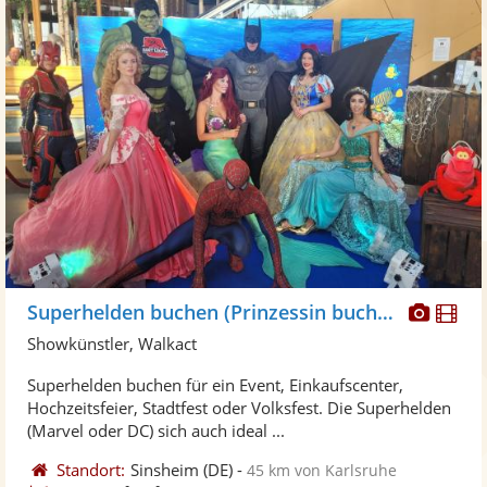
Diese
Di
Superhelden buchen (Prinzessin buchen)
Künst
Kü
Showkünstler, Walkact
stellt
ste
Superhelden buchen für ein Event, Einkaufscenter,
Fotos
Vi
Hochzeitsfeier, Stadtfest oder Volksfest. Die Superhelden
bereit
ber
(Marvel oder DC) sich auch ideal ...
Standort:
Sinsheim
(DE)
-
45 km von Karlsruhe