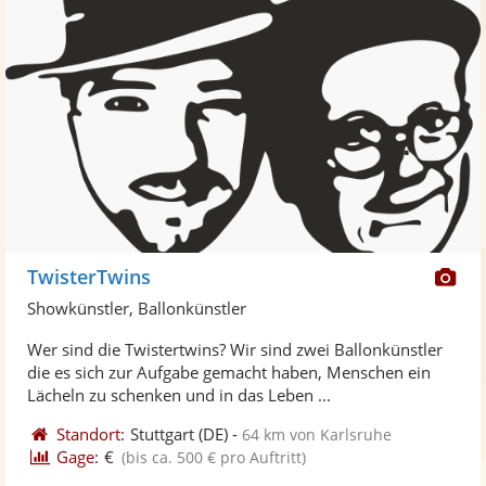
Di
TwisterTwins
Kü
Showkünstler, Ballonkünstler
ste
Wer sind die Twistertwins? Wir sind zwei Ballonkünstler
Fo
die es sich zur Aufgabe gemacht haben, Menschen ein
ber
Lächeln zu schenken und in das Leben ...
Standort:
Stuttgart
(DE)
-
64 km von Karlsruhe
Gage:
€
(bis ca. 500 € pro Auftritt)