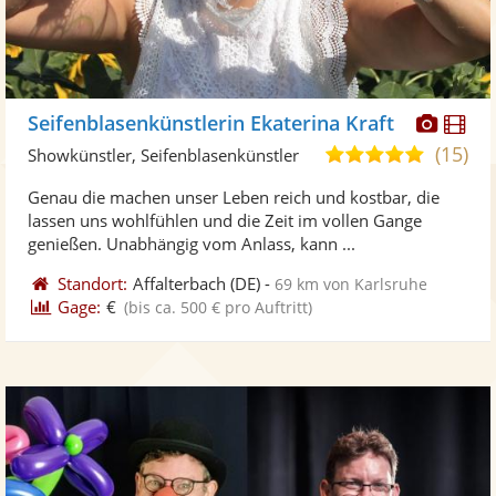
Diese
Di
Seifenblasenkünstlerin Ekaterina Kraft
Künst
Kü
(15)
5,0
Showkünstler, Seifenblasenkünstler
stellt
ste
von
Genau die machen unser Leben reich und kostbar, die
Fotos
Vi
5
lassen uns wohlfühlen und die Zeit im vollen Gange
bereit
ber
Sternen
genießen. Unabhängig vom Anlass, kann ...
Standort:
Affalterbach
(DE)
-
69 km von Karlsruhe
Gage:
€
(bis ca. 500 € pro Auftritt)