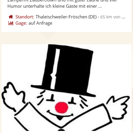
bereit
ber
Sternen
Humor unterhalte ich kleine Gäste mit einer ...
Standort:
Thaleischweiler-Fröschen
(DE)
-
65 km von Karlsruhe
Gage:
auf Anfrage