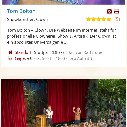
Diese
Di
Tom Bolton
Künst
Kü
(5)
4,9
Showkünstler, Clown
stellt
ste
von
Tom Bolton – Clown. Die Webseite im Internet, steht für
Fotos
Vi
5
professionelle Clownerei, Show & Artistik. Der Clown ist
bereit
ber
Sternen
ein absolutes Universalgenie ...
Standort:
Stuttgart
(DE)
-
64 km von Karlsruhe
Gage:
€€
(ca. 500 € - 1800 € pro Auftritt)