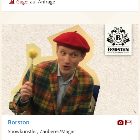
Gage:
auf Anfrage
Diese
Di
Borston
Künst
Kü
Showkünstler, Zauberer/Magier
stellt
ste