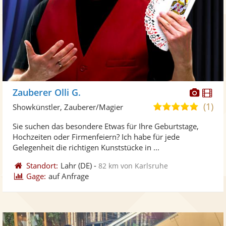
Diese
Di
Zauberer Olli G.
Künst
Kü
(1)
5,0
Showkünstler, Zauberer/Magier
stellt
ste
von
Sie suchen das besondere Etwas für Ihre Geburtstage,
Fotos
Vi
5
Hochzeiten oder Firmenfeiern? Ich habe für jede
bereit
ber
Sternen
Gelegenheit die richtigen Kunststücke in ...
Standort:
Lahr
(DE)
-
82 km von Karlsruhe
Gage:
auf Anfrage