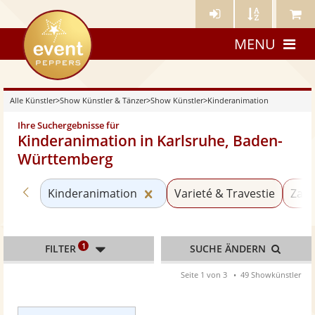
Künstler-
Künstler
Meine
eventpeppers
Login
A-
Künstle
MENU
Z
Alle Künstler
>
Show Künstler & Tänzer
>
Show Künstler
>
Kinderanimation
Ihre Suchergebnisse für
Kinderanimation in Karlsruhe, Baden-
Württemberg
Zurück zu «Show Künstler»
Kategorie «Kinderanimation»
Kinderanimation
Varieté & Travestie
Zaub
1
FILTER
SUCHE ÄNDERN
Seite 1 von 3
49 Showkünstler