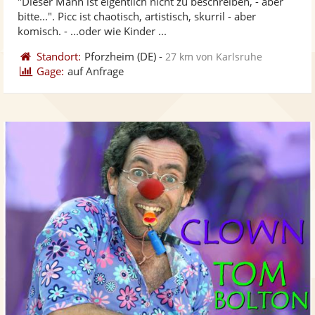
"Dieser Mann ist eigentlich nicht zu beschreiben, - aber
Fotos
Vi
5
bitte...". Picc ist chaotisch, artistisch, skurril - aber
bereit
ber
Sternen
komisch. - ...oder wie Kinder ...
Standort:
Pforzheim
(DE)
-
27 km von Karlsruhe
Gage:
auf Anfrage