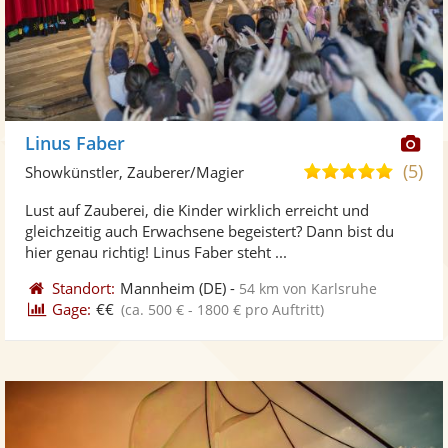
Di
Linus Faber
Kü
(5)
5,0
Showkünstler, Zauberer/Magier
ste
von
Lust auf Zauberei, die Kinder wirklich erreicht und
Fo
5
gleichzeitig auch Erwachsene begeistert? Dann bist du
ber
Sternen
hier genau richtig! Linus Faber steht ...
Standort:
Mannheim
(DE)
-
54 km von Karlsruhe
Gage:
€€
(ca. 500 € - 1800 € pro Auftritt)