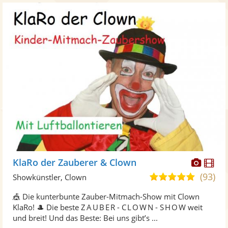
Diese
Di
KlaRo der Zauberer & Clown
Künst
Kü
(93)
5,0
Showkünstler, Clown
stellt
ste
von
🎪 Die kunterbunte Zauber-Mitmach-Show mit Clown
Fotos
Vi
5
KlaRo! 🎩 Die beste Z A U B E R - C L O W N - S H O W weit
bereit
ber
Sternen
und breit! Und das Beste: Bei uns gibt’s ...