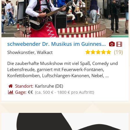
Diese
Di
schwebender Dr. Musikus im Guinness Buch
Künst
Kü
(19)
5,0
Showkünstler, Walkact
stellt
ste
von
Die zauberhafte Musikshow mit viel Spaß, Comedy und
Fotos
Vi
5
Lebensfreude, garniert mit Feuerwerk-Fontänen,
bereit
ber
Sternen
Konfettibomben, Luftschlangen-Kanonen, Nebel, ...
Standort:
Karlsruhe
(DE)
Gage:
€€
(ca. 500 € - 1800 € pro Auftritt)