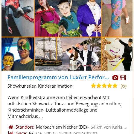
Diese
Di
Familienprogramm von LuxArt Performance
Künst
Kü
(6)
5,0
Showkünstler, Kinderanimation
stellt
ste
von
Wenn Kindheitsträume zum Leben erwachen! Mit
Fotos
Vi
5
artistischen Showacts, Tanz- und Bewegungsanimation,
bereit
ber
Sternen
Kinderschminken, Luftballonmodellage und
Mitmachzirkus ...
Standort:
Marbach am Neckar
(DE)
-
64 km von Karlsruhe
Gage:
€€
(ca. 500 € - 1800 € pro Auftritt)