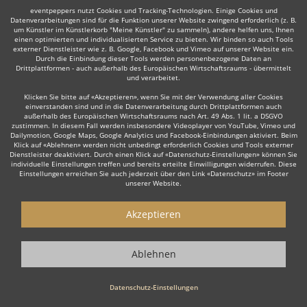
eventpeppers nutzt Cookies und Tracking-Technologien. Einige Cookies und
Datenverarbeitungen sind für die Funktion unserer Website zwingend erforderlich (z. B.
um Künstler im Künstlerkorb "Meine Künstler" zu sammeln), andere helfen uns, Ihnen
einen optimierten und individualisierten Service zu bieten. Wir binden so auch Tools
externer Dienstleister wie z. B. Google, Facebook und Vimeo auf unserer Website ein.
Durch die Einbindung dieser Tools werden personenbezogene Daten an
Auch interessant:
Drittplattformen - auch außerhalb des Europäischen Wirtschaftsraums - übermittelt
und verarbeitet.
Klicken Sie bitte auf «Akzeptieren», wenn Sie mit der Verwendung aller Cookies
einverstanden sind und in die Datenverarbeitung durch Drittplattformen auch
Puppentheater
Kinderschminken
Clown
Ballonkün
außerhalb des Europäischen Wirtschaftsraums nach Art. 49 Abs. 1 lit. a DSGVO
zustimmen. In diesem Fall werden insbesondere Videoplayer von YouTube, Vimeo und
Dailymotion, Google Maps, Google Analytics und Facebook-Einbindungen aktiviert. Beim
Klick auf «Ablehnen» werden nicht unbedingt erforderlich Cookies und Tools externer
Dienstleister deaktiviert. Durch einen Klick auf «Datenschutz-Einstellungen» können Sie
individuelle Einstellungen treffen und bereits erteilte Einwilligungen widerrufen. Diese
Einstellungen erreichen Sie auch jederzeit über den Link «Datenschutz» im Footer
unserer Website.
Wie funktioniert's?
Akzeptieren
1. Kostenlos anfragen
Starten Sie mit dem Button 'Kostenlos anfragen' eine Anfrage an die für
Ablehnen
Sie interessanten Showkünstler - also z. B. bestimmte
Kinderanimateure. Diesen Button finden Sie auf den jeweiligen
Künstler-Profil-Seiten.
Datenschutz-Einstellungen