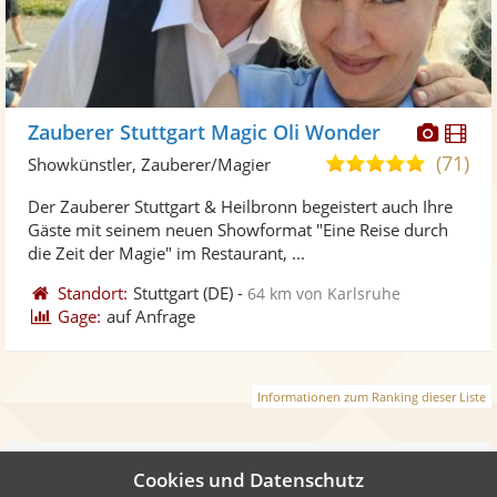
Diese
Di
Zauberer Stuttgart Magic Oli Wonder
Künst
Kü
(71)
4,9
Showkünstler, Zauberer/Magier
stellt
ste
von
Der Zauberer Stuttgart & Heilbronn begeistert auch Ihre
Fotos
Vi
5
Gäste mit seinem neuen Showformat "Eine Reise durch
bereit
ber
Sternen
die Zeit der Magie" im Restaurant, ...
Standort:
Stuttgart
(DE)
-
64 km von Karlsruhe
Gage:
auf Anfrage
Informationen zum Ranking dieser Liste
Weiter
Cookies und Datenschutz