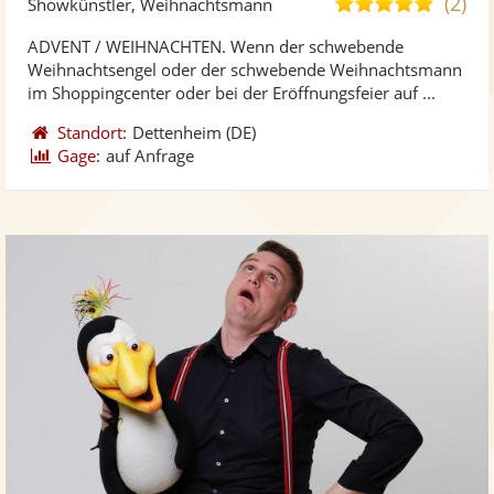
(2)
5,0
Showkünstler, Weihnachtsmann
stellt
ste
von
ADVENT / WEIHNACHTEN. Wenn der schwebende
Fotos
Vi
5
Weihnachtsengel oder der schwebende Weihnachtsmann
bereit
ber
Sternen
im Shoppingcenter oder bei der Eröffnungsfeier auf ...
Standort:
Dettenheim
(DE)
Gage:
auf Anfrage