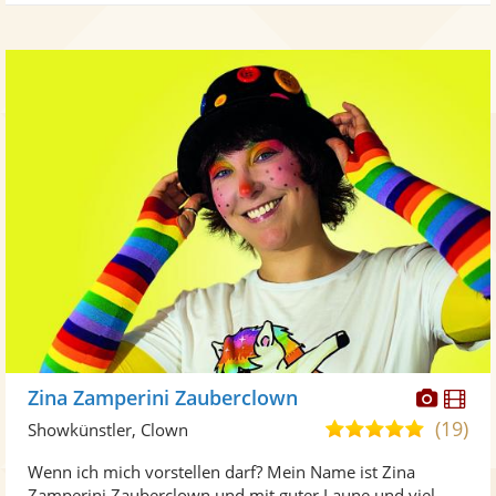
Diese
Di
Zina Zamperini Zauberclown
Künst
Kü
(19)
5,0
Showkünstler, Clown
stellt
ste
von
Wenn ich mich vorstellen darf? Mein Name ist Zina
Fotos
Vi
5
Zamperini Zauberclown und mit guter Laune und viel