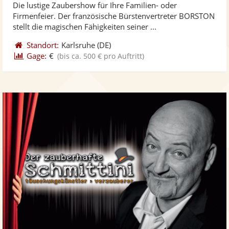
Die lustige Zaubershow für Ihre Familien- oder
Fotos
Vi
Firmenfeier. Der französische Bürstenvertreter BORSTON
bereit
ber
stellt die magischen Fähigkeiten seiner ...
Standort:
Karlsruhe
(DE)
Gage:
€
(bis ca. 500 € pro Auftritt)