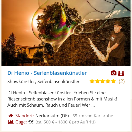
Diese
Di
Di Henio - Seifenblasenkünstler
Künst
Kü
(2)
5,0
Showkünstler, Seifenblasenkünstler
stellt
ste
von
Di Henio - Seifenblasenkünstler. Erleben Sie eine
Fotos
Vi
5
Riesenseifenblasenshow in allen Formen & mit Musik!
bereit
ber
Sternen
Auch mit Schaum, Rauch und Feuer! Wer ...
Standort:
Neckarsulm
(DE)
-
65 km von Karlsruhe
Gage:
€€
(ca. 500 € - 1800 € pro Auftritt)