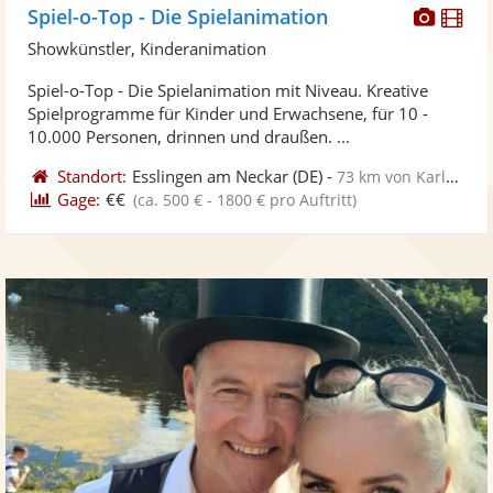
Diese
Di
Spiel-o-Top - Die Spielanimation
Künst
Kü
Showkünstler, Kinderanimation
stellt
ste
Spiel-o-Top - Die Spielanimation mit Niveau. Kreative
Fotos
Vi
Spielprogramme für Kinder und Erwachsene, für 10 -
bereit
ber
10.000 Personen, drinnen und draußen. ...
Standort:
Esslingen am Neckar
(DE)
-
73 km von Karlsruhe
Gage:
€€
(ca. 500 € - 1800 € pro Auftritt)