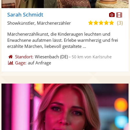
Diese
Di
Sarah Schmidt
Künst
Kü
(3)
5,0
Showkünstler, Märchenerzähler
stellt
ste
von
Märchenerzählkunst, die Kinderaugen leuchten und
Fotos
Vi
5
Erwachsene aufatmen lässt. Erlebe warmherzig und frei
bereit
ber
Sternen
erzählte Märchen, liebevoll gestaltete ...
Standort:
Wiesenbach
(DE)
-
50 km von Karlsruhe
Gage:
auf Anfrage