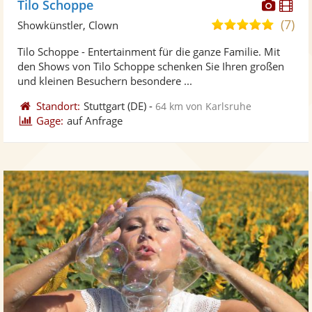
Diese
Di
Tilo Schoppe
Künst
Kü
(7)
5,0
Showkünstler, Clown
stellt
ste
von
Tilo Schoppe - Entertainment für die ganze Familie. Mit
Fotos
Vi
5
den Shows von Tilo Schoppe schenken Sie Ihren großen
bereit
ber
Sternen
und kleinen Besuchern besondere ...
Standort:
Stuttgart
(DE)
-
64 km von Karlsruhe
Gage:
auf Anfrage