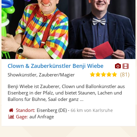
Diese
Di
Clown & Zauberkünstler Benji Wiebe
Künst
Kü
(81)
5,0
Showkünstler, Zauberer/Magier
stellt
ste
von
Benji Wiebe ist Zauberer, Clown und Ballonkünstler aus
Fotos
Vi
5
Eisenberg in der Pfalz, und bietet Staunen, Lachen und
bereit
ber
Sternen
Ballons für Bühne, Saal oder ganz ...
Standort:
Eisenberg
(DE)
-
66 km von Karlsruhe
Gage:
auf Anfrage