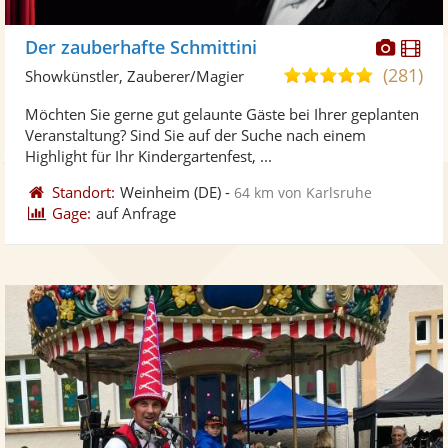
Diese
Di
Der zauberhafte Schmittini
Künst
Kü
(281)
5,0
Showkünstler, Zauberer/Magier
stellt
ste
von
Möchten Sie gerne gut gelaunte Gäste bei Ihrer geplanten
Fotos
Vi
5
Veranstaltung? Sind Sie auf der Suche nach einem
bereit
ber
Sternen
Highlight für Ihr Kindergartenfest, ...
Standort:
Weinheim
(DE)
-
64 km von Karlsruhe
Gage:
auf Anfrage