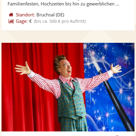
ber
Sternen
Familienfesten, Hochzeiten bis hin zu gewerblichen ...
Standort:
Bruchsal
(DE)
Gage:
€
(bis ca. 500 € pro Auftritt)