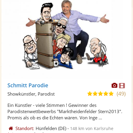
Diese
Di
Schmitt Parodie
Künst
Kü
(49)
4,9
Showkünstler, Parodist
stellt
ste
von
Ein Künstler - viele Stimmen ! Gewinner des
Fotos
Vi
5
Parodistenwettbewerbs "Marktheidenfelder Stern2013".
bereit
ber
Sternen
Promis als ob es die Echten wären. Von Inge ...
Standort:
Hünfelden
(DE)
-
148 km von Karlsruhe