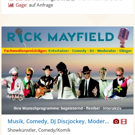
Gage:
auf Anfrage
Diese
Di
Musik, Comedy, DJ Discjockey, Moderator, Walkact
Künst
Kü
Showkünstler, Comedy/Komik