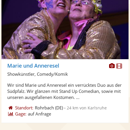
Diese
Di
Marie und Anneresel
Künst
Kü
Showkünstler, Comedy/Komik
stellt
ste
Wir sind Marie und Anneresel ein verrücktes Duo aus der
Fotos
Vi
Südpfalz. Wir glänzen mit Stand Up Comedian, sowie mit
bereit
ber
unseren ausgefallenen Kostümen. ...
Standort:
Rohrbach
(DE)
-
24 km von Karlsruhe
Gage:
auf Anfrage