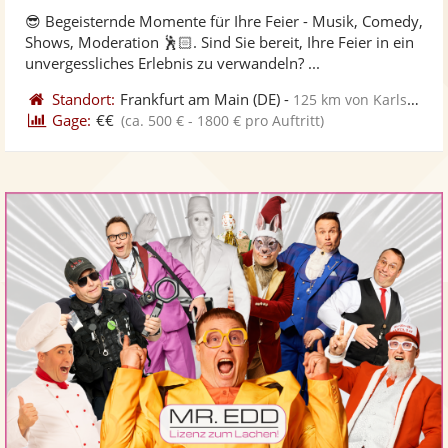
stellt
ste
😎 Begeisternde Momente für Ihre Feier - Musik, Comedy,
Fotos
Vi
Shows, Moderation 🕺🏻. Sind Sie bereit, Ihre Feier in ein
bereit
ber
unvergessliches Erlebnis zu verwandeln? ...
Standort:
Frankfurt am Main
(DE)
-
125 km von Karlsruhe
Gage:
€€
(ca. 500 € - 1800 € pro Auftritt)