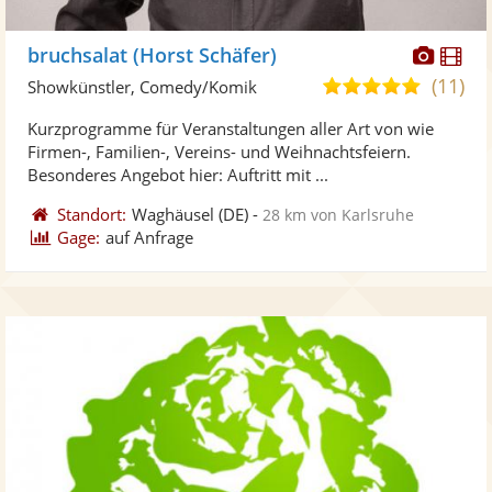
Diese
Di
bruchsalat (Horst Schäfer)
Künst
Kü
(11)
4,9
Showkünstler, Comedy/Komik
stellt
ste
von
Kurzprogramme für Veranstaltungen aller Art von wie
Fotos
Vi
5
Firmen-, Familien-, Vereins- und Weihnachtsfeiern.
bereit
ber
Sternen
Besonderes Angebot hier: Auftritt mit ...
Standort:
Waghäusel
(DE)
-
28 km von Karlsruhe
Gage:
auf Anfrage