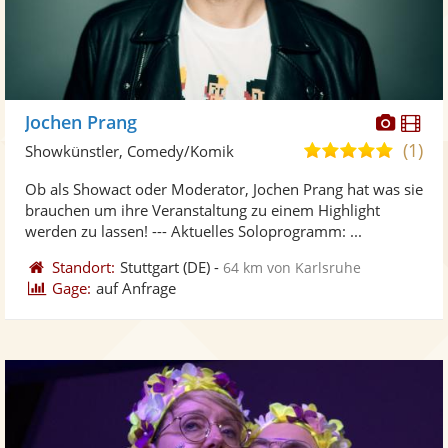
Diese
Di
Jochen Prang
Künst
Kü
(1)
5,0
Showkünstler, Comedy/Komik
stellt
ste
von
Ob als Showact oder Moderator, Jochen Prang hat was sie
Fotos
Vi
5
brauchen um ihre Veranstaltung zu einem Highlight
bereit
ber
Sternen
werden zu lassen! --- Aktuelles Soloprogramm: ...
Standort:
Stuttgart
(DE)
-
64 km von Karlsruhe
Gage:
auf Anfrage