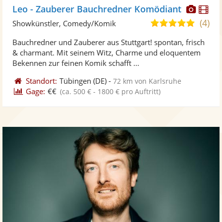
Diese
Di
Leo - Zauberer Bauchredner Komödiant
Künst
Kü
(4)
5,0
Showkünstler, Comedy/Komik
stellt
ste
von
Bauchredner und Zauberer aus Stuttgart! spontan, frisch
Fotos
Vi
5
& charmant. Mit seinem Witz, Charme und eloquentem
bereit
ber
Sternen
Bekennen zur feinen Komik schafft ...
Standort:
Tübingen
(DE)
-
72 km von Karlsruhe
Gage:
€€
(ca. 500 € - 1800 € pro Auftritt)