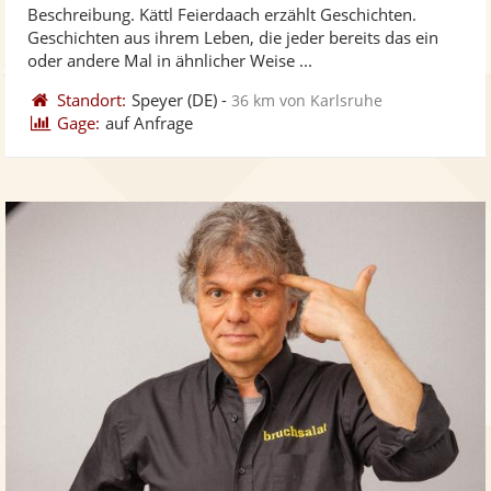
Beschreibung. Kättl Feierdaach erzählt Geschichten.
Fotos
Vi
5
Geschichten aus ihrem Leben, die jeder bereits das ein
bereit
ber
Sternen
oder andere Mal in ähnlicher Weise ...
Standort:
Speyer
(DE)
-
36 km von Karlsruhe
Gage:
auf Anfrage