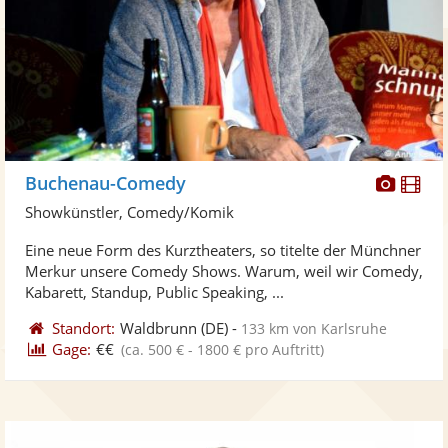
Diese
Di
Buchenau-Comedy
Künst
Kü
Showkünstler, Comedy/Komik
stellt
ste
Eine neue Form des Kurztheaters, so titelte der Münchner
Fotos
Vi
Merkur unsere Comedy Shows. Warum, weil wir Comedy,
bereit
ber
Kabarett, Standup, Public Speaking, ...
Standort:
Waldbrunn
(DE)
-
133 km von Karlsruhe
Gage:
€€
(ca. 500 € - 1800 € pro Auftritt)