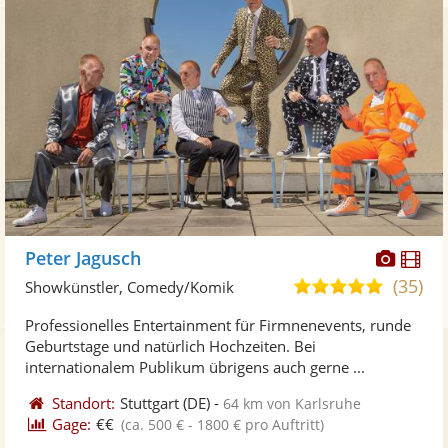
Diese
Di
Peter Jagusch
Künst
Kü
(35)
5,0
Showkünstler, Comedy/Komik
stellt
ste
von
Professionelles Entertainment für Firmnenevents, runde
Fotos
Vi
5
Geburtstage und natürlich Hochzeiten. Bei
bereit
ber
Sternen
internationalem Publikum übrigens auch gerne ...
Standort:
Stuttgart
(DE)
-
64 km von Karlsruhe
Gage:
€€
(ca. 500 € - 1800 € pro Auftritt)