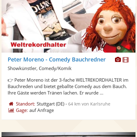
Diese
Di
Peter Moreno - Comedy Bauchredner
Künst
Kü
Showkünstler, Comedy/Komik
stellt
ste
👉 Peter Moreno ist der 3-fache WELTREKORDHALTER im
Fotos
Vi
Bauchreden und bietet geballte Comedy aus dem Bauch.
bereit
ber
Ihre Gäste werden Tränen lachen. Er wurde ...
Standort:
Stuttgart
(DE)
-
64 km von Karlsruhe
Gage:
auf Anfrage