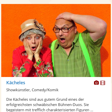
Diese
Di
Kächeles
Künst
Kü
Showkünstler, Comedy/Komik
stellt
ste
Die Kächeles sind aus gutem Grund eines der
Fotos
Vi
erfolgreichsten schwäbischen Bühnen-Duos. Sie
bereit
ber
begeistern mit trefflich charakterisierten Figuren ...