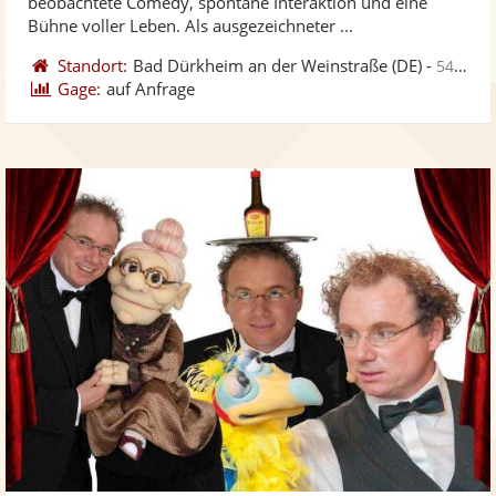
beobachtete Comedy, spontane Interaktion und eine
bereit
ber
Sternen
Bühne voller Leben. Als ausgezeichneter ...
Standort:
Bad Dürkheim an der Weinstraße
(DE)
-
54 km von Karlsruhe
Gage:
auf Anfrage