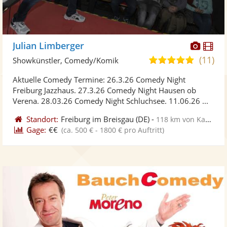
Diese
Di
Julian Limberger
Künst
Kü
(11)
4,8
Showkünstler, Comedy/Komik
stellt
ste
von
Aktuelle Comedy Termine: 26.3.26 Comedy Night
Fotos
Vi
5
Freiburg Jazzhaus. 27.3.26 Comedy Night Hausen ob
bereit
ber
Sternen
Verena. 28.03.26 Comedy Night Schluchsee. 11.06.26 ...
Standort:
Freiburg im Breisgau
(DE)
-
118 km von Karlsruhe
Gage:
€€
(ca. 500 € - 1800 € pro Auftritt)