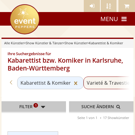
Künstler-
Künstler
Meine
eventpeppers
Login
A-
Künstle
MENU
Z
Alle Künstler
>
Show Künstler & Tänzer
>
Show Künstler
>
Kabarettist & Komiker
Ihre Suchergebnisse für
Kabarettist bzw. Komiker in Karlsruhe,
Baden-Württemberg
Zurück zu «Show Künstler»
Kategorie «Kabarettist 
Kabarettist & Komiker
Varieté & Travestie
1
FILTER
SUCHE ÄNDERN
Seite 1 von 1
17 Showkünstler