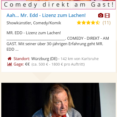
Diese
Di
Aah... Mr. Edd - Lizenz zum Lachen!
Künst
Kü
(11)
4,7
Showkünstler, Comedy/Komik
stellt
ste
von
MR. EDD - Lizenz zum Lachen!
Fotos
Vi
5
________________________________. COMEDY - DIREKT - AM
bereit
ber
Sternen
GAST. Mit seiner über 30-jährigen Erfahrung geht MR.
EDD ...
Standort:
Würzburg
(DE)
-
142 km von Karlsruhe
Gage:
€€
(ca. 500 € - 1800 € pro Auftritt)