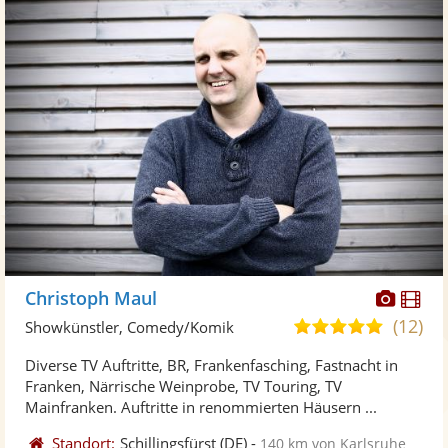
Diese
Di
Christoph Maul
Künst
Kü
(12)
5,0
Showkünstler, Comedy/Komik
stellt
ste
von
Diverse TV Auftritte, BR, Frankenfasching, Fastnacht in
Fotos
Vi
5
Franken, Närrische Weinprobe, TV Touring, TV
bereit
ber
Sternen
Mainfranken. Auftritte in renommierten Häusern ...
Standort:
Schillingsfürst
(DE)
-
140 km von Karlsruhe