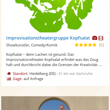
Diese
Di
Improvisationstheatergruppe Kopfsalat
Künst
Kü
(6)
4,8
Showkünstler, Comedy/Komik
stellt
ste
von
Kopfsalat – denn Lachen ist gesund. Das
Fotos
Vi
5
Improvisationstheater Kopfsalat erfindet was das Zeug
bereit
ber
Sternen
hält und durchbricht dabei die Grenzen der Kreativität. ...
Standort:
Heidelberg
(DE)
-
51 km von Karlsruhe
Gage:
auf Anfrage