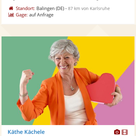
Standort:
Balingen
(DE)
-
87 km von Karlsruhe
Gage:
auf Anfrage
Diese
Di
Käthe Kächele