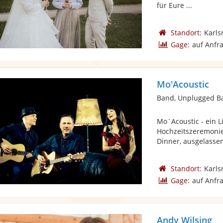
für Eure ...
Standort:
Karls
Gage:
auf Anfr
Mo'Acoustic
Mo´Acoustic - ein L
Hochzeitszeremoni
Dinner, ausgelassen
Standort:
Karls
Gage:
auf Anfr
Andy Wilsing