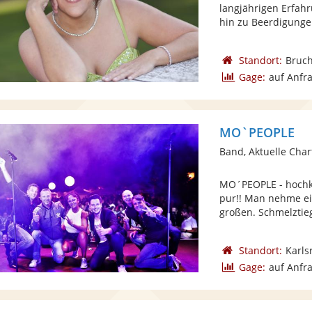
langjährigen Erfahr
hin zu Beerdigungen
Standort:
Bruch
Gage:
auf Anfr
MO`PEOPLE
Band, Aktuelle Char
MO´PEOPLE - hochka
pur!! Man nehme ein
großen. Schmelztiege
Standort:
Karls
Gage:
auf Anfr