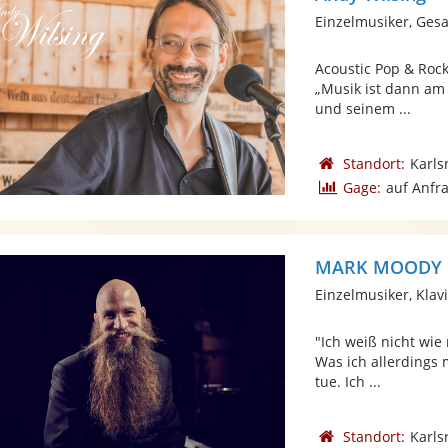
Einzelmusiker, Gesa
Acoustic Pop & Roc
„Musik ist dann am
und seinem ...
Standort:
Karls
Gage:
auf Anfr
MARK MOODY
Einzelmusiker, Klavi
"Ich weiß nicht wie
Was ich allerdings m
tue. Ich ...
Standort:
Karls