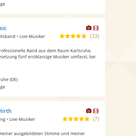
age
Dieser
Dieser
sic
Künstler
Künstler
(33)
4,9
itsband • Live-Musiker
stellt
stellt
von
Fotos
Videos
professionelle Band aus dem Raum Karlsruhe,
5
bereit.
bereit.
esetzung fünf erstklassige Musiker umfasst, bei
Sternen
ruhe
(DE)
age
Dieser
Dieser
Hirth
Künstler
Künstler
(7)
5,0
ng • Live-Musiker
stellt
stellt
von
Fotos
Videos
 meiner ausgebildeten Stimme und meiner
5