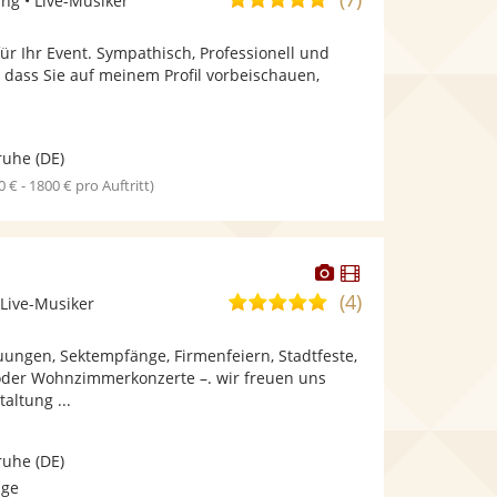
ng • Live-Musiker
stellt
stellt
von
Fotos
Videos
für Ihr Event. Sympathisch, Professionell und
5
bereit.
bereit.
, dass Sie auf meinem Profil vorbeischauen,
Sternen
ruhe
(DE)
0 € - 1800 € pro Auftritt)
Dieser
Dieser
Künstler
Künstler
(4)
4,9
 Live-Musiker
stellt
stellt
von
Fotos
Videos
uungen, Sektempfänge, Firmenfeiern, Stadtfeste,
5
bereit.
bereit.
oder Wohnzimmerkonzerte –. wir freuen uns
Sternen
altung ...
ruhe
(DE)
age