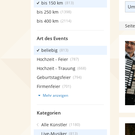
bis 150 km
(813)
Umk
bis 250 km
(1398)
bis 400 km
(2114)
Seite
Art des Events
beliebig
(813)
Hochzeit - Feier
(787)
Hochzeit - Trauung
(668)
Geburtstagsfeier
(794)
Firmenfeier
(701)
Mehr anzeigen
Kategorien
Alle Künstler
(1180)
Live-Musiker
(813)