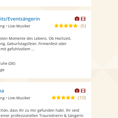
Dieser
Dieser
its/Eventsängerin
Künstler
Künstler
(6)
5,0
ng • Live-Musiker
stellt
stellt
von
Fotos
Videos
nsten Momente des Lebens. Ob Hochzeit,
5
bereit.
bereit.
ng, Geburtstagsfeier, Firmenfest oder
Sternen
mit gefühlvollem ...
ruhe
(DE)
age
Dieser
Dieser
ea
Künstler
Künstler
(10)
5,0
ng • Live-Musiker
stellt
stellt
von
Fotos
Videos
chön, dass Ihr zu mir gefunden habt. Ihr seid
5
bereit.
bereit.
 einer professionellen Traurednerin & Sängerin
Sternen