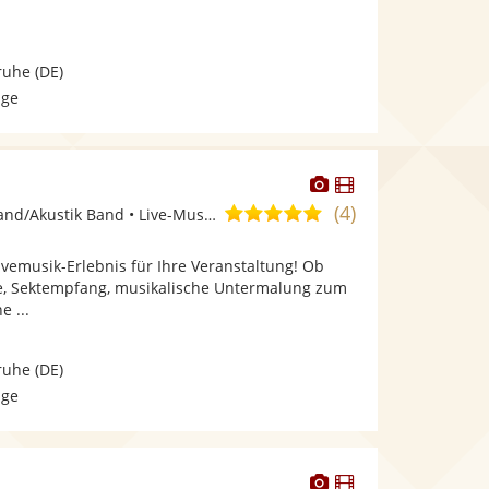
ruhe
(DE)
age
Dieser
Dieser
Künstler
Künstler
(4)
5,0
Band, Unplugged Band/Akustik Band • Live-Musiker
stellt
stellt
von
Fotos
Videos
ivemusik-Erlebnis für Ihre Veranstaltung! Ob
5
bereit.
bereit.
e, Sektempfang, musikalische Untermalung zum
Sternen
e ...
ruhe
(DE)
age
Dieser
Dieser