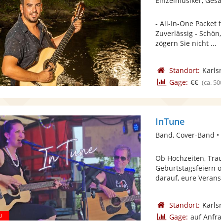
Einzelmusiker, Gesa
- All-In-One Packet 
Zuverlässig - Schön
zögern Sie nicht ...
Standort:
Karls
Gage:
€€
(ca. 50
InTune
Band, Cover-Band •
Ob Hochzeiten, Tra
Geburtstagsfeiern 
darauf, eure Veranst
Standort:
Karls
Gage:
auf Anfr