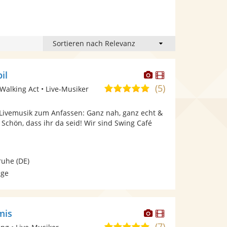
Dieser
Dieser
il
Künstler
Künstler
(5)
5,0
Walking Act • Live-Musiker
stellt
stellt
von
Fotos
Videos
 Livemusik zum Anfassen: Ganz nah, ganz echt &
5
bereit.
bereit.
️. Schön, dass ihr da seid! Wir sind Swing Café
Sternen
ruhe
(DE)
age
Dieser
Dieser
mis
Künstler
Künstler
(7)
5,0