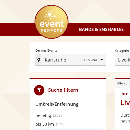
eventpeppers
BANDS & ENSEMBLES
Radius
Ort des Events
Kategorie
Karlsruhe
Live-
Ort
des
Events
Alle Kün
festlegen
Suche filtern
Ihre
Li
Umkreis/Entfernung
Durc
beliebig
(2538)
nach
bis 50 km
(118)