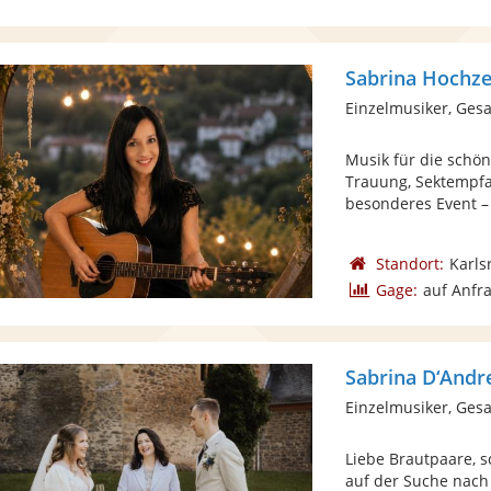
Sabrina Hochze
Einzelmusiker, Gesa
Musik für die schö
Trauung, Sektempfa
besonderes Event – 
Standort:
Karls
Gage:
auf Anfr
Sabrina D‘Andr
Einzelmusiker, Gesa
Liebe Brautpaare, s
auf der Suche nach