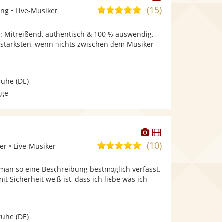
Künstler
Künstler
(15)
5,0
ng • Live-Musiker
stellt
stellt
von
Fotos
Videos
k: Mitreißend, authentisch & 100 % auswendig.
5
bereit.
bereit.
 stärksten, wenn nichts zwischen dem Musiker
Sternen
ruhe
(DE)
age
Dieser
Dieser
Künstler
Künstler
(10)
5,0
er • Live-Musiker
stellt
stellt
von
Fotos
Videos
 man so eine Beschreibung bestmöglich verfasst.
5
bereit.
bereit.
it Sicherheit weiß ist, dass ich liebe was ich
Sternen
ruhe
(DE)