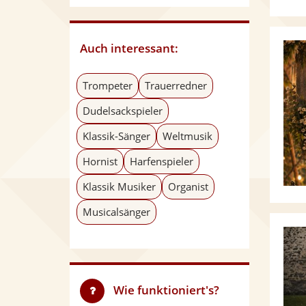
Auch interessant:
Trompeter
Trauerredner
Dudelsackspieler
Klassik-Sänger
Weltmusik
Hornist
Harfenspieler
Klassik Musiker
Organist
Musicalsänger
Wie funktioniert's?