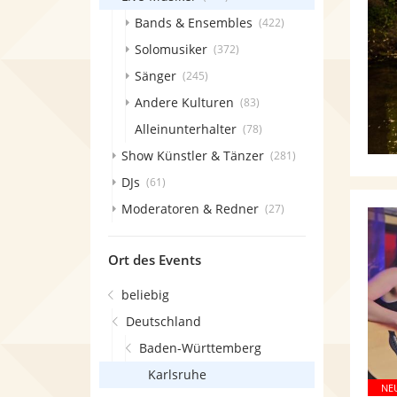
Bands & Ensembles
(422)
Solomusiker
(372)
Sänger
(245)
Andere Kulturen
(83)
Alleinunterhalter
(78)
Show Künstler & Tänzer
(281)
DJs
(61)
Moderatoren & Redner
(27)
Ort des Events
beliebig
Deutschland
Baden-Württemberg
Karlsruhe