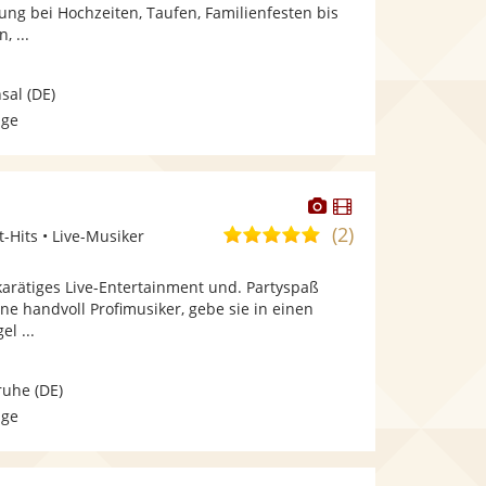
bereit.
bereit.
ung bei Hochzeiten, Taufen, Familienfesten bis
Sternen
, ...
sal
(DE)
age
Dieser
Dieser
Künstler
Künstler
(2)
5,0
t-Hits • Live-Musiker
stellt
stellt
von
Fotos
Videos
rätiges Live-Entertainment und. Partyspaß
5
bereit.
bereit.
e handvoll Profimusiker, gebe sie in einen
Sternen
l ...
ruhe
(DE)
age