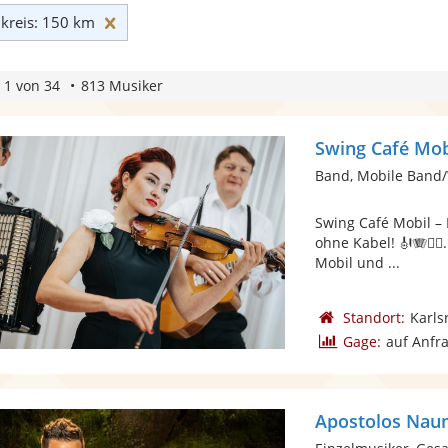
Umkreis: 150 km zurücksetzen
reis: 150 km
 1 von 34
813 Musiker
Swing Café Mob
Band, Mobile Band/
Swing Café Mobil –
ohne Kabel! 🎻🪗🚶‍♂
Mobil und ...
Standort:
Karls
Gage:
auf Anfr
Apostolos Nau