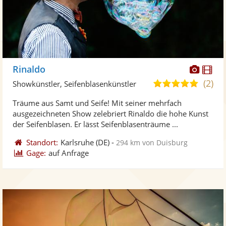
Diese
Di
Rinaldo
Künst
Kü
(2)
4,9
Showkünstler, Seifenblasenkünstler
stellt
ste
von
Träume aus Samt und Seife! Mit seiner mehrfach
Fotos
Vi
5
ausgezeichneten Show zelebriert Rinaldo die hohe Kunst
bereit
ber
Sternen
der Seifenblasen. Er lässt Seifenblasenträume ...
Standort:
Karlsruhe
(DE)
-
294 km von Duisburg
Gage:
auf Anfrage