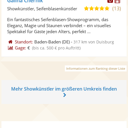
Galina Chernik
Künst
Kü
(13)
5,0
Showkünstler, Seifenblasenkünstler
stellt
ste
von
Ein fantastisches Seifenblasen-Showprogramm, das
Fotos
Vi
5
Eleganz, Magie und Staunen verbindet – ein visuelles
bereit
ber
Sternen
Spektakel für Gäste jeden Alters, perfekt ...
Standort:
Baden-Baden
(DE)
-
317 km von Duisburg
Gage:
€
(bis ca. 500 € pro Auftritt)
Informationen zum Ranking dieser Liste
Mehr Showkünstler im größeren Umkreis finden