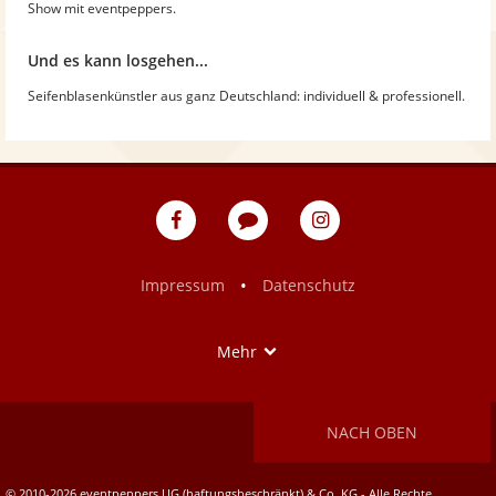
Show mit eventpeppers.
Und es kann losgehen...
Seifenblasenkünstler aus ganz Deutschland: individuell & professionell.
eventpeppers
Blog
eventpeppers
auf
auf
Facebook
Instagram
•
Impressum
Datenschutz
Show
Mehr
NACH OBEN
© 2010-2026 eventpeppers UG (haftungsbeschränkt) & Co. KG - Alle Rechte