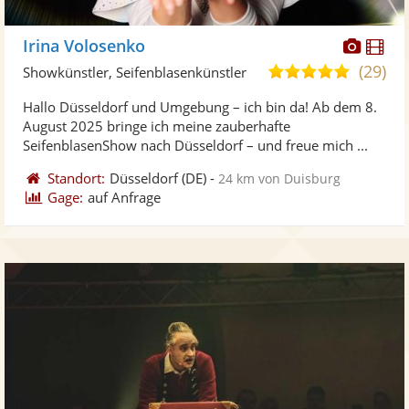
Diese
Di
Irina Volosenko
Künst
Kü
(29)
5,0
Showkünstler, Seifenblasenkünstler
stellt
ste
von
Hallo Düsseldorf und Umgebung – ich bin da! Ab dem 8.
Fotos
Vi
5
August 2025 bringe ich meine zauberhafte
bereit
ber
Sternen
SeifenblasenShow nach Düsseldorf – und freue mich ...
Standort:
Düsseldorf
(DE)
-
24 km von Duisburg
Gage:
auf Anfrage