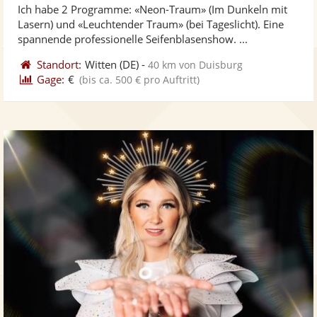
Ich habe 2 Programme: «Neon-Traum» (Im Dunkeln mit
Fotos
Vi
5
Lasern) und «Leuchtender Traum» (bei Tageslicht). Eine
bereit
ber
Sternen
spannende professionelle Seifenblasenshow. ...
Standort:
Witten
(DE)
-
40 km von Duisburg
Gage:
€
(bis ca. 500 € pro Auftritt)