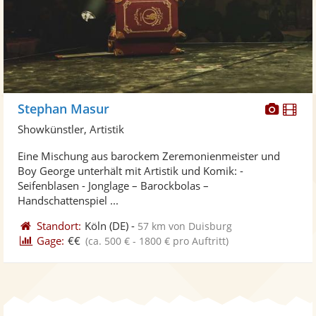
Diese
Di
Stephan Masur
Künst
Kü
Showkünstler, Artistik
stellt
ste
Eine Mischung aus barockem Zeremonienmeister und
Fotos
Vi
Boy George unterhält mit Artistik und Komik: -
bereit
ber
Seifenblasen - Jonglage – Barockbolas –
Handschattenspiel ...
Standort:
Köln
(DE)
-
57 km von Duisburg
Gage:
€€
(ca. 500 € - 1800 € pro Auftritt)