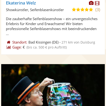
Diese
Di
Ekaterina Welz
Künst
Kü
(3)
5,0
Showkünstler, Seifenblasenkünstler
stellt
ste
von
Die zauberhafte Seifenblasenshow – ein unvergessliches
Fotos
Vi
5
Erlebnis für Kinder und Erwachsene! Wir bieten
bereit
ber
Sternen
professionelle Seifenblasenshows mit beeindruckenden
...
Standort:
Bad Kissingen
(DE)
-
271 km von Duisburg
Gage:
€
(bis ca. 500 € pro Auftritt)