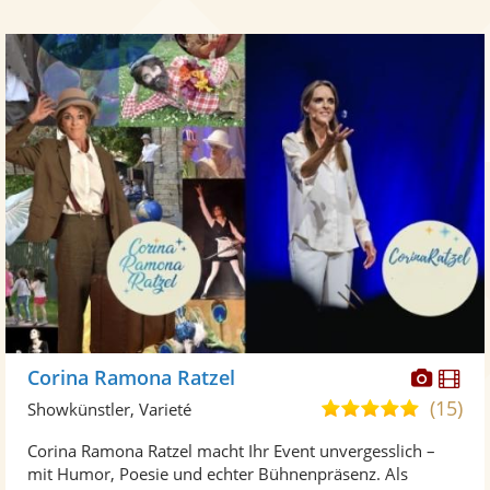
Diese
Di
Corina Ramona Ratzel
Künst
Kü
(15)
4,9
Showkünstler, Varieté
stellt
ste
von
Corina Ramona Ratzel macht Ihr Event unvergesslich –
Fotos
Vi
5
mit Humor, Poesie und echter Bühnenpräsenz. Als
bereit
ber
Sternen