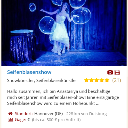
Diese
Di
Seifenblasenshow
Künst
Kü
(21)
5,0
Showkünstler, Seifenblasenkünstler
stellt
ste
von
Hallo zusammen, ich bin Anastasiya und beschäftige
Fotos
Vi
5
mich seit Jahren mit Seifenblasen-Show! Eine einzigartige
bereit
ber
Sternen
Seifenblasenshow wird zu einem Höhepunkt ...
Standort:
Hannover
(DE)
-
228 km von Duisburg
Gage:
€
(bis ca. 500 € pro Auftritt)