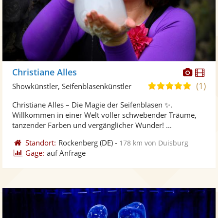
Diese
Di
Christiane Alles
Künst
Kü
(1)
5,0
Showkünstler, Seifenblasenkünstler
stellt
ste
von
Christiane Alles – Die Magie der Seifenblasen ✨.
Fotos
Vi
5
Willkommen in einer Welt voller schwebender Träume,
bereit
ber
Sternen
tanzender Farben und vergänglicher Wunder! ...
Standort:
Rockenberg
(DE)
-
178 km von Duisburg
Gage:
auf Anfrage