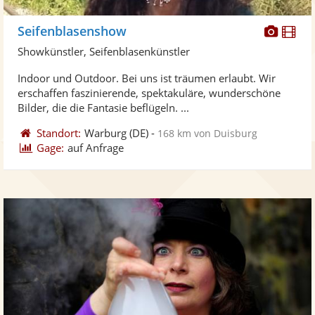
Diese
Di
Seifenblasenshow
Künst
Kü
Showkünstler, Seifenblasenkünstler
stellt
ste
Indoor und Outdoor. Bei uns ist träumen erlaubt. Wir
Fotos
Vi
erschaffen faszinierende, spektakuläre, wunderschöne
bereit
ber
Bilder, die die Fantasie beflügeln. ...
Standort:
Warburg
(DE)
-
168 km von Duisburg
Gage:
auf Anfrage