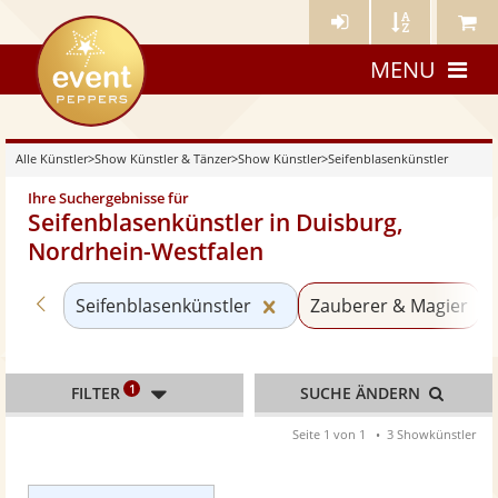
Künstler-
Künstler
Meine
eventpeppers
Login
A-
Künstle
MENU
Z
Alle Künstler
>
Show Künstler & Tänzer
>
Show Künstler
>
Seifenblasenkünstler
Ihre Suchergebnisse für
Seifenblasenkünstler in Duisburg,
Nordrhein-Westfalen
Zurück zu «Show Künstler»
Kategorie «Seifenblasenk
Seifenblasenkünstler
Zauberer & Magier
1
FILTER
SUCHE ÄNDERN
Seite 1 von 1
3 Showkünstler