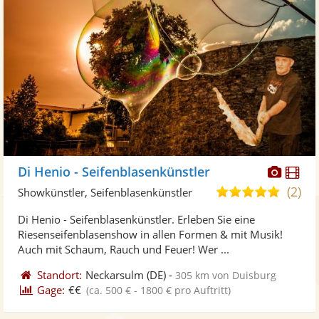
Diese
Di
Di Henio - Seifenblasenkünstler
Künst
Kü
(2)
5,0
Showkünstler, Seifenblasenkünstler
stellt
ste
von
Di Henio - Seifenblasenkünstler. Erleben Sie eine
Fotos
Vi
5
Riesenseifenblasenshow in allen Formen & mit Musik!
bereit
ber
Sternen
Auch mit Schaum, Rauch und Feuer! Wer ...
Standort:
Neckarsulm
(DE)
-
305 km von Duisburg
Gage:
€€
(ca. 500 € - 1800 € pro Auftritt)