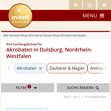
Künstler-
Künstler
Meine
eventpeppers
Login
A-
Künstle
MENU
Z
Alle Künstler
>
Show Künstler & Tänzer
>
Show Künstler
>
Akrobaten
Ihre Suchergebnisse für
Akrobaten in Duisburg, Nordrhein-
Westfalen
Zurück zu «Show Künstler»
Kategorie «Akrobaten» zurücksetze
Akrobaten
Zauberer & Magier
Animations
1
FILTER
SUCHE ÄNDERN
Seite 1 von 1
11 Showkünstler