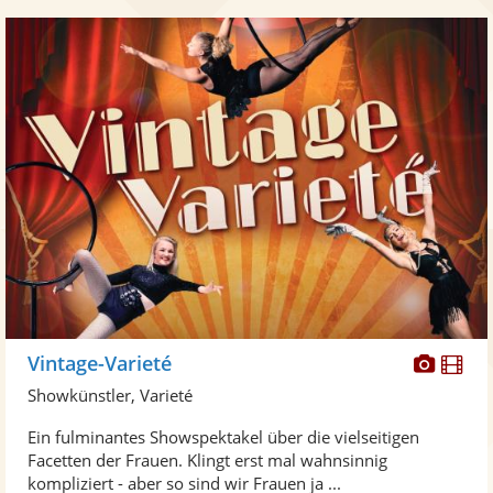
Diese
Di
Vintage-Varieté
Künst
Kü
Showkünstler, Varieté
stellt
ste
Ein fulminantes Showspektakel über die vielseitigen
Fotos
Vi
Facetten der Frauen. Klingt erst mal wahnsinnig
bereit
ber
kompliziert - aber so sind wir Frauen ja ...