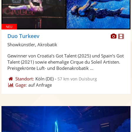
Diese
Di
Duo Turkeev
Künst
Kü
Showkünstler, Akrobatik
stellt
ste
Gewinner von Croatia’s Got Talent (2025) und Spain’s Got
Fotos
Vi
Talent (2021) sowie ehemalige Cirque du Soleil Artisten.
bereit
ber
Preisgekrönte Luft- und Bodenakrobatik ...
Standort:
Köln
(DE)
-
57 km von Duisburg
Gage:
auf Anfrage