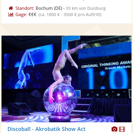
Standort:
Bochum
(DE)
-
33 km von Duisburg
Gage:
€€€
(ca. 1800 € - 3500 € pro Auftritt)
Diese
Di
Discoball - Akrobatik Show Act