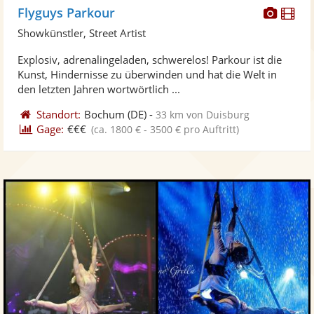
Diese
Di
Flyguys Parkour
Künst
Kü
Showkünstler, Street Artist
stellt
ste
Explosiv, adrenalingeladen, schwerelos! Parkour ist die
Fotos
Vi
Kunst, Hindernisse zu überwinden und hat die Welt in
bereit
ber
den letzten Jahren wortwörtlich ...
Standort:
Bochum
(DE)
-
33 km von Duisburg
Gage:
€€€
(ca. 1800 € - 3500 € pro Auftritt)