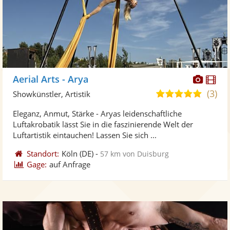
Diese
Di
Aerial Arts - Arya
Künst
Kü
(3)
5,0
Showkünstler, Artistik
stellt
ste
von
Eleganz, Anmut, Stärke - Aryas leidenschaftliche
Fotos
Vi
5
Luftakrobatik lässt Sie in die faszinierende Welt der
bereit
ber
Sternen
Luftartistik eintauchen! Lassen Sie sich ...
Standort:
Köln
(DE)
-
57 km von Duisburg
Gage:
auf Anfrage