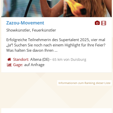
Diese
Di
Zazou-Movement
Künst
Kü
Showkünstler, Feuerkünstler
stellt
ste
Erfolgreiche Teilnehmerin des Supertalent 2025, vier mal
Fotos
Vi
„Ja“! Suchen Sie noch nach einem Highlight für Ihre Feier?
bereit
ber
Was halten Sie davon Ihren ...
Standort:
Altena
(DE)
-
65 km von Duisburg
Gage:
auf Anfrage
Informationen zum Ranking dieser Liste