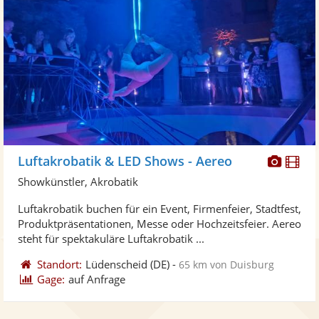
Diese
Di
Luftakrobatik & LED Shows - Aereo
Künst
Kü
Showkünstler, Akrobatik
stellt
ste
Luftakrobatik buchen für ein Event, Firmenfeier, Stadtfest,
Fotos
Vi
Produktpräsentationen, Messe oder Hochzeitsfeier. Aereo
bereit
ber
steht für spektakuläre Luftakrobatik ...
Standort:
Lüdenscheid
(DE)
-
65 km von Duisburg
Gage:
auf Anfrage