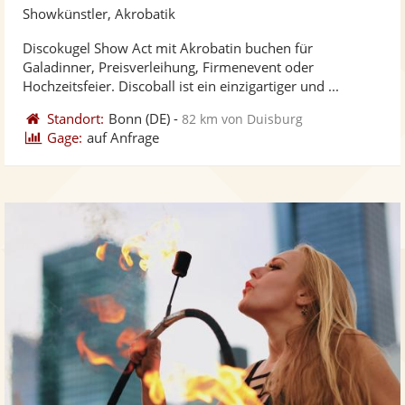
Künst
Kü
Showkünstler, Akrobatik
stellt
ste
Discokugel Show Act mit Akrobatin buchen für
Fotos
Vi
Galadinner, Preisverleihung, Firmenevent oder
bereit
ber
Hochzeitsfeier. Discoball ist ein einzigartiger und ...
Standort:
Bonn
(DE)
-
82 km von Duisburg
Gage:
auf Anfrage