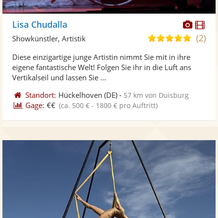
Diese
Di
Lisa Chudalla
Künst
Kü
(2)
5,0
Showkünstler, Artistik
stellt
ste
von
Diese einzigartige junge Artistin nimmt Sie mit in ihre
Fotos
Vi
5
eigene fantastische Welt! Folgen Sie ihr in die Luft ans
bereit
ber
Sternen
Vertikalseil und lassen Sie ...
Standort:
Hückelhoven
(DE)
-
57 km von Duisburg
Gage:
€€
(ca. 500 € - 1800 € pro Auftritt)