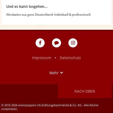
Und es kann losgehen...
Akrobaten aus ganz Deutschland: individuell & professionell.
eventpeppers
Blog
eventpeppers
auf
auf
Facebook
Instagram
•
Impressum
Datenschutz
Show
Mehr
NACH OBEN
© 2010-2026 eventpeppers UG (haftungsbeschränkt) & Co. KG - Alle Rechte
vorbehalten.