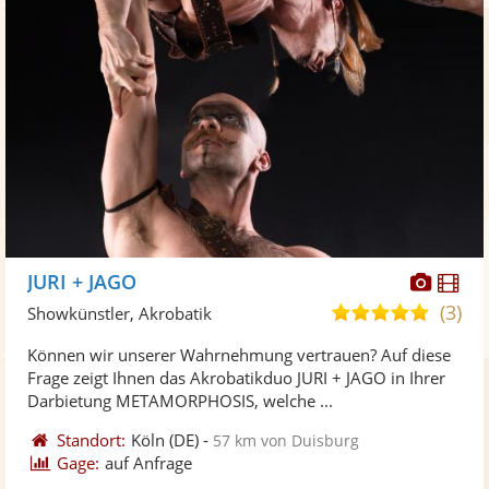
Diese
Di
JURI + JAGO
Künst
Kü
(3)
5,0
Showkünstler, Akrobatik
stellt
ste
von
Können wir unserer Wahrnehmung vertrauen? Auf diese
Fotos
Vi
5
Frage zeigt Ihnen das Akrobatikduo JURI + JAGO in Ihrer
bereit
ber
Sternen
Darbietung METAMORPHOSIS, welche ...
Standort:
Köln
(DE)
-
57 km von Duisburg
Gage:
auf Anfrage