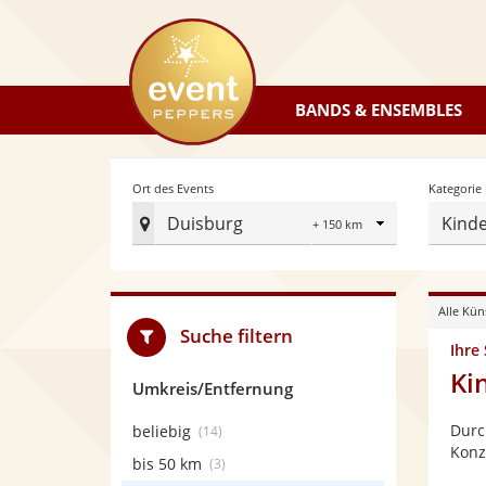
eventpeppers
BANDS & ENSEMBLES
Radius
Ort des Events
Kategorie
Duisburg
Kind
Ort
des
Events
Alle Kün
festlegen
Suche filtern
Ihre
Ki
Umkreis/Entfernung
Durc
beliebig
(14)
Konz
bis 50 km
(3)