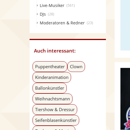
Live-Musiker
(561)
DJs
(28)
Moderatoren & Redner
(23)
Auch interessant:
Puppentheater
Clown
Kinderanimation
Ballonkünstler
Weihnachtsmann
Tiershow & Dressur
Seifenblasenkünstler