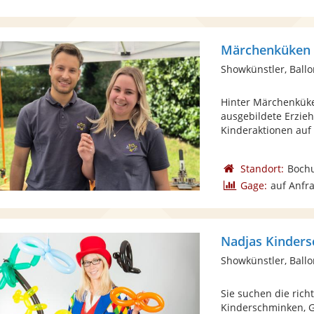
Märchenküken 
Showkünstler, Ballo
Hinter Märchenküke
ausgebildete Erzieh
Kinderaktionen auf .
Standort:
Boch
Gage:
auf Anfr
Nadjas Kinders
Showkünstler, Ballo
Sie suchen die rich
Kinderschminken, G