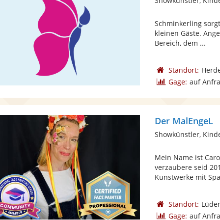
Showkünstler, Kin
Schminkerling sorgt
kleinen Gäste. An
Bereich, dem ...
Standort:
Herde
Gage:
auf Anfr
Der MalEngeL
Showkünstler, Kin
Mein Name ist Carol
verzaubere seid 201
Kunstwerke mit Spaß
Standort:
Lüde
Gage:
auf Anfr