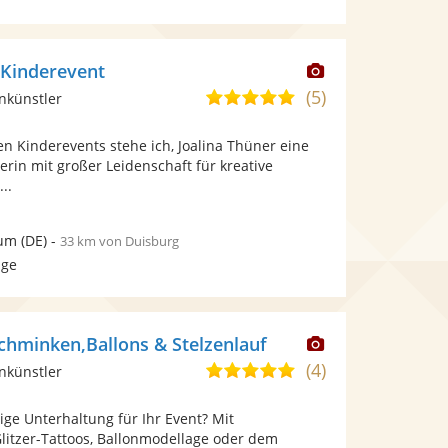
Dieser
Kinderevent
Künstler
(5)
5,0
nkünstler
stellt
von
Fotos
n Kinderevents stehe ich, Joalina Thüner eine
5
bereit.
erin mit großer Leidenschaft für kreative
Sternen
..
um
(DE)
-
33 km von Duisburg
age
Dieser
chminken,Ballons & Stelzenlauf
Künstler
(4)
5,0
nkünstler
stellt
von
Fotos
tige Unterhaltung für Ihr Event? Mit
5
bereit.
litzer-Tattoos, Ballonmodellage oder dem
Sternen