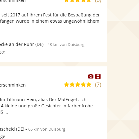
derschminken
stellt
von
Fotos
 seit 2017 auf Ihrem Fest für die Bespaßung der
5
bereit.
gefangen wurde in einem etwas ungewöhnlichem
Sternen
cke an der Ruhr
(DE)
-
48 km von Duisburg
age
Dieser
Dieser
Künstler
Künstler
(7)
4,9
derschminken
stellt
stellt
von
Fotos
Videos
in Tillmann-Hein, alias Der MalEngeL. Ich
5
bereit.
bereit.
4 kleine und große Gesichter in farbenfrohe
Sternen
 ...
nscheid
(DE)
-
65 km von Duisburg
age