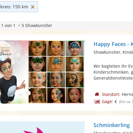
Umkreis: 150 km zurücksetzen
reis: 150 km
 1 von 1
5 Showkünstler
Happy Faces - 
Showkünstler, Kin
Wir begleiten Ihr E
Kinderschminken. g
Generaldienstleiste
Standort:
Hern
Gage:
€
(bis ca.
Schminkerling