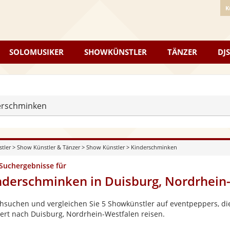
K
SOLOMUSIKER
SHOWKÜNSTLER
TÄNZER
DJS
erschminken
stler
>
Show Künstler & Tänzer
>
Show Künstler
>
Kinderschminken
 Suchergebnisse für
nderschminken in Duisburg, Nordrhein
hsuchen und vergleichen Sie 5 Showkünstler auf eventpeppers, die
ert nach Duisburg, Nordrhein-Westfalen reisen.