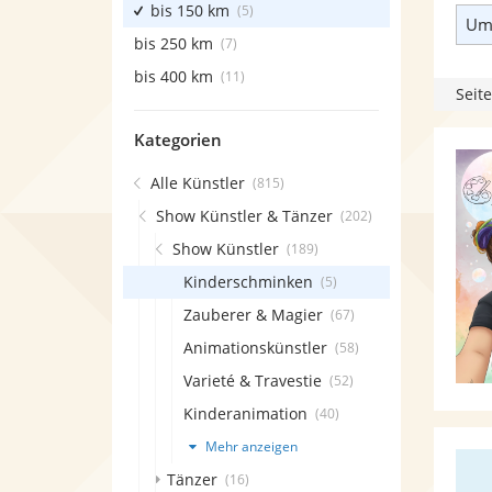
bis 150 km
(5)
Umk
bis 250 km
(7)
bis 400 km
(11)
Seite
Kategorien
Alle Künstler
(815)
Show Künstler & Tänzer
(202)
Show Künstler
(189)
Kinderschminken
(5)
Zauberer & Magier
(67)
Animationskünstler
(58)
Varieté & Travestie
(52)
Kinderanimation
(40)
Mehr anzeigen
Tänzer
(16)