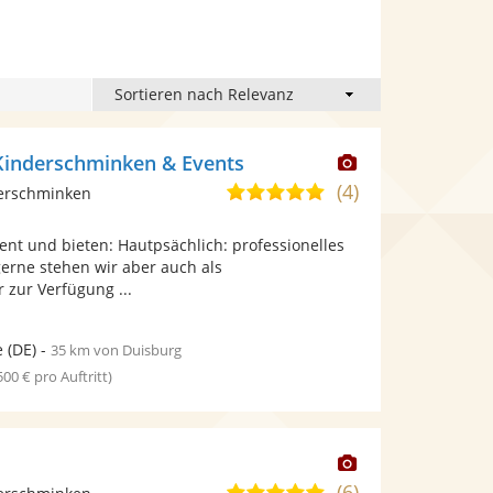
Dieser
Kinderschminken & Events
Künstler
(4)
5,0
derschminken
stellt
von
Fotos
vent und bieten: Hautpsächlich: professionelles
5
bereit.
erne stehen wir aber auch als
Sternen
r zur Verfügung ...
e
(DE)
-
35 km von Duisburg
 500 € pro Auftritt)
Dieser
Künstler
(6)
4,9