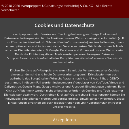
© 2010-2026 eventpeppers UG (haftungsbeschränkt) & Co. KG - Alle Rechte
vorbehalten.
Cookies und Datenschutz
eventpeppers nutzt Cookies und Tracking-Technologien. Einige Cookies und
Datenverarbeitungen sind für die Funktion unserer Website zwingend erforderlich (z. B.
um Künstler im Künstlerkorb "Meine Künstler" zu sammeln), andere helfen uns, Ihnen
einen optimierten und individualisierten Service zu bieten. Wir binden so auch Tools
externer Dienstleister wie z. B. Google, Facebook und Vimeo auf unserer Website ein.
Durch die Einbindung dieser Tools werden personenbezogene Daten an
Drittplattformen - auch außerhalb des Europäischen Wirtschaftsraums - übermittelt
und verarbeitet.
Klicken Sie bitte auf «Akzeptieren», wenn Sie mit der Verwendung aller Cookies
einverstanden sind und in die Datenverarbeitung durch Drittplattformen auch
außerhalb des Europäischen Wirtschaftsraums nach Art. 49 Abs. 1 lit. a DSGVO
zustimmen. In diesem Fall werden insbesondere Videoplayer von YouTube, Vimeo und
Dailymotion, Google Maps, Google Analytics und Facebook-Einbindungen aktiviert. Beim
Klick auf «Ablehnen» werden nicht unbedingt erforderlich Cookies und Tools externer
Dienstleister deaktiviert. Durch einen Klick auf «Datenschutz-Einstellungen» können Sie
individuelle Einstellungen treffen und bereits erteilte Einwilligungen widerrufen. Diese
Einstellungen erreichen Sie auch jederzeit über den Link «Datenschutz» im Footer
unserer Website.
Akzeptieren