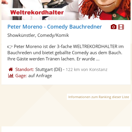
Diese
Di
Peter Moreno - Comedy Bauchredner
Künst
Kü
Showkünstler, Comedy/Komik
stellt
ste
👉 Peter Moreno ist der 3-fache WELTREKORDHALTER im
Fotos
Vi
Bauchreden und bietet geballte Comedy aus dem Bauch.
bereit
ber
Ihre Gäste werden Tränen lachen. Er wurde ...
Standort:
Stuttgart
(DE)
-
122 km von Konstanz
Gage:
auf Anfrage
Informationen zum Ranking dieser Liste