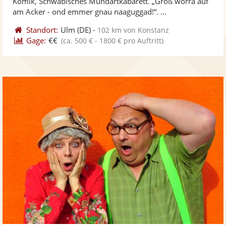
Komik, Schwäbisches Mundartkabarett. „Groß worra auf
bereit
ber
Sternen
am Acker - ond emmer gnau naaguggad!“. ...
Standort:
Ulm
(DE)
-
102 km von Konstanz
Gage:
€€
(ca. 500 € - 1800 € pro Auftritt)