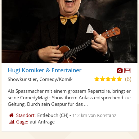
Diese
Di
Hugi Komiker & Entertainer
Künst
Kü
(6)
4,9
Showkünstler, Comedy/Komik
stellt
ste
von
Als Spassmacher mit einem grossem Repertoire, bringt er
Fotos
Vi
5
seine ComedyMagic Show ihrem Anlass entsprechend zur
bereit
ber
Sternen
Geltung. Durch sein Gespür für das ...
Standort:
Entlebuch
(CH)
-
112 km von Konstanz
Gage:
auf Anfrage