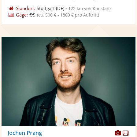
Standort:
Stuttgart
(DE)
-
122 km von Konstanz
Gage:
€€
(ca. 500 € - 1800 € pro Auftritt)
Diese
Di
Jochen Prang