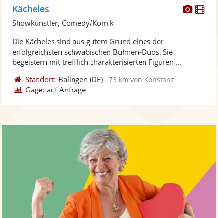
Diese
Di
Kächeles
Künst
Kü
Showkünstler, Comedy/Komik
stellt
ste
Die Kächeles sind aus gutem Grund eines der
Fotos
Vi
erfolgreichsten schwäbischen Bühnen-Duos. Sie
bereit
ber
begeistern mit trefflich charakterisierten Figuren ...
Standort:
Balingen
(DE)
-
73 km von Konstanz
Gage:
auf Anfrage