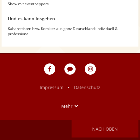
Show mit eventpeppers.
Und es kann losgehen...
Kabarettisten bzw. Komiker aus ganz Deutschland: individuell &
professionell.
eventpeppers
Blog
eventpeppers
auf
auf
Facebook
Instagram
•
Impressum
Datenschutz
Show
Mehr
NACH OBEN