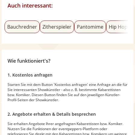
Auch interessant:
Bauchredner
Zitherspieler
Pantomime
Hip Hop Tä
Wie funktioniert's?
1. Kostenlos anfragen
Starten Sie mit dem Button 'Kostenlos anfragen' eine Anfrage an die für
Sie interessanten Showkünstler - also z. B. bestimmte Kabarettisten
bzw. Komiker. Diesen Button finden Sie auf den jeweiligen Künstler-
Profil-Seiten der Showkünstler.
2. Angebote erhalten & Details besprechen
Sie erhalten Angebote Ihrer angefragten Kabarettisten bzw. Komiker.
Nutzen Sie die Funktionen der eventpeppers-Plattform oder
telefonieren Sie direkt mit den Kabarettisten bzw. Komikern um weitere