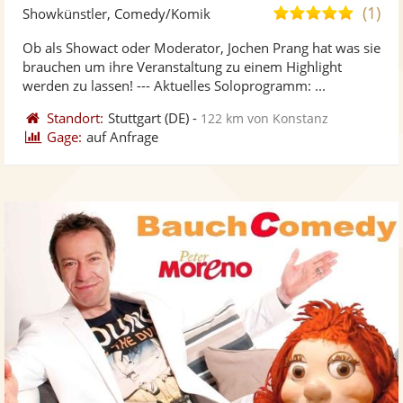
Künst
Kü
(1)
5,0
Showkünstler, Comedy/Komik
stellt
ste
von
Ob als Showact oder Moderator, Jochen Prang hat was sie
Fotos
Vi
5
brauchen um ihre Veranstaltung zu einem Highlight
bereit
ber
Sternen
werden zu lassen! --- Aktuelles Soloprogramm: ...
Standort:
Stuttgart
(DE)
-
122 km von Konstanz
Gage:
auf Anfrage