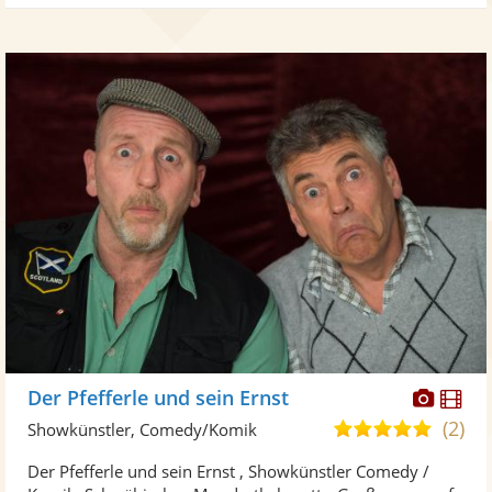
Diese
Di
Der Pfefferle und sein Ernst
Künst
Kü
(2)
5,0
Showkünstler, Comedy/Komik
stellt
ste
von
Der Pfefferle und sein Ernst , Showkünstler Comedy /
Fotos
Vi
5