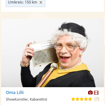
Umkreis: 150 km zurücksetzen
Umkreis: 150 km
Diese
Di
Oma Lilli
Künst
Kü
(7)
5,0
Showkünstler, Kabarettist
stellt
ste
von