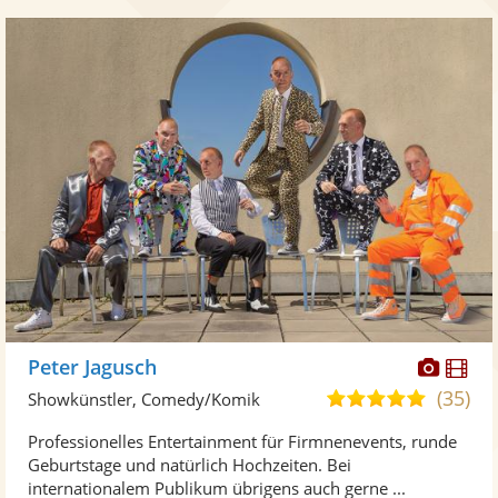
Diese
Di
Peter Jagusch
Künst
Kü
(35)
5,0
Showkünstler, Comedy/Komik
stellt
ste
von
Professionelles Entertainment für Firmnenevents, runde
Fotos
Vi
5
Geburtstage und natürlich Hochzeiten. Bei
bereit
ber
Sternen
internationalem Publikum übrigens auch gerne ...