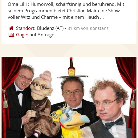
Oma Lilli : Humorvoll, scharfsinnig und berührend. Mit
Fotos
Vi
5
seinem Programmen bietet Christian Mair eine Show
bereit
ber
Sternen
voller Witz und Charme – mit einem Hauch ...
Standort:
Bludenz
(AT)
-
81 km von Konstanz
Gage:
auf Anfrage