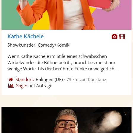
Diese
Di
Käthe Kächele
Künst
Kü
Showkünstler, Comedy/Komik
stellt
ste
Wenn Käthe Kächele im Stile eines schwäbischen
Fotos
Vi
Wirbelwindes die Bühne betritt, braucht es meist nur
bereit
ber
wenige Worte, bis der berühmte Funke unweigerlich ...
Standort:
Balingen
(DE)
-
73 km von Konstanz
Gage:
auf Anfrage