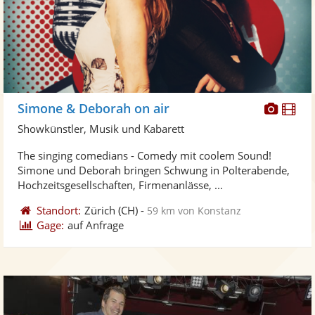
Diese
Di
Simone & Deborah on air
Künst
Kü
Showkünstler, Musik und Kabarett
stellt
ste
The singing comedians - Comedy mit coolem Sound!
Fotos
Vi
Simone und Deborah bringen Schwung in Polterabende,
bereit
ber
Hochzeitsgesellschaften, Firmenanlässe, ...
Standort:
Zürich
(CH)
-
59 km von Konstanz
Gage:
auf Anfrage