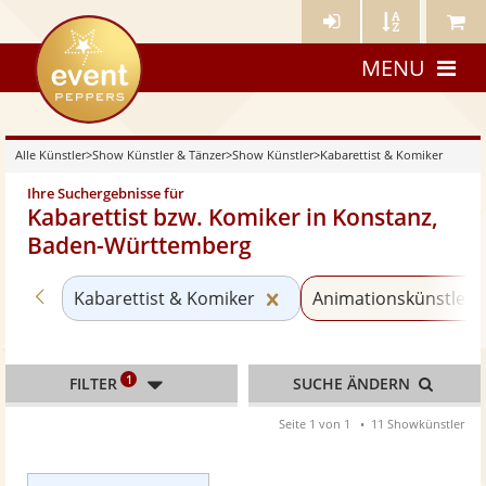
Künstler-
Künstler
Meine
eventpeppers
Login
A-
Künstle
MENU
Z
Alle Künstler
>
Show Künstler & Tänzer
>
Show Künstler
>
Kabarettist & Komiker
Ihre Suchergebnisse für
Kabarettist bzw. Komiker in Konstanz,
Baden-Württemberg
Zurück zu «Show Künstler»
Kategorie «Kabarettist 
Kabarettist & Komiker
Animationskünstler
1
FILTER
SUCHE ÄNDERN
Seite 1 von 1
11 Showkünstler