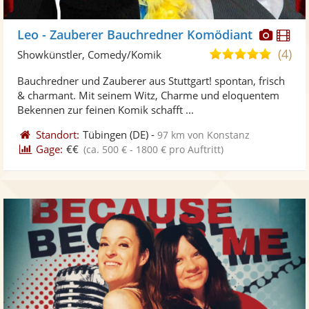
Diese
Di
Leo - Zauberer Bauchredner Komödiant
Künst
Kü
(4)
5,0
Showkünstler, Comedy/Komik
stellt
ste
von
Bauchredner und Zauberer aus Stuttgart! spontan, frisch
Fotos
Vi
5
& charmant. Mit seinem Witz, Charme und eloquentem
bereit
ber
Sternen
Bekennen zur feinen Komik schafft ...
Standort:
Tübingen
(DE)
-
97 km von Konstanz
Gage:
€€
(ca. 500 € - 1800 € pro Auftritt)