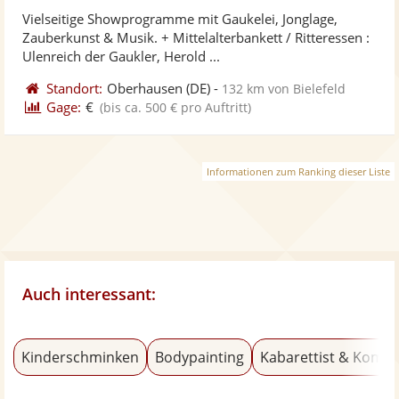
stellt
ste
von
Vielseitige Showprogramme mit Gaukelei, Jonglage,
Fotos
Vi
5
Zauberkunst & Musik. + Mittelalterbankett / Ritteressen :
bereit
ber
Sternen
Ulenreich der Gaukler, Herold ...
Standort:
Oberhausen
(DE)
-
132 km von Bielefeld
Gage:
€
(bis ca. 500 € pro Auftritt)
Informationen zum Ranking dieser Liste
Auch interessant:
Kinderschminken
Bodypainting
Kabarettist & Komik