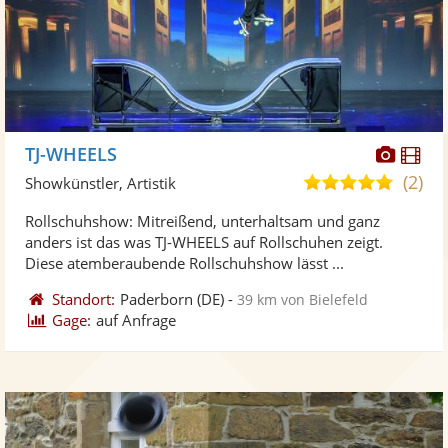
Diese
Di
TJ-WHEELS
Künst
Kü
(2)
4,9
Showkünstler, Artistik
stellt
ste
von
Rollschuhshow: Mitreißend, unterhaltsam und ganz
Fotos
Vi
5
anders ist das was TJ-WHEELS auf Rollschuhen zeigt.
bereit
ber
Sternen
Diese atemberaubende Rollschuhshow lässt ...
Standort:
Paderborn
(DE)
-
39 km von Bielefeld
Gage:
auf Anfrage