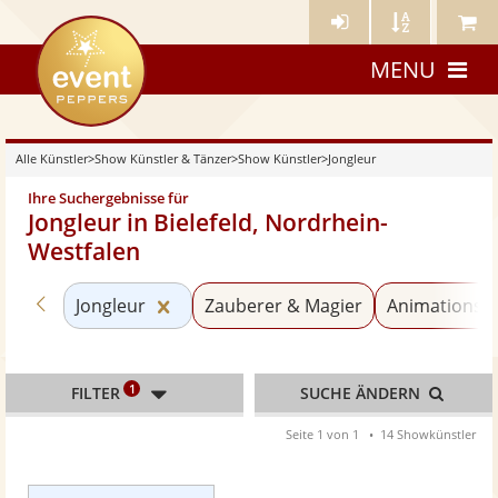
Künstler-
Künstler
Meine
eventpeppers
Login
A-
Künstle
MENU
Z
Alle Künstler
>
Show Künstler & Tänzer
>
Show Künstler
>
Jongleur
Ihre Suchergebnisse für
Jongleur in Bielefeld, Nordrhein-
Westfalen
Zurück zu «Show Künstler»
Kategorie «Jongleur» zurücksetzen
Jongleur
Zauberer & Magier
Animationskü
1
FILTER
SUCHE ÄNDERN
Seite 1 von 1
14 Showkünstler