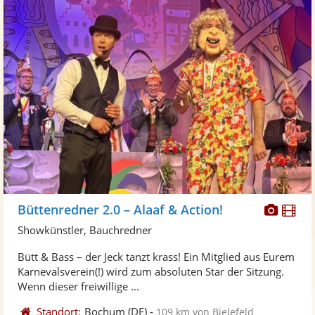
Diese
Di
Büttenredner 2.0 – Alaaf & Action!
Künst
Kü
Showkünstler, Bauchredner
stellt
ste
Bütt & Bass – der Jeck tanzt krass! Ein Mitglied aus Eurem
Fotos
Vi
Karnevalsverein(!) wird zum absoluten Star der Sitzung.
bereit
ber
Wenn dieser freiwillige ...
Standort:
Bochum
(DE)
-
109 km von Bielefeld