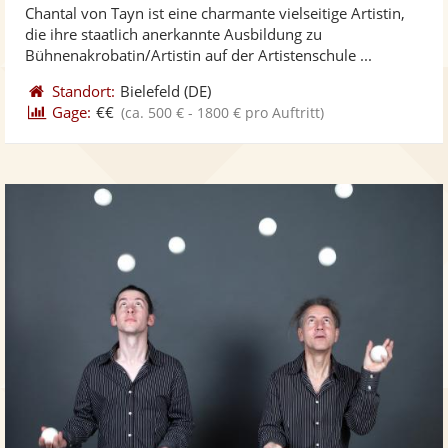
Chantal von Tayn ist eine charmante vielseitige Artistin,
Fotos
Vi
5
die ihre staatlich anerkannte Ausbildung zu
bereit
ber
Sternen
Bühnenakrobatin/Artistin auf der Artistenschule ...
Standort:
Bielefeld
(DE)
Gage:
€€
(ca. 500 € - 1800 € pro Auftritt)