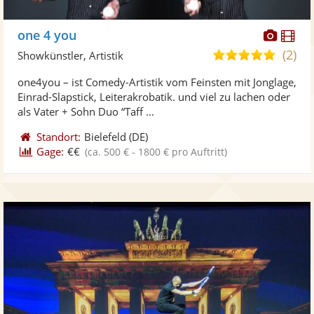
Diese
Di
one 4 you
Künst
Kü
(2)
4,9
Showkünstler, Artistik
stellt
ste
von
one4you – ist Comedy-Artistik vom Feinsten mit Jonglage,
Fotos
Vi
5
Einrad-Slapstick, Leiterakrobatik. und viel zu lachen oder
bereit
ber
Sternen
als Vater + Sohn Duo “Taff ...
Standort:
Bielefeld
(DE)
Gage:
€€
(ca. 500 € - 1800 € pro Auftritt)