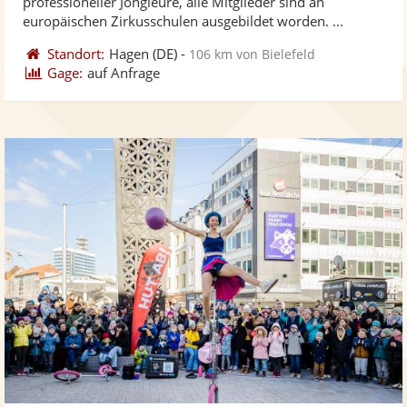
professioneller Jongleure, alle Mitglieder sind an
bereit
ber
Sternen
europäischen Zirkusschulen ausgebildet worden. ...
Standort:
Hagen
(DE)
-
106 km von Bielefeld
Gage:
auf Anfrage