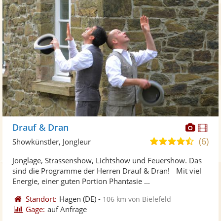
Diese
Di
Drauf & Dran
Künst
Kü
(6)
4,6
Showkünstler, Jongleur
stellt
ste
von
Jonglage, Strassenshow, Lichtshow und Feuershow. Das
Fotos
Vi
5
sind die Programme der Herren Drauf & Dran! Mit viel
bereit
ber
Sternen
Energie, einer guten Portion Phantasie ...
Standort:
Hagen
(DE)
-
106 km von Bielefeld
Gage:
auf Anfrage