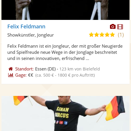
Diese
Di
Felix Feldmann
Künst
Kü
(1)
5,0
Showkünstler, Jongleur
stellt
ste
von
Felix Feldmann ist ein Jongleur, der mit großer Neugierde
Fotos
Vi
5
und Spielfreude neue Wege in der Jonglage beschreitet
bereit
ber
Sternen
und in seinen innovativen, erfrischend ...
Standort:
Essen
(DE)
-
123 km von Bielefeld
Gage:
€€
(ca. 500 € - 1800 € pro Auftritt)