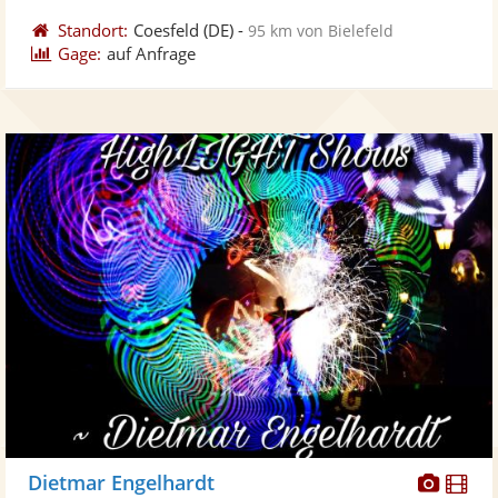
Standort:
Coesfeld
(DE)
-
95 km von Bielefeld
Gage:
auf Anfrage
Diese
Di
Dietmar Engelhardt