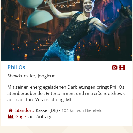
Diese
Di
Phil Os
Künst
Kü
Showkünstler, Jongleur
stellt
ste
Mit seinen energiegeladenen Darbietungen bringt Phil Os
Fotos
Vi
atemberaubendes Entertainment und mitreißende Shows
bereit
ber
auch auf ihre Veranstaltung. Mit ...
Standort:
Kassel
(DE)
-
104 km von Bielefeld
Gage:
auf Anfrage