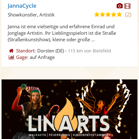
Diese
Di
JannaCycle
Künst
Kü
(2)
5,0
Showkünstler, Artistik
stellt
ste
von
Janna ist eine vielseitige und erfahrene Einrad und
Fotos
Vi
5
Jonglage Artistin. Ihr Lieblingsspielort ist die Straße
bereit
ber
Sternen
(Straßenkunstshow), kleine oder große ...
Standort:
Dorsten
(DE)
-
115 km von Bielefeld
Gage:
auf Anfrage