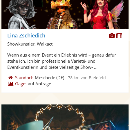
Diese
Di
Lina Zschiedich
Künst
Kü
Showkünstler, Walkact
stellt
ste
Wenn aus einem Event ein Erlebnis wird – genau dafür
Fotos
Vi
stehe ich. Ich bin professionelle Varieté- und
bereit
ber
Eventkünstlerin und biete vielseitige Show- ...
Standort:
Meschede
(DE)
-
78 km von Bielefeld
Gage:
auf Anfrage