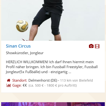
Diese
Di
Sinan Circus
Künst
Kü
Showkünstler, Jongleur
stellt
ste
HERZLICH WILLKOMMEN! Ich darf Ihnen hiermit mein
Fotos
Vi
Profil näher bringen. Ich bin Fussball Freestyler, Fussball
bereit
ber
Jongleur(5x Fußbälle) und - einzigartig ...
Standort:
Delmenhorst
(DE)
-
113 km von Bielefeld
Gage:
€€
(ca. 500 € - 1800 € pro Auftritt)