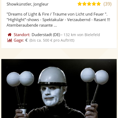
Künst
Kü
(39)
4,9
Showkünstler, Jongleur
stellt
ste
von
"Dreams of Light & Fire / Träume von Licht und Feuer ".
Fotos
Vi
5
"Highlight"-shows - Spektakulär - Verzaubernd - Rasant !!!
bereit
ber
Sternen
Atemberaubende rasante ...
Standort:
Duderstadt
(DE)
-
132 km von Bielefeld
Gage:
€
(bis ca. 500 € pro Auftritt)