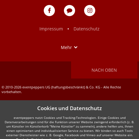
eventpeppers
Blog
eventpeppers
auf
auf
Facebook
Instagram
•
Impressum
Datenschutz
Show
Mehr
NACH OBEN
© 2010-2026 eventpeppers UG (haftungsbeschränkt) & Co. KG - Alle Rechte
vorbehalten.
Cookies und Datenschutz
eventpeppers nutzt Cookies und Tracking-Technologien. Einige Cookies und
Datenverarbeitungen sind für die Funktion unserer Website zwingend erforderlich (z. B.
um Künstler im Künstlerkorb "Meine Künstler" zu sammeln), andere helfen uns, Ihnen
einen optimierten und individualisierten Service zu bieten. Wir binden so auch Tools
externer Dienstleister wie z. B. Google, Facebook und Vimeo auf unserer Website ein.