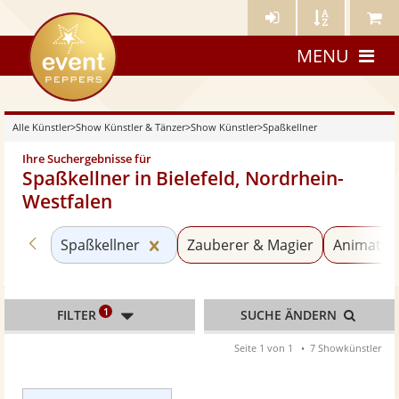
Künstler-
Künstler
Meine
eventpeppers
Login
A-
Künstle
MENU
Z
Alle Künstler
>
Show Künstler & Tänzer
>
Show Künstler
>
Spaßkellner
Ihre Suchergebnisse für
Spaßkellner in Bielefeld, Nordrhein-
Westfalen
Zurück zu «Show Künstler»
Kategorie «Spaßkellner» zurückse
Spaßkellner
Zauberer & Magier
Animatio
1
FILTER
SUCHE ÄNDERN
Seite 1 von 1
7 Showkünstler