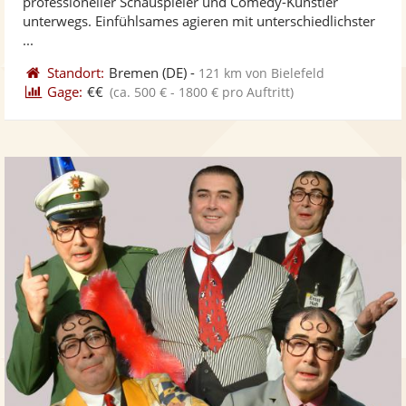
professioneller Schauspieler und Comedy-Künstler
bereit
ber
Sternen
unterwegs. Einfühlsames agieren mit unterschiedlichster
...
Standort:
Bremen
(DE)
-
121 km von Bielefeld
Gage:
€€
(ca. 500 € - 1800 € pro Auftritt)