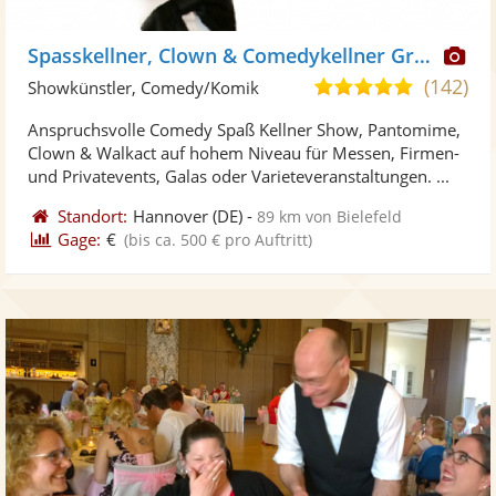
Di
Spasskellner, Clown & Comedykellner Grinblat
Kü
(142)
5,0
Showkünstler, Comedy/Komik
ste
von
Anspruchsvolle Comedy Spaß Kellner Show, Pantomime,
Fo
5
Clown & Walkact auf hohem Niveau für Messen, Firmen-
ber
Sternen
und Privatevents, Galas oder Varieteveranstaltungen. ...
Standort:
Hannover
(DE)
-
89 km von Bielefeld
Gage:
€
(bis ca. 500 € pro Auftritt)