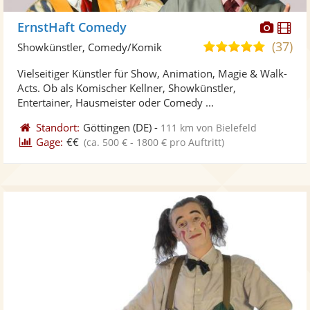
Diese
Di
ErnstHaft Comedy
Künst
Kü
(37)
4,9
Showkünstler, Comedy/Komik
stellt
ste
von
Vielseitiger Künstler für Show, Animation, Magie & Walk-
Fotos
Vi
5
Acts. Ob als Komischer Kellner, Showkünstler,
bereit
ber
Sternen
Entertainer, Hausmeister oder Comedy ...
Standort:
Göttingen
(DE)
-
111 km von Bielefeld
Gage:
€€
(ca. 500 € - 1800 € pro Auftritt)