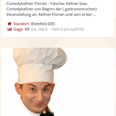
Comedykellner Florian - Falscher Kellner bzw.
Fotos
Vi
5
Comedykellner von Beginn der ( gastronomischen)
bereit
ber
Sternen
Veranstaltung an, Kellner Florian und sein erster ...
Standort:
Bielefeld
(DE)
Gage:
€€
(ca. 500 € - 1800 € pro Auftritt)