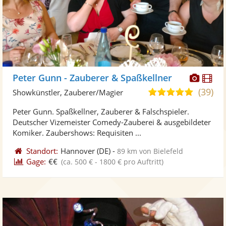
Diese
Di
Peter Gunn - Zauberer & Spaßkellner
Künst
Kü
(39)
5,0
Showkünstler, Zauberer/Magier
stellt
ste
von
Peter Gunn. Spaßkellner, Zauberer & Falschspieler.
Fotos
Vi
5
Deutscher Vizemeister Comedy-Zauberei & ausgebildeter
bereit
ber
Sternen
Komiker. Zaubershows: Requisiten ...
Standort:
Hannover
(DE)
-
89 km von Bielefeld
Gage:
€€
(ca. 500 € - 1800 € pro Auftritt)