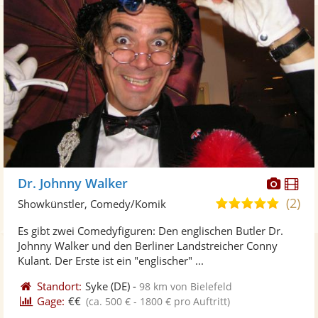
Diese
Di
Dr. Johnny Walker
Künst
Kü
(2)
4,8
Showkünstler, Comedy/Komik
stellt
ste
von
Es gibt zwei Comedyfiguren: Den englischen Butler Dr.
Fotos
Vi
5
Johnny Walker und den Berliner Landstreicher Conny
bereit
ber
Sternen
Kulant. Der Erste ist ein "englischer" ...
Standort:
Syke
(DE)
-
98 km von Bielefeld
Gage:
€€
(ca. 500 € - 1800 € pro Auftritt)