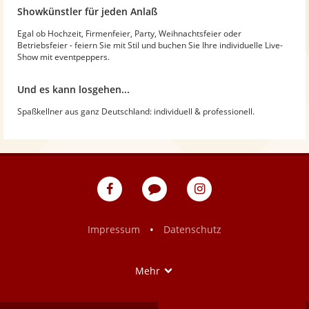
Showkünstler für jeden Anlaß
Egal ob Hochzeit, Firmenfeier, Party, Weihnachtsfeier oder
Betriebsfeier - feiern Sie mit Stil und buchen Sie Ihre individuelle Live-
Show mit eventpeppers.
Und es kann losgehen...
Spaßkellner aus ganz Deutschland: individuell & professionell.
eventpeppers
Blog
eventpeppers
auf
auf
Facebook
Instagram
•
Impressum
Datenschutz
Show
Mehr