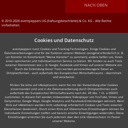
NACH OBEN
© 2010-2026 eventpeppers UG (haftungsbeschränkt) & Co. KG - Alle Rechte
vorbehalten.
Cookies und Datenschutz
eventpeppers nutzt Cookies und Tracking-Technologien. Einige Cookies und
Datenverarbeitungen sind für die Funktion unserer Website zwingend erforderlich (z. B.
um Künstler im Künstlerkorb "Meine Künstler" zu sammeln), andere helfen uns, Ihnen
einen optimierten und individualisierten Service zu bieten. Wir binden so auch Tools
externer Dienstleister wie z. B. Google, Facebook und Vimeo auf unserer Website ein.
Durch die Einbindung dieser Tools werden personenbezogene Daten an
Drittplattformen - auch außerhalb des Europäischen Wirtschaftsraums - übermittelt
und verarbeitet.
Klicken Sie bitte auf «Akzeptieren», wenn Sie mit der Verwendung aller Cookies
einverstanden sind und in die Datenverarbeitung durch Drittplattformen auch
außerhalb des Europäischen Wirtschaftsraums nach Art. 49 Abs. 1 lit. a DSGVO
zustimmen. In diesem Fall werden insbesondere Videoplayer von YouTube, Vimeo und
Dailymotion, Google Maps, Google Analytics und Facebook-Einbindungen aktiviert. Beim
Klick auf «Ablehnen» werden nicht unbedingt erforderlich Cookies und Tools externer
Dienstleister deaktiviert. Durch einen Klick auf «Datenschutz-Einstellungen» können Sie
individuelle Einstellungen treffen und bereits erteilte Einwilligungen widerrufen. Diese
Einstellungen erreichen Sie auch jederzeit über den Link «Datenschutz» im Footer
unserer Website.