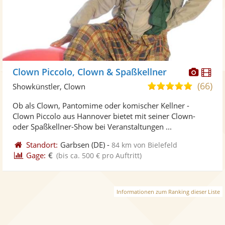
Diese
Di
Clown Piccolo, Clown & Spaßkellner
Künst
Kü
(66)
5,0
Showkünstler, Clown
stellt
ste
von
Ob als Clown, Pantomime oder komischer Kellner -
Fotos
Vi
5
Clown Piccolo aus Hannover bietet mit seiner Clown-
bereit
ber
Sternen
oder Spaßkellner-Show bei Veranstaltungen ...
Standort:
Garbsen
(DE)
-
84 km von Bielefeld
Gage:
€
(bis ca. 500 € pro Auftritt)
Informationen zum Ranking dieser Liste