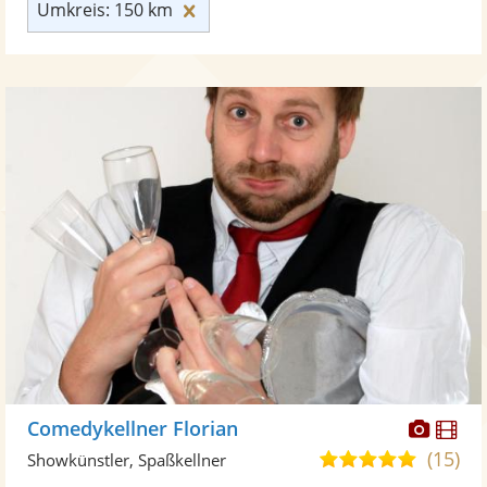
Umkreis: 150 km zurücksetzen
Umkreis: 150 km
Diese
Di
Comedykellner Florian
Künst
Kü
(15)
4,9
Showkünstler, Spaßkellner
stellt
ste
von