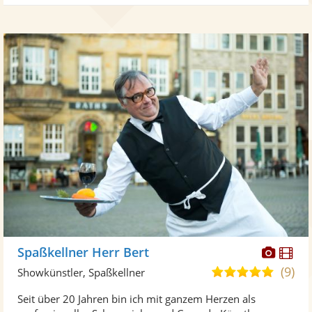
Diese
Di
Spaßkellner Herr Bert
Künst
Kü
(9)
4,8
Showkünstler, Spaßkellner
stellt
ste
von
Seit über 20 Jahren bin ich mit ganzem Herzen als
Fotos
Vi
5