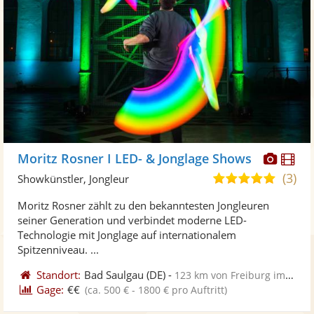
Diese
Di
Moritz Rosner I LED- & Jonglage Shows
Künst
Kü
(3)
5,0
Showkünstler, Jongleur
stellt
ste
von
Moritz Rosner zählt zu den bekanntesten Jongleuren
Fotos
Vi
5
seiner Generation und verbindet moderne LED-
bereit
ber
Sternen
Technologie mit Jonglage auf internationalem
Spitzenniveau. ...
Standort:
Bad Saulgau
(DE)
-
123 km von Freiburg im Breisgau
Gage:
€€
(ca. 500 € - 1800 € pro Auftritt)