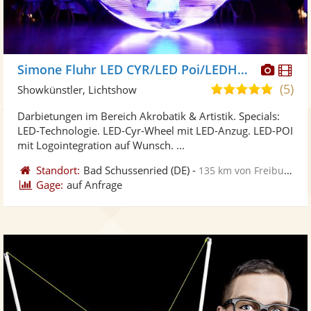
Diese
Di
Simone Fluhr LED CYR/LED Poi/LEDHulaHoop
Künst
Kü
(5)
4,9
Showkünstler, Lichtshow
stellt
ste
von
Darbietungen im Bereich Akrobatik & Artistik. Specials:
Fotos
Vi
5
LED-Technologie. LED-Cyr-Wheel mit LED-Anzug. LED-POI
bereit
ber
Sternen
mit Logointegration auf Wunsch. ...
Standort:
Bad Schussenried
(DE)
-
135 km von Freiburg im Breisgau
Gage:
auf Anfrage