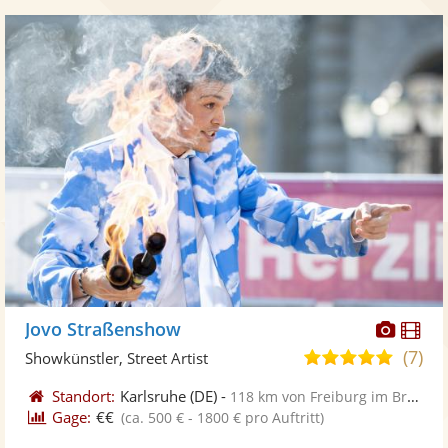
Diese
Di
Jovo Straßenshow
Künst
Kü
(7)
4,9
Showkünstler, Street Artist
stellt
ste
von
Standort:
Karlsruhe
(DE)
-
118 km von Freiburg im Breisgau
Fotos
Vi
5
Gage:
€€
(ca. 500 € - 1800 € pro Auftritt)
bereit
ber
Sternen