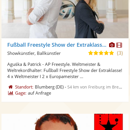
Diese
Di
Fußball Freestyle Show der Extraklasse - Aguśka & Patrick
Künst
Kü
(3)
5,0
Showkünstler, Ballkünstler
stellt
ste
von
Aguśka & Patrick - AP Freestyle. Weltmeister &
Fotos
Vi
5
Weltrekordhalter: Fußball Freestyle Show der Extraklasse!
bereit
ber
Sternen
4 x Weltmeister I 2 x Europameister ...
Standort:
Blumberg
(DE)
-
54 km von Freiburg im Breisgau
Gage:
auf Anfrage