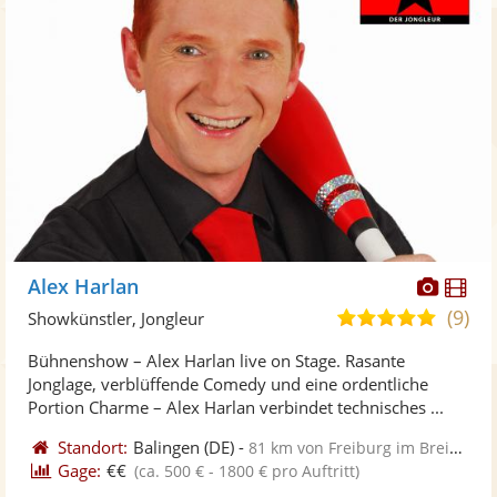
Diese
Di
Alex Harlan
Künst
Kü
(9)
4,9
Showkünstler, Jongleur
stellt
ste
von
Bühnenshow – Alex Harlan live on Stage. Rasante
Fotos
Vi
5
Jonglage, verblüffende Comedy und eine ordentliche
bereit
ber
Sternen
Portion Charme – Alex Harlan verbindet technisches ...
Standort:
Balingen
(DE)
-
81 km von Freiburg im Breisgau
Gage:
€€
(ca. 500 € - 1800 € pro Auftritt)