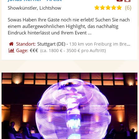
Künst
Kü
(6)
5,0
Showkünstler, Lichtshow
stellt
ste
von
Sowas Haben Ihre Gäste noch nie erlebt! Suchen Sie nach
Fotos
Vi
5
einem außergewöhnlichen Highlight, das nachhaltig
bereit
ber
Sternen
Eindruck hinterlässt und Ihrem Event ...
Standort:
Stuttgart
(DE)
-
130 km von Freiburg im Breisgau
Gage:
€€€
(ca. 1800 € - 3500 € pro Auftritt)