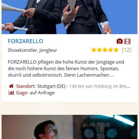
Diese
Di
FORZARELLO
Künst
Kü
(12)
5,0
Showkünstler, Jongleur
stellt
ste
von
FORZARELLO pflegen die hohe Kunst der Jonglage und
Fotos
Vi
5
die noch höhere Kunst des feinen Humors. Spontan,
bereit
ber
Sternen
skurril und selbstironisch. Denn Lachenmachen ...
Standort:
Stuttgart
(DE)
-
130 km von Freiburg im Breisgau
Gage:
auf Anfrage