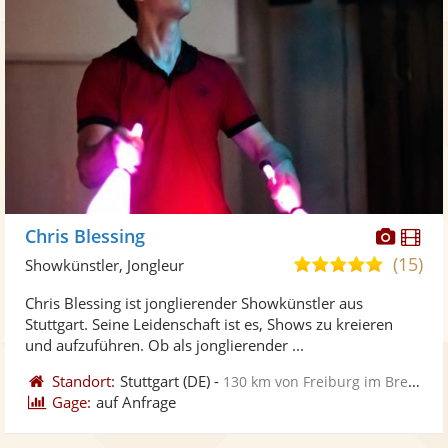
Diese
Di
Chris Blessing
Künst
Kü
(15)
4,9
Showkünstler, Jongleur
stellt
ste
von
Chris Blessing ist jonglierender Showkünstler aus
Fotos
Vi
5
Stuttgart. Seine Leidenschaft ist es, Shows zu kreieren
bereit
ber
Sternen
und aufzuführen. Ob als jonglierender ...
Standort:
Stuttgart
(DE)
-
130 km von Freiburg im Breisgau
Gage:
auf Anfrage