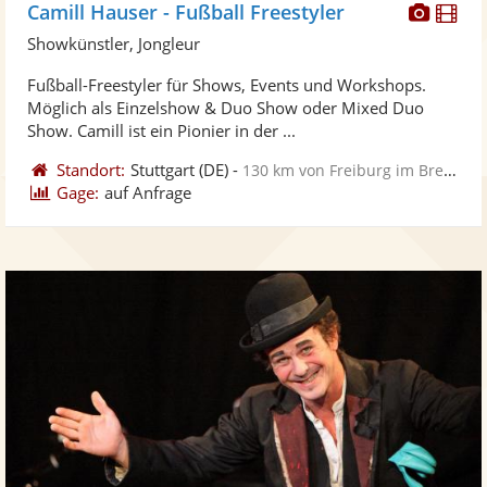
Diese
Di
Camill Hauser - Fußball Freestyler
Künst
Kü
Showkünstler, Jongleur
stellt
ste
Fußball-Freestyler für Shows, Events und Workshops.
Fotos
Vi
Möglich als Einzelshow & Duo Show oder Mixed Duo
bereit
ber
Show. Camill ist ein Pionier in der ...
Standort:
Stuttgart
(DE)
-
130 km von Freiburg im Breisgau
Gage:
auf Anfrage