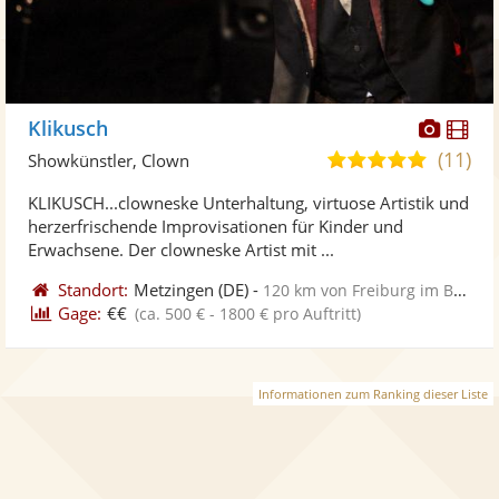
Diese
Di
Klikusch
Künst
Kü
(11)
5,0
Showkünstler, Clown
stellt
ste
von
KLIKUSCH...clowneske Unterhaltung, virtuose Artistik und
Fotos
Vi
5
herzerfrischende Improvisationen für Kinder und
bereit
ber
Sternen
Erwachsene. Der clowneske Artist mit ...
Standort:
Metzingen
(DE)
-
120 km von Freiburg im Breisgau
Gage:
€€
(ca. 500 € - 1800 € pro Auftritt)
Informationen zum Ranking dieser Liste