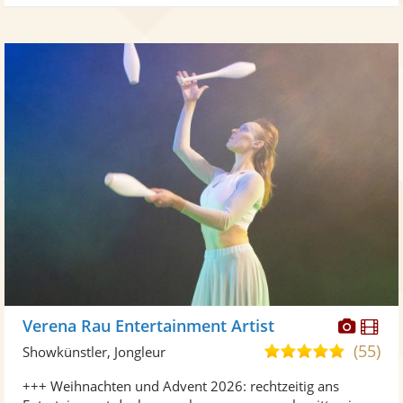
Diese
Di
Verena Rau Entertainment Artist
Künst
Kü
(55)
4,9
Showkünstler, Jongleur
stellt
ste
von
+++ Weihnachten und Advent 2026: rechtzeitig ans
Fotos
Vi
5