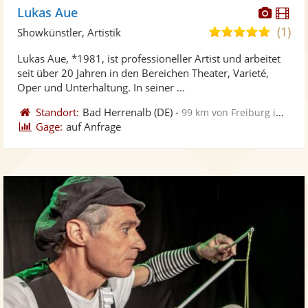
Diese
Di
Lukas Aue
Künst
Kü
(1)
5,0
Showkünstler, Artistik
stellt
ste
von
Lukas Aue, *1981, ist professioneller Artist und arbeitet
Fotos
Vi
5
seit über 20 Jahren in den Bereichen Theater, Varieté,
bereit
ber
Sternen
Oper und Unterhaltung. In seiner ...
Standort:
Bad Herrenalb
(DE)
-
99 km von Freiburg im Breisgau
Gage:
auf Anfrage