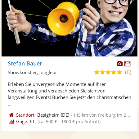
Diese
Di
Stefan Bauer
Künst
Kü
(6)
4,9
Showkünstler, Jongleur
stellt
ste
von
Erleben Sie unvergessliche Momente auf Ihrer
Fotos
Vi
5
Veranstaltung und verabschieden Sie sich von
bereit
ber
Sternen
langweiligen Events! Buchen Sie jetzt den charismatischen
...
Standort:
Besigheim
(DE)
-
145 km von Freiburg im Breisgau
Gage:
€€
(ca. 500 € - 1800 € pro Auftritt)