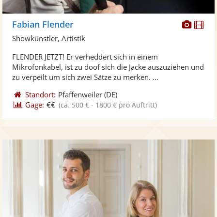
Diese
Di
Fabian Flender
Künst
Kü
Showkünstler, Artistik
stellt
ste
FLENDER JETZT! Er verheddert sich in einem
Fotos
Vi
Mikrofonkabel, ist zu doof sich die Jacke auszuziehen und
bereit
ber
zu verpeilt um sich zwei Sätze zu merken. ...
Standort:
Pfaffenweiler
(DE)
Gage:
€€
(ca. 500 € - 1800 € pro Auftritt)