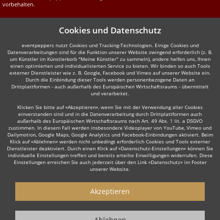
vorbehalten.
Cookies und Datenschutz
eventpeppers nutzt Cookies und Tracking-Technologien. Einige Cookies und
Datenverarbeitungen sind für die Funktion unserer Website zwingend erforderlich (z. B.
um Künstler im Künstlerkorb "Meine Künstler" zu sammeln), andere helfen uns, Ihnen
einen optimierten und individualisierten Service zu bieten. Wir binden so auch Tools
externer Dienstleister wie z. B. Google, Facebook und Vimeo auf unserer Website ein.
Durch die Einbindung dieser Tools werden personenbezogene Daten an
Drittplattformen - auch außerhalb des Europäischen Wirtschaftsraums - übermittelt
und verarbeitet.
Klicken Sie bitte auf «Akzeptieren», wenn Sie mit der Verwendung aller Cookies
einverstanden sind und in die Datenverarbeitung durch Drittplattformen auch
außerhalb des Europäischen Wirtschaftsraums nach Art. 49 Abs. 1 lit. a DSGVO
zustimmen. In diesem Fall werden insbesondere Videoplayer von YouTube, Vimeo und
Dailymotion, Google Maps, Google Analytics und Facebook-Einbindungen aktiviert. Beim
Klick auf «Ablehnen» werden nicht unbedingt erforderlich Cookies und Tools externer
Dienstleister deaktiviert. Durch einen Klick auf «Datenschutz-Einstellungen» können Sie
individuelle Einstellungen treffen und bereits erteilte Einwilligungen widerrufen. Diese
Einstellungen erreichen Sie auch jederzeit über den Link «Datenschutz» im Footer
unserer Website.
Akzeptieren
Ablehnen