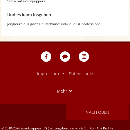
Show mit eventpeppers.
Und es kann losgehen...
Jongleure aus ganz Deutschland: individuell & professionell.
eventpeppers
Blog
eventpeppers
auf
auf
Facebook
Instagram
•
Impressum
Datenschutz
Show
Mehr
NACH OBEN
© 2010-2026 eventpeppers UG (haftungsbeschränkt) & Co. KG - Alle Rechte