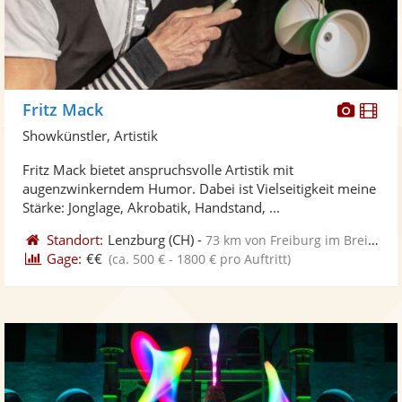
Diese
Di
Fritz Mack
Künst
Kü
Showkünstler, Artistik
stellt
ste
Fritz Mack bietet anspruchsvolle Artistik mit
Fotos
Vi
augenzwinkerndem Humor. Dabei ist Vielseitigkeit meine
bereit
ber
Stärke: Jonglage, Akrobatik, Handstand, ...
Standort:
Lenzburg
(CH)
-
73 km von Freiburg im Breisgau
Gage:
€€
(ca. 500 € - 1800 € pro Auftritt)