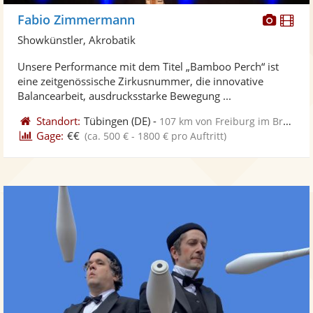
Diese
Di
Fabio Zimmermann
Künst
Kü
Showkünstler, Akrobatik
stellt
ste
Unsere Performance mit dem Titel „Bamboo Perch“ ist
Fotos
Vi
eine zeitgenössische Zirkusnummer, die innovative
bereit
ber
Balancearbeit, ausdrucksstarke Bewegung ...
Standort:
Tübingen
(DE)
-
107 km von Freiburg im Breisgau
Gage:
€€
(ca. 500 € - 1800 € pro Auftritt)