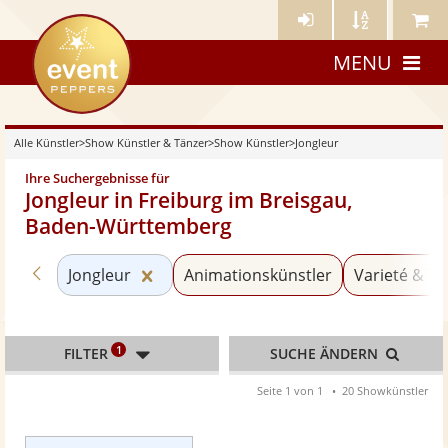
Künstler-
Künstler
Meine
eventpeppers
Login
A-
Künstle
MENU
Z
Alle Künstler
>
Show Künstler & Tänzer
>
Show Künstler
>
Jongleur
Ihre Suchergebnisse für
Jongleur in Freiburg im Breisgau,
Baden-Württemberg
Zurück zu «Show Künstler»
Kategorie «Jongleur» zurücksetzen
Jongleur
Animationskünstler
Varieté & Tr
1
FILTER
SUCHE ÄNDERN
Seite 1 von 1
20 Showkünstler