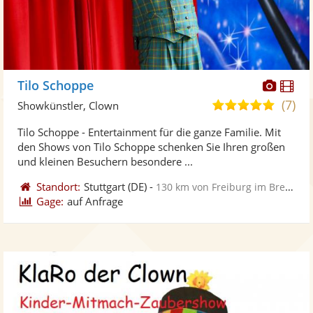
Diese
Di
Tilo Schoppe
Künst
Kü
(7)
5,0
Showkünstler, Clown
stellt
ste
von
Tilo Schoppe - Entertainment für die ganze Familie. Mit
Fotos
Vi
5
den Shows von Tilo Schoppe schenken Sie Ihren großen
bereit
ber
Sternen
und kleinen Besuchern besondere ...
Standort:
Stuttgart
(DE)
-
130 km von Freiburg im Breisgau
Gage:
auf Anfrage