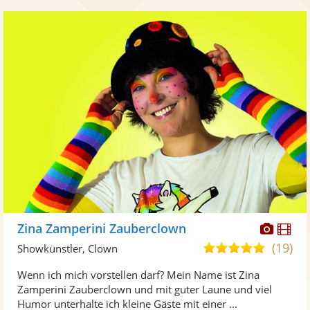
Diese
Di
Zina Zamperini Zauberclown
Künst
Kü
(19)
5,0
Showkünstler, Clown
stellt
ste
von
Wenn ich mich vorstellen darf? Mein Name ist Zina
Fotos
Vi
5
Zamperini Zauberclown und mit guter Laune und viel
bereit
ber
Sternen
Humor unterhalte ich kleine Gäste mit einer ...