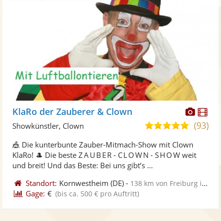
Diese
Di
KlaRo der Zauberer & Clown
Künst
Kü
(93)
5,0
Showkünstler, Clown
stellt
ste
von
🎪 Die kunterbunte Zauber-Mitmach-Show mit Clown
Fotos
Vi
5
KlaRo! 🎩 Die beste Z A U B E R - C L O W N - S H O W weit
bereit
ber
Sternen
und breit! Und das Beste: Bei uns gibt’s ...
Standort:
Kornwestheim
(DE)
-
138 km von Freiburg im Breisgau
Gage:
€
(bis ca. 500 € pro Auftritt)