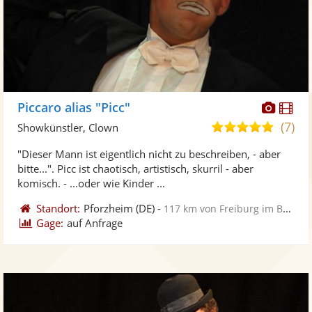
Diese
Di
Piccaro alias "Picc"
Künst
Kü
(7)
4,8
Showkünstler, Clown
stellt
ste
von
"Dieser Mann ist eigentlich nicht zu beschreiben, - aber
Fotos
Vi
5
bitte...". Picc ist chaotisch, artistisch, skurril - aber
bereit
ber
Sternen
komisch. - ...oder wie Kinder ...
Standort:
Pforzheim
(DE)
-
117 km von Freiburg im Breisgau
Gage:
auf Anfrage