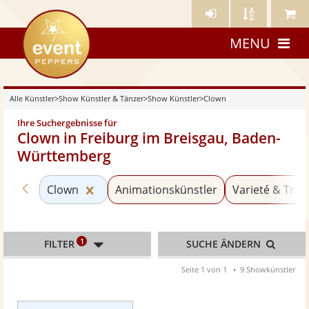
Künstler-
Künstler
Meine
eventpeppers
Login
A-
Künstle
MENU
Z
Alle Künstler
>
Show Künstler & Tänzer
>
Show Künstler
>
Clown
Ihre Suchergebnisse für
Clown in Freiburg im Breisgau, Baden-
Württemberg
Zurück zu «Show Künstler»
Kategorie «Clown» zurücksetzen
Clown
Animationskünstler
Varieté & Trav
1
FILTER
SUCHE ÄNDERN
Seite 1 von 1
9 Showkünstler