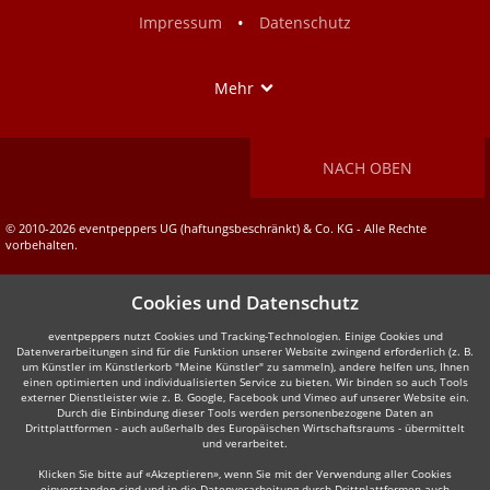
Facebook
Instagram
•
Impressum
Datenschutz
Show
Mehr
NACH OBEN
© 2010-2026 eventpeppers UG (haftungsbeschränkt) & Co. KG - Alle Rechte
vorbehalten.
Cookies und Datenschutz
eventpeppers nutzt Cookies und Tracking-Technologien. Einige Cookies und
Datenverarbeitungen sind für die Funktion unserer Website zwingend erforderlich (z. B.
um Künstler im Künstlerkorb "Meine Künstler" zu sammeln), andere helfen uns, Ihnen
einen optimierten und individualisierten Service zu bieten. Wir binden so auch Tools
externer Dienstleister wie z. B. Google, Facebook und Vimeo auf unserer Website ein.
Durch die Einbindung dieser Tools werden personenbezogene Daten an
Drittplattformen - auch außerhalb des Europäischen Wirtschaftsraums - übermittelt
und verarbeitet.
Klicken Sie bitte auf «Akzeptieren», wenn Sie mit der Verwendung aller Cookies
einverstanden sind und in die Datenverarbeitung durch Drittplattformen auch