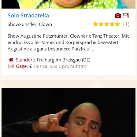
Diese
Di
Solo Stradatella
Künst
Kü
(1)
5,0
Showkünstler, Clown
stellt
ste
von
Show Augustine Putzmunter. Clownerie Tanz Theater. Mit
Fotos
Vi
5
eindrucksvoller Mimik und Körpersprache begeistert
bereit
ber
Sternen
Augustine als ganz besondere Putzfrau ...
Standort:
Freiburg im Breisgau
(DE)
Gage:
€
(bis ca. 500 € pro Auftritt)