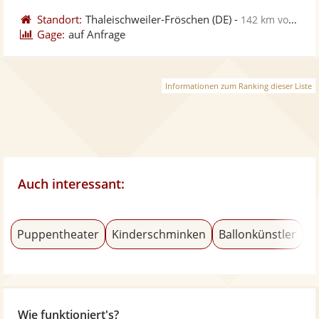
Standort:
Thaleischweiler-Fröschen
(DE)
-
142 km von Freiburg im Breisgau
Gage:
auf Anfrage
Informationen zum Ranking dieser Liste
Auch interessant:
Puppentheater
Kinderschminken
Ballonkünstler
W
Wie funktioniert's?