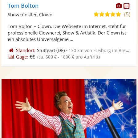
Diese
Di
Tom Bolton
Künst
Kü
(5)
4,9
Showkünstler, Clown
stellt
ste
von
Tom Bolton – Clown. Die Webseite im Internet, steht für
Fotos
Vi
5
professionelle Clownerei, Show & Artistik. Der Clown ist
bereit
ber
Sternen
ein absolutes Universalgenie ...
Standort:
Stuttgart
(DE)
-
130 km von Freiburg im Breisgau
Gage:
€€
(ca. 500 € - 1800 € pro Auftritt)