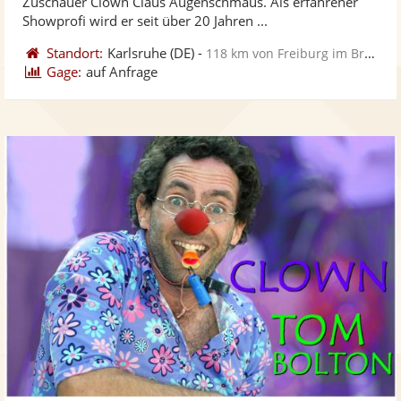
Zuschauer Clown Claus Augenschmaus. Als erfahrener
bereit
ber
Sternen
Showprofi wird er seit über 20 Jahren ...
Standort:
Karlsruhe
(DE)
-
118 km von Freiburg im Breisgau
Gage:
auf Anfrage