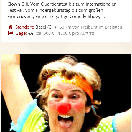
Clown Gili. Vom Quartiersfest bis zum internationalen
Fotos
Vi
5
Festival, Vom Kindergeburtstag bis zum großen
bereit
ber
Sternen
Firmenevent, Eine einzigartige Comedy-Show, ...
Standort:
Basel
(CH)
-
53 km von Freiburg im Breisgau
Gage:
€€
(ca. 500 € - 1800 € pro Auftritt)