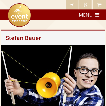
Künstler-
Künstler
Meine
eventpeppers
Login
A-
Künstle
MENU
Z
Stefan Bauer