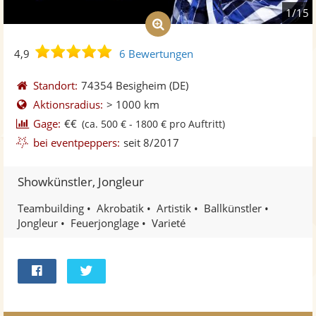
1/15
4,9
4,9
6 Bewertungen
von
5
Standort:
74354 Besigheim
(DE)
Sternen
Aktionsradius:
> 1000 km
Gage:
€€
(ca. 500 € - 1800 € pro Auftritt)
bei eventpeppers:
seit 8/2017
Showkünstler, Jongleur
Teambuilding
Akrobatik
Artistik
Ballkünstler
Jongleur
Feuerjonglage
Varieté
Bei
Twittern
Facebook