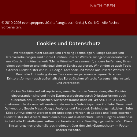
NACH OBEN
© 2010-2026 eventpeppers UG (haftungsbeschränkt) & Co. KG - Alle Rechte
vorbehalten.
Cookies und Datenschutz
eventpeppers nutzt Cookies und Tracking-Technologien. Einige Cookies und
Datenverarbeitungen sind für die Funktion unserer Website zwingend erforderlich (z. B.
um Künstler im Künstlerkorb "Meine Künstler" zu sammeln), andere helfen uns, Ihnen
einen optimierten und individualisierten Service zu bieten. Wir binden so auch Tools
externer Dienstleister wie z. B. Google, Facebook und Vimeo auf unserer Website ein.
Durch die Einbindung dieser Tools werden personenbezogene Daten an
Drittplattformen - auch außerhalb des Europäischen Wirtschaftsraums - übermittelt
und verarbeitet.
Klicken Sie bitte auf «Akzeptieren», wenn Sie mit der Verwendung aller Cookies
einverstanden sind und in die Datenverarbeitung durch Drittplattformen auch
außerhalb des Europäischen Wirtschaftsraums nach Art. 49 Abs. 1 lit. a DSGVO
zustimmen. In diesem Fall werden insbesondere Videoplayer von YouTube, Vimeo und
Dailymotion, Google Maps, Google Analytics und Facebook-Einbindungen aktiviert. Beim
Klick auf «Ablehnen» werden nicht unbedingt erforderlich Cookies und Tools externer
Dienstleister deaktiviert. Durch einen Klick auf «Datenschutz-Einstellungen» können Sie
individuelle Einstellungen treffen und bereits erteilte Einwilligungen widerrufen. Diese
Einstellungen erreichen Sie auch jederzeit über den Link «Datenschutz» im Footer
unserer Website.