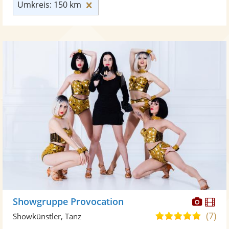
Umkreis: 150 km zurücksetzen
Umkreis: 150 km
Diese
Di
Showgruppe Provocation
Künst
Kü
(7)
4,9
Showkünstler, Tanz
stellt
ste
von