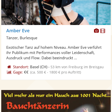
Diese
Di
Amber Eve
Künst
Kü
Tänzer, Burlesque
stellt
ste
Exotischer Tanz auf hohem Niveau. Amber Eve verführt
Fotos
Vi
ihr Publikum mit Performances voller Leidenschaft,
bereit
ber
Ausdruck und Flow. Dabei beeindruckt ...
Standort:
Basel
(CH)
-
53 km von Freiburg im Breisgau
Gage:
€€
(ca. 500 € - 1800 € pro Auftritt)