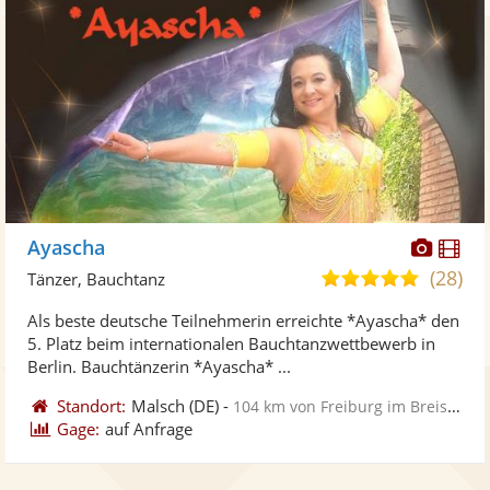
Diese
Di
Ayascha
Künst
Kü
(28)
5,0
Tänzer, Bauchtanz
stellt
ste
von
Als beste deutsche Teilnehmerin erreichte *Ayascha* den
Fotos
Vi
5
5. Platz beim internationalen Bauchtanzwettbewerb in
bereit
ber
Sternen
Berlin. Bauchtänzerin *Ayascha* ...
Standort:
Malsch
(DE)
-
104 km von Freiburg im Breisgau
Gage:
auf Anfrage