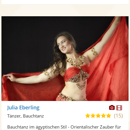
Diese
Di
Julia Eberling
Künst
Kü
(15)
5,0
Tänzer, Bauchtanz
stellt
ste
von
Bauchtanz im ägyptischen Stil - Orientalischer Zauber für
Fotos
Vi
5