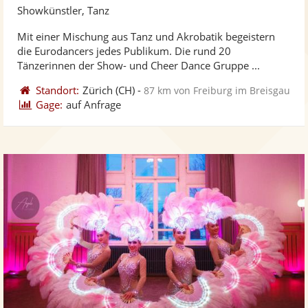
Künst
Kü
Showkünstler, Tanz
stellt
ste
Mit einer Mischung aus Tanz und Akrobatik begeistern
Fotos
Vi
die Eurodancers jedes Publikum. Die rund 20
bereit
ber
Tänzerinnen der Show- und Cheer Dance Gruppe ...
Standort:
Zürich
(CH)
-
87 km von Freiburg im Breisgau
Gage:
auf Anfrage