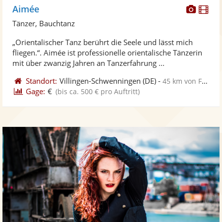
Diese
Di
Aimée
Künst
Kü
Tänzer, Bauchtanz
stellt
ste
„Orientalischer Tanz berührt die Seele und lässt mich
Fotos
Vi
fliegen.“. Aimée ist professionelle orientalische Tänzerin
bereit
ber
mit über zwanzig Jahren an Tanzerfahrung ...
Standort:
Villingen-Schwenningen
(DE)
-
45 km von Freiburg im Breisgau
Gage:
€
(bis ca. 500 € pro Auftritt)