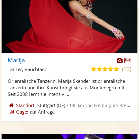
Diese
Di
Marija
Künst
Kü
(13)
5,0
Tänzer, Bauchtanz
stellt
ste
von
Orientalische Tänzerin. Marija Skender ist orientalische
Fotos
Vi
5
Tänzerin und ihre Kunst bringt sie aus Montenegro mit.
bereit
ber
Sternen
Seit 2008 lernt sie intensiv ...
Standort:
Stuttgart
(DE)
-
130 km von Freiburg im Breisgau
Gage:
auf Anfrage