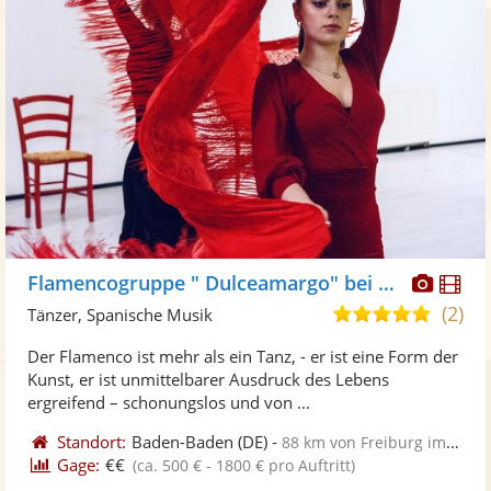
Diese
Di
Flamencogruppe " Dulceamargo" bei Flamencita Tanzstudio
Künst
Kü
(2)
4,8
Tänzer, Spanische Musik
stellt
ste
von
Der Flamenco ist mehr als ein Tanz, - er ist eine Form der
Fotos
Vi
5
Kunst, er ist unmittelbarer Ausdruck des Lebens
bereit
ber
Sternen
ergreifend – schonungslos und von ...
Standort:
Baden-Baden
(DE)
-
88 km von Freiburg im Breisgau
Gage:
€€
(ca. 500 € - 1800 € pro Auftritt)