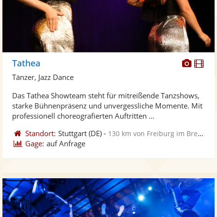
Diese
Di
Tathea
Künst
Kü
Tänzer, Jazz Dance
stellt
ste
Das Tathea Showteam steht für mitreißende Tanzshows,
Fotos
Vi
starke Bühnenpräsenz und unvergessliche Momente. Mit
bereit
ber
professionell choreografierten Auftritten ...
Standort:
Stuttgart
(DE)
-
130 km von Freiburg im Breisgau
Gage:
auf Anfrage