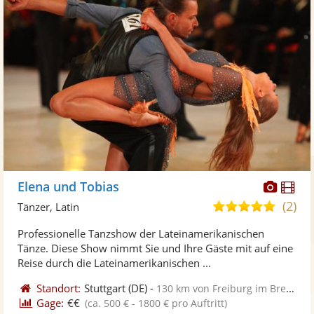
Diese
Di
Elena und Tobias
Künst
Kü
(2)
5,0
Tänzer, Latin
stellt
ste
von
Professionelle Tanzshow der Lateinamerikanischen
Fotos
Vi
5
Tänze. Diese Show nimmt Sie und Ihre Gäste mit auf eine
bereit
ber
Sternen
Reise durch die Lateinamerikanischen ...
Standort:
Stuttgart
(DE)
-
130 km von Freiburg im Breisgau
Gage:
€€
(ca. 500 € - 1800 € pro Auftritt)