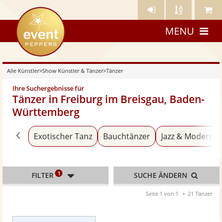
Künstler-
Künstler
Meine
eventpeppers
Login
A-
Künstle
MENU
Z
Alle Künstler
>
Show Künstler & Tänzer
>
Tänzer
Ihre Suchergebnisse für
Tänzer in Freiburg im Breisgau, Baden-
Württemberg
Zurück zu «Show Künstler & Tänzer»
Exotischer Tanz
Bauchtänzer
Jazz & Modern 
1
FILTER
SUCHE ÄNDERN
Seite 1 von 1
21 Tänzer