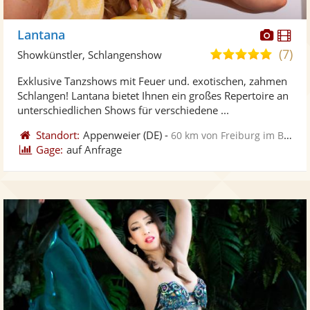
Diese
Di
Lantana
Künst
Kü
(7)
5,0
Showkünstler, Schlangenshow
stellt
ste
von
Exklusive Tanzshows mit Feuer und. exotischen, zahmen
Fotos
Vi
5
Schlangen! Lantana bietet Ihnen ein großes Repertoire an
bereit
ber
Sternen
unterschiedlichen Shows für verschiedene ...
Standort:
Appenweier
(DE)
-
60 km von Freiburg im Breisgau
Gage:
auf Anfrage