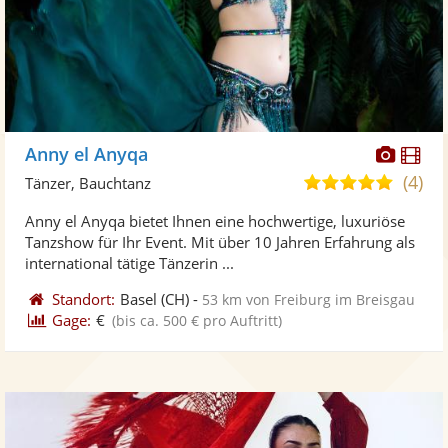
Diese
Di
Anny el Anyqa
Künst
Kü
(4)
5,0
Tänzer, Bauchtanz
stellt
ste
von
Anny el Anyqa bietet Ihnen eine hochwertige, luxuriöse
Fotos
Vi
5
Tanzshow für Ihr Event. Mit über 10 Jahren Erfahrung als
bereit
ber
Sternen
international tätige Tänzerin ...
Standort:
Basel
(CH)
-
53 km von Freiburg im Breisgau
Gage:
€
(bis ca. 500 € pro Auftritt)