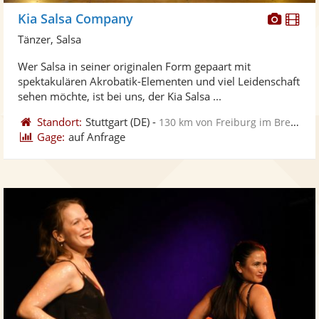
Diese
Di
Kia Salsa Company
Künst
Kü
Tänzer, Salsa
stellt
ste
Wer Salsa in seiner originalen Form gepaart mit
Fotos
Vi
spektakulären Akrobatik-Elementen und viel Leidenschaft
bereit
ber
sehen möchte, ist bei uns, der Kia Salsa ...
Standort:
Stuttgart
(DE)
-
130 km von Freiburg im Breisgau
Gage:
auf Anfrage