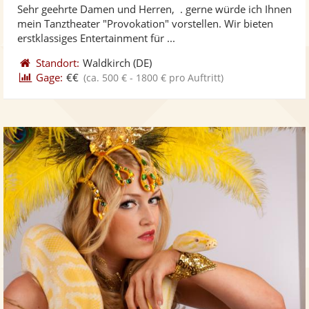
Sehr geehrte Damen und Herren, . gerne würde ich Ihnen
Fotos
Vi
5
mein Tanztheater "Provokation" vorstellen. Wir bieten
bereit
ber
Sternen
erstklassiges Entertainment für ...
Standort:
Waldkirch
(DE)
Gage:
€€
(ca. 500 € - 1800 € pro Auftritt)