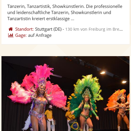
stellt
ste
von
Tänzerin, Tanzartistik, Showkünstlerin. Die professionelle
Fotos
Vi
5
und leidenschaftliche Tänzerin, Showkünstlerin und
bereit
ber
Sternen
Tanzartistin kreiert erstklassige ...
Standort:
Stuttgart
(DE)
-
130 km von Freiburg im Breisgau
Gage:
auf Anfrage