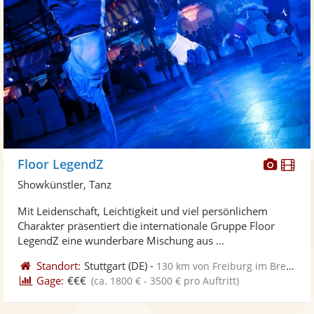
Diese
Di
Floor LegendZ
Künst
Kü
Showkünstler, Tanz
stellt
ste
Mit Leidenschaft, Leichtigkeit und viel persönlichem
Fotos
Vi
Charakter präsentiert die internationale Gruppe Floor
bereit
ber
LegendZ eine wunderbare Mischung aus ...
Standort:
Stuttgart
(DE)
-
130 km von Freiburg im Breisgau
Gage:
€€€
(ca. 1800 € - 3500 € pro Auftritt)