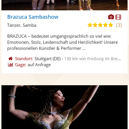
Diese
Di
Brazuca Sambashow
Künst
Kü
(3)
5,0
Tänzer, Samba
stellt
ste
von
BRAZUCA – bedeutet umgangssprachlich so viel wie:
Fotos
Vi
5
Emotionen, Stolz, Leidenschaft und Herzlichkeit! Unsere
bereit
ber
Sternen
professionellen Künstler & Performer ...
Standort:
Stuttgart
(DE)
-
130 km von Freiburg im Breisgau
Gage:
auf Anfrage