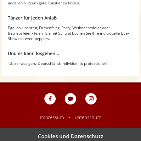
anderen Nutzern gute Künstler zu finden.
Tänzer für jeden Anlaß
Egal ob Hochzeit, Firmenfeier, Party, Weihnachtsfeier oder
Betriebsfeier - feiern Sie mit Stil und buchen Sie Ihre individuelle Live-
Show mit eventpeppers.
Und es kann losgehen...
Tänzer aus ganz Deutschland: individuell & professionell.
eventpeppers
Blog
eventpeppers
auf
auf
Facebook
Instagram
•
Impressum
Datenschutz
Cookies und Datenschutz
Show
Mehr