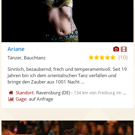
Diese
Di
Ariane
Künst
Kü
(10)
5,0
Tänzer, Bauchtanz
stellt
ste
von
Sinnlich, bezaubernd, frech und temperamentvoll. Seit 19
Fotos
Vi
5
Jahren bin ich dem orientalischen Tanz verfallen und
bereit
ber
Sternen
bringe den Zauber aus 1001 Nacht ...
Standort:
Ravensburg
(DE)
-
134 km von Freiburg im Breisgau
Gage:
auf Anfrage