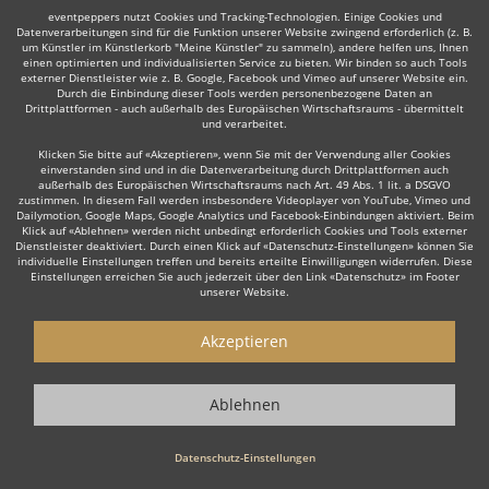
eventpeppers nutzt Cookies und Tracking-Technologien. Einige Cookies und
Datenverarbeitungen sind für die Funktion unserer Website zwingend erforderlich (z. B.
um Künstler im Künstlerkorb "Meine Künstler" zu sammeln), andere helfen uns, Ihnen
NACH OBEN
einen optimierten und individualisierten Service zu bieten. Wir binden so auch Tools
externer Dienstleister wie z. B. Google, Facebook und Vimeo auf unserer Website ein.
Durch die Einbindung dieser Tools werden personenbezogene Daten an
Drittplattformen - auch außerhalb des Europäischen Wirtschaftsraums - übermittelt
© 2010-2026 eventpeppers UG (haftungsbeschränkt) & Co. KG - Alle Rechte
und verarbeitet.
vorbehalten.
Klicken Sie bitte auf «Akzeptieren», wenn Sie mit der Verwendung aller Cookies
einverstanden sind und in die Datenverarbeitung durch Drittplattformen auch
außerhalb des Europäischen Wirtschaftsraums nach Art. 49 Abs. 1 lit. a DSGVO
zustimmen. In diesem Fall werden insbesondere Videoplayer von YouTube, Vimeo und
Dailymotion, Google Maps, Google Analytics und Facebook-Einbindungen aktiviert. Beim
Klick auf «Ablehnen» werden nicht unbedingt erforderlich Cookies und Tools externer
Dienstleister deaktiviert. Durch einen Klick auf «Datenschutz-Einstellungen» können Sie
individuelle Einstellungen treffen und bereits erteilte Einwilligungen widerrufen. Diese
Einstellungen erreichen Sie auch jederzeit über den Link «Datenschutz» im Footer
unserer Website.
Akzeptieren
Ablehnen
Datenschutz-Einstellungen