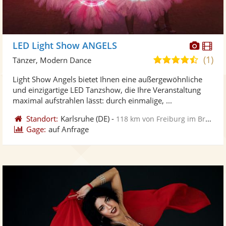
Diese
Di
LED Light Show ANGELS
Künst
Kü
(1)
4,5
Tänzer, Modern Dance
stellt
ste
von
Light Show Angels bietet Ihnen eine außergewöhnliche
Fotos
Vi
5
und einzigartige LED Tanzshow, die Ihre Veranstaltung
bereit
ber
Sternen
maximal aufstrahlen lässt: durch einmalige, ...
Standort:
Karlsruhe
(DE)
-
118 km von Freiburg im Breisgau
Gage:
auf Anfrage