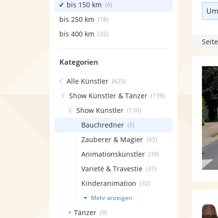
bis 150 km
(6)
Umk
bis 250 km
(18)
bis 400 km
(32)
Seite
Kategorien
Alle Künstler
(625)
Show Künstler & Tänzer
(139)
Show Künstler
(130)
Bauchredner
(6)
Zauberer & Magier
(45)
Animationskünstler
(39)
Varieté & Travestie
(37)
Kinderanimation
(32)
Mehr anzeigen
Tänzer
(9)