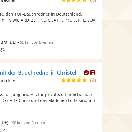
chredner
stellt
stellt
von
Fotos
Videos
 zu den TOP-Bauchredner in Deutschland.
5
bereit.
bereit.
e im TV wie ARD, ZDF, NDR, SAT 1, PRO 7, RTL, VOX
Sternen
urg
(DE)
-
95 km von Bremen
age
Dieser
Dieser
it der Bauchrednerin Christel
Künstler
Künstler
(4)
4,9
chredner
stellt
stellt
von
Fotos
Videos
 für Jung und Alt, für private, öffentliche oder
5
bereit.
bereit.
. Der Affe Chico und das Mädchen Lotta sind mit
Sternen
(DE)
-
98 km von Bremen
age