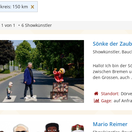
Umkreis: 150 km zurücksetzen
reis: 150 km
 1 von 1
6 Showkünstler
Sönke der Zau
Showkünstler, Bau
Hallo! Ich bin der
zwischen Bremen un
den Grossen, auch .
Standort:
Dörv
Gage:
auf Anfr
Mario Reimer