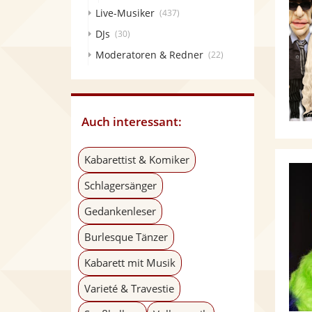
Live-Musiker
(437)
DJs
(30)
Moderatoren & Redner
(22)
Auch interessant:
Kabarettist & Komiker
Schlagersänger
Gedankenleser
Burlesque Tänzer
Kabarett mit Musik
Varieté & Travestie