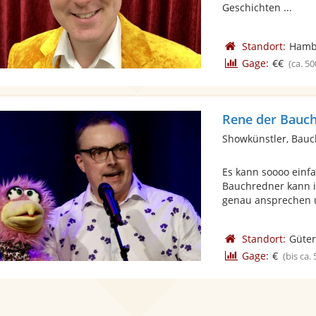
Geschichten ...
Standort:
Hamb
Gage:
€€
(ca. 50
Rene der Bauc
Showkünstler, Bau
Es kann soooo einfa
Bauchredner kann 
genau ansprechen u
Standort:
Güter
Gage:
€
(bis ca.