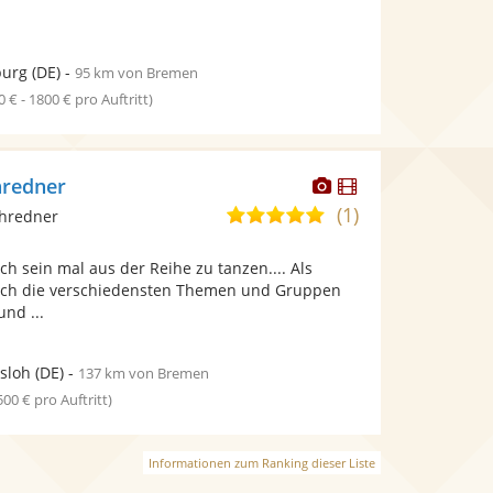
urg
(DE)
-
95 km von Bremen
0 € - 1800 € pro Auftritt)
Dieser
Dieser
hredner
Künstler
Künstler
(1)
5,0
chredner
stellt
stellt
von
Fotos
Videos
ch sein mal aus der Reihe zu tanzen.... Als
5
bereit.
bereit.
ich die verschiedensten Themen und Gruppen
Sternen
nd ...
sloh
(DE)
-
137 km von Bremen
 500 € pro Auftritt)
Informationen zum Ranking dieser Liste