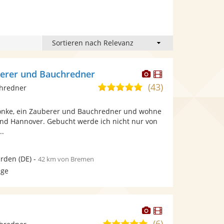
Dieser
Dieser
berer und Bauchredner
Künstler
Künstler
(43)
4,9
chredner
stellt
stellt
von
Fotos
Videos
 Sönke, ein Zauberer und Bauchredner und wohne
5
bereit.
bereit.
d Hannover. Gebucht werde ich nicht nur von
Sternen
..
erden
(DE)
-
42 km von Bremen
age
Dieser
Dieser
Künstler
Künstler
(6)
5,0