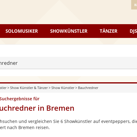
K
SOLOMUSIKER
SHOWKÜNSTLER
TÄNZER
DJS
hredner
stler
>
Show Künstler & Tänzer
>
Show Künstler
>
Bauchredner
 Suchergebnisse für
uchredner in Bremen
hsuchen und vergleichen Sie 6 Showkünstler auf eventpeppers, die
ert nach Bremen reisen.