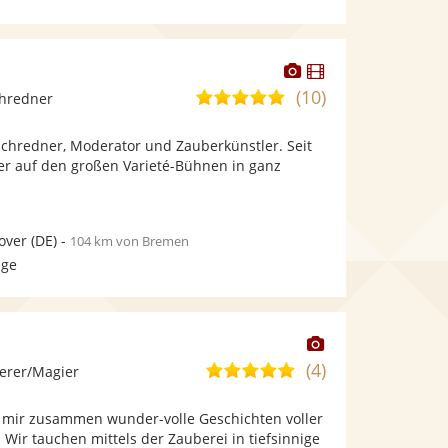
Dieser
Dieser
Künstler
Künstler
(10)
5,0
chredner
stellt
stellt
von
Fotos
Videos
uchredner, Moderator und Zauberkünstler. Seit
5
bereit.
bereit.
 er auf den großen Varieté-Bühnen in ganz
Sternen
over
(DE)
-
104 km von Bremen
age
Dieser
Künstler
(4)
5,0
erer/Magier
stellt
von
Fotos
it mir zusammen wunder-volle Geschichten voller
5
bereit.
Wir tauchen mittels der Zauberei in tiefsinnige
Sternen