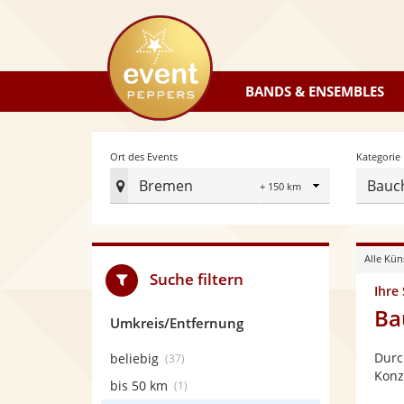
eventpeppers
BANDS & ENSEMBLES
Radius
Ort des Events
Kategorie
Bremen
Bauc
Ort
des
Events
Alle Kün
festlegen
Suche filtern
Ihre
Ba
Umkreis/Entfernung
Durc
beliebig
(37)
Konz
bis 50 km
(1)