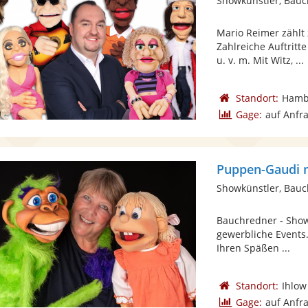
Showkünstler, Bau
Mario Reimer zählt
Zahlreiche Auftritt
u. v. m. Mit Witz, ...
Standort:
Hamb
Gage:
auf Anfr
Puppen-Gaudi m
Showkünstler, Bau
Bauchredner - Shows
gewerbliche Events
Ihren Späßen ...
Standort:
Ihlow
Gage:
auf Anfr