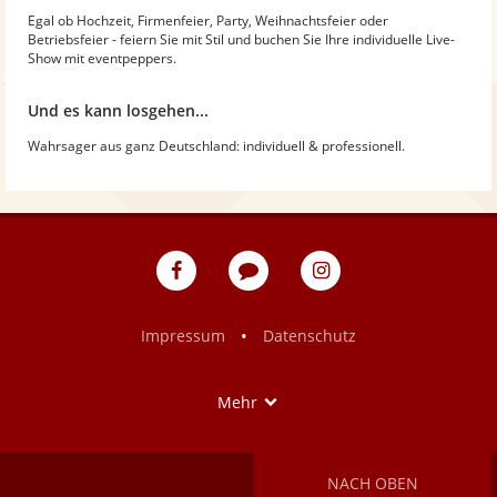
Egal ob Hochzeit, Firmenfeier, Party, Weihnachtsfeier oder
Betriebsfeier - feiern Sie mit Stil und buchen Sie Ihre individuelle Live-
Show mit eventpeppers.
Und es kann losgehen...
Wahrsager aus ganz Deutschland: individuell & professionell.
eventpeppers
Blog
eventpeppers
auf
auf
Facebook
Instagram
•
Impressum
Datenschutz
Show
Mehr
NACH OBEN