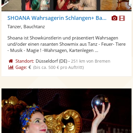
Diese
Di
SHOANA Wahrsagerin Schlangen+ Bauchtanz
Künst
Kü
Tänzer, Bauchtanz
stellt
ste
Shoana ist Showkünstlerin und präsentiert Wahrsagen
Fotos
Vi
und/oder einen rasanten Showmix aus Tanz - Feuer- Tiere
bereit
ber
- Musik - Magie ! -Wahrsagen, Kartenlegen ...
Standort:
Düsseldorf
(DE)
-
251 km von Bremen
Gage:
€
(bis ca. 500 € pro Auftritt)