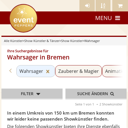
Künstler-
Künstler
Meine
eventpeppers
Login
A-
Künstle
MENU
Z
Alle Künstler
>
Show Künstler & Tänzer
>
Show Künstler
>
Wahrsager
Ihre Suchergebnisse für
Wahrsager in Bremen
Zurück zu «Show Künstler»
Kategorie «Wahrsager» zurücksetz
Wahrsager
Zauberer & Magier
Animation
FILTER
SUCHE ÄNDERN
Seite 1 von 1
2 Showkünstler
In einem Umkreis von 150 km um Bremen konnten
wir leider keine passenden Showkünstler finden.
Die folgenden Showkünstler bieten ihre Dienste ebenfalls