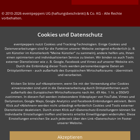
© 2010-2026 eventpeppers UG (haftungsbeschränkt) & Co. KG - Alle Rechte
vorbehalten.
Cookies und Datenschutz
eventpeppers nutzt Cookies und Tracking-Technologien. Einige Cookies und
Datenverarbeitungen sind für die Funktion unserer Website zwingend erforderlich (z. B.
um Künstler im Künstlerkorb "Meine Künstler" zu sammeln), andere helfen uns, Ihnen
einen optimierten und individualisierten Service zu bieten. Wir binden so auch Tools
externer Dienstleister wie z. B. Google, Facebook und Vimeo auf unserer Website ein.
Durch die Einbindung dieser Tools werden personenbezogene Daten an
Drittplattformen - auch außerhalb des Europäischen Wirtschaftsraums - übermittelt
und verarbeitet.
Klicken Sie bitte auf «Akzeptieren», wenn Sie mit der Verwendung aller Cookies
einverstanden sind und in die Datenverarbeitung durch Drittplattformen auch
außerhalb des Europäischen Wirtschaftsraums nach Art. 49 Abs. 1 lit. a DSGVO
zustimmen. In diesem Fall werden insbesondere Videoplayer von YouTube, Vimeo und
Dailymotion, Google Maps, Google Analytics und Facebook-Einbindungen aktiviert. Beim
Klick auf «Ablehnen» werden nicht unbedingt erforderlich Cookies und Tools externer
Dienstleister deaktiviert. Durch einen Klick auf «Datenschutz-Einstellungen» können Sie
individuelle Einstellungen treffen und bereits erteilte Einwilligungen widerrufen. Diese
Einstellungen erreichen Sie auch jederzeit über den Link «Datenschutz» im Footer
unserer Website.
Akzeptieren