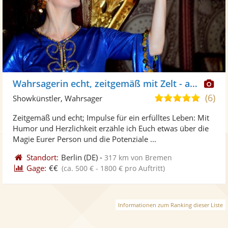
Di
Wahrsagerin echt, zeitgemäß mit Zelt - auch online
Kü
(6)
5,0
Showkünstler, Wahrsager
ste
von
Zeitgemäß und echt; Impulse für ein erfülltes Leben: Mit
Fo
5
Humor und Herzlichkeit erzähle ich Euch etwas über die
ber
Sternen
Magie Eurer Person und die Potenziale ...
Standort:
Berlin
(DE)
-
317 km von Bremen
Gage:
€€
(ca. 500 € - 1800 € pro Auftritt)
Informationen zum Ranking dieser Liste