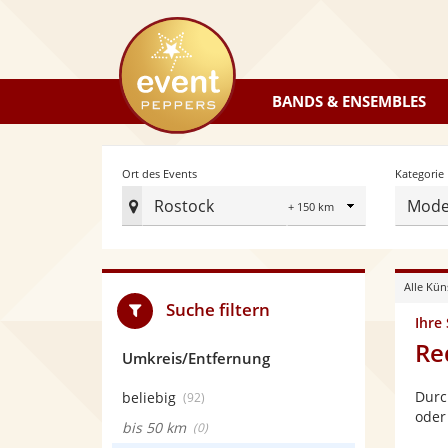
eventpeppers
BANDS & ENSEMBLES
Radius
Ort des Events
Kategorie
Rostock
Mode
Ort
des
Events
Alle Kün
festlegen
Suche filtern
Ihre
Re
Umkreis/Entfernung
Durc
beliebig
(92)
oder
bis 50 km
(0)