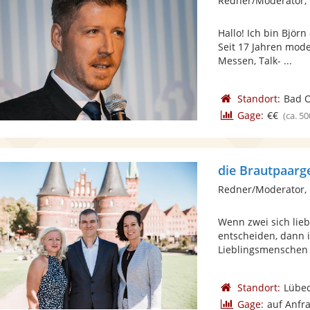
Redner/Moderator,
Hallo! Ich bin Björ
Seit 17 Jahren mode
Messen, Talk- ...
Standort:
Bad O
Gage:
€€
(ca. 50
die Brautpaarg
Redner/Moderator, 
Wenn zwei sich li
entscheiden, dann i
Lieblingsmenschen e
Standort:
Lübe
Gage:
auf Anfr