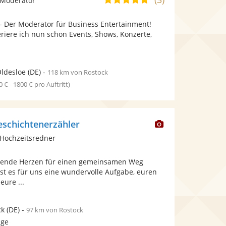
 Moderator
stellt
stellt
von
Fotos
Videos
n - Der Moderator für Business Entertainment!
5
bereit.
bereit.
riere ich nun schon Events, Shows, Konzerte,
Sternen
ldesloe
(DE)
-
118 km von Rostock
0 € - 1800 € pro Auftritt)
Dieser
eschichtenerzähler
Künstler
Hochzeitsredner
stellt
Fotos
ebende Herzen für einen gemeinsamen Weg
bereit.
st es für uns eine wundervolle Aufgabe, euren
ure ...
ck
(DE)
-
97 km von Rostock
age