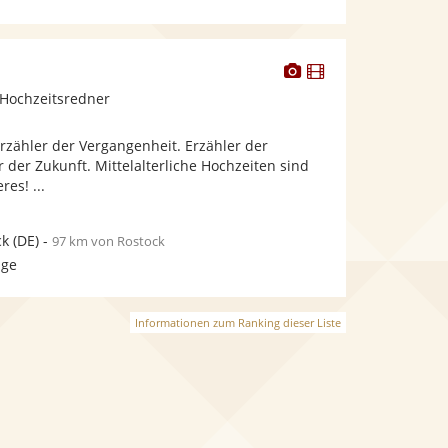
Dieser
Dieser
Künstler
Künstler
Hochzeitsredner
stellt
stellt
Fotos
Videos
 Erzähler der Vergangenheit. Erzähler der
bereit.
bereit.
 der Zukunft. Mittelalterliche Hochzeiten sind
es! ...
ck
(DE)
-
97 km von Rostock
age
Informationen zum Ranking dieser Liste