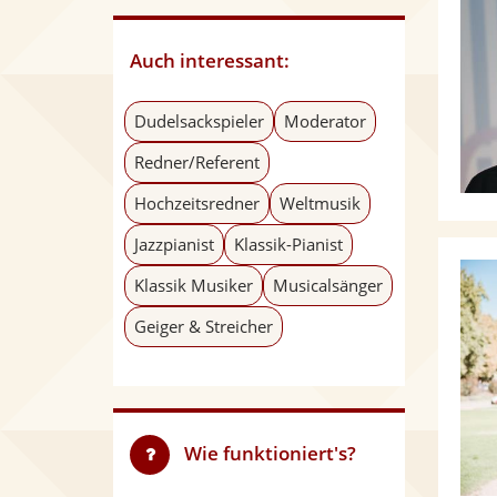
Auch interessant:
Dudelsackspieler
Moderator
Redner/Referent
Hochzeitsredner
Weltmusik
Jazzpianist
Klassik-Pianist
Klassik Musiker
Musicalsänger
Geiger & Streicher
Wie funktioniert's?