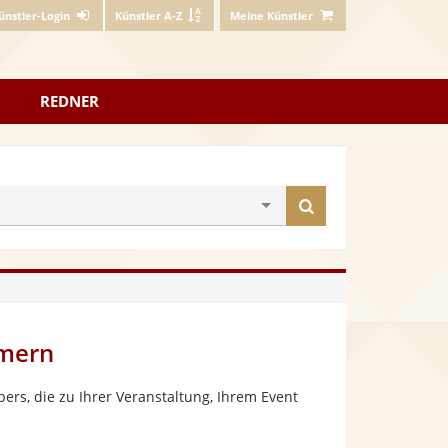
ünstler-Login
Künstler A-Z
Meine Künstler
REDNER
Künstler
finden
mmern
rs, die zu Ihrer Veranstaltung, Ihrem Event