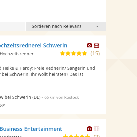
Dieser
Dieser
ochzeitsrednerei Schwerin
Künstler
Künstler
(15)
5,0
Hochzeitsredner
stellt
stellt
von
Fotos
Videos
nd Heike & Hardy; Freie Rednerin/ Sängerin und
5
bereit.
bereit.
bei Schwerin. Ihr wollt heiraten? Das ist
Sternen
w bei Schwerin
(DE)
-
66 km von Rostock
age
Dieser
Dieser
- Business Entertainment
Künstler
Künstler
(3)
4,9