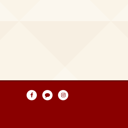
eventpeppers
Blog
eventpeppers
auf
auf
Facebook
Instagram