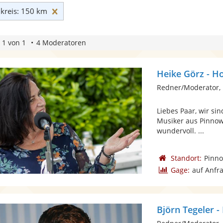
Umkreis: 150 km zurücksetzen
reis: 150 km
 1 von 1
4 Moderatoren
Heike Görz - H
Redner/Moderator, 
Liebes Paar, wir si
Musiker aus Pinnow 
wundervoll. ...
Standort:
Pinno
Gage:
auf Anfr
Björn Tegeler 