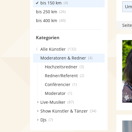
bis 150 km
(4)
Umk
bis 250 km
(26)
bis 400 km
(40)
Seite
Kategorien
Alle Künstler
(132)
Moderatoren & Redner
(4)
Hochzeitsredner
(3)
Redner/Referent
(2)
Conférencier
(1)
Moderator
(1)
Live-Musiker
(87)
Show Künstler & Tänzer
(34)
DJs
(7)