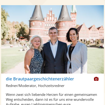
Di
die Brautpaargeschichtenerzähler
Kü
Redner/Moderator, Hochzeitsredner
ste
Wenn zwei sich liebende Herzen für einen gemeinsamen
Fo
Weg entscheiden, dann ist es für uns eine wundervolle
ber
Aufgabe, euren Lieblingsmenschen eure ...