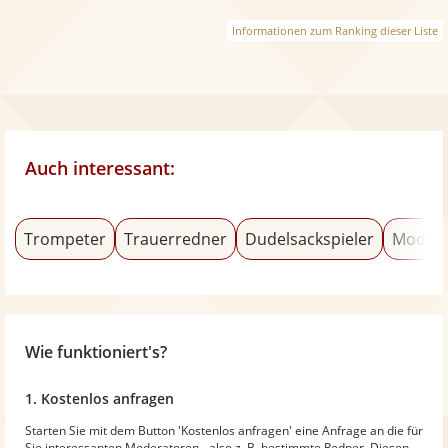
Informationen zum Ranking dieser Liste
Auch interessant:
Trompeter
Trauerredner
Dudelsackspieler
Modera
Wie funktioniert's?
1. Kostenlos anfragen
Starten Sie mit dem Button 'Kostenlos anfragen' eine Anfrage an die für
Sie interessanten Moderatoren - also z. B. bestimmte Redner. Diesen