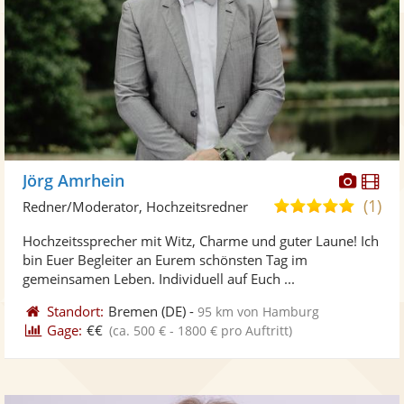
Diese
Di
Jörg Amrhein
Künst
Kü
(1)
5,0
Redner/Moderator, Hochzeitsredner
stellt
ste
von
Hochzeitssprecher mit Witz, Charme und guter Laune! Ich
Fotos
Vi
5
bin Euer Begleiter an Eurem schönsten Tag im
bereit
ber
Sternen
gemeinsamen Leben. Individuell auf Euch ...
Standort:
Bremen
(DE)
-
95 km von Hamburg
Gage:
€€
(ca. 500 € - 1800 € pro Auftritt)