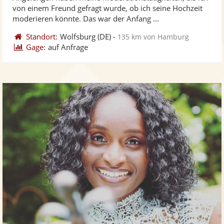
Fotos
Vi
5
von einem Freund gefragt wurde, ob ich seine Hochzeit
bereit
ber
Sternen
moderieren könnte. Das war der Anfang ...
Standort:
Wolfsburg
(DE)
-
135 km von Hamburg
Gage:
auf Anfrage