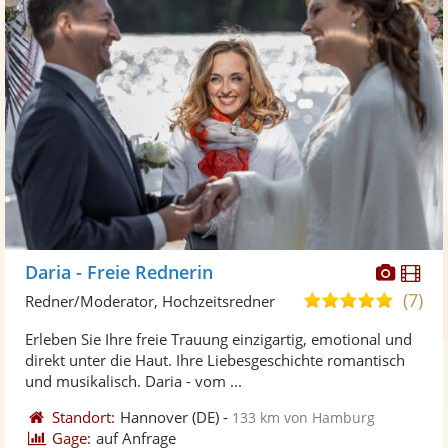
Diese
Di
Daria - Freie Rednerin
Künst
Kü
(7)
5,0
Redner/Moderator, Hochzeitsredner
stellt
ste
von
Erleben Sie Ihre freie Trauung einzigartig, emotional und
Fotos
Vi
5
direkt unter die Haut. Ihre Liebesgeschichte romantisch
bereit
ber
Sternen
und musikalisch. Daria - vom ...
Standort:
Hannover
(DE)
-
133 km von Hamburg
Gage:
auf Anfrage