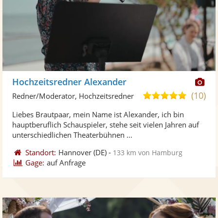
Di
Hochzeitsredner Alexander
Kü
(10)
5,0
Redner/Moderator, Hochzeitsredner
ste
von
Liebes Brautpaar, mein Name ist Alexander, ich bin
Fo
5
hauptberuflich Schauspieler, stehe seit vielen Jahren auf
ber
Sternen
unterschiedlichen Theaterbühnen ...
Standort:
Hannover
(DE)
-
133 km von Hamburg
Gage:
auf Anfrage