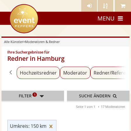
Künstler-
Künstler
Meine
eventpeppers
Login
A-
Künstle
MENU
Z
Alle Künstler
>
Moderatoren & Redner
Ihre Suchergebnisse für
Redner in Hamburg
Zurück zu «Alle Künstler»
Hochzeitsredner
Moderator
Redner/Referent
1
FILTER
SUCHE ÄNDERN
Seite 1 von 1
17 Moderatoren
Umkreis: 150 km zurücksetzen
Umkreis: 150 km