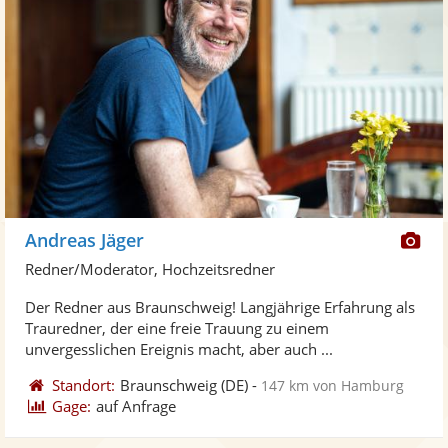
Di
Andreas Jäger
Kü
Redner/Moderator, Hochzeitsredner
ste
Der Redner aus Braunschweig! Langjährige Erfahrung als
Fo
Trauredner, der eine freie Trauung zu einem
ber
unvergesslichen Ereignis macht, aber auch ...
Standort:
Braunschweig
(DE)
-
147 km von Hamburg
Gage:
auf Anfrage