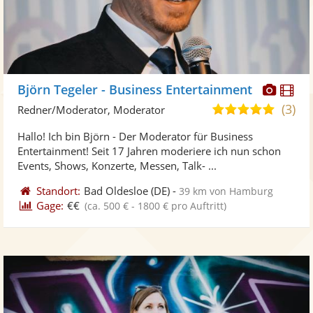
Diese
Di
Björn Tegeler - Business Entertainment
Künst
Kü
(3)
4,9
Redner/Moderator, Moderator
stellt
ste
von
Hallo! Ich bin Björn - Der Moderator für Business
Fotos
Vi
5
Entertainment! Seit 17 Jahren moderiere ich nun schon
bereit
ber
Sternen
Events, Shows, Konzerte, Messen, Talk- ...
Standort:
Bad Oldesloe
(DE)
-
39 km von Hamburg
Gage:
€€
(ca. 500 € - 1800 € pro Auftritt)