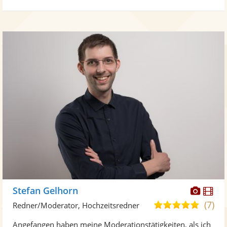
Diese
Di
Stefan Gelhorn
Künst
Kü
(7)
5,0
Redner/Moderator, Hochzeitsredner
stellt
ste
von
Angefangen haben meine Moderationstätigkeiten, als ich