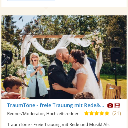
Diese
Di
TraumTöne - freie Trauung mit Rede&Musik
Künst
Kü
(21)
5,0
Redner/Moderator, Hochzeitsredner
stellt
ste
von
TraumTöne - Freie Trauung mit Rede und Musik! Als
Fotos
Vi
5