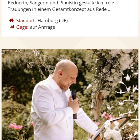
Rednerin, Sängerin und Pianistin gestalte ich freie
bereit
ber
Sternen
Trauungen in einem Gesamtkonzept aus Rede ...
Standort:
Hamburg
(DE)
Gage:
auf Anfrage