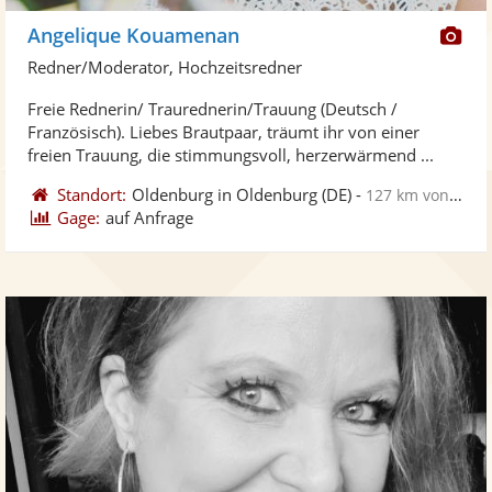
Di
Angelique Kouamenan
Kü
Redner/Moderator, Hochzeitsredner
ste
Freie Rednerin/ Traurednerin/Trauung (Deutsch /
Fo
Französisch). Liebes Brautpaar, träumt ihr von einer
ber
freien Trauung, die stimmungsvoll, herzerwärmend ...
Standort:
Oldenburg in Oldenburg
(DE)
-
127 km von Hamburg
Gage:
auf Anfrage