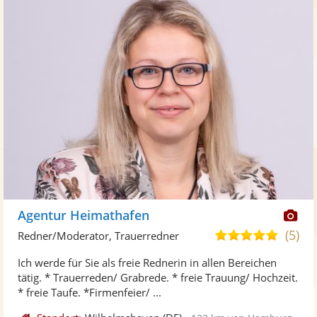
Di
Agentur Heimathafen
Kü
(5)
5,0
Redner/Moderator, Trauerredner
ste
von
Ich werde für Sie als freie Rednerin in allen Bereichen
Fo
5
tätig. * Trauerreden/ Grabrede. * freie Trauung/ Hochzeit.
ber
Sternen
* freie Taufe. *Firmenfeier/ ...