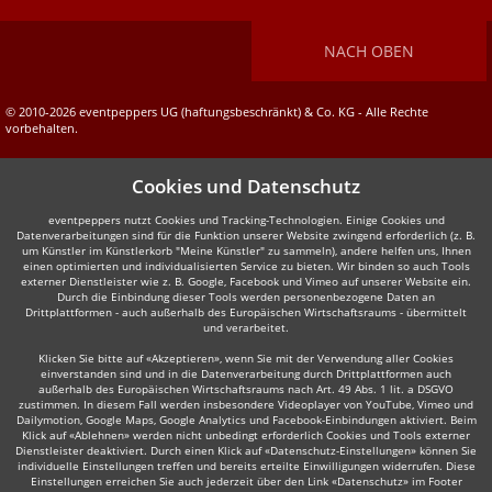
NACH OBEN
© 2010-2026 eventpeppers UG (haftungsbeschränkt) & Co. KG - Alle Rechte
vorbehalten.
Cookies und Datenschutz
eventpeppers nutzt Cookies und Tracking-Technologien. Einige Cookies und
Datenverarbeitungen sind für die Funktion unserer Website zwingend erforderlich (z. B.
um Künstler im Künstlerkorb "Meine Künstler" zu sammeln), andere helfen uns, Ihnen
einen optimierten und individualisierten Service zu bieten. Wir binden so auch Tools
externer Dienstleister wie z. B. Google, Facebook und Vimeo auf unserer Website ein.
Durch die Einbindung dieser Tools werden personenbezogene Daten an
Drittplattformen - auch außerhalb des Europäischen Wirtschaftsraums - übermittelt
und verarbeitet.
Klicken Sie bitte auf «Akzeptieren», wenn Sie mit der Verwendung aller Cookies
einverstanden sind und in die Datenverarbeitung durch Drittplattformen auch
außerhalb des Europäischen Wirtschaftsraums nach Art. 49 Abs. 1 lit. a DSGVO
zustimmen. In diesem Fall werden insbesondere Videoplayer von YouTube, Vimeo und
Dailymotion, Google Maps, Google Analytics und Facebook-Einbindungen aktiviert. Beim
Klick auf «Ablehnen» werden nicht unbedingt erforderlich Cookies und Tools externer
Dienstleister deaktiviert. Durch einen Klick auf «Datenschutz-Einstellungen» können Sie
individuelle Einstellungen treffen und bereits erteilte Einwilligungen widerrufen. Diese
Einstellungen erreichen Sie auch jederzeit über den Link «Datenschutz» im Footer