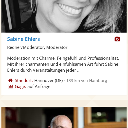
Di
Sabine Ehlers
Kü
Redner/Moderator, Moderator
ste
Moderation mit Charme, Feingefühl und Professionalität.
Fo
Mit ihrer charmanten und einfühlsamen Art führt Sabine
ber
Ehlers durch Veranstaltungen jeder ...
Standort:
Hannover
(DE)
-
133 km von Hamburg
Gage:
auf Anfrage