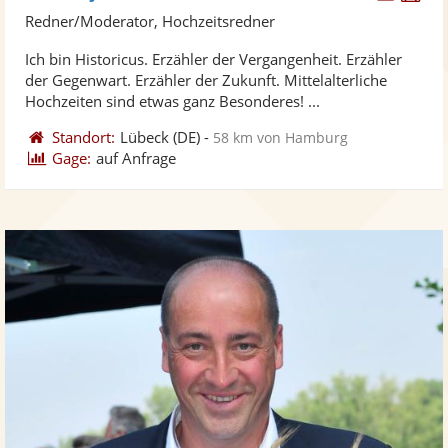
Künst
Kü
Redner/Moderator, Hochzeitsredner
stellt
ste
Ich bin Historicus. Erzähler der Vergangenheit. Erzähler
Fotos
Vi
der Gegenwart. Erzähler der Zukunft. Mittelalterliche
bereit
ber
Hochzeiten sind etwas ganz Besonderes! ...
Standort:
Lübeck
(DE)
-
58 km von Hamburg
Gage:
auf Anfrage