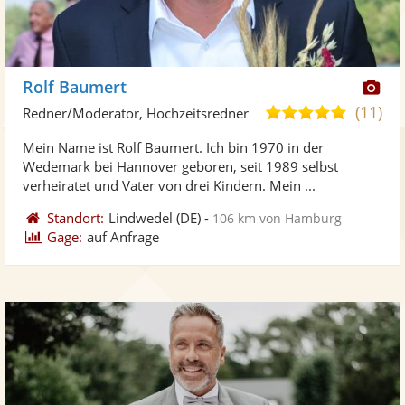
Di
Rolf Baumert
Kü
(11)
5,0
Redner/Moderator, Hochzeitsredner
ste
von
Mein Name ist Rolf Baumert. Ich bin 1970 in der
Fo
5
Wedemark bei Hannover geboren, seit 1989 selbst
ber
Sternen
verheiratet und Vater von drei Kindern. Mein ...
Standort:
Lindwedel
(DE)
-
106 km von Hamburg
Gage:
auf Anfrage