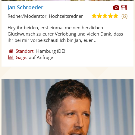
Diese
Di
Jan Schroeder
Künst
Kü
(8)
5,0
Redner/Moderator, Hochzeitsredner
stellt
ste
von
Hey ihr beiden, erst einmal meinen herzlichen
Fotos
Vi
5
Glückwunsch zu eurer Verlobung und vielen Dank, dass
bereit
ber
Sternen
ihr bei mir vorbeischaut! Ich bin Jan, euer ...
Standort:
Hamburg
(DE)
Gage:
auf Anfrage