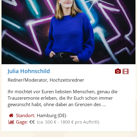
Diese
Di
Julia Hohnschild
Künst
Kü
Redner/Moderator, Hochzeitsredner
stellt
ste
Ihr möchtet vor Euren liebsten Menschen, genau die
Fotos
Vi
Trauzeremonie erleben, die Ihr Euch schon immer
bereit
ber
gewünscht habt, ohne dabei an Grenzen des ...
Standort:
Hamburg
(DE)
Gage:
€€
(ca. 500 € - 1800 € pro Auftritt)