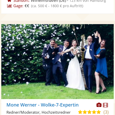
Standort:
Wilhelmshaven
(DE)
-
123 km von Hamburg
Gage:
€€
(ca. 500 € - 1800 € pro Auftritt)
Diese
Di
Mone Werner - Wolke-7-Expertin
Künst
Kü
(3)
5,0
Redner/Moderator, Hochzeitsredner