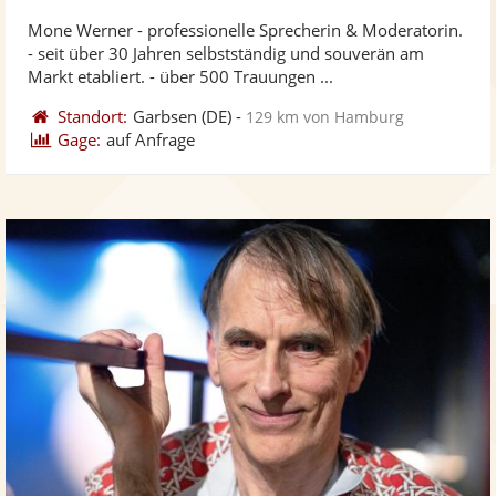
stellt
ste
von
Mone Werner - professionelle Sprecherin & Moderatorin.
Fotos
Vi
5
- seit über 30 Jahren selbstständig und souverän am
bereit
ber
Sternen
Markt etabliert. - über 500 Trauungen ...
Standort:
Garbsen
(DE)
-
129 km von Hamburg
Gage:
auf Anfrage