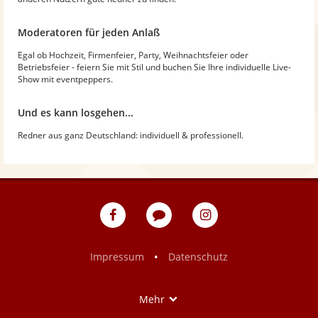
Moderatoren für jeden Anlaß
Egal ob Hochzeit, Firmenfeier, Party, Weihnachtsfeier oder
Betriebsfeier - feiern Sie mit Stil und buchen Sie Ihre individuelle Live-
Show mit eventpeppers.
Und es kann losgehen...
Redner aus ganz Deutschland: individuell & professionell.
eventpeppers
Blog
eventpeppers
auf
auf
Facebook
Instagram
•
Impressum
Datenschutz
Show
Mehr