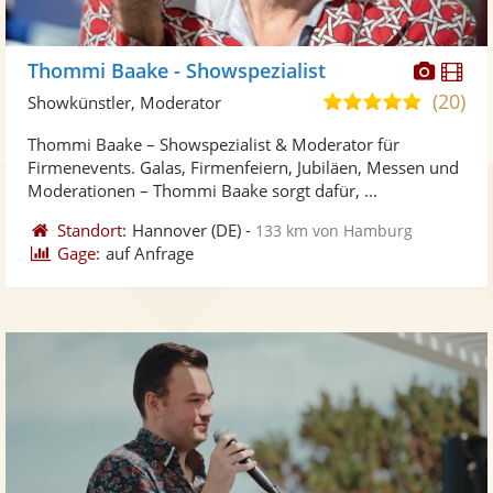
Diese
Di
Thommi Baake - Showspezialist
Künst
Kü
(20)
4,8
Showkünstler, Moderator
stellt
ste
von
Thommi Baake – Showspezialist & Moderator für
Fotos
Vi
5
Firmenevents. Galas, Firmenfeiern, Jubiläen, Messen und
bereit
ber
Sternen
Moderationen – Thommi Baake sorgt dafür, ...
Standort:
Hannover
(DE)
-
133 km von Hamburg
Gage:
auf Anfrage