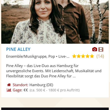
Diese
Di
PINE ALLEY
Künst
Kü
(14)
5,0
Ensemble/Musikgruppe, Pop • Live-Musiker
stellt
ste
von
Pine Alley – das Live-Duo aus Hamburg für
Fotos
Vi
5
unvergessliche Events. Mit Leidenschaft, Musikalität und
bereit
ber
Sternen
Flexibilität sorgt das Duo Pine Alley für ...
Standort:
Hamburg
(DE)
Gage:
€€
(ca. 500 € - 1800 € pro Auftritt)