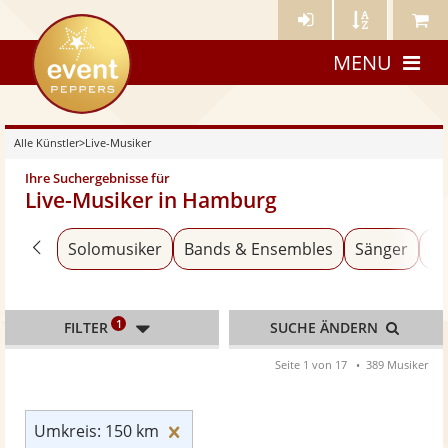
Künstler-
Künstler
Meine
eventpeppers
Login
A-
Künstle
MENU
Z
Alle Künstler
>
Live-Musiker
Ihre Suchergebnisse für
Live-Musiker in Hamburg
Zurück zu «Alle Künstler»
Solomusiker
Bands & Ensembles
Sänger
An
1
FILTER
SUCHE ÄNDERN
Seite 1 von 17
389 Musiker
Umkreis: 150 km zurücksetzen
Umkreis: 150 km