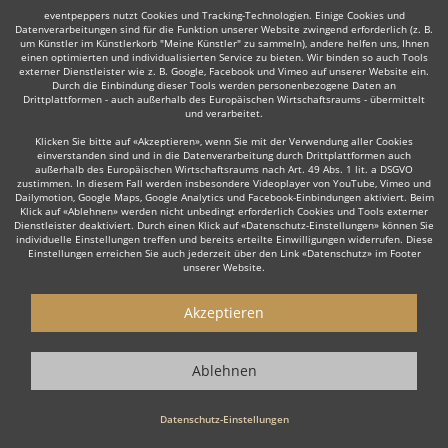
eventpeppers nutzt Cookies und Tracking-Technologien. Einige Cookies und
Datenverarbeitungen sind für die Funktion unserer Website zwingend erforderlich (z. B.
um Künstler im Künstlerkorb "Meine Künstler" zu sammeln), andere helfen uns, Ihnen
einen optimierten und individualisierten Service zu bieten. Wir binden so auch Tools
Manche dieser Live-Musiker bieten ihre Dienste auch in
externer Dienstleister wie z. B. Google, Facebook und Vimeo auf unserer Website ein.
der Umgebung an, z. B. in
Winsen
,
Wedel
,
Itzehoe
,
Durch die Einbindung dieser Tools werden personenbezogene Daten an
Drittplattformen - auch außerhalb des Europäischen Wirtschaftsraums - übermittelt
Geesthacht
,
Walsrode
,
Henstedt-Ulzburg
,
Reinbek
oder
und verarbeitet.
Verden
.
Klicken Sie bitte auf «Akzeptieren», wenn Sie mit der Verwendung aller Cookies
einverstanden sind und in die Datenverarbeitung durch Drittplattformen auch
außerhalb des Europäischen Wirtschaftsraums nach Art. 49 Abs. 1 lit. a DSGVO
zustimmen. In diesem Fall werden insbesondere Videoplayer von YouTube, Vimeo und
Dailymotion, Google Maps, Google Analytics und Facebook-Einbindungen aktiviert. Beim
Klick auf «Ablehnen» werden nicht unbedingt erforderlich Cookies und Tools externer
Dienstleister deaktiviert. Durch einen Klick auf «Datenschutz-Einstellungen» können Sie
individuelle Einstellungen treffen und bereits erteilte Einwilligungen widerrufen. Diese
Einstellungen erreichen Sie auch jederzeit über den Link «Datenschutz» im Footer
unserer Website.
Live-Musiker gesucht?
Akzeptieren
Sie sind auf der Suche nach einem Live Musiker, der Ihr Event zu
einem einzigartigen Erlebnis macht? Dann sind Sie hier genau
richtig! Ob stilvolle
Lounge Musik
zum Empfang, emotionale Live
Ablehnen
Musik zur Hochzeit oder die energiegeladene Performance einer
Live Band
für Ihre Firmenfeier – unsere erfahrenen Live Musiker
Datenschutz-Einstellungen
sorgen für die perfekte Stimmung.