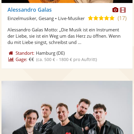
Diese
Di
Alessandro Galas
Künst
Kü
(17)
5,0
Einzelmusiker, Gesang • Live-Musiker
stellt
ste
von
Alessandro Galas Motto: „Die Musik ist ein Instrument
Fotos
Vi
5
der Liebe, sie ist ein Weg um das Herz zu öffnen. Wenn
bereit
ber
Sternen
du mit Liebe singst, schreibst und ...
Standort:
Hamburg
(DE)
Gage:
€€
(ca. 500 € - 1800 € pro Auftritt)