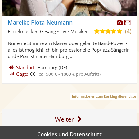
Diese
Di
Mareike Plota-Neumann
Künst
Kü
(4)
5,0
Einzelmusiker, Gesang • Live-Musiker
stellt
ste
von
Nur eine Stimme am Klavier oder geballte Band-Power -
Fotos
Vi
5
alles ist möglich! Ich bin professionelle Pop/Jazz-Sängerin
bereit
ber
Sternen
und - Pianistin aus Hamburg ...
Standort:
Hamburg
(DE)
Gage:
€€
(ca. 500 € - 1800 € pro Auftritt)
Informationen zum Ranking dieser Liste
Weiter
Cookies und Datenschutz