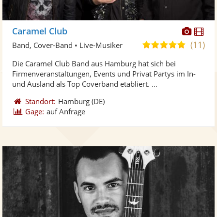
Diese
Di
Caramel Club
Künst
Kü
(11)
4,9
Band, Cover-Band • Live-Musiker
stellt
ste
von
Die Caramel Club Band aus Hamburg hat sich bei
Fotos
Vi
5
Firmenveranstaltungen, Events und Privat Partys im In-
bereit
ber
Sternen
und Ausland als Top Coverband etabliert. ...
Standort:
Hamburg
(DE)
Gage:
auf Anfrage