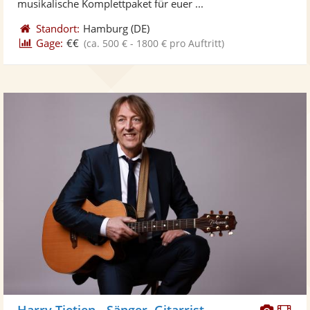
musikalische Komplettpaket für euer ...
Standort:
Hamburg
(DE)
Gage:
€€
(ca. 500 € - 1800 € pro Auftritt)
Diese
Di
Harry Tietjen - Sänger, Gitarrist