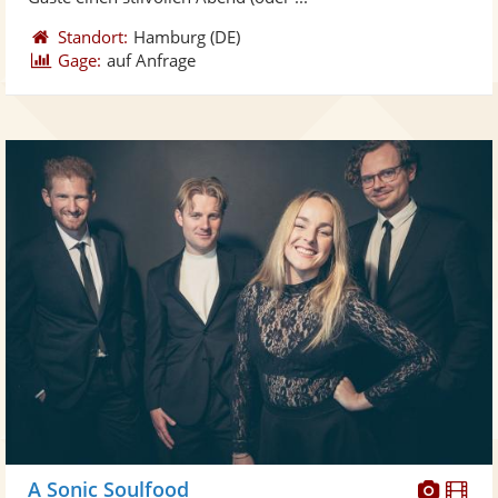
Standort:
Hamburg
(DE)
Gage:
auf Anfrage
Diese
Di
A Sonic Soulfood