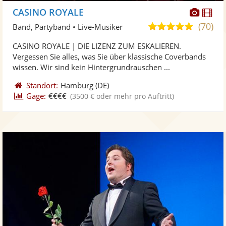
Diese
Di
CASINO ROYALE
Künst
Kü
(70)
5,0
Band, Partyband • Live-Musiker
stellt
ste
von
CASINO ROYALE | DIE LIZENZ ZUM ESKALIEREN.
Fotos
Vi
5
Vergessen Sie alles, was Sie über klassische Coverbands
bereit
ber
Sternen
wissen. Wir sind kein Hintergrundrauschen ...
Standort:
Hamburg
(DE)
Gage:
€€€€
(3500 € oder mehr pro Auftritt)