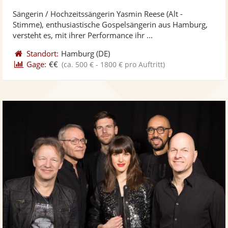
stellt
ste
von
Sängerin / Hochzeitssängerin Yasmin Reese (Alt -
Fotos
Vi
5
Stimme), enthusiastische Gospelsängerin aus Hamburg,
bereit
ber
Sternen
versteht es, mit ihrer Performance ihr ...
Standort:
Hamburg
(DE)
Gage:
€€
(ca. 500 € - 1800 € pro Auftritt)