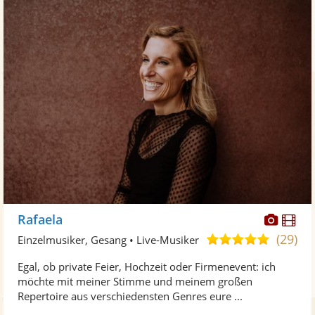
Diese
Di
Rafaela
Künst
Kü
(29)
5,0
Einzelmusiker, Gesang • Live-Musiker
stellt
ste
von
Egal, ob private Feier, Hochzeit oder Firmenevent: ich
Fotos
Vi
5
möchte mit meiner Stimme und meinem großen
bereit
ber
Sternen
Repertoire aus verschiedensten Genres eure ...