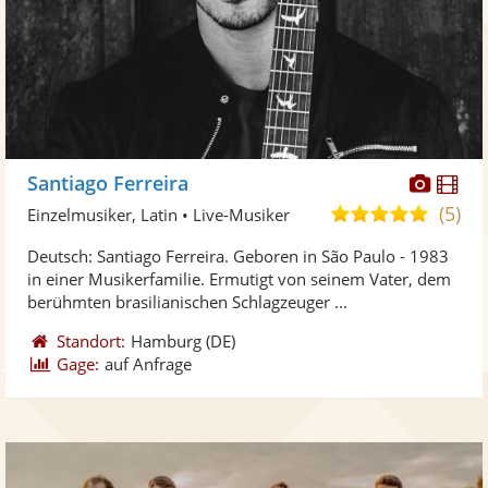
Diese
Di
Santiago Ferreira
Künst
Kü
(5)
5,0
Einzelmusiker, Latin • Live-Musiker
stellt
ste
von
Deutsch: Santiago Ferreira. Geboren in São Paulo - 1983
Fotos
Vi
5
in einer Musikerfamilie. Ermutigt von seinem Vater, dem
bereit
ber
Sternen
berühmten brasilianischen Schlagzeuger ...
Standort:
Hamburg
(DE)
Gage:
auf Anfrage