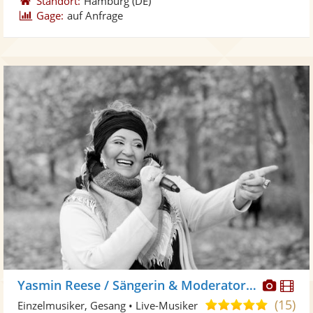
Standort:
Hamburg
(DE)
Gage:
auf Anfrage
Diese
Di
Yasmin Reese / Sängerin & Moderatorin
Künst
Kü
(15)
5,0
Einzelmusiker, Gesang • Live-Musiker