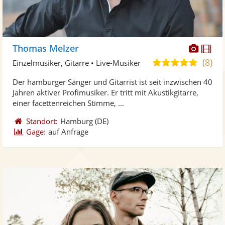
Diese
Di
Thomas Melzer
Künst
Kü
(8)
4,9
Einzelmusiker, Gitarre • Live-Musiker
stellt
ste
von
Der hamburger Sänger und Gitarrist ist seit inzwischen 40
Fotos
Vi
5
Jahren aktiver Profimusiker. Er tritt mit Akustikgitarre,
bereit
ber
Sternen
einer facettenreichen Stimme, ...
Standort:
Hamburg
(DE)
Gage:
auf Anfrage