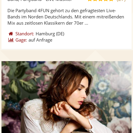
stellt
ste
von
Die Partyband 4FUN gehört zu den gefragtesten Live-
Fotos
Vi
5
Bands im Norden Deutschlands. Mit einem mitreißenden
bereit
ber
Sternen
Mix aus zeitlosen Klassikern der 70er ...
Standort:
Hamburg
(DE)
Gage:
auf Anfrage