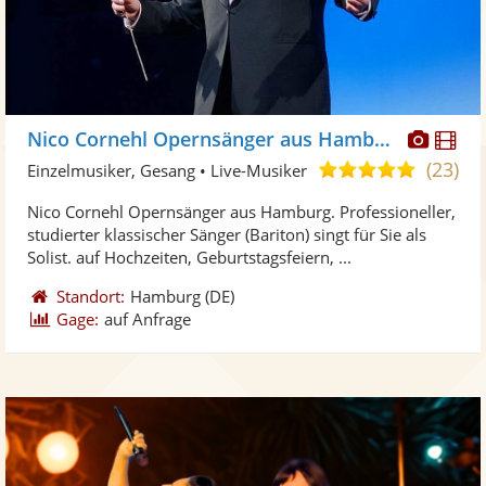
Diese
Di
Nico Cornehl Opernsänger aus Hamburg
Künst
Kü
(23)
5,0
Einzelmusiker, Gesang • Live-Musiker
stellt
ste
von
Nico Cornehl Opernsänger aus Hamburg. Professioneller,
Fotos
Vi
5
studierter klassischer Sänger (Bariton) singt für Sie als
bereit
ber
Sternen
Solist. auf Hochzeiten, Geburtstagsfeiern, ...
Standort:
Hamburg
(DE)
Gage:
auf Anfrage