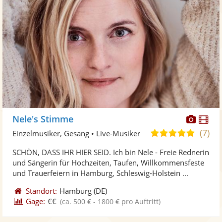
Diese
Di
Nele's Stimme
Künst
Kü
(7)
5,0
Einzelmusiker, Gesang • Live-Musiker
stellt
ste
von
SCHÖN, DASS IHR HIER SEID. Ich bin Nele - Freie Rednerin
Fotos
Vi
5
und Sängerin für Hochzeiten, Taufen, Willkommensfeste
bereit
ber
Sternen
und Trauerfeiern in Hamburg, Schleswig-Holstein ...
Standort:
Hamburg
(DE)
Gage:
€€
(ca. 500 € - 1800 € pro Auftritt)