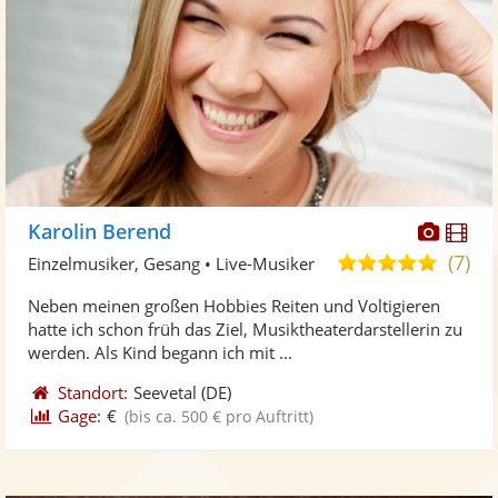
Diese
Di
Karolin Berend
Künst
Kü
(7)
5,0
Einzelmusiker, Gesang • Live-Musiker
stellt
ste
von
Neben meinen großen Hobbies Reiten und Voltigieren
Fotos
Vi
5
hatte ich schon früh das Ziel, Musiktheaterdarstellerin zu
bereit
ber
Sternen
werden. Als Kind begann ich mit ...
Standort:
Seevetal
(DE)
Gage:
€
(bis ca. 500 € pro Auftritt)