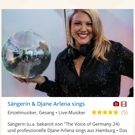
Diese
Di
Sängerin & DJane Arlena sings
Künst
Kü
(5)
5,0
Einzelmusiker, Gesang • Live-Musiker
stellt
ste
von
Sängerin (u.a. bekannt von "The Voice of Germany 24)
Fotos
Vi
5
und professionelle DJane Arlena sings aus Hamburg • Das
bereit
ber
Sternen