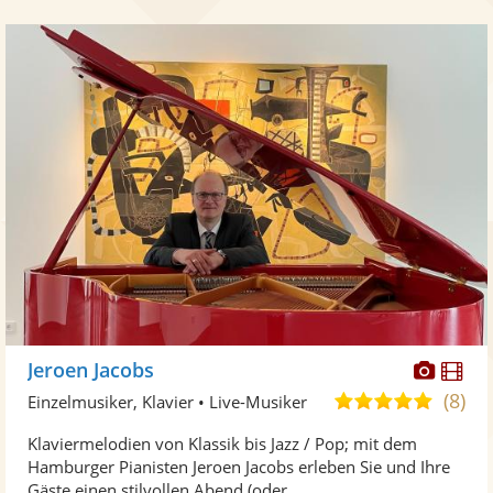
Diese
Di
Jeroen Jacobs
Künst
Kü
(8)
4,9
Einzelmusiker, Klavier • Live-Musiker
stellt
ste
von
Klaviermelodien von Klassik bis Jazz / Pop; mit dem
Fotos
Vi
5
Hamburger Pianisten Jeroen Jacobs erleben Sie und Ihre
bereit
ber
Sternen
Gäste einen stilvollen Abend (oder ...