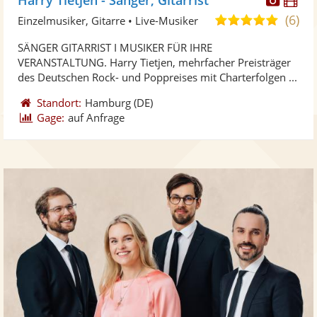
Künst
Kü
(6)
5,0
Einzelmusiker, Gitarre • Live-Musiker
stellt
ste
von
SÄNGER GITARRIST I MUSIKER FÜR IHRE
Fotos
Vi
5
VERANSTALTUNG. Harry Tietjen, mehrfacher Preisträger
bereit
ber
Sternen
des Deutschen Rock- und Poppreises mit Charterfolgen ...
Standort:
Hamburg
(DE)
Gage:
auf Anfrage