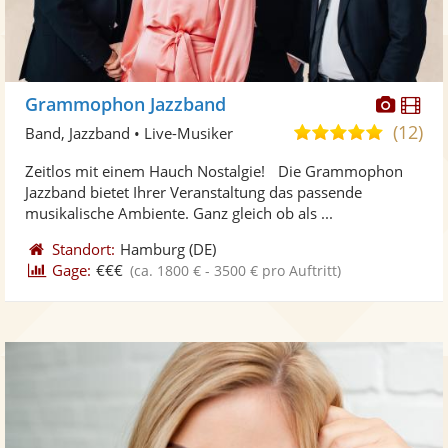
Diese
Di
Grammophon Jazzband
Künst
Kü
(12)
5,0
Band, Jazzband • Live-Musiker
stellt
ste
von
Zeitlos mit einem Hauch Nostalgie! Die Grammophon
Fotos
Vi
5
Jazzband bietet Ihrer Veranstaltung das passende
bereit
ber
Sternen
musikalische Ambiente. Ganz gleich ob als ...
Standort:
Hamburg
(DE)
Gage:
€€€
(ca. 1800 € - 3500 € pro Auftritt)