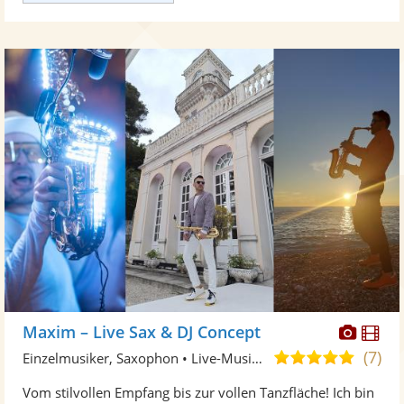
Diese
Di
Maxim – Live Sax & DJ Concept
Künst
Kü
(7)
5,0
Einzelmusiker, Saxophon • Live-Musiker
stellt
ste
von
Vom stilvollen Empfang bis zur vollen Tanzfläche! Ich bin
Fotos
Vi
5