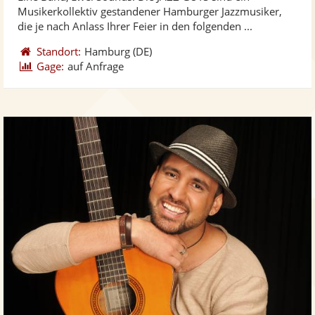
Fotos
Vi
5
Musikerkollektiv gestandener Hamburger Jazzmusiker,
bereit
ber
Sternen
die je nach Anlass Ihrer Feier in den folgenden ...
Standort:
Hamburg
(DE)
Gage:
auf Anfrage