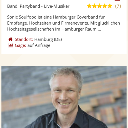
Künst
Kü
(7)
5,0
Band, Partyband • Live-Musiker
stellt
ste
von
Sonic Soulfood ist eine Hamburger Coverband für
Fotos
Vi
5
Empfänge, Hochzeiten und Firmenevents. Mit glücklichen
bereit
ber
Sternen
Hochzeitsgesellschaften im Hamburger Raum ...
Standort:
Hamburg
(DE)
Gage:
auf Anfrage