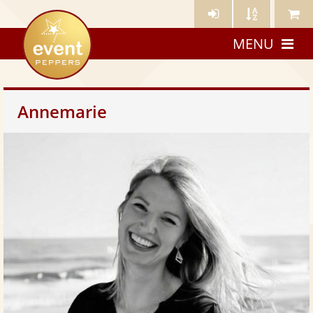
Künstler-
Künstler
Meine
eventpeppers
Login
A-
Künstle
MENU
Z
Annemarie