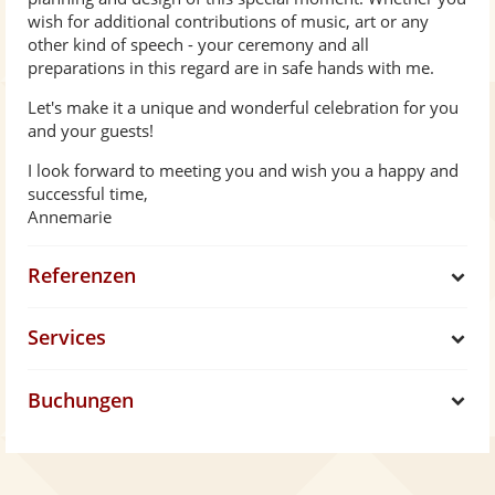
wish for additional contributions of music, art or any
other kind of speech - your ceremony and all
preparations in this regard are in safe hands with me.
Let's make it a unique and wonderful celebration for you
and your guests!
I look forward to meeting you and wish you a happy and
successful time,
Annemarie
Referenzen
S
Services
h
S
Buchungen
o
h
S
w
o
h