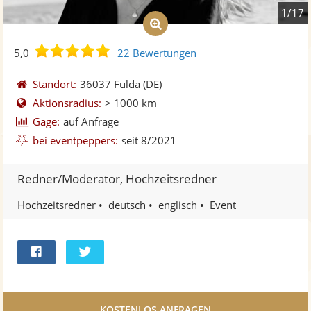
1/17
5,0
5,0
22 Bewertungen
von
5
Standort:
36037 Fulda
(DE)
Sternen
Aktionsradius:
> 1000 km
Gage:
auf Anfrage
bei eventpeppers:
seit 8/2021
Redner/Moderator, Hochzeitsredner
Hochzeitsredner
deutsch
englisch
Event
Bei
Twittern
Facebook
teilen