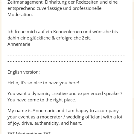
Zeitmanagement, Einhaltung der Redezeiten und eine
entsprechend zuverlässige und professionelle
Moderation.
Ich freue mich auf ein Kennenlernen und wünsche bis
dahin eine glückliche & erfolgreiche Zeit,
Annemarie
- - - - - - - - - - - - - - - - - - - - - - - - - - - - - - - - - - - - - - - - - - - -
- - - - - - - - - - - - - - - - - - - - - - - - - - - - - - - - - - - - - - - - - - -
English version:
Hello, it’s so nice to have you here!
You want a dynamic, creative and experienced speaker?
You have come to the right place.
My name is Annemarie and I am happy to accompany
your event as a moderator / wedding officiant with a lot
of joy, drive, authenticity, and heart.
*** Moderations ***