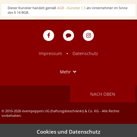
w
o
Dieser Künstler handelt gemäß
AGB - Künstler 1.5
als Unternehmer im Sinne
des § 14 BGB.
w
eventpeppers
Blog
eventpeppers
auf
auf
Facebook
Instagram
•
Impressum
Datenschutz
Show
Mehr
NACH OBEN
© 2010-2026 eventpeppers UG (haftungsbeschränkt) & Co. KG - Alle Rechte
vorbehalten.
Cookies und Datenschutz