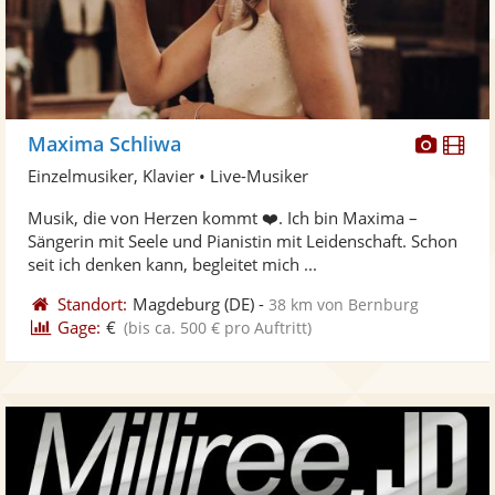
Diese
Di
Maxima Schliwa
Künst
Kü
Einzelmusiker, Klavier • Live-Musiker
stellt
ste
Musik, die von Herzen kommt ❤️. Ich bin Maxima –
Fotos
Vi
Sängerin mit Seele und Pianistin mit Leidenschaft. Schon
bereit
ber
seit ich denken kann, begleitet mich ...
Standort:
Magdeburg
(DE)
-
38 km von Bernburg
Gage:
€
(bis ca. 500 € pro Auftritt)