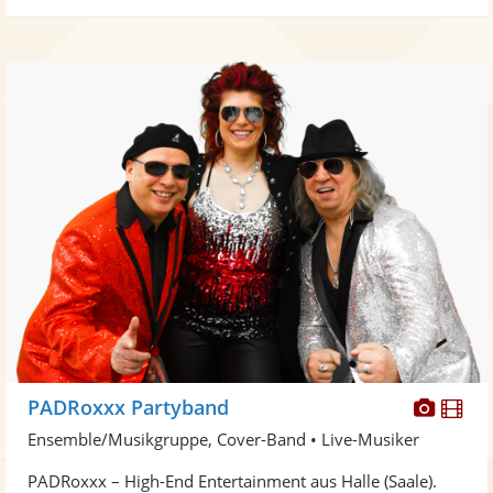
Diese
Di
PADRoxxx Partyband
Künst
Kü
Ensemble/Musikgruppe, Cover-Band • Live-Musiker
stellt
ste
PADRoxxx – High-End Entertainment aus Halle (Saale).
Fotos
Vi