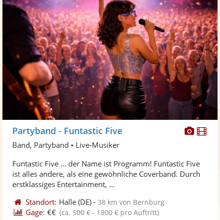
Diese
Di
Partyband - Funtastic Five
Künst
Kü
Band, Partyband • Live-Musiker
stellt
ste
Funtastic Five ... der Name ist Programm! Funtastic Five
Fotos
Vi
ist alles andere, als eine gewöhnliche Coverband. Durch
bereit
ber
erstklassiges Entertainment, ...
Standort:
Halle
(DE)
-
38 km von Bernburg
Gage:
€€
(ca. 500 € - 1800 € pro Auftritt)