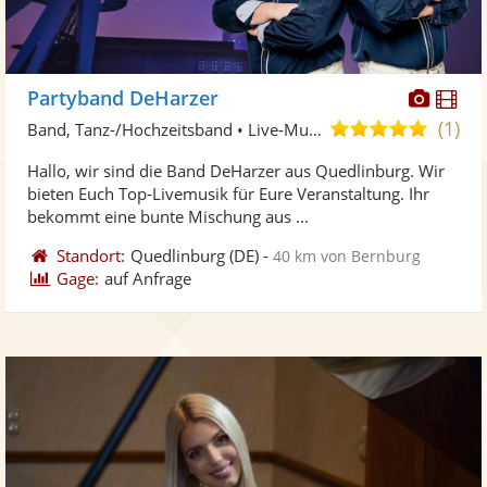
Diese
Di
Partyband DeHarzer
Künst
Kü
(1)
5,0
Band, Tanz-/Hochzeitsband • Live-Musiker
stellt
ste
von
Hallo, wir sind die Band DeHarzer aus Quedlinburg. Wir
Fotos
Vi
5
bieten Euch Top-Livemusik für Eure Veranstaltung. Ihr
bereit
ber
Sternen
bekommt eine bunte Mischung aus ...
Standort:
Quedlinburg
(DE)
-
40 km von Bernburg
Gage:
auf Anfrage