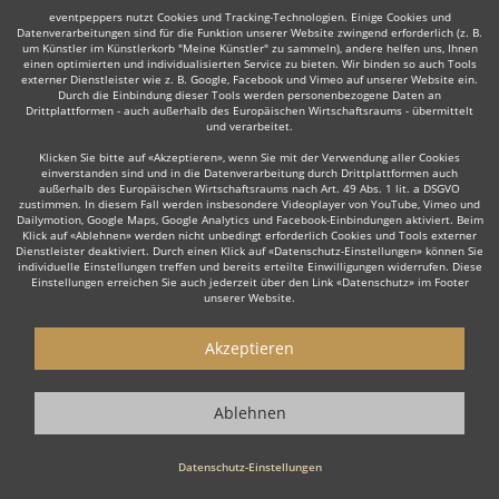
eventpeppers nutzt Cookies und Tracking-Technologien. Einige Cookies und
Datenverarbeitungen sind für die Funktion unserer Website zwingend erforderlich (z. B.
um Künstler im Künstlerkorb "Meine Künstler" zu sammeln), andere helfen uns, Ihnen
einen optimierten und individualisierten Service zu bieten. Wir binden so auch Tools
externer Dienstleister wie z. B. Google, Facebook und Vimeo auf unserer Website ein.
Manche dieser Live-Musiker bieten ihre Dienste auch in
Durch die Einbindung dieser Tools werden personenbezogene Daten an
Drittplattformen - auch außerhalb des Europäischen Wirtschaftsraums - übermittelt
der Umgebung an, z. B. in
Lutherstadt Wittenberg
,
und verarbeitet.
Merseburg
,
Aschersleben
,
Sangerhausen
,
Staßfurt
,
Klicken Sie bitte auf «Akzeptieren», wenn Sie mit der Verwendung aller Cookies
Sondershausen
oder
Sömmerda
.
einverstanden sind und in die Datenverarbeitung durch Drittplattformen auch
außerhalb des Europäischen Wirtschaftsraums nach Art. 49 Abs. 1 lit. a DSGVO
zustimmen. In diesem Fall werden insbesondere Videoplayer von YouTube, Vimeo und
Dailymotion, Google Maps, Google Analytics und Facebook-Einbindungen aktiviert. Beim
Klick auf «Ablehnen» werden nicht unbedingt erforderlich Cookies und Tools externer
Dienstleister deaktiviert. Durch einen Klick auf «Datenschutz-Einstellungen» können Sie
individuelle Einstellungen treffen und bereits erteilte Einwilligungen widerrufen. Diese
Einstellungen erreichen Sie auch jederzeit über den Link «Datenschutz» im Footer
unserer Website.
Live-Musiker gesucht?
Akzeptieren
Sie sind auf der Suche nach einem Live Musiker, der Ihr Event zu
einem einzigartigen Erlebnis macht? Dann sind Sie hier genau
Ablehnen
richtig! Ob stilvolle
Lounge Musik
zum Empfang, emotionale Live
Musik zur Hochzeit oder die energiegeladene Performance einer
Datenschutz-Einstellungen
Live Band
für Ihre Firmenfeier – unsere erfahrenen Live Musiker