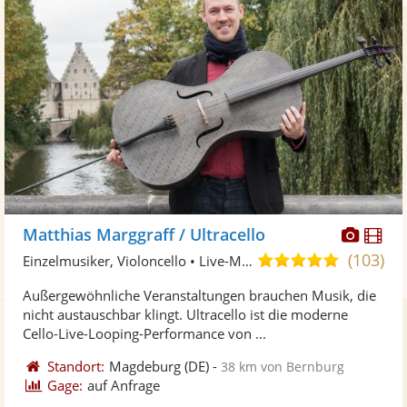
Diese
Di
Matthias Marggraff / Ultracello
Künst
Kü
(103)
5,0
Einzelmusiker, Violoncello • Live-Musiker
stellt
ste
von
Außergewöhnliche Veranstaltungen brauchen Musik, die
Fotos
Vi
5
nicht austauschbar klingt. Ultracello ist die moderne
bereit
ber
Sternen
Cello-Live-Looping-Performance von ...
Standort:
Magdeburg
(DE)
-
38 km von Bernburg
Gage:
auf Anfrage