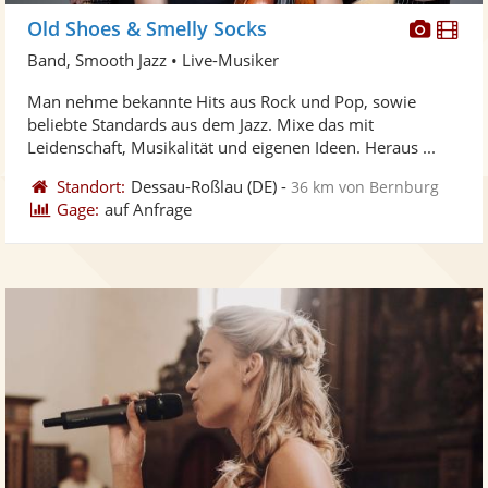
Diese
Di
Old Shoes & Smelly Socks
Künst
Kü
Band, Smooth Jazz • Live-Musiker
stellt
ste
Man nehme bekannte Hits aus Rock und Pop, sowie
Fotos
Vi
beliebte Standards aus dem Jazz. Mixe das mit
bereit
ber
Leidenschaft, Musikalität und eigenen Ideen. Heraus ...
Standort:
Dessau-Roßlau
(DE)
-
36 km von Bernburg
Gage:
auf Anfrage