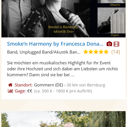
Diese
Di
Smoke‘n Harmony by Francesca Donato
Künst
Kü
(14)
5,0
Band, Unplugged Band/Akustik Band • Live-Musiker
stellt
ste
von
Sie möchten ein musikalisches Highlight für ihr Event
Fotos
Vi
5
oder ihre Hochzeit und sich dabei am Liebsten um nichts
bereit
ber
Sternen
kümmern? Dann sind sie bei bei ...
Standort:
Gommern
(DE)
-
30 km von Bernburg
Gage:
€€
(ca. 500 € - 1800 € pro Auftritt)