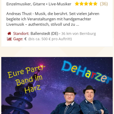
Künst
Kü
(36)
4,9
Einzelmusiker, Gitarre • Live-Musiker
stellt
ste
von
Andreas Thust - Musik, die berührt. Seit vielen Jahren
Fotos
Vi
5
begleite ich Veranstaltungen mit handgemachter
bereit
ber
Sternen
Livemusik – authentisch, stilvoll und zu ...
Standort:
Ballenstedt
(DE)
-
36 km von Bernburg
Gage:
€
(bis ca. 500 € pro Auftritt)