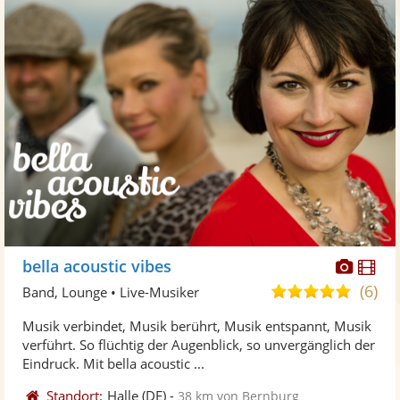
Diese
Di
bella acoustic vibes
Künst
Kü
(6)
5,0
Band, Lounge • Live-Musiker
stellt
ste
von
Musik verbindet, Musik berührt, Musik entspannt, Musik
Fotos
Vi
5
verführt. So flüchtig der Augenblick, so unvergänglich der
bereit
ber
Sternen
Eindruck. Mit bella acoustic ...
Standort:
Halle
(DE)
-
38 km von Bernburg