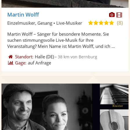
Diese
Di
Martin Wolff
Künst
Kü
(8)
5,0
Einzelmusiker, Gesang • Live-Musiker
stellt
ste
von
Martin Wolff – Sänger für besondere Momente. Sie
Fotos
Vi
5
suchen stimmungsvolle Live-Musik für Ihre
bereit
ber
Sternen
Veranstaltung? Mein Name ist Martin Wolff, und ich ...
Standort:
Halle
(DE)
-
38 km von Bernburg
Gage:
auf Anfrage