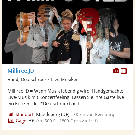
Diese
Di
Milliree.JD
Künst
Kü
Band, Deutschrock • Live-Musiker
stellt
ste
Milliree.JD = Wenn Musik lebendig wird! Handgemachte
Fotos
Vi
Live-Musik mit Konzertfeeling. Lassen Sie Ihre Gäste live
bereit
ber
ein Konzert der *Deutschrockband ...
Standort:
Magdeburg
(DE)
-
38 km von Bernburg
Gage:
€€
(ca. 500 € - 1800 € pro Auftritt)