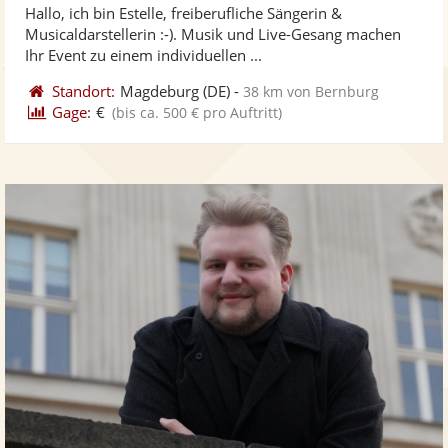
Hallo, ich bin Estelle, freiberufliche Sängerin &
Fotos
Vi
5
Musicaldarstellerin :-). Musik und Live-Gesang machen
bereit
ber
Sternen
Ihr Event zu einem individuellen ...
Standort:
Magdeburg
(DE)
-
38 km von Bernburg
Gage:
€
(bis ca. 500 € pro Auftritt)