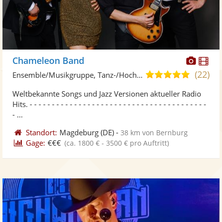
Diese
Di
Chameleon Band
Künst
Kü
(22)
5,0
Ensemble/Musikgruppe, Tanz-/Hochzeitsband • Live-Musiker
stellt
ste
von
Weltbekannte Songs und Jazz Versionen aktueller Radio
Fotos
Vi
5
Hits. - - - - - - - - - - - - - - - - - - - - - - - - - - - - - - - - - - - - - - - -
bereit
ber
Sternen
- ...
Standort:
Magdeburg
(DE)
-
38 km von Bernburg
Gage:
€€€
(ca. 1800 € - 3500 € pro Auftritt)