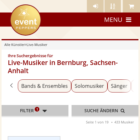
Künstler-
Künstler
Meine
eventpeppers
Login
A-
Künstle
MENU
Z
Alle Künstler
>
Live-Musiker
Ihre Suchergebnisse für
Live-Musiker in Bernburg, Sachsen-
Anhalt
Zurück zu «Alle Künstler»
Bands & Ensembles
Solomusiker
Sänger
An
1
FILTER
SUCHE ÄNDERN
Seite 1 von 19
433 Musiker