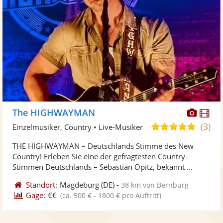
Diese
Di
The HIGHWAYMAN
Künst
Kü
(3)
5,0
Einzelmusiker, Country • Live-Musiker
stellt
ste
von
THE HIGHWAYMAN – Deutschlands Stimme des New
Fotos
Vi
5
Country! Erleben Sie eine der gefragtesten Country-
bereit
ber
Sternen
Stimmen Deutschlands – Sebastian Opitz, bekannt ...
Standort:
Magdeburg
(DE)
-
38 km von Bernburg
Gage:
€€
(ca. 500 € - 1800 € pro Auftritt)