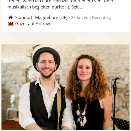
freuen, wenn ich eure Hochzeit oder euer Event oder...
bereit
ber
Sternen
musikalisch begleiten dürfte :-). Seit ...
Standort:
Magdeburg
(DE)
-
38 km von Bernburg
Gage:
auf Anfrage