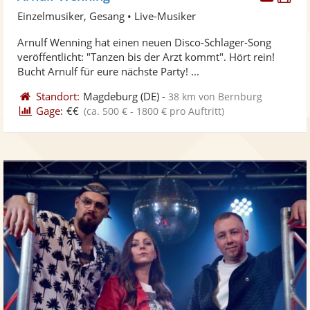
Künst
Kü
Einzelmusiker, Gesang • Live-Musiker
stellt
ste
Arnulf Wenning hat einen neuen Disco-Schlager-Song
Fotos
Vi
veröffentlicht: "Tanzen bis der Arzt kommt". Hört rein!
bereit
ber
Bucht Arnulf für eure nächste Party! ...
Standort:
Magdeburg
(DE)
-
38 km von Bernburg
Gage:
€€
(ca. 500 € - 1800 € pro Auftritt)