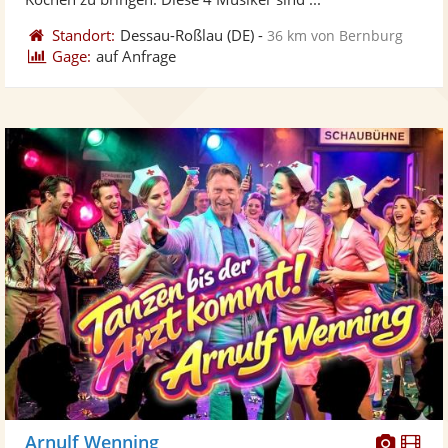
Standort:
Dessau-Roßlau
(DE)
-
36 km von Bernburg
Gage:
auf Anfrage
Diese
Di
Arnulf Wenning