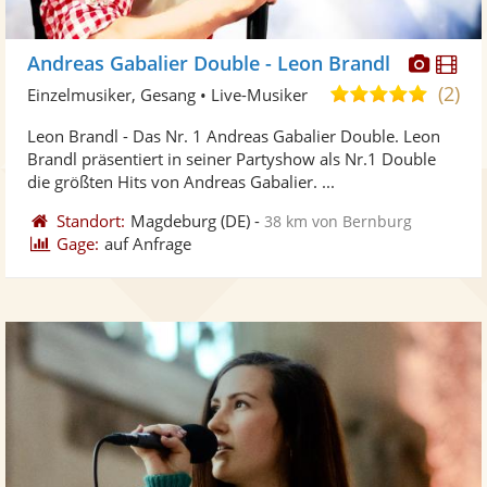
Diese
Di
Andreas Gabalier Double - Leon Brandl
Künst
Kü
(2)
5,0
Einzelmusiker, Gesang • Live-Musiker
stellt
ste
von
Leon Brandl - Das Nr. 1 Andreas Gabalier Double. Leon
Fotos
Vi
5
Brandl präsentiert in seiner Partyshow als Nr.1 Double
bereit
ber
Sternen
die größten Hits von Andreas Gabalier. ...
Standort:
Magdeburg
(DE)
-
38 km von Bernburg
Gage:
auf Anfrage