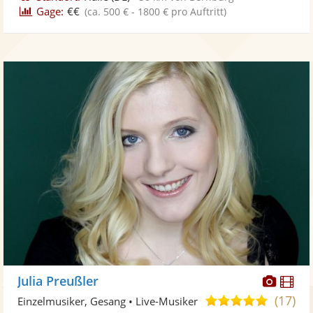
Gage:
€€
(ca. 500 € - 1800 € pro Auftritt)
Diese
Di
Julia Preußler
Künst
Kü
(17)
5,0
Einzelmusiker, Gesang • Live-Musiker