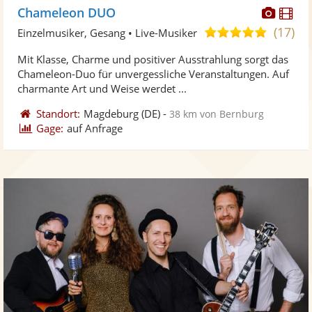
Diese
Di
Chameleon DUO
Künst
Kü
(17)
5,0
Einzelmusiker, Gesang • Live-Musiker
stellt
ste
von
Mit Klasse, Charme und positiver Ausstrahlung sorgt das
Fotos
Vi
5
Chameleon-Duo für unvergessliche Veranstaltungen. Auf
bereit
ber
Sternen
charmante Art und Weise werdet ...
Standort:
Magdeburg
(DE)
-
38 km von Bernburg
Gage:
auf Anfrage