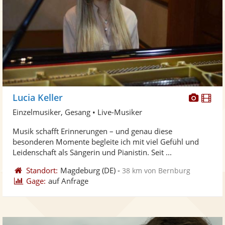
Diese
Di
Lucia Keller
Künst
Kü
Einzelmusiker, Gesang • Live-Musiker
stellt
ste
Musik schafft Erinnerungen – und genau diese
Fotos
Vi
besonderen Momente begleite ich mit viel Gefühl und
bereit
ber
Leidenschaft als Sängerin und Pianistin. Seit ...
Standort:
Magdeburg
(DE)
-
38 km von Bernburg
Gage:
auf Anfrage