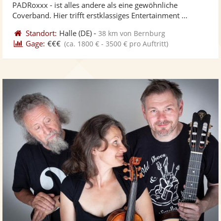
PADRoxxx - ist alles andere als eine gewöhnliche
bereit
ber
Coverband. Hier trifft erstklassiges Entertainment ...
Standort:
Halle
(DE)
-
38 km von Bernburg
Gage:
€€€
(ca. 1800 € - 3500 € pro Auftritt)