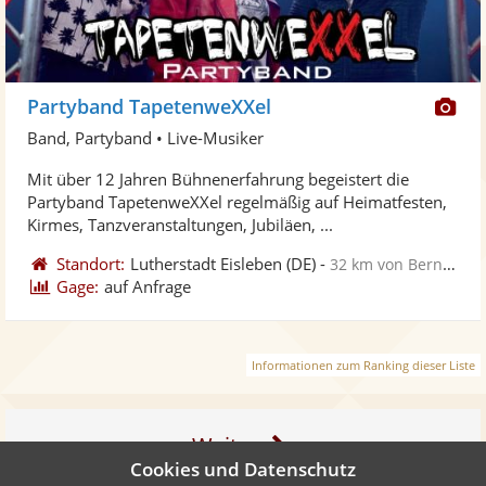
Di
Partyband TapetenweXXel
Kü
Band, Partyband • Live-Musiker
ste
Mit über 12 Jahren Bühnenerfahrung begeistert die
Fo
Partyband TapetenweXXel regelmäßig auf Heimatfesten,
ber
Kirmes, Tanzveranstaltungen, Jubiläen, ...
Standort:
Lutherstadt Eisleben
(DE)
-
32 km von Bernburg
Gage:
auf Anfrage
Informationen zum Ranking dieser Liste
Weiter
Cookies und Datenschutz