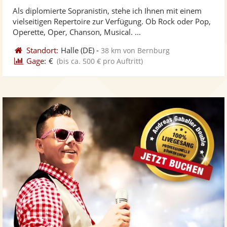
stellt
ste
von
Als diplomierte Sopranistin, stehe ich Ihnen mit einem
Fotos
Vi
5
vielseitigen Repertoire zur Verfügung. Ob Rock oder Pop,
bereit
ber
Sternen
Operette, Oper, Chanson, Musical. ...
Standort:
Halle
(DE)
-
38 km von Bernburg
Gage:
€
(bis ca. 500 € pro Auftritt)