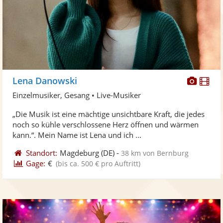
Diese
Di
Lena Danowski
Künst
Kü
Einzelmusiker, Gesang • Live-Musiker
stellt
ste
„Die Musik ist eine mächtige unsichtbare Kraft, die jedes
Fotos
Vi
noch so kühle verschlossene Herz öffnen und wärmen
bereit
ber
kann.“. Mein Name ist Lena und ich ...
Standort:
Magdeburg
(DE)
-
38 km von Bernburg
Gage:
€
(bis ca. 500 € pro Auftritt)