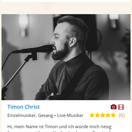
Diese
Di
Timon Christ
Künst
Kü
(6)
5,0
Einzelmusiker, Gesang • Live-Musiker
stellt
ste
von
Hi, mein Name ist Timon und ich würde mich riesig
Fotos
Vi
5